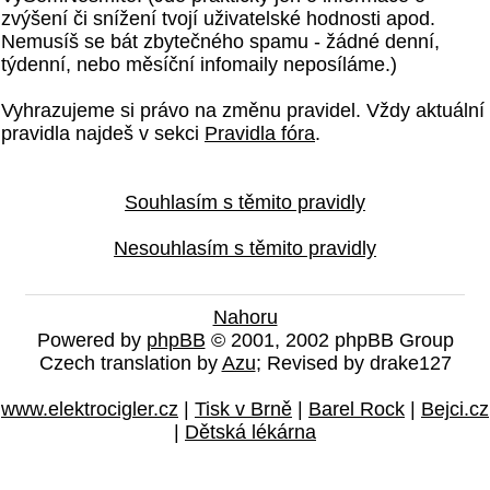
zvýšení či snížení tvojí uživatelské hodnosti apod.
Nemusíš se bát zbytečného spamu - žádné denní,
týdenní, nebo měsíční infomaily neposíláme.)
Vyhrazujeme si právo na změnu pravidel. Vždy aktuální
pravidla najdeš v sekci
Pravidla fóra
.
Souhlasím s těmito pravidly
Nesouhlasím s těmito pravidly
Nahoru
Powered by
phpBB
© 2001, 2002 phpBB Group
Czech translation by
Azu
; Revised by drake127
www.elektrocigler.cz
|
Tisk v Brně
|
Barel Rock
|
Bejci.cz
|
Dětská lékárna