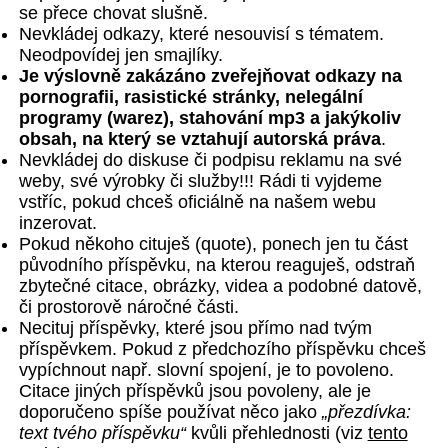
se přece chovat slušně.
Nevkládej odkazy, které nesouvisí s tématem.
Neodpovídej jen smajlíky.
Je výslovně zakázáno zveřejňovat odkazy na
pornografii, rasistické stránky, nelegální
programy (warez), stahování mp3 a jakýkoliv
obsah, na který se vztahují autorská práva
.
Nevkládej do diskuse či podpisu reklamu na své
weby, své výrobky či služby!!! Rádi ti vyjdeme
vstříc, pokud chceš oficiálně na našem webu
inzerovat.
Pokud někoho cituješ (quote), ponech jen tu část
původního příspěvku, na kterou reaguješ, odstraň
zbytečné citace, obrázky, videa a podobné datově,
či prostorově náročné části.
Necituj příspěvky, které jsou přímo nad tvým
příspěvkem. Pokud z předchozího příspěvku chceš
vypíchnout např. slovní spojení, je to povoleno.
Citace jiných příspěvků jsou povoleny, ale je
doporučeno spíše používat něco jako
„přezdívka:
text tvého příspěvku“
kvůli přehlednosti (viz
tento