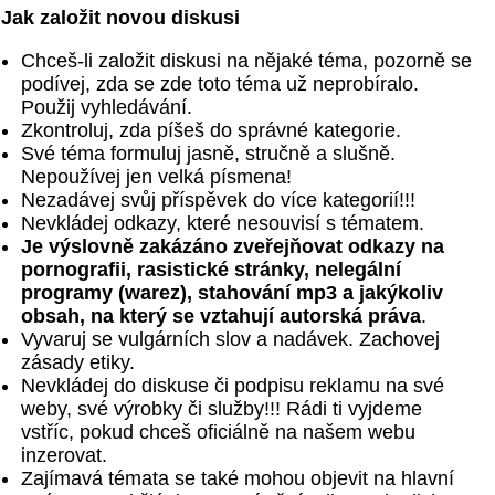
Jak založit novou diskusi
Chceš-li založit diskusi na nějaké téma, pozorně se
podívej, zda se zde toto téma už neprobíralo.
Použij vyhledávání.
Zkontroluj, zda píšeš do správné kategorie.
Své téma formuluj jasně, stručně a slušně.
Nepoužívej jen velká písmena!
Nezadávej svůj příspěvek do více kategorií!!!
Nevkládej odkazy, které nesouvisí s tématem.
Je výslovně zakázáno zveřejňovat odkazy na
pornografii, rasistické stránky, nelegální
programy (warez), stahování mp3 a jakýkoliv
obsah, na který se vztahují autorská práva
.
Vyvaruj se vulgárních slov a nadávek. Zachovej
zásady etiky.
Nevkládej do diskuse či podpisu reklamu na své
weby, své výrobky či služby!!! Rádi ti vyjdeme
vstříc, pokud chceš oficiálně na našem webu
inzerovat.
Zajímavá témata se také mohou objevit na hlavní