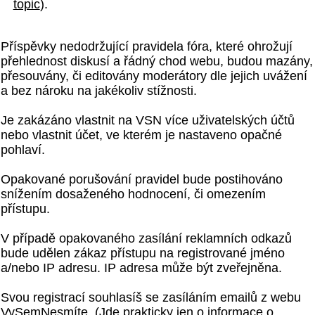
topic
).
Příspěvky nedodržující pravidela fóra, které ohrožují
přehlednost diskusí a řádný chod webu, budou mazány,
přesouvány, či editovány moderátory dle jejich uvážení
a bez nároku na jakékoliv stížnosti.
Je zakázáno vlastnit na VSN více uživatelských účtů
nebo vlastnit účet, ve kterém je nastaveno opačné
pohlaví.
Opakované porušování pravidel bude postihováno
snížením dosaženého hodnocení, či omezením
přístupu.
V případě opakovaného zasílání reklamních odkazů
bude udělen zákaz přístupu na registrované jméno
a/nebo IP adresu. IP adresa může být zveřejněna.
Svou registrací souhlasíš se zasíláním emailů z webu
VySemNesmíte. (Jde prakticky jen o informace o