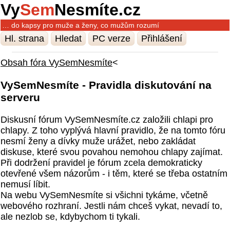
Vy
Sem
Nesmíte.cz
… do kapsy pro muže a ženy, co mužům rozumí
Hl. strana
Hledat
PC verze
Přihlášení
Obsah fóra VySemNesmíte
<
VySemNesmíte - Pravidla diskutování na
serveru
Diskusní fórum VySemNesmíte.cz založili chlapi pro
chlapy. Z toho vyplývá hlavní pravidlo, že na tomto fóru
nesmí ženy a dívky muže urážet, nebo zakládat
diskuse, které svou povahou nemohou chlapy zajímat.
Při dodržení pravidel je fórum zcela demokraticky
otevřené všem názorům - i těm, které se třeba ostatním
nemusí líbit.
Na webu VySemNesmíte si všichni tykáme, včetně
webového rozhraní. Jestli nám chceš vykat, nevadí to,
ale nezlob se, kdybychom ti tykali.