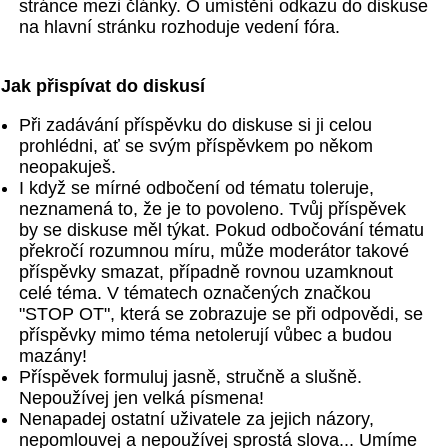
stránce mezi články. O umístění odkazu do diskuse
na hlavní stránku rozhoduje vedení fóra.
Jak přispívat do diskusí
Při zadávání příspěvku do diskuse si ji celou
prohlédni, ať se svým příspěvkem po někom
neopakuješ.
I když se mírné odbočení od tématu toleruje,
neznamená to, že je to povoleno. Tvůj příspěvek
by se diskuse měl týkat. Pokud odbočování tématu
překročí rozumnou míru, může moderátor takové
příspěvky smazat, případně rovnou uzamknout
celé téma. V tématech označených značkou
"STOP OT", která se zobrazuje se při odpovědi, se
příspěvky mimo téma netolerují vůbec a budou
mazány!
Příspěvek formuluj jasně, stručně a slušně.
Nepoužívej jen velká písmena!
Nenapadej ostatní uživatele za jejich názory,
nepomlouvej a nepoužívej sprostá slova... Umíme