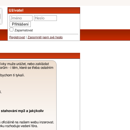
Uživatel
Zapamatovat
Registrovat
|
Zapomněl jsem své heslo
dívky muže urážet, nebo zakládat
ům - i těm, které se třeba ostatním
ychom ti tykali.
í.
 stahování mp3 a jakýkoliv
š oficiálně na našem webu inzerovat.
ku rozhoduje vedení fóra.