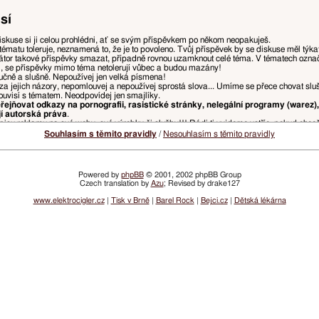
sí
iskuse si ji celou prohlédni, ať se svým příspěvkem po někom neopakuješ.
tématu toleruje, neznamená to, že je to povoleno. Tvůj příspěvek by se diskuse měl týk
tor takové příspěvky smazat, případně rovnou uzamknout celé téma. V tématech ozn
i, se příspěvky mimo téma netolerují vůbec a budou mazány!
ručně a slušně. Nepoužívej jen velká písmena!
za jejich názory, nepomlouvej a nepoužívej sprostá slova... Umíme se přece chovat slu
ouvisí s tématem. Neodpovídej jen smajlíky.
ejňovat odkazy na pornografii, rasistické stránky, nelegální programy (warez),
jí autorská práva
.
isu reklamu na své weby, své výrobky či služby!!! Rádi ti vyjdeme vstříc, pokud chce
, ponech jen tu část původního příspěvku, na kterou reaguješ, odstraň zbytečné citace, 
Souhlasím s těmito pravidly
/
Nesouhlasím s těmito pravidly
u přímo nad tvým příspěvkem. Pokud z předchozího příspěvku chceš vypíchnout např. slov
ny, ale je doporučeno spíše používat něco jako
„přezdívka: text tvého příspěvku“
kvůli p
Powered by
phpBB
© 2001, 2002 phpBB Group
Czech translation by
Azu
; Revised by drake127
a, které ohrožují přehlednost diskusí a řádný chod webu, budou mazány, přesouvány, či
žnosti.
www.elektrocigler.cz
|
Tisk v Brně
|
Barel Rock
|
Bejci.cz
|
Dětská lékárna
vatelských účtů nebo vlastnit účet, ve kterém je nastaveno opačné pohlaví.
 postihováno snížením dosaženého hodnocení, či omezením přístupu.
lamních odkazů bude udělen zákaz přístupu na registrované jméno a/nebo IP adresu. I
ím emailů z webu VySemNesmíte. (Jde prakticky jen o informace o zvýšení či snížení tv
žádné denní, týdenní, nebo měsíční infomaily neposíláme.)
idel. Vždy aktuální pravidla najdeš v sekci
Pravidla fóra
.