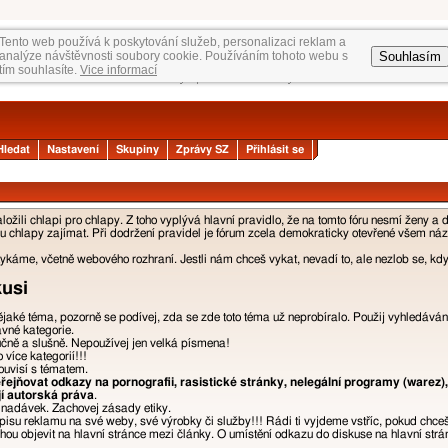
Tento web používá k poskytování služeb, personalizaci reklam a
Souhlasím
analýze návštěvnosti soubory cookie. Používáním tohoto webu s
tím souhlasíte.
Vice informací
Hledat
Nastavení
Skupiny
Zprávy SZ
Přihlásit se
žili chlapi pro chlapy. Z toho vyplývá hlavní pravidlo, že na tomto fóru nesmí ženy a 
 chlapy zajímat. Při dodržení pravidel je fórum zcela demokraticky otevřené všem názor
áme, včetně webového rozhraní. Jestli nám chceš vykat, nevadí to, ale nezlob se, kdyb
kusi
nějaké téma, pozorně se podívej, zda se zde toto téma už neprobíralo. Použij vyhledáván
ávné kategorie.
učně a slušně. Nepoužívej jen velká písmena!
více kategorií!!!
ouvisí s tématem.
ejňovat odkazy na pornografii, rasistické stránky, nelegální programy (warez),
jí autorská práva
.
a nadávek. Zachovej zásady etiky.
isu reklamu na své weby, své výrobky či služby!!! Rádi ti vyjdeme vstříc, pokud chce
u objevit na hlavní stránce mezi články. O umístění odkazu do diskuse na hlavní strán