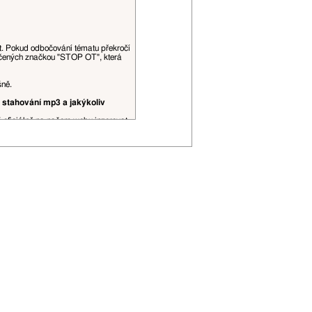
at. Pokud odbočování tématu překročí
ačených značkou "STOP OT", která
šně.
 stahování mp3 a jakýkoliv
š oficiálně na našem webu inzerovat.
obrázky, videa a podobné datově, či
ní spojení, je to povoleno. Citace
řehlednosti (viz
tento topic
).
 editovány moderátory dle jejich
P adresa může být zveřejněna.
ojí uživatelské hodnosti apod.