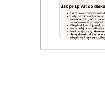
Jak přispívat do disku
Při zadávání příspěvku do d
I když se mírné odbočení od 
rozumnou míru, může moderá
se zobrazuje se při odpověd
Příspěvek formuluj jasně, st
Nenapadej ostatní uživatele 
Nevkládej odkazy, které nes
Je výslovně zakázáno zveř
obsah, na který se vztahu
Nevkládej do diskuse či podp
Pokud někoho cituješ (quote)
prostorově náročné části.
Necituj příspěvky, které jso
jiných příspěvků jsou povole
Příspěvky nedodržující pravidela fór
uvážení a bez nároku na jakékoliv stí
Je zakázáno vlastnit na VSN více uži
Opakované porušování pravidel bude
V případě opakovaného zasílání rek
Svou registrací souhlasíš se zasílán
Nemusíš se bát zbytečného spamu - 
Vyhrazujeme si právo na změnu prav