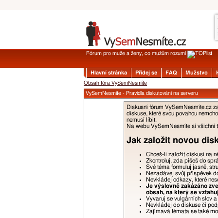
Fórum pro muže a ženy, co mužům rozumí
Hlavní stránka
Přidej se
FAQ
Mužstvo
Obsah fóra VySemNesmíte
VySemNesmíte - Pravidla diskutování na serveru
Diskusní fórum VySemNesmíte.cz zalo
diskuse, které svou povahou nemohou
nemusí líbit.
Na webu VySemNesmíte si všichni tyk
Jak založit novou dis
Chceš-li založit diskusi na 
Zkontroluj, zda píšeš do spr
Své téma formuluj jasně, str
Nezadávej svůj příspěvek do 
Nevkládej odkazy, které nes
Je výslovně zakázáno zveř
obsah, na který se vztahu
Vyvaruj se vulgárních slov 
Nevkládej do diskuse či podp
Zajímavá témata se také moho