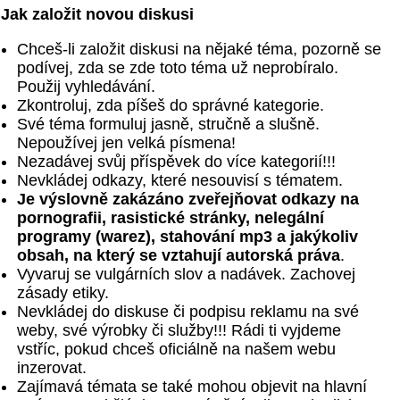
Jak založit novou diskusi
Chceš-li založit diskusi na nějaké téma, pozorně se
podívej, zda se zde toto téma už neprobíralo.
Použij vyhledávání.
Zkontroluj, zda píšeš do správné kategorie.
Své téma formuluj jasně, stručně a slušně.
Nepoužívej jen velká písmena!
Nezadávej svůj příspěvek do více kategorií!!!
Nevkládej odkazy, které nesouvisí s tématem.
Je výslovně zakázáno zveřejňovat odkazy na
pornografii, rasistické stránky, nelegální
programy (warez), stahování mp3 a jakýkoliv
obsah, na který se vztahují autorská práva
.
Vyvaruj se vulgárních slov a nadávek. Zachovej
zásady etiky.
Nevkládej do diskuse či podpisu reklamu na své
weby, své výrobky či služby!!! Rádi ti vyjdeme
vstříc, pokud chceš oficiálně na našem webu
inzerovat.
Zajímavá témata se také mohou objevit na hlavní