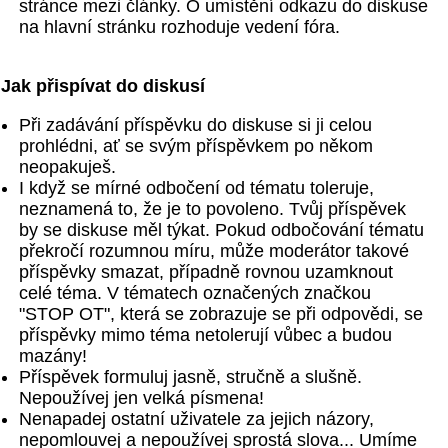
stránce mezi články. O umístění odkazu do diskuse
na hlavní stránku rozhoduje vedení fóra.
Jak přispívat do diskusí
Při zadávání příspěvku do diskuse si ji celou
prohlédni, ať se svým příspěvkem po někom
neopakuješ.
I když se mírné odbočení od tématu toleruje,
neznamená to, že je to povoleno. Tvůj příspěvek
by se diskuse měl týkat. Pokud odbočování tématu
překročí rozumnou míru, může moderátor takové
příspěvky smazat, případně rovnou uzamknout
celé téma. V tématech označených značkou
"STOP OT", která se zobrazuje se při odpovědi, se
příspěvky mimo téma netolerují vůbec a budou
mazány!
Příspěvek formuluj jasně, stručně a slušně.
Nepoužívej jen velká písmena!
Nenapadej ostatní uživatele za jejich názory,
nepomlouvej a nepoužívej sprostá slova... Umíme