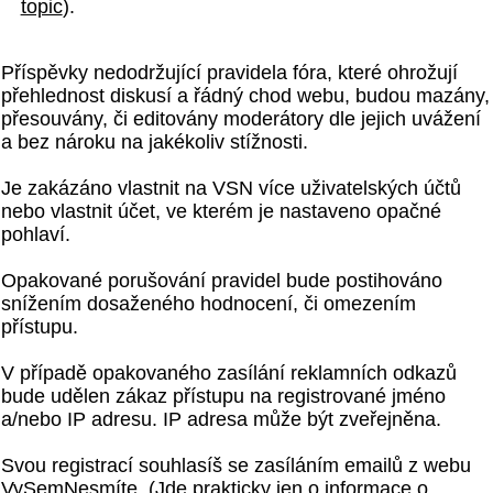
topic
).
Příspěvky nedodržující pravidela fóra, které ohrožují
přehlednost diskusí a řádný chod webu, budou mazány,
přesouvány, či editovány moderátory dle jejich uvážení
a bez nároku na jakékoliv stížnosti.
Je zakázáno vlastnit na VSN více uživatelských účtů
nebo vlastnit účet, ve kterém je nastaveno opačné
pohlaví.
Opakované porušování pravidel bude postihováno
snížením dosaženého hodnocení, či omezením
přístupu.
V případě opakovaného zasílání reklamních odkazů
bude udělen zákaz přístupu na registrované jméno
a/nebo IP adresu. IP adresa může být zveřejněna.
Svou registrací souhlasíš se zasíláním emailů z webu
VySemNesmíte. (Jde prakticky jen o informace o