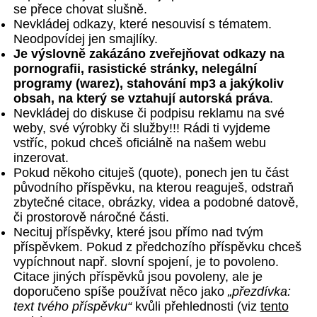
se přece chovat slušně.
Nevkládej odkazy, které nesouvisí s tématem.
Neodpovídej jen smajlíky.
Je výslovně zakázáno zveřejňovat odkazy na
pornografii, rasistické stránky, nelegální
programy (warez), stahování mp3 a jakýkoliv
obsah, na který se vztahují autorská práva
.
Nevkládej do diskuse či podpisu reklamu na své
weby, své výrobky či služby!!! Rádi ti vyjdeme
vstříc, pokud chceš oficiálně na našem webu
inzerovat.
Pokud někoho cituješ (quote), ponech jen tu část
původního příspěvku, na kterou reaguješ, odstraň
zbytečné citace, obrázky, videa a podobné datově,
či prostorově náročné části.
Necituj příspěvky, které jsou přímo nad tvým
příspěvkem. Pokud z předchozího příspěvku chceš
vypíchnout např. slovní spojení, je to povoleno.
Citace jiných příspěvků jsou povoleny, ale je
doporučeno spíše používat něco jako
„přezdívka:
text tvého příspěvku“
kvůli přehlednosti (viz
tento