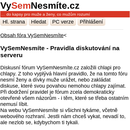
Vy
Sem
Nesmíte.cz
… do kapsy pro muže a ženy, co mužům rozumí
Hl. strana
Hledat
PC verze
Přihlášení
Obsah fóra VySemNesmíte
<
VySemNesmíte - Pravidla diskutování na
serveru
Diskusní fórum VySemNesmíte.cz založili chlapi pro
chlapy. Z toho vyplývá hlavní pravidlo, že na tomto fóru
nesmí ženy a dívky muže urážet, nebo zakládat
diskuse, které svou povahou nemohou chlapy zajímat.
Při dodržení pravidel je fórum zcela demokraticky
otevřené všem názorům - i těm, které se třeba ostatním
nemusí líbit.
Na webu VySemNesmíte si všichni tykáme, včetně
webového rozhraní. Jestli nám chceš vykat, nevadí to,
ale nezlob se, kdybychom ti tykali.