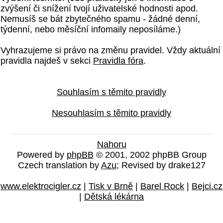
zvýšení či snížení tvojí uživatelské hodnosti apod.
Nemusíš se bát zbytečného spamu - žádné denní,
týdenní, nebo měsíční infomaily neposíláme.)
Vyhrazujeme si právo na změnu pravidel. Vždy aktuální
pravidla najdeš v sekci
Pravidla fóra
.
Souhlasím s těmito pravidly
Nesouhlasím s těmito pravidly
Nahoru
Powered by
phpBB
© 2001, 2002 phpBB Group
Czech translation by
Azu
; Revised by drake127
www.elektrocigler.cz
|
Tisk v Brně
|
Barel Rock
|
Bejci.cz
|
Dětská lékárna