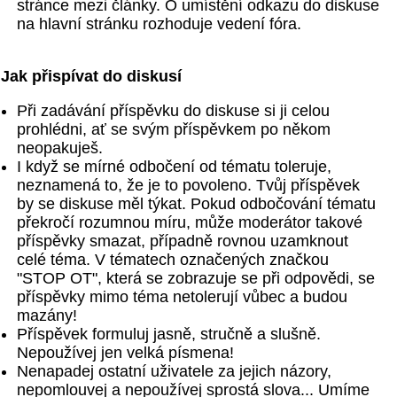
stránce mezi články. O umístění odkazu do diskuse
na hlavní stránku rozhoduje vedení fóra.
Jak přispívat do diskusí
Při zadávání příspěvku do diskuse si ji celou
prohlédni, ať se svým příspěvkem po někom
neopakuješ.
I když se mírné odbočení od tématu toleruje,
neznamená to, že je to povoleno. Tvůj příspěvek
by se diskuse měl týkat. Pokud odbočování tématu
překročí rozumnou míru, může moderátor takové
příspěvky smazat, případně rovnou uzamknout
celé téma. V tématech označených značkou
"STOP OT", která se zobrazuje se při odpovědi, se
příspěvky mimo téma netolerují vůbec a budou
mazány!
Příspěvek formuluj jasně, stručně a slušně.
Nepoužívej jen velká písmena!
Nenapadej ostatní uživatele za jejich názory,
nepomlouvej a nepoužívej sprostá slova... Umíme