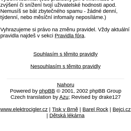
zvýšení či snížení tvojí uživatelské hodnosti apod.
Nemusíš se bát zbytečného spamu - žádné denní,
týdenní, nebo měsíční infomaily neposíláme.)
Vyhrazujeme si právo na změnu pravidel. Vždy aktuální
pravidla najdeš v sekci
Pravidla fóra
.
Souhlasím s těmito pravidly
Nesouhlasím s těmito pravidly
Nahoru
Powered by
phpBB
© 2001, 2002 phpBB Group
Czech translation by
Azu
; Revised by drake127
www.elektrocigler.cz
|
Tisk v Brně
|
Barel Rock
|
Bejci.cz
|
Dětská lékárna