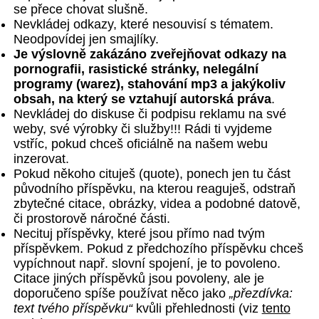
se přece chovat slušně.
Nevkládej odkazy, které nesouvisí s tématem.
Neodpovídej jen smajlíky.
Je výslovně zakázáno zveřejňovat odkazy na
pornografii, rasistické stránky, nelegální
programy (warez), stahování mp3 a jakýkoliv
obsah, na který se vztahují autorská práva
.
Nevkládej do diskuse či podpisu reklamu na své
weby, své výrobky či služby!!! Rádi ti vyjdeme
vstříc, pokud chceš oficiálně na našem webu
inzerovat.
Pokud někoho cituješ (quote), ponech jen tu část
původního příspěvku, na kterou reaguješ, odstraň
zbytečné citace, obrázky, videa a podobné datově,
či prostorově náročné části.
Necituj příspěvky, které jsou přímo nad tvým
příspěvkem. Pokud z předchozího příspěvku chceš
vypíchnout např. slovní spojení, je to povoleno.
Citace jiných příspěvků jsou povoleny, ale je
doporučeno spíše používat něco jako
„přezdívka:
text tvého příspěvku“
kvůli přehlednosti (viz
tento