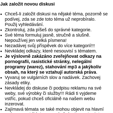
Jak založit novou diskusi
Chceš-li založit diskusi na nějaké téma, pozorně se
podívej, zda se zde toto téma už neprobíralo.
Použij vyhledávání.
Zkontroluj, zda píšeš do správné kategorie.
Své téma formuluj jasně, stručně a slušně.
Nepoužívej jen velká písmena!
Nezadávej svůj příspěvek do více kategorií!!!
Nevkládej odkazy, které nesouvisí s tématem.
Je výslovně zakázáno zveřejňovat odkazy na
pornografii, rasistické stránky, nelegální
programy (warez), stahování mp3 a jakýkoliv
obsah, na který se vztahují autorská práva
.
Vyvaruj se vulgárních slov a nadávek. Zachovej
zásady etiky.
Nevkládej do diskuse či podpisu reklamu na své
weby, své výrobky či služby!!! Rádi ti vyjdeme
vstříc, pokud chceš oficiálně na našem webu
inzerovat.
Zajímavá témata se také mohou objevit na hlavní