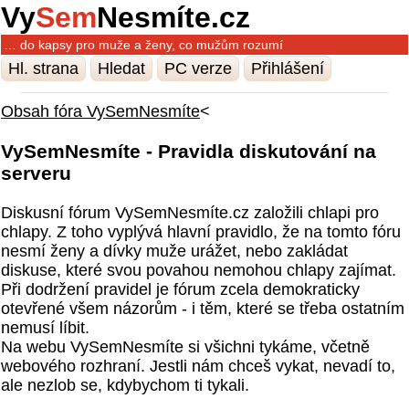
Vy
Sem
Nesmíte.cz
… do kapsy pro muže a ženy, co mužům rozumí
Hl. strana
Hledat
PC verze
Přihlášení
Obsah fóra VySemNesmíte
<
VySemNesmíte - Pravidla diskutování na
serveru
Diskusní fórum VySemNesmíte.cz založili chlapi pro
chlapy. Z toho vyplývá hlavní pravidlo, že na tomto fóru
nesmí ženy a dívky muže urážet, nebo zakládat
diskuse, které svou povahou nemohou chlapy zajímat.
Při dodržení pravidel je fórum zcela demokraticky
otevřené všem názorům - i těm, které se třeba ostatním
nemusí líbit.
Na webu VySemNesmíte si všichni tykáme, včetně
webového rozhraní. Jestli nám chceš vykat, nevadí to,
ale nezlob se, kdybychom ti tykali.