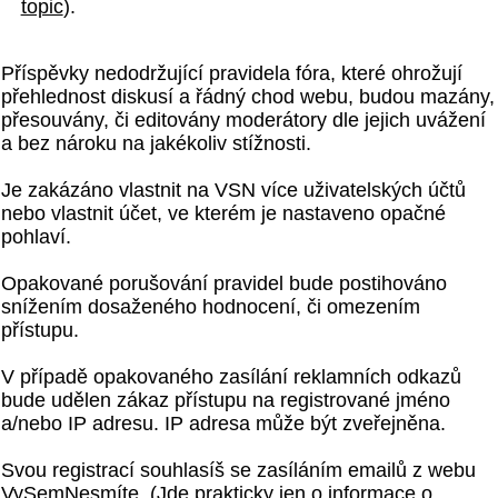
topic
).
Příspěvky nedodržující pravidela fóra, které ohrožují
přehlednost diskusí a řádný chod webu, budou mazány,
přesouvány, či editovány moderátory dle jejich uvážení
a bez nároku na jakékoliv stížnosti.
Je zakázáno vlastnit na VSN více uživatelských účtů
nebo vlastnit účet, ve kterém je nastaveno opačné
pohlaví.
Opakované porušování pravidel bude postihováno
snížením dosaženého hodnocení, či omezením
přístupu.
V případě opakovaného zasílání reklamních odkazů
bude udělen zákaz přístupu na registrované jméno
a/nebo IP adresu. IP adresa může být zveřejněna.
Svou registrací souhlasíš se zasíláním emailů z webu
VySemNesmíte. (Jde prakticky jen o informace o