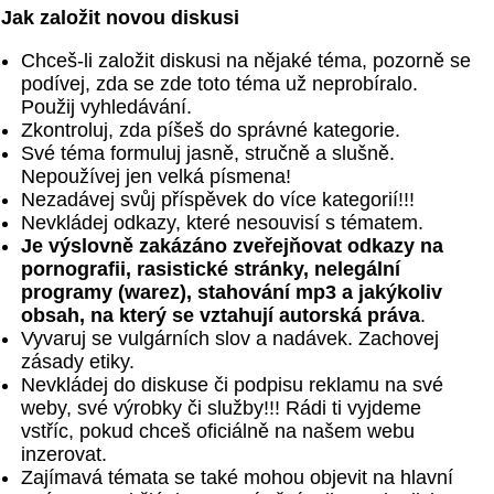
Jak založit novou diskusi
Chceš-li založit diskusi na nějaké téma, pozorně se
podívej, zda se zde toto téma už neprobíralo.
Použij vyhledávání.
Zkontroluj, zda píšeš do správné kategorie.
Své téma formuluj jasně, stručně a slušně.
Nepoužívej jen velká písmena!
Nezadávej svůj příspěvek do více kategorií!!!
Nevkládej odkazy, které nesouvisí s tématem.
Je výslovně zakázáno zveřejňovat odkazy na
pornografii, rasistické stránky, nelegální
programy (warez), stahování mp3 a jakýkoliv
obsah, na který se vztahují autorská práva
.
Vyvaruj se vulgárních slov a nadávek. Zachovej
zásady etiky.
Nevkládej do diskuse či podpisu reklamu na své
weby, své výrobky či služby!!! Rádi ti vyjdeme
vstříc, pokud chceš oficiálně na našem webu
inzerovat.
Zajímavá témata se také mohou objevit na hlavní