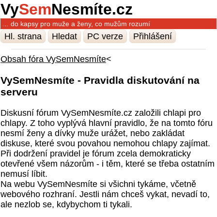
Vy
Sem
Nesmíte.cz
… do kapsy pro muže a ženy, co mužům rozumí
Hl. strana
Hledat
PC verze
Přihlášení
Obsah fóra VySemNesmíte
<
VySemNesmíte - Pravidla diskutování na
serveru
Diskusní fórum VySemNesmíte.cz založili chlapi pro
chlapy. Z toho vyplývá hlavní pravidlo, že na tomto fóru
nesmí ženy a dívky muže urážet, nebo zakládat
diskuse, které svou povahou nemohou chlapy zajímat.
Při dodržení pravidel je fórum zcela demokraticky
otevřené všem názorům - i těm, které se třeba ostatním
nemusí líbit.
Na webu VySemNesmíte si všichni tykáme, včetně
webového rozhraní. Jestli nám chceš vykat, nevadí to,
ale nezlob se, kdybychom ti tykali.