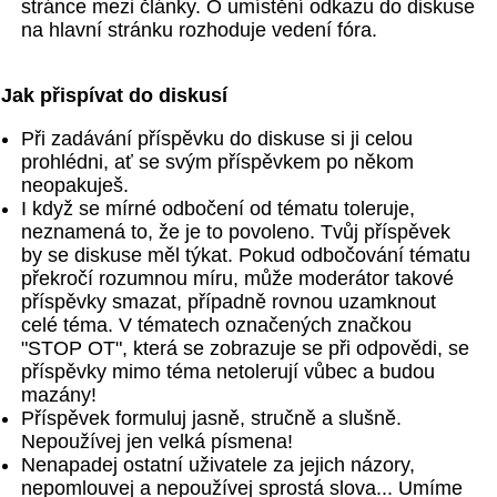
stránce mezi články. O umístění odkazu do diskuse
na hlavní stránku rozhoduje vedení fóra.
Jak přispívat do diskusí
Při zadávání příspěvku do diskuse si ji celou
prohlédni, ať se svým příspěvkem po někom
neopakuješ.
I když se mírné odbočení od tématu toleruje,
neznamená to, že je to povoleno. Tvůj příspěvek
by se diskuse měl týkat. Pokud odbočování tématu
překročí rozumnou míru, může moderátor takové
příspěvky smazat, případně rovnou uzamknout
celé téma. V tématech označených značkou
"STOP OT", která se zobrazuje se při odpovědi, se
příspěvky mimo téma netolerují vůbec a budou
mazány!
Příspěvek formuluj jasně, stručně a slušně.
Nepoužívej jen velká písmena!
Nenapadej ostatní uživatele za jejich názory,
nepomlouvej a nepoužívej sprostá slova... Umíme