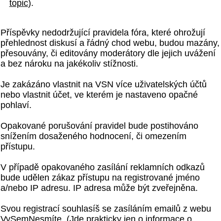
topic
).
Příspěvky nedodržující pravidela fóra, které ohrožují
přehlednost diskusí a řádný chod webu, budou mazány,
přesouvány, či editovány moderátory dle jejich uvážení
a bez nároku na jakékoliv stížnosti.
Je zakázáno vlastnit na VSN více uživatelských účtů
nebo vlastnit účet, ve kterém je nastaveno opačné
pohlaví.
Opakované porušování pravidel bude postihováno
snížením dosaženého hodnocení, či omezením
přístupu.
V případě opakovaného zasílání reklamních odkazů
bude udělen zákaz přístupu na registrované jméno
a/nebo IP adresu. IP adresa může být zveřejněna.
Svou registrací souhlasíš se zasíláním emailů z webu
VySemNesmíte. (Jde prakticky jen o informace o