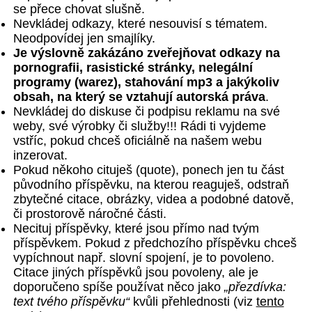
se přece chovat slušně.
Nevkládej odkazy, které nesouvisí s tématem.
Neodpovídej jen smajlíky.
Je výslovně zakázáno zveřejňovat odkazy na
pornografii, rasistické stránky, nelegální
programy (warez), stahování mp3 a jakýkoliv
obsah, na který se vztahují autorská práva
.
Nevkládej do diskuse či podpisu reklamu na své
weby, své výrobky či služby!!! Rádi ti vyjdeme
vstříc, pokud chceš oficiálně na našem webu
inzerovat.
Pokud někoho cituješ (quote), ponech jen tu část
původního příspěvku, na kterou reaguješ, odstraň
zbytečné citace, obrázky, videa a podobné datově,
či prostorově náročné části.
Necituj příspěvky, které jsou přímo nad tvým
příspěvkem. Pokud z předchozího příspěvku chceš
vypíchnout např. slovní spojení, je to povoleno.
Citace jiných příspěvků jsou povoleny, ale je
doporučeno spíše používat něco jako
„přezdívka:
text tvého příspěvku“
kvůli přehlednosti (viz
tento