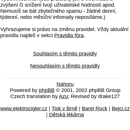
zvýšení či snížení tvojí uživatelské hodnosti apod.
Nemusíš se bát zbytečného spamu - žádné denní,
týdenní, nebo měsíční infomaily neposíláme.)
Vyhrazujeme si právo na změnu pravidel. Vždy aktuální
pravidla najdeš v sekci
Pravidla fóra
.
Souhlasím s těmito pravidly
Nesouhlasím s těmito pravidly
Nahoru
Powered by
phpBB
© 2001, 2002 phpBB Group
Czech translation by
Azu
; Revised by drake127
www.elektrocigler.cz
|
Tisk v Brně
|
Barel Rock
|
Bejci.cz
|
Dětská lékárna