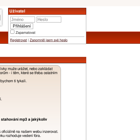
Uživatel
Zapamatovat
Registrovat
|
Zapomněl jsem své heslo
dívky muže urážet, nebo zakládat
ům - i těm, které se třeba ostatním
ychom ti tykali.
í.
 stahování mp3 a jakýkoliv
š oficiálně na našem webu inzerovat.
ku rozhoduje vedení fóra.