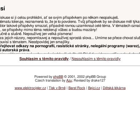
sí
iskuse si ji celou prohlédni, ať se svým příspěvkem po někom neopakuješ.
tématu toleruje, neznamená to, že je to povoleno. Tvůj příspěvek by se diskuse měl týk
tor takové příspěvky smazat, případně rovnou uzamknout celé téma. V tématech ozn
i, se příspěvky mimo téma netolerují vůbec a budou mazány!
ručně a slušně. Nepoužívej jen velká písmena!
za jejich názory, nepomlouvej a nepoužívej sprostá slova... Umíme se přece chovat slu
ouvisí s tématem. Neodpovídej jen smajlíky.
ejňovat odkazy na pornografii, rasistické stránky, nelegální programy (warez),
jí autorská práva
.
isu reklamu na své weby, své výrobky či služby!!! Rádi ti vyjdeme vstříc, pokud chce
, ponech jen tu část původního příspěvku, na kterou reaguješ, odstraň zbytečné citace, 
Souhlasím s těmito pravidly
/
Nesouhlasím s těmito pravidly
u přímo nad tvým příspěvkem. Pokud z předchozího příspěvku chceš vypíchnout např. slov
ny, ale je doporučeno spíše používat něco jako
„přezdívka: text tvého příspěvku“
kvůli p
Powered by
phpBB
© 2001, 2002 phpBB Group
Czech translation by
Azu
; Revised by drake127
a, které ohrožují přehlednost diskusí a řádný chod webu, budou mazány, přesouvány, či
žnosti.
www.elektrocigler.cz
|
Tisk v Brně
|
Barel Rock
|
Bejci.cz
|
Dětská lékárna
vatelských účtů nebo vlastnit účet, ve kterém je nastaveno opačné pohlaví.
 postihováno snížením dosaženého hodnocení, či omezením přístupu.
lamních odkazů bude udělen zákaz přístupu na registrované jméno a/nebo IP adresu. I
ím emailů z webu VySemNesmíte. (Jde prakticky jen o informace o zvýšení či snížení tv
žádné denní, týdenní, nebo měsíční infomaily neposíláme.)
idel. Vždy aktuální pravidla najdeš v sekci
Pravidla fóra
.