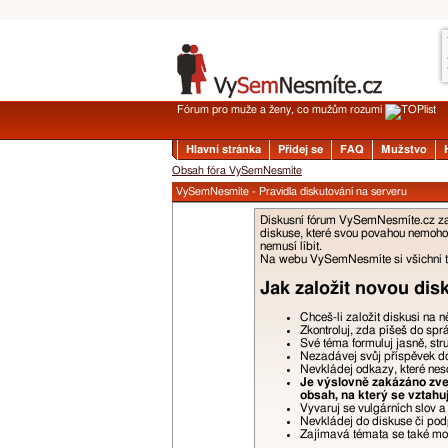
Fórum pro muže a ženy, co mužům rozumí
Hlavní stránka
Přidej se
FAQ
Mužstvo
Obsah fóra VySemNesmíte
VySemNesmíte - Pravidla diskutování na serveru
Diskusní fórum VySemNesmíte.cz zalo
diskuse, které svou povahou nemohou
nemusí líbit.
Na webu VySemNesmíte si všichni tyk
Jak založit novou dis
Chceš-li založit diskusi na 
Zkontroluj, zda píšeš do spr
Své téma formuluj jasně, str
Nezadávej svůj příspěvek do 
Nevkládej odkazy, které nes
Je výslovně zakázáno zveř
obsah, na který se vztahu
Vyvaruj se vulgárních slov 
Nevkládej do diskuse či podp
Zajímavá témata se také moho