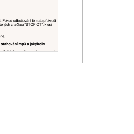
at. Pokud odbočování tématu překročí
ačených značkou "STOP OT", která
šně.
 stahování mp3 a jakýkoliv
š oficiálně na našem webu inzerovat.
obrázky, videa a podobné datově, či
ní spojení, je to povoleno. Citace
řehlednosti (viz
tento topic
).
 editovány moderátory dle jejich
P adresa může být zveřejněna.
ojí uživatelské hodnosti apod.