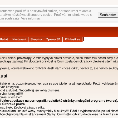
Tento web používá k poskytování služeb, personalizaci reklam a
Souhlasím
analýze návštěvnosti soubory cookie. Používáním tohoto webu s
tím souhlasíte.
Vice informací
Hledat
Nastavení
Skupiny
Zprávy SZ
Přihlásit se
žili chlapi pro chlapy. Z toho vyplývá hlavní pravidlo, že na tomto fóru nesmí ženy a 
 chlapy zajímat. Při dodržení pravidel je fórum zcela demokraticky otevřené všem názor
áme, včetně webového rozhraní. Jestli nám chceš vykat, nevadí to, ale nezlob se, kdyb
kusi
nějaké téma, pozorně se podívej, zda se zde toto téma už neprobíralo. Použij vyhledáván
ávné kategorie.
učně a slušně. Nepoužívej jen velká písmena!
více kategorií!!!
ouvisí s tématem.
ejňovat odkazy na pornografii, rasistické stránky, nelegální programy (warez),
jí autorská práva
.
a nadávek. Zachovej zásady etiky.
isu reklamu na své weby, své výrobky či služby!!! Rádi ti vyjdeme vstříc, pokud chce
u objevit na hlavní stránce mezi články. O umístění odkazu do diskuse na hlavní strán