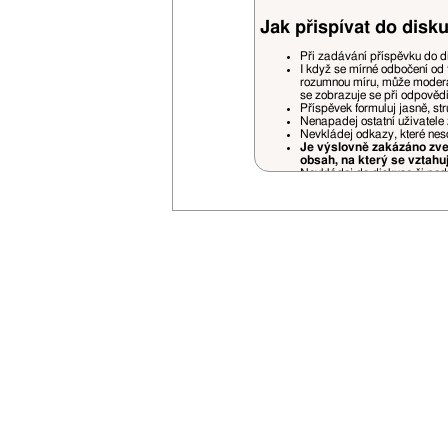
Jak přispívat do disku
Při zadávání příspěvku do d
I když se mírné odbočení od 
rozumnou míru, může moderá
se zobrazuje se při odpověd
Příspěvek formuluj jasně, st
Nenapadej ostatní uživatele 
Nevkládej odkazy, které nes
Je výslovně zakázáno zveř
obsah, na který se vztahu
Nevkládej do diskuse či podp
Pokud někoho cituješ (quote)
prostorově náročné části.
Necituj příspěvky, které jso
jiných příspěvků jsou povole
Příspěvky nedodržující pravidela fór
uvážení a bez nároku na jakékoliv stí
Je zakázáno vlastnit na VSN více uži
Opakované porušování pravidel bude
V případě opakovaného zasílání rek
Svou registrací souhlasíš se zasílán
Nemusíš se bát zbytečného spamu - 
Vyhrazujeme si právo na změnu prav