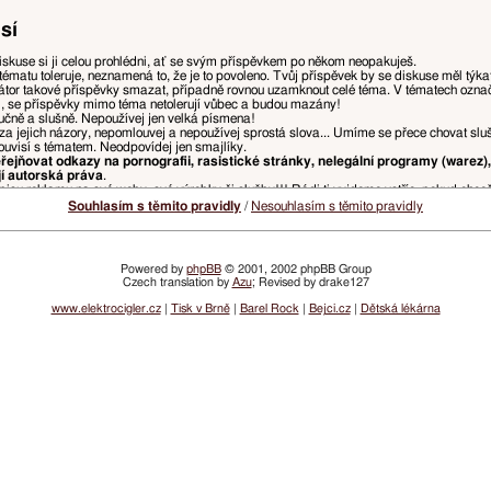
sí
iskuse si ji celou prohlédni, ať se svým příspěvkem po někom neopakuješ.
tématu toleruje, neznamená to, že je to povoleno. Tvůj příspěvek by se diskuse měl týk
tor takové příspěvky smazat, případně rovnou uzamknout celé téma. V tématech ozn
i, se příspěvky mimo téma netolerují vůbec a budou mazány!
ručně a slušně. Nepoužívej jen velká písmena!
za jejich názory, nepomlouvej a nepoužívej sprostá slova... Umíme se přece chovat slu
ouvisí s tématem. Neodpovídej jen smajlíky.
ejňovat odkazy na pornografii, rasistické stránky, nelegální programy (warez),
jí autorská práva
.
isu reklamu na své weby, své výrobky či služby!!! Rádi ti vyjdeme vstříc, pokud chce
, ponech jen tu část původního příspěvku, na kterou reaguješ, odstraň zbytečné citace, 
Souhlasím s těmito pravidly
/
Nesouhlasím s těmito pravidly
u přímo nad tvým příspěvkem. Pokud z předchozího příspěvku chceš vypíchnout např. slov
ny, ale je doporučeno spíše používat něco jako
„přezdívka: text tvého příspěvku“
kvůli p
Powered by
phpBB
© 2001, 2002 phpBB Group
Czech translation by
Azu
; Revised by drake127
a, které ohrožují přehlednost diskusí a řádný chod webu, budou mazány, přesouvány, či
žnosti.
www.elektrocigler.cz
|
Tisk v Brně
|
Barel Rock
|
Bejci.cz
|
Dětská lékárna
vatelských účtů nebo vlastnit účet, ve kterém je nastaveno opačné pohlaví.
 postihováno snížením dosaženého hodnocení, či omezením přístupu.
lamních odkazů bude udělen zákaz přístupu na registrované jméno a/nebo IP adresu. I
ím emailů z webu VySemNesmíte. (Jde prakticky jen o informace o zvýšení či snížení tv
žádné denní, týdenní, nebo měsíční infomaily neposíláme.)
idel. Vždy aktuální pravidla najdeš v sekci
Pravidla fóra
.