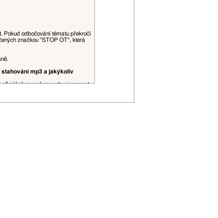
at. Pokud odbočování tématu překročí
ačených značkou "STOP OT", která
šně.
 stahování mp3 a jakýkoliv
š oficiálně na našem webu inzerovat.
obrázky, videa a podobné datově, či
ní spojení, je to povoleno. Citace
řehlednosti (viz
tento topic
).
 editovány moderátory dle jejich
P adresa může být zveřejněna.
ojí uživatelské hodnosti apod.