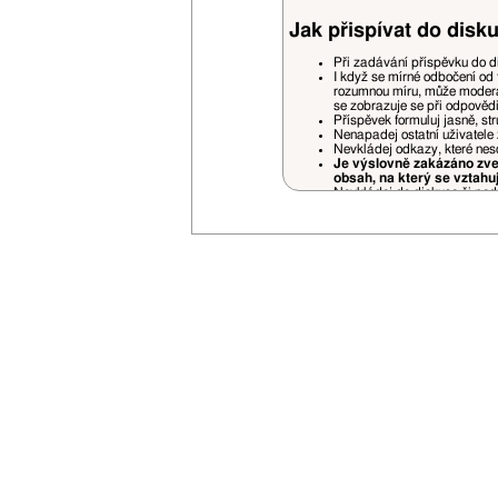
Jak přispívat do disku
Při zadávání příspěvku do d
I když se mírné odbočení od 
rozumnou míru, může moderá
se zobrazuje se při odpověd
Příspěvek formuluj jasně, st
Nenapadej ostatní uživatele 
Nevkládej odkazy, které nes
Je výslovně zakázáno zveř
obsah, na který se vztahu
Nevkládej do diskuse či podp
Pokud někoho cituješ (quote)
prostorově náročné části.
Necituj příspěvky, které jso
jiných příspěvků jsou povole
Příspěvky nedodržující pravidela fór
uvážení a bez nároku na jakékoliv stí
Je zakázáno vlastnit na VSN více uži
Opakované porušování pravidel bude
V případě opakovaného zasílání rek
Svou registrací souhlasíš se zasílán
Nemusíš se bát zbytečného spamu - 
Vyhrazujeme si právo na změnu prav