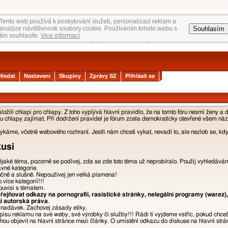
Tento web používá k poskytování služeb, personalizaci reklam a
Souhlasím
analýze návštěvnosti soubory cookie. Používáním tohoto webu s
tím souhlasíte.
Vice informací
Hledat
Nastavení
Skupiny
Zprávy SZ
Přihlásit se
žili chlapi pro chlapy. Z toho vyplývá hlavní pravidlo, že na tomto fóru nesmí ženy a 
 chlapy zajímat. Při dodržení pravidel je fórum zcela demokraticky otevřené všem názor
áme, včetně webového rozhraní. Jestli nám chceš vykat, nevadí to, ale nezlob se, kdyb
kusi
nějaké téma, pozorně se podívej, zda se zde toto téma už neprobíralo. Použij vyhledáván
ávné kategorie.
učně a slušně. Nepoužívej jen velká písmena!
více kategorií!!!
ouvisí s tématem.
ejňovat odkazy na pornografii, rasistické stránky, nelegální programy (warez),
jí autorská práva
.
a nadávek. Zachovej zásady etiky.
isu reklamu na své weby, své výrobky či služby!!! Rádi ti vyjdeme vstříc, pokud chce
u objevit na hlavní stránce mezi články. O umístění odkazu do diskuse na hlavní strán