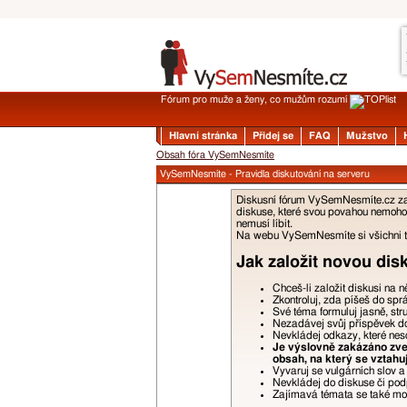
Fórum pro muže a ženy, co mužům rozumí
Hlavní stránka
Přidej se
FAQ
Mužstvo
Obsah fóra VySemNesmíte
VySemNesmíte - Pravidla diskutování na serveru
Diskusní fórum VySemNesmíte.cz zalo
diskuse, které svou povahou nemohou
nemusí líbit.
Na webu VySemNesmíte si všichni tyk
Jak založit novou dis
Chceš-li založit diskusi na 
Zkontroluj, zda píšeš do spr
Své téma formuluj jasně, str
Nezadávej svůj příspěvek do 
Nevkládej odkazy, které nes
Je výslovně zakázáno zveř
obsah, na který se vztahu
Vyvaruj se vulgárních slov 
Nevkládej do diskuse či podp
Zajímavá témata se také moho