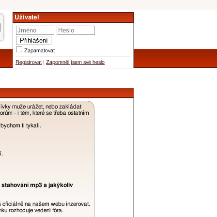
Uživatel
Zapamatovat
Registrovat
|
Zapomněl jsem své heslo
dívky muže urážet, nebo zakládat
ům - i těm, které se třeba ostatním
ychom ti tykali.
í.
 stahování mp3 a jakýkoliv
š oficiálně na našem webu inzerovat.
ku rozhoduje vedení fóra.