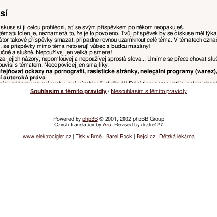
sí
iskuse si ji celou prohlédni, ať se svým příspěvkem po někom neopakuješ.
tématu toleruje, neznamená to, že je to povoleno. Tvůj příspěvek by se diskuse měl týk
tor takové příspěvky smazat, případně rovnou uzamknout celé téma. V tématech ozn
i, se příspěvky mimo téma netolerují vůbec a budou mazány!
ručně a slušně. Nepoužívej jen velká písmena!
za jejich názory, nepomlouvej a nepoužívej sprostá slova... Umíme se přece chovat slu
ouvisí s tématem. Neodpovídej jen smajlíky.
ejňovat odkazy na pornografii, rasistické stránky, nelegální programy (warez),
jí autorská práva
.
isu reklamu na své weby, své výrobky či služby!!! Rádi ti vyjdeme vstříc, pokud chce
, ponech jen tu část původního příspěvku, na kterou reaguješ, odstraň zbytečné citace, 
Souhlasím s těmito pravidly
/
Nesouhlasím s těmito pravidly
u přímo nad tvým příspěvkem. Pokud z předchozího příspěvku chceš vypíchnout např. slov
ny, ale je doporučeno spíše používat něco jako
„přezdívka: text tvého příspěvku“
kvůli p
Powered by
phpBB
© 2001, 2002 phpBB Group
Czech translation by
Azu
; Revised by drake127
a, které ohrožují přehlednost diskusí a řádný chod webu, budou mazány, přesouvány, či
žnosti.
www.elektrocigler.cz
|
Tisk v Brně
|
Barel Rock
|
Bejci.cz
|
Dětská lékárna
vatelských účtů nebo vlastnit účet, ve kterém je nastaveno opačné pohlaví.
 postihováno snížením dosaženého hodnocení, či omezením přístupu.
lamních odkazů bude udělen zákaz přístupu na registrované jméno a/nebo IP adresu. I
ím emailů z webu VySemNesmíte. (Jde prakticky jen o informace o zvýšení či snížení tv
žádné denní, týdenní, nebo měsíční infomaily neposíláme.)
idel. Vždy aktuální pravidla najdeš v sekci
Pravidla fóra
.