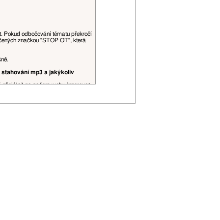
at. Pokud odbočování tématu překročí
ačených značkou "STOP OT", která
šně.
 stahování mp3 a jakýkoliv
š oficiálně na našem webu inzerovat.
obrázky, videa a podobné datově, či
ní spojení, je to povoleno. Citace
řehlednosti (viz
tento topic
).
 editovány moderátory dle jejich
P adresa může být zveřejněna.
ojí uživatelské hodnosti apod.