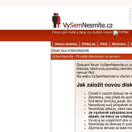
Fórum pro muže a ženy, co mužům rozumí
Hlavní stránka
Přidej se
FAQ
Mužstvo
Obsah fóra VySemNesmíte
VySemNesmíte - Pravidla diskutování na serveru
Diskusní fórum VySemNesmíte.cz zalo
diskuse, které svou povahou nemohou
nemusí líbit.
Na webu VySemNesmíte si všichni tyk
Jak založit novou dis
Chceš-li založit diskusi na 
Zkontroluj, zda píšeš do spr
Své téma formuluj jasně, str
Nezadávej svůj příspěvek do 
Nevkládej odkazy, které nes
Je výslovně zakázáno zveř
obsah, na který se vztahu
Vyvaruj se vulgárních slov 
Nevkládej do diskuse či podp
Zajímavá témata se také moho