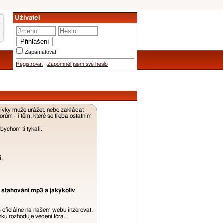
Uživatel
Zapamatovat
Registrovat
|
Zapomněl jsem své heslo
dívky muže urážet, nebo zakládat
ům - i těm, které se třeba ostatním
ychom ti tykali.
í.
 stahování mp3 a jakýkoliv
š oficiálně na našem webu inzerovat.
ku rozhoduje vedení fóra.