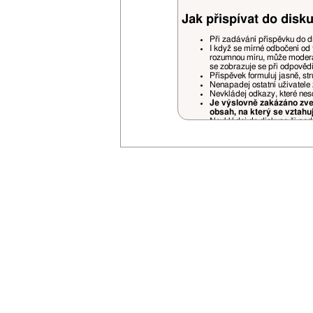
Jak přispívat do disku
Při zadávání příspěvku do d
I když se mírné odbočení od 
rozumnou míru, může moderá
se zobrazuje se při odpověd
Příspěvek formuluj jasně, st
Nenapadej ostatní uživatele 
Nevkládej odkazy, které nes
Je výslovně zakázáno zveř
obsah, na který se vztahu
Nevkládej do diskuse či podp
Pokud někoho cituješ (quote)
prostorově náročné části.
Necituj příspěvky, které jso
jiných příspěvků jsou povole
Příspěvky nedodržující pravidela fór
uvážení a bez nároku na jakékoliv stí
Je zakázáno vlastnit na VSN více uži
Opakované porušování pravidel bude
V případě opakovaného zasílání rek
Svou registrací souhlasíš se zasílán
Nemusíš se bát zbytečného spamu - 
Vyhrazujeme si právo na změnu prav