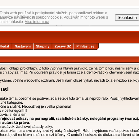
Tento web používá k poskytování služeb, personalizaci reklam a
Souhlasím
analýze návštěvnosti soubory cookie. Používáním tohoto webu s
tím souhlasíte.
Vice informací
Hledat
Nastavení
Skupiny
Zprávy SZ
Přihlásit se
žili chlapi pro chlapy. Z toho vyplývá hlavní pravidlo, že na tomto fóru nesmí ženy a 
 chlapy zajímat. Při dodržení pravidel je fórum zcela demokraticky otevřené všem názor
áme, včetně webového rozhraní. Jestli nám chceš vykat, nevadí to, ale nezlob se, kdyb
kusi
nějaké téma, pozorně se podívej, zda se zde toto téma už neprobíralo. Použij vyhledáván
ávné kategorie.
učně a slušně. Nepoužívej jen velká písmena!
více kategorií!!!
ouvisí s tématem.
ejňovat odkazy na pornografii, rasistické stránky, nelegální programy (warez),
jí autorská práva
.
a nadávek. Zachovej zásady etiky.
isu reklamu na své weby, své výrobky či služby!!! Rádi ti vyjdeme vstříc, pokud chce
u objevit na hlavní stránce mezi články. O umístění odkazu do diskuse na hlavní strán