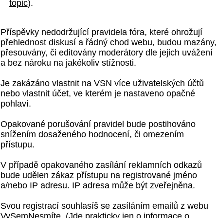
topic
).
Příspěvky nedodržující pravidela fóra, které ohrožují
přehlednost diskusí a řádný chod webu, budou mazány,
přesouvány, či editovány moderátory dle jejich uvážení
a bez nároku na jakékoliv stížnosti.
Je zakázáno vlastnit na VSN více uživatelských účtů
nebo vlastnit účet, ve kterém je nastaveno opačné
pohlaví.
Opakované porušování pravidel bude postihováno
snížením dosaženého hodnocení, či omezením
přístupu.
V případě opakovaného zasílání reklamních odkazů
bude udělen zákaz přístupu na registrované jméno
a/nebo IP adresu. IP adresa může být zveřejněna.
Svou registrací souhlasíš se zasíláním emailů z webu
VySemNesmíte. (Jde prakticky jen o informace o