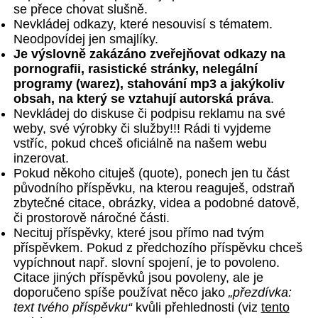
se přece chovat slušně.
Nevkládej odkazy, které nesouvisí s tématem.
Neodpovídej jen smajlíky.
Je výslovně zakázáno zveřejňovat odkazy na
pornografii, rasistické stránky, nelegální
programy (warez), stahování mp3 a jakýkoliv
obsah, na který se vztahují autorská práva
.
Nevkládej do diskuse či podpisu reklamu na své
weby, své výrobky či služby!!! Rádi ti vyjdeme
vstříc, pokud chceš oficiálně na našem webu
inzerovat.
Pokud někoho cituješ (quote), ponech jen tu část
původního příspěvku, na kterou reaguješ, odstraň
zbytečné citace, obrázky, videa a podobné datově,
či prostorově náročné části.
Necituj příspěvky, které jsou přímo nad tvým
příspěvkem. Pokud z předchozího příspěvku chceš
vypíchnout např. slovní spojení, je to povoleno.
Citace jiných příspěvků jsou povoleny, ale je
doporučeno spíše používat něco jako
„přezdívka:
text tvého příspěvku“
kvůli přehlednosti (viz
tento