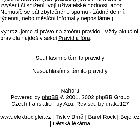
zvýšení či snížení tvojí uživatelské hodnosti apod.
Nemusíš se bát zbytečného spamu - žádné denní,
týdenní, nebo měsíční infomaily neposíláme.)
Vyhrazujeme si právo na změnu pravidel. Vždy aktuální
pravidla najdeš v sekci
Pravidla fóra
.
Souhlasím s těmito pravidly
Nesouhlasím s těmito pravidly
Nahoru
Powered by
phpBB
© 2001, 2002 phpBB Group
Czech translation by
Azu
; Revised by drake127
www.elektrocigler.cz
|
Tisk v Brně
|
Barel Rock
|
Bejci.cz
|
Dětská lékárna