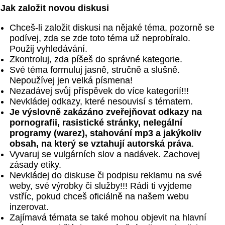
Jak založit novou diskusi
Chceš-li založit diskusi na nějaké téma, pozorně se
podívej, zda se zde toto téma už neprobíralo.
Použij vyhledávání.
Zkontroluj, zda píšeš do správné kategorie.
Své téma formuluj jasně, stručně a slušně.
Nepoužívej jen velká písmena!
Nezadávej svůj příspěvek do více kategorií!!!
Nevkládej odkazy, které nesouvisí s tématem.
Je výslovně zakázáno zveřejňovat odkazy na
pornografii, rasistické stránky, nelegální
programy (warez), stahování mp3 a jakýkoliv
obsah, na který se vztahují autorská práva
.
Vyvaruj se vulgárních slov a nadávek. Zachovej
zásady etiky.
Nevkládej do diskuse či podpisu reklamu na své
weby, své výrobky či služby!!! Rádi ti vyjdeme
vstříc, pokud chceš oficiálně na našem webu
inzerovat.
Zajímavá témata se také mohou objevit na hlavní