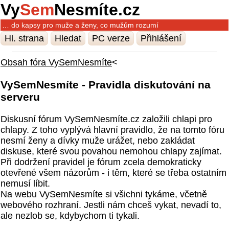
Vy
Sem
Nesmíte.cz
… do kapsy pro muže a ženy, co mužům rozumí
Hl. strana
Hledat
PC verze
Přihlášení
Obsah fóra VySemNesmíte
<
VySemNesmíte - Pravidla diskutování na
serveru
Diskusní fórum VySemNesmíte.cz založili chlapi pro
chlapy. Z toho vyplývá hlavní pravidlo, že na tomto fóru
nesmí ženy a dívky muže urážet, nebo zakládat
diskuse, které svou povahou nemohou chlapy zajímat.
Při dodržení pravidel je fórum zcela demokraticky
otevřené všem názorům - i těm, které se třeba ostatním
nemusí líbit.
Na webu VySemNesmíte si všichni tykáme, včetně
webového rozhraní. Jestli nám chceš vykat, nevadí to,
ale nezlob se, kdybychom ti tykali.