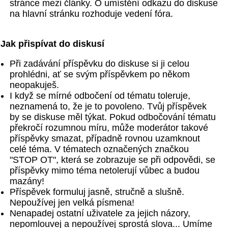
stránce mezi články. O umístění odkazu do diskuse
na hlavní stránku rozhoduje vedení fóra.
Jak přispívat do diskusí
Při zadávání příspěvku do diskuse si ji celou
prohlédni, ať se svým příspěvkem po někom
neopakuješ.
I když se mírné odbočení od tématu toleruje,
neznamená to, že je to povoleno. Tvůj příspěvek
by se diskuse měl týkat. Pokud odbočování tématu
překročí rozumnou míru, může moderátor takové
příspěvky smazat, případně rovnou uzamknout
celé téma. V tématech označených značkou
"STOP OT", která se zobrazuje se při odpovědi, se
příspěvky mimo téma netolerují vůbec a budou
mazány!
Příspěvek formuluj jasně, stručně a slušně.
Nepoužívej jen velká písmena!
Nenapadej ostatní uživatele za jejich názory,
nepomlouvej a nepoužívej sprostá slova... Umíme