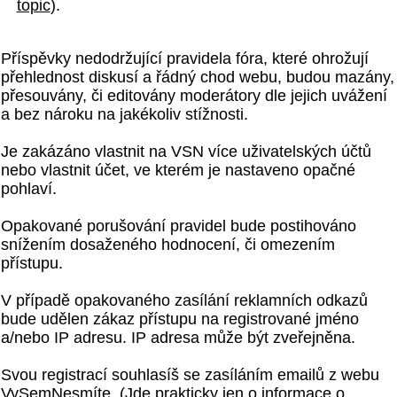
topic
).
Příspěvky nedodržující pravidela fóra, které ohrožují
přehlednost diskusí a řádný chod webu, budou mazány,
přesouvány, či editovány moderátory dle jejich uvážení
a bez nároku na jakékoliv stížnosti.
Je zakázáno vlastnit na VSN více uživatelských účtů
nebo vlastnit účet, ve kterém je nastaveno opačné
pohlaví.
Opakované porušování pravidel bude postihováno
snížením dosaženého hodnocení, či omezením
přístupu.
V případě opakovaného zasílání reklamních odkazů
bude udělen zákaz přístupu na registrované jméno
a/nebo IP adresu. IP adresa může být zveřejněna.
Svou registrací souhlasíš se zasíláním emailů z webu
VySemNesmíte. (Jde prakticky jen o informace o