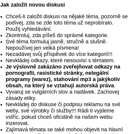
Jak založit novou diskusi
Chceš-li založit diskusi na nějaké téma, pozorně se
podívej, zda se zde toto téma už neprobíralo.
Použij vyhledávání.
Zkontroluj, zda píšeš do správné kategorie.
Své téma formuluj jasně, stručně a slušně.
Nepoužívej jen velká písmena!
Nezadávej svůj příspěvek do více kategorií!!!
Nevkládej odkazy, které nesouvisí s tématem.
Je výslovně zakázáno zveřejňovat odkazy na
pornografii, rasistické stránky, nelegální
programy (warez), stahování mp3 a jakýkoliv
obsah, na který se vztahují autorská práva
.
Vyvaruj se vulgárních slov a nadávek. Zachovej
zásady etiky.
Nevkládej do diskuse či podpisu reklamu na své
weby, své výrobky či služby!!! Rádi ti vyjdeme
vstříc, pokud chceš oficiálně na našem webu
inzerovat.
Zajímavá témata se také mohou objevit na hlavní