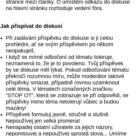
stránce mezi články. O umístění odkazu do diskuse
na hlavní stránku rozhoduje vedení fóra.
Jak přispívat do diskusí
Při zadávání příspěvku do diskuse si ji celou
prohlédni, ať se svým příspěvkem po někom
neopakuješ.
I když se mírné odbočení od tématu toleruje,
neznamená to, že je to povoleno. Tvůj příspěvek
by se diskuse měl týkat. Pokud odbočování tématu
překročí rozumnou míru, může moderátor takové
příspěvky smazat, případně rovnou uzamknout
celé téma. V tématech označených značkou
"STOP OT", která se zobrazuje se při odpovědi, se
příspěvky mimo téma netolerují vůbec a budou
mazány!
Příspěvek formuluj jasně, stručně a slušně.
Nepoužívej jen velká písmena!
Nenapadej ostatní uživatele za jejich názory,
nepomlouvej a nepoužívej sprostá slova... Umíme