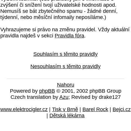
zvýšení či snížení tvojí uživatelské hodnosti apod.
Nemusíš se bát zbytečného spamu - žádné denní,
týdenní, nebo měsíční infomaily neposíláme.)
Vyhrazujeme si právo na změnu pravidel. Vždy aktuální
pravidla najdeš v sekci
Pravidla fóra
.
Souhlasím s těmito pravidly
Nesouhlasím s těmito pravidly
Nahoru
Powered by
phpBB
© 2001, 2002 phpBB Group
Czech translation by
Azu
; Revised by drake127
www.elektrocigler.cz
|
Tisk v Brně
|
Barel Rock
|
Bejci.cz
|
Dětská lékárna