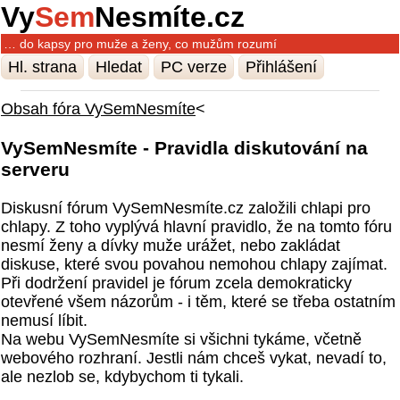
Vy
Sem
Nesmíte.cz
… do kapsy pro muže a ženy, co mužům rozumí
Hl. strana
Hledat
PC verze
Přihlášení
Obsah fóra VySemNesmíte
<
VySemNesmíte - Pravidla diskutování na
serveru
Diskusní fórum VySemNesmíte.cz založili chlapi pro
chlapy. Z toho vyplývá hlavní pravidlo, že na tomto fóru
nesmí ženy a dívky muže urážet, nebo zakládat
diskuse, které svou povahou nemohou chlapy zajímat.
Při dodržení pravidel je fórum zcela demokraticky
otevřené všem názorům - i těm, které se třeba ostatním
nemusí líbit.
Na webu VySemNesmíte si všichni tykáme, včetně
webového rozhraní. Jestli nám chceš vykat, nevadí to,
ale nezlob se, kdybychom ti tykali.