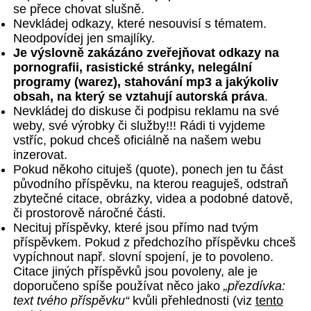
se přece chovat slušně.
Nevkládej odkazy, které nesouvisí s tématem.
Neodpovídej jen smajlíky.
Je výslovně zakázáno zveřejňovat odkazy na
pornografii, rasistické stránky, nelegální
programy (warez), stahování mp3 a jakýkoliv
obsah, na který se vztahují autorská práva
.
Nevkládej do diskuse či podpisu reklamu na své
weby, své výrobky či služby!!! Rádi ti vyjdeme
vstříc, pokud chceš oficiálně na našem webu
inzerovat.
Pokud někoho cituješ (quote), ponech jen tu část
původního příspěvku, na kterou reaguješ, odstraň
zbytečné citace, obrázky, videa a podobné datově,
či prostorově náročné části.
Necituj příspěvky, které jsou přímo nad tvým
příspěvkem. Pokud z předchozího příspěvku chceš
vypíchnout např. slovní spojení, je to povoleno.
Citace jiných příspěvků jsou povoleny, ale je
doporučeno spíše používat něco jako
„přezdívka:
text tvého příspěvku“
kvůli přehlednosti (viz
tento