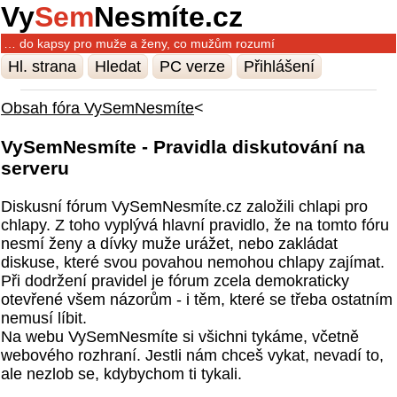
Vy
Sem
Nesmíte.cz
… do kapsy pro muže a ženy, co mužům rozumí
Hl. strana
Hledat
PC verze
Přihlášení
Obsah fóra VySemNesmíte
<
VySemNesmíte - Pravidla diskutování na
serveru
Diskusní fórum VySemNesmíte.cz založili chlapi pro
chlapy. Z toho vyplývá hlavní pravidlo, že na tomto fóru
nesmí ženy a dívky muže urážet, nebo zakládat
diskuse, které svou povahou nemohou chlapy zajímat.
Při dodržení pravidel je fórum zcela demokraticky
otevřené všem názorům - i těm, které se třeba ostatním
nemusí líbit.
Na webu VySemNesmíte si všichni tykáme, včetně
webového rozhraní. Jestli nám chceš vykat, nevadí to,
ale nezlob se, kdybychom ti tykali.