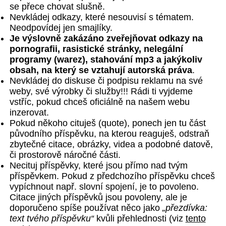
se přece chovat slušně.
Nevkládej odkazy, které nesouvisí s tématem.
Neodpovídej jen smajlíky.
Je výslovně zakázáno zveřejňovat odkazy na
pornografii, rasistické stránky, nelegální
programy (warez), stahování mp3 a jakýkoliv
obsah, na který se vztahují autorská práva
.
Nevkládej do diskuse či podpisu reklamu na své
weby, své výrobky či služby!!! Rádi ti vyjdeme
vstříc, pokud chceš oficiálně na našem webu
inzerovat.
Pokud někoho cituješ (quote), ponech jen tu část
původního příspěvku, na kterou reaguješ, odstraň
zbytečné citace, obrázky, videa a podobné datově,
či prostorově náročné části.
Necituj příspěvky, které jsou přímo nad tvým
příspěvkem. Pokud z předchozího příspěvku chceš
vypíchnout např. slovní spojení, je to povoleno.
Citace jiných příspěvků jsou povoleny, ale je
doporučeno spíše používat něco jako
„přezdívka:
text tvého příspěvku“
kvůli přehlednosti (viz
tento