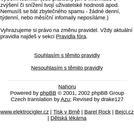
zvýšení či snížení tvojí uživatelské hodnosti apod.
Nemusíš se bát zbytečného spamu - žádné denní,
týdenní, nebo měsíční infomaily neposíláme.)
Vyhrazujeme si právo na změnu pravidel. Vždy aktuální
pravidla najdeš v sekci
Pravidla fóra
.
Souhlasím s těmito pravidly
Nesouhlasím s těmito pravidly
Nahoru
Powered by
phpBB
© 2001, 2002 phpBB Group
Czech translation by
Azu
; Revised by drake127
www.elektrocigler.cz
|
Tisk v Brně
|
Barel Rock
|
Bejci.cz
|
Dětská lékárna