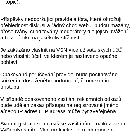
topic
).
Příspěvky nedodržující pravidela fóra, které ohrožují
přehlednost diskusí a řádný chod webu, budou mazány,
přesouvány, či editovány moderátory dle jejich uvážení
a bez nároku na jakékoliv stížnosti.
Je zakázáno vlastnit na VSN více uživatelských účtů
nebo vlastnit účet, ve kterém je nastaveno opačné
pohlaví.
Opakované porušování pravidel bude postihováno
snížením dosaženého hodnocení, či omezením
přístupu.
V případě opakovaného zasílání reklamních odkazů
bude udělen zákaz přístupu na registrované jméno
a/nebo IP adresu. IP adresa může být zveřejněna.
Svou registrací souhlasíš se zasíláním emailů z webu
VySemNesmíte. (Jde prakticky jen o informace o