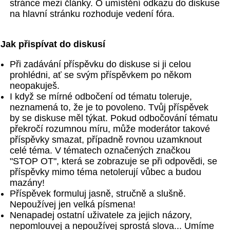
stránce mezi články. O umístění odkazu do diskuse
na hlavní stránku rozhoduje vedení fóra.
Jak přispívat do diskusí
Při zadávání příspěvku do diskuse si ji celou
prohlédni, ať se svým příspěvkem po někom
neopakuješ.
I když se mírné odbočení od tématu toleruje,
neznamená to, že je to povoleno. Tvůj příspěvek
by se diskuse měl týkat. Pokud odbočování tématu
překročí rozumnou míru, může moderátor takové
příspěvky smazat, případně rovnou uzamknout
celé téma. V tématech označených značkou
"STOP OT", která se zobrazuje se při odpovědi, se
příspěvky mimo téma netolerují vůbec a budou
mazány!
Příspěvek formuluj jasně, stručně a slušně.
Nepoužívej jen velká písmena!
Nenapadej ostatní uživatele za jejich názory,
nepomlouvej a nepoužívej sprostá slova... Umíme