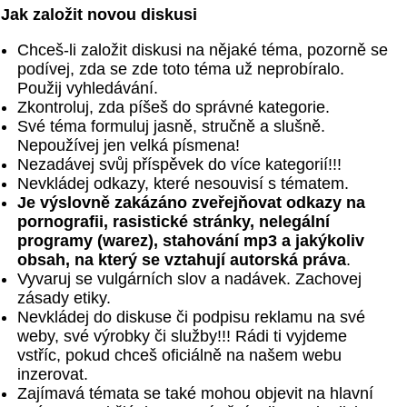
Jak založit novou diskusi
Chceš-li založit diskusi na nějaké téma, pozorně se
podívej, zda se zde toto téma už neprobíralo.
Použij vyhledávání.
Zkontroluj, zda píšeš do správné kategorie.
Své téma formuluj jasně, stručně a slušně.
Nepoužívej jen velká písmena!
Nezadávej svůj příspěvek do více kategorií!!!
Nevkládej odkazy, které nesouvisí s tématem.
Je výslovně zakázáno zveřejňovat odkazy na
pornografii, rasistické stránky, nelegální
programy (warez), stahování mp3 a jakýkoliv
obsah, na který se vztahují autorská práva
.
Vyvaruj se vulgárních slov a nadávek. Zachovej
zásady etiky.
Nevkládej do diskuse či podpisu reklamu na své
weby, své výrobky či služby!!! Rádi ti vyjdeme
vstříc, pokud chceš oficiálně na našem webu
inzerovat.
Zajímavá témata se také mohou objevit na hlavní