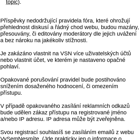
topic
).
Příspěvky nedodržující pravidela fóra, které ohrožují
přehlednost diskusí a řádný chod webu, budou mazány,
přesouvány, či editovány moderátory dle jejich uvážení
a bez nároku na jakékoliv stížnosti.
Je zakázáno vlastnit na VSN více uživatelských účtů
nebo vlastnit účet, ve kterém je nastaveno opačné
pohlaví.
Opakované porušování pravidel bude postihováno
snížením dosaženého hodnocení, či omezením
přístupu.
V případě opakovaného zasílání reklamních odkazů
bude udělen zákaz přístupu na registrované jméno
a/nebo IP adresu. IP adresa může být zveřejněna.
Svou registrací souhlasíš se zasíláním emailů z webu
VySemNesmíte. (Jde prakticky jen o informace o