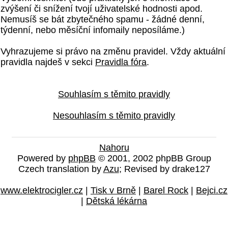
zvýšení či snížení tvojí uživatelské hodnosti apod.
Nemusíš se bát zbytečného spamu - žádné denní,
týdenní, nebo měsíční infomaily neposíláme.)
Vyhrazujeme si právo na změnu pravidel. Vždy aktuální
pravidla najdeš v sekci
Pravidla fóra
.
Souhlasím s těmito pravidly
Nesouhlasím s těmito pravidly
Nahoru
Powered by
phpBB
© 2001, 2002 phpBB Group
Czech translation by
Azu
; Revised by drake127
www.elektrocigler.cz
|
Tisk v Brně
|
Barel Rock
|
Bejci.cz
|
Dětská lékárna