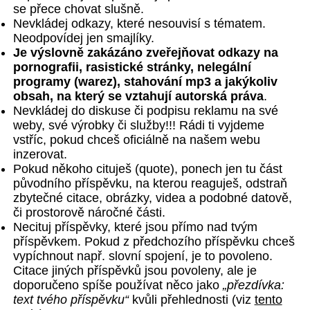
se přece chovat slušně.
Nevkládej odkazy, které nesouvisí s tématem.
Neodpovídej jen smajlíky.
Je výslovně zakázáno zveřejňovat odkazy na
pornografii, rasistické stránky, nelegální
programy (warez), stahování mp3 a jakýkoliv
obsah, na který se vztahují autorská práva
.
Nevkládej do diskuse či podpisu reklamu na své
weby, své výrobky či služby!!! Rádi ti vyjdeme
vstříc, pokud chceš oficiálně na našem webu
inzerovat.
Pokud někoho cituješ (quote), ponech jen tu část
původního příspěvku, na kterou reaguješ, odstraň
zbytečné citace, obrázky, videa a podobné datově,
či prostorově náročné části.
Necituj příspěvky, které jsou přímo nad tvým
příspěvkem. Pokud z předchozího příspěvku chceš
vypíchnout např. slovní spojení, je to povoleno.
Citace jiných příspěvků jsou povoleny, ale je
doporučeno spíše používat něco jako
„přezdívka:
text tvého příspěvku“
kvůli přehlednosti (viz
tento