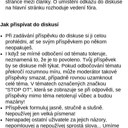
stránce mezi články. O umístění odkazu do diskuse
na hlavní stránku rozhoduje vedení fóra.
Jak přispívat do diskusí
Při zadávání příspěvku do diskuse si ji celou
prohlédni, ať se svým příspěvkem po někom
neopakuješ.
I když se mírné odbočení od tématu toleruje,
neznamená to, že je to povoleno. Tvůj příspěvek
by se diskuse měl týkat. Pokud odbočování tématu
překročí rozumnou míru, může moderátor takové
příspěvky smazat, případně rovnou uzamknout
celé téma. V tématech označených značkou
"STOP OT", která se zobrazuje se při odpovědi, se
příspěvky mimo téma netolerují vůbec a budou
mazány!
Příspěvek formuluj jasně, stručně a slušně.
Nepoužívej jen velká písmena!
Nenapadej ostatní uživatele za jejich názory,
nepomlouvej a nepoužívej sprostá slova... Umíme