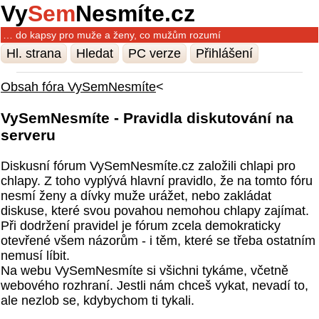
Vy
Sem
Nesmíte.cz
… do kapsy pro muže a ženy, co mužům rozumí
Hl. strana
Hledat
PC verze
Přihlášení
Obsah fóra VySemNesmíte
<
VySemNesmíte - Pravidla diskutování na
serveru
Diskusní fórum VySemNesmíte.cz založili chlapi pro
chlapy. Z toho vyplývá hlavní pravidlo, že na tomto fóru
nesmí ženy a dívky muže urážet, nebo zakládat
diskuse, které svou povahou nemohou chlapy zajímat.
Při dodržení pravidel je fórum zcela demokraticky
otevřené všem názorům - i těm, které se třeba ostatním
nemusí líbit.
Na webu VySemNesmíte si všichni tykáme, včetně
webového rozhraní. Jestli nám chceš vykat, nevadí to,
ale nezlob se, kdybychom ti tykali.