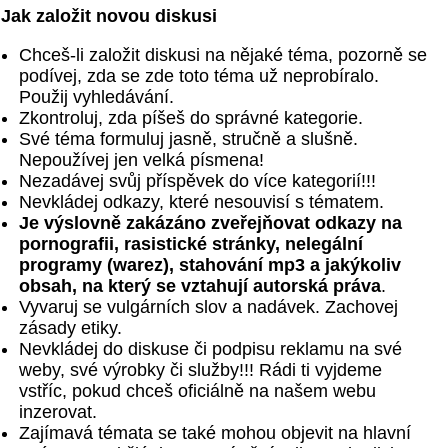
Jak založit novou diskusi
Chceš-li založit diskusi na nějaké téma, pozorně se
podívej, zda se zde toto téma už neprobíralo.
Použij vyhledávání.
Zkontroluj, zda píšeš do správné kategorie.
Své téma formuluj jasně, stručně a slušně.
Nepoužívej jen velká písmena!
Nezadávej svůj příspěvek do více kategorií!!!
Nevkládej odkazy, které nesouvisí s tématem.
Je výslovně zakázáno zveřejňovat odkazy na
pornografii, rasistické stránky, nelegální
programy (warez), stahování mp3 a jakýkoliv
obsah, na který se vztahují autorská práva
.
Vyvaruj se vulgárních slov a nadávek. Zachovej
zásady etiky.
Nevkládej do diskuse či podpisu reklamu na své
weby, své výrobky či služby!!! Rádi ti vyjdeme
vstříc, pokud chceš oficiálně na našem webu
inzerovat.
Zajímavá témata se také mohou objevit na hlavní