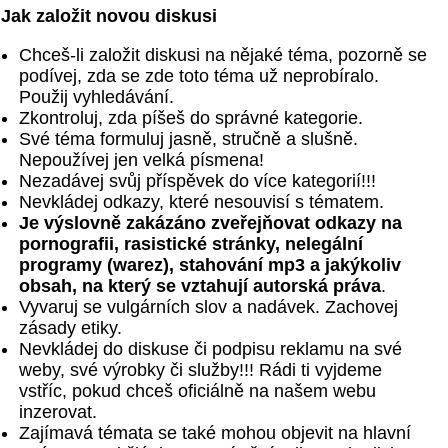
Jak založit novou diskusi
Chceš-li založit diskusi na nějaké téma, pozorně se
podívej, zda se zde toto téma už neprobíralo.
Použij vyhledávání.
Zkontroluj, zda píšeš do správné kategorie.
Své téma formuluj jasně, stručně a slušně.
Nepoužívej jen velká písmena!
Nezadávej svůj příspěvek do více kategorií!!!
Nevkládej odkazy, které nesouvisí s tématem.
Je výslovně zakázáno zveřejňovat odkazy na
pornografii, rasistické stránky, nelegální
programy (warez), stahování mp3 a jakýkoliv
obsah, na který se vztahují autorská práva
.
Vyvaruj se vulgárních slov a nadávek. Zachovej
zásady etiky.
Nevkládej do diskuse či podpisu reklamu na své
weby, své výrobky či služby!!! Rádi ti vyjdeme
vstříc, pokud chceš oficiálně na našem webu
inzerovat.
Zajímavá témata se také mohou objevit na hlavní