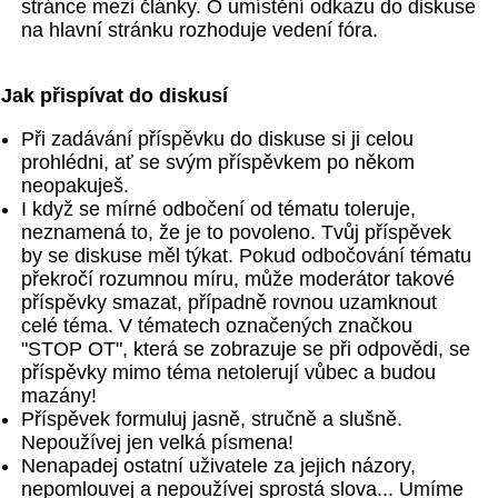
stránce mezi články. O umístění odkazu do diskuse
na hlavní stránku rozhoduje vedení fóra.
Jak přispívat do diskusí
Při zadávání příspěvku do diskuse si ji celou
prohlédni, ať se svým příspěvkem po někom
neopakuješ.
I když se mírné odbočení od tématu toleruje,
neznamená to, že je to povoleno. Tvůj příspěvek
by se diskuse měl týkat. Pokud odbočování tématu
překročí rozumnou míru, může moderátor takové
příspěvky smazat, případně rovnou uzamknout
celé téma. V tématech označených značkou
"STOP OT", která se zobrazuje se při odpovědi, se
příspěvky mimo téma netolerují vůbec a budou
mazány!
Příspěvek formuluj jasně, stručně a slušně.
Nepoužívej jen velká písmena!
Nenapadej ostatní uživatele za jejich názory,
nepomlouvej a nepoužívej sprostá slova... Umíme