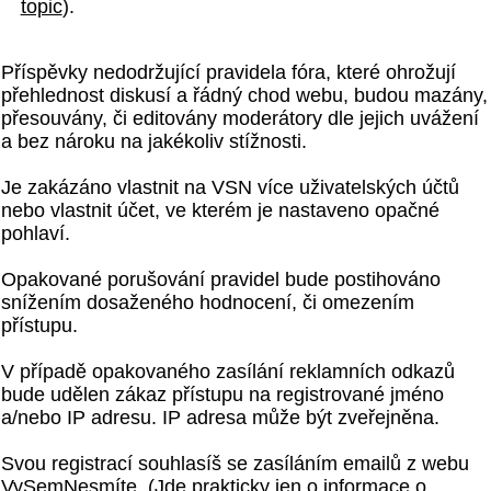
topic
).
Příspěvky nedodržující pravidela fóra, které ohrožují
přehlednost diskusí a řádný chod webu, budou mazány,
přesouvány, či editovány moderátory dle jejich uvážení
a bez nároku na jakékoliv stížnosti.
Je zakázáno vlastnit na VSN více uživatelských účtů
nebo vlastnit účet, ve kterém je nastaveno opačné
pohlaví.
Opakované porušování pravidel bude postihováno
snížením dosaženého hodnocení, či omezením
přístupu.
V případě opakovaného zasílání reklamních odkazů
bude udělen zákaz přístupu na registrované jméno
a/nebo IP adresu. IP adresa může být zveřejněna.
Svou registrací souhlasíš se zasíláním emailů z webu
VySemNesmíte. (Jde prakticky jen o informace o