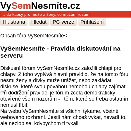
Vy
Sem
Nesmíte.cz
… do kapsy pro muže a ženy, co mužům rozumí
Hl. strana
Hledat
PC verze
Přihlášení
Obsah fóra VySemNesmíte
<
VySemNesmíte - Pravidla diskutování na
serveru
Diskusní fórum VySemNesmíte.cz založili chlapi pro
chlapy. Z toho vyplývá hlavní pravidlo, že na tomto fóru
nesmí ženy a dívky muže urážet, nebo zakládat
diskuse, které svou povahou nemohou chlapy zajímat.
Při dodržení pravidel je fórum zcela demokraticky
otevřené všem názorům - i těm, které se třeba ostatním
nemusí líbit.
Na webu VySemNesmíte si všichni tykáme, včetně
webového rozhraní. Jestli nám chceš vykat, nevadí to,
ale nezlob se, kdybychom ti tykali.