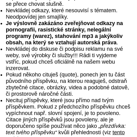
se přece chovat slušně.
Nevkládej odkazy, které nesouvisí s tématem.
Neodpovídej jen smajlíky.
Je výslovně zakázáno zveřejňovat odkazy na
pornografii, rasistické stránky, nelegální
programy (warez), stahování mp3 a jakýkoliv
obsah, na který se vztahují autorská práva
.
Nevkládej do diskuse či podpisu reklamu na své
weby, své výrobky či služby!!! Rádi ti vyjdeme
vstříc, pokud chceš oficiálně na našem webu
inzerovat.
Pokud někoho cituješ (quote), ponech jen tu část
původního příspěvku, na kterou reaguješ, odstraň
zbytečné citace, obrázky, videa a podobné datově,
či prostorově náročné části.
Necituj příspěvky, které jsou přímo nad tvým
příspěvkem. Pokud z předchozího příspěvku chceš
vypíchnout např. slovní spojení, je to povoleno.
Citace jiných příspěvků jsou povoleny, ale je
doporučeno spíše používat něco jako
„přezdívka:
text tvého příspěvku“
kvůli přehlednosti (viz
tento