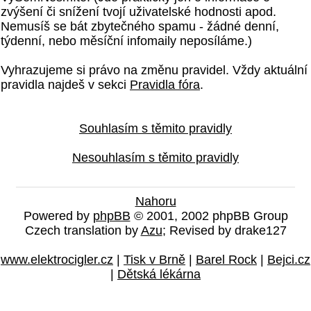
zvýšení či snížení tvojí uživatelské hodnosti apod.
Nemusíš se bát zbytečného spamu - žádné denní,
týdenní, nebo měsíční infomaily neposíláme.)
Vyhrazujeme si právo na změnu pravidel. Vždy aktuální
pravidla najdeš v sekci
Pravidla fóra
.
Souhlasím s těmito pravidly
Nesouhlasím s těmito pravidly
Nahoru
Powered by
phpBB
© 2001, 2002 phpBB Group
Czech translation by
Azu
; Revised by drake127
www.elektrocigler.cz
|
Tisk v Brně
|
Barel Rock
|
Bejci.cz
|
Dětská lékárna