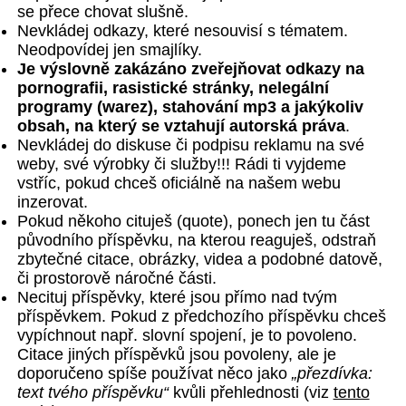
se přece chovat slušně.
Nevkládej odkazy, které nesouvisí s tématem.
Neodpovídej jen smajlíky.
Je výslovně zakázáno zveřejňovat odkazy na
pornografii, rasistické stránky, nelegální
programy (warez), stahování mp3 a jakýkoliv
obsah, na který se vztahují autorská práva
.
Nevkládej do diskuse či podpisu reklamu na své
weby, své výrobky či služby!!! Rádi ti vyjdeme
vstříc, pokud chceš oficiálně na našem webu
inzerovat.
Pokud někoho cituješ (quote), ponech jen tu část
původního příspěvku, na kterou reaguješ, odstraň
zbytečné citace, obrázky, videa a podobné datově,
či prostorově náročné části.
Necituj příspěvky, které jsou přímo nad tvým
příspěvkem. Pokud z předchozího příspěvku chceš
vypíchnout např. slovní spojení, je to povoleno.
Citace jiných příspěvků jsou povoleny, ale je
doporučeno spíše používat něco jako
„přezdívka:
text tvého příspěvku“
kvůli přehlednosti (viz
tento