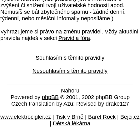
zvýšení či snížení tvojí uživatelské hodnosti apod.
Nemusíš se bát zbytečného spamu - žádné denní,
týdenní, nebo měsíční infomaily neposíláme.)
Vyhrazujeme si právo na změnu pravidel. Vždy aktuální
pravidla najdeš v sekci
Pravidla fóra
.
Souhlasím s těmito pravidly
Nesouhlasím s těmito pravidly
Nahoru
Powered by
phpBB
© 2001, 2002 phpBB Group
Czech translation by
Azu
; Revised by drake127
www.elektrocigler.cz
|
Tisk v Brně
|
Barel Rock
|
Bejci.cz
|
Dětská lékárna