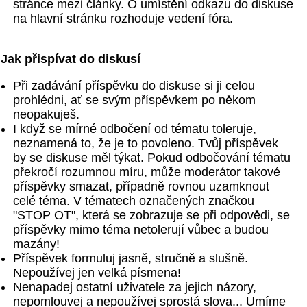
stránce mezi články. O umístění odkazu do diskuse
na hlavní stránku rozhoduje vedení fóra.
Jak přispívat do diskusí
Při zadávání příspěvku do diskuse si ji celou
prohlédni, ať se svým příspěvkem po někom
neopakuješ.
I když se mírné odbočení od tématu toleruje,
neznamená to, že je to povoleno. Tvůj příspěvek
by se diskuse měl týkat. Pokud odbočování tématu
překročí rozumnou míru, může moderátor takové
příspěvky smazat, případně rovnou uzamknout
celé téma. V tématech označených značkou
"STOP OT", která se zobrazuje se při odpovědi, se
příspěvky mimo téma netolerují vůbec a budou
mazány!
Příspěvek formuluj jasně, stručně a slušně.
Nepoužívej jen velká písmena!
Nenapadej ostatní uživatele za jejich názory,
nepomlouvej a nepoužívej sprostá slova... Umíme