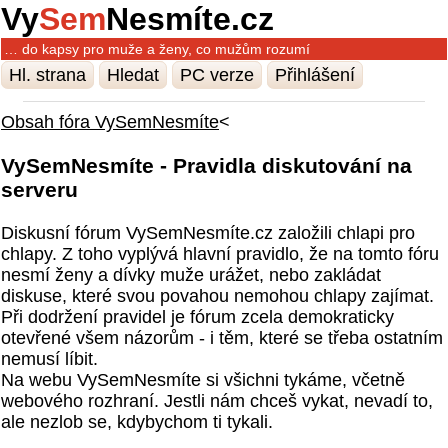
Vy
Sem
Nesmíte.cz
… do kapsy pro muže a ženy, co mužům rozumí
Hl. strana
Hledat
PC verze
Přihlášení
Obsah fóra VySemNesmíte
<
VySemNesmíte - Pravidla diskutování na
serveru
Diskusní fórum VySemNesmíte.cz založili chlapi pro
chlapy. Z toho vyplývá hlavní pravidlo, že na tomto fóru
nesmí ženy a dívky muže urážet, nebo zakládat
diskuse, které svou povahou nemohou chlapy zajímat.
Při dodržení pravidel je fórum zcela demokraticky
otevřené všem názorům - i těm, které se třeba ostatním
nemusí líbit.
Na webu VySemNesmíte si všichni tykáme, včetně
webového rozhraní. Jestli nám chceš vykat, nevadí to,
ale nezlob se, kdybychom ti tykali.