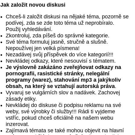
Jak založit novou diskusi
Chceš-li založit diskusi na nějaké téma, pozorně se
podívej, zda se zde toto téma už neprobíralo.
Použij vyhledávání.
Zkontroluj, zda píšeš do správné kategorie.
Své téma formuluj jasně, stručně a slušně.
Nepoužívej jen velká písmena!
Nezadávej svůj příspěvek do více kategorií!!!
Nevkládej odkazy, které nesouvisí s tématem.
Je výslovně zakázáno zveřejňovat odkazy na
pornografii, rasistické stránky, nelegální
programy (warez), stahování mp3 a jakýkoliv
obsah, na který se vztahují autorská práva
.
Vyvaruj se vulgárních slov a nadávek. Zachovej
zásady etiky.
Nevkládej do diskuse či podpisu reklamu na své
weby, své výrobky či služby!!! Rádi ti vyjdeme
vstříc, pokud chceš oficiálně na našem webu
inzerovat.
Zajímavá témata se také mohou objevit na hlavní