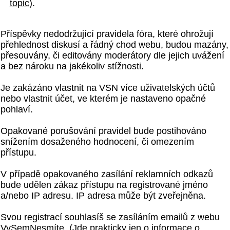
topic
).
Příspěvky nedodržující pravidela fóra, které ohrožují
přehlednost diskusí a řádný chod webu, budou mazány,
přesouvány, či editovány moderátory dle jejich uvážení
a bez nároku na jakékoliv stížnosti.
Je zakázáno vlastnit na VSN více uživatelských účtů
nebo vlastnit účet, ve kterém je nastaveno opačné
pohlaví.
Opakované porušování pravidel bude postihováno
snížením dosaženého hodnocení, či omezením
přístupu.
V případě opakovaného zasílání reklamních odkazů
bude udělen zákaz přístupu na registrované jméno
a/nebo IP adresu. IP adresa může být zveřejněna.
Svou registrací souhlasíš se zasíláním emailů z webu
VySemNesmíte. (Jde prakticky jen o informace o