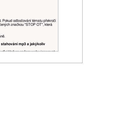
at. Pokud odbočování tématu překročí
ačených značkou "STOP OT", která
šně.
 stahování mp3 a jakýkoliv
š oficiálně na našem webu inzerovat.
obrázky, videa a podobné datově, či
ní spojení, je to povoleno. Citace
řehlednosti (viz
tento topic
).
 editovány moderátory dle jejich
P adresa může být zveřejněna.
ojí uživatelské hodnosti apod.