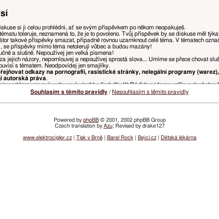
sí
iskuse si ji celou prohlédni, ať se svým příspěvkem po někom neopakuješ.
tématu toleruje, neznamená to, že je to povoleno. Tvůj příspěvek by se diskuse měl týk
tor takové příspěvky smazat, případně rovnou uzamknout celé téma. V tématech ozn
i, se příspěvky mimo téma netolerují vůbec a budou mazány!
ručně a slušně. Nepoužívej jen velká písmena!
za jejich názory, nepomlouvej a nepoužívej sprostá slova... Umíme se přece chovat slu
ouvisí s tématem. Neodpovídej jen smajlíky.
ejňovat odkazy na pornografii, rasistické stránky, nelegální programy (warez),
jí autorská práva
.
isu reklamu na své weby, své výrobky či služby!!! Rádi ti vyjdeme vstříc, pokud chce
, ponech jen tu část původního příspěvku, na kterou reaguješ, odstraň zbytečné citace, 
Souhlasím s těmito pravidly
/
Nesouhlasím s těmito pravidly
u přímo nad tvým příspěvkem. Pokud z předchozího příspěvku chceš vypíchnout např. slov
ny, ale je doporučeno spíše používat něco jako
„přezdívka: text tvého příspěvku“
kvůli p
Powered by
phpBB
© 2001, 2002 phpBB Group
Czech translation by
Azu
; Revised by drake127
a, které ohrožují přehlednost diskusí a řádný chod webu, budou mazány, přesouvány, či
žnosti.
www.elektrocigler.cz
|
Tisk v Brně
|
Barel Rock
|
Bejci.cz
|
Dětská lékárna
vatelských účtů nebo vlastnit účet, ve kterém je nastaveno opačné pohlaví.
 postihováno snížením dosaženého hodnocení, či omezením přístupu.
lamních odkazů bude udělen zákaz přístupu na registrované jméno a/nebo IP adresu. I
ím emailů z webu VySemNesmíte. (Jde prakticky jen o informace o zvýšení či snížení tv
žádné denní, týdenní, nebo měsíční infomaily neposíláme.)
idel. Vždy aktuální pravidla najdeš v sekci
Pravidla fóra
.