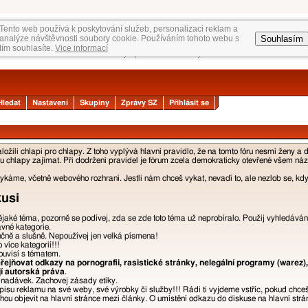
Tento web používá k poskytování služeb, personalizaci reklam a
Souhlasím
analýze návštěvnosti soubory cookie. Používáním tohoto webu s
tím souhlasíte.
Vice informací
Hledat
Nastavení
Skupiny
Zprávy SZ
Přihlásit se
žili chlapi pro chlapy. Z toho vyplývá hlavní pravidlo, že na tomto fóru nesmí ženy a 
 chlapy zajímat. Při dodržení pravidel je fórum zcela demokraticky otevřené všem názor
áme, včetně webového rozhraní. Jestli nám chceš vykat, nevadí to, ale nezlob se, kdyb
kusi
nějaké téma, pozorně se podívej, zda se zde toto téma už neprobíralo. Použij vyhledáván
ávné kategorie.
učně a slušně. Nepoužívej jen velká písmena!
více kategorií!!!
ouvisí s tématem.
ejňovat odkazy na pornografii, rasistické stránky, nelegální programy (warez),
jí autorská práva
.
a nadávek. Zachovej zásady etiky.
isu reklamu na své weby, své výrobky či služby!!! Rádi ti vyjdeme vstříc, pokud chce
u objevit na hlavní stránce mezi články. O umístění odkazu do diskuse na hlavní strán