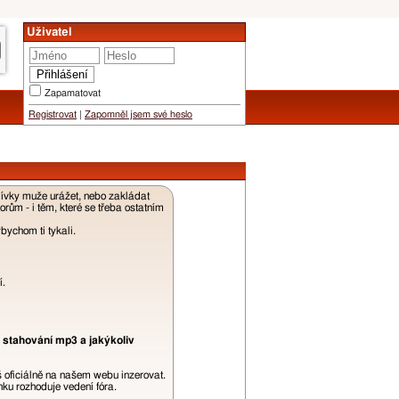
Uživatel
Zapamatovat
Registrovat
|
Zapomněl jsem své heslo
dívky muže urážet, nebo zakládat
ům - i těm, které se třeba ostatním
ychom ti tykali.
í.
 stahování mp3 a jakýkoliv
š oficiálně na našem webu inzerovat.
ku rozhoduje vedení fóra.