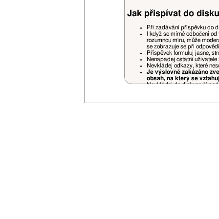
Jak přispívat do disku
Při zadávání příspěvku do d
I když se mírné odbočení od 
rozumnou míru, může moderá
se zobrazuje se při odpověd
Příspěvek formuluj jasně, st
Nenapadej ostatní uživatele 
Nevkládej odkazy, které nes
Je výslovně zakázáno zveř
obsah, na který se vztahu
Nevkládej do diskuse či podp
Pokud někoho cituješ (quote)
prostorově náročné části.
Necituj příspěvky, které jso
jiných příspěvků jsou povole
Příspěvky nedodržující pravidela fór
uvážení a bez nároku na jakékoliv stí
Je zakázáno vlastnit na VSN více uži
Opakované porušování pravidel bude
V případě opakovaného zasílání rek
Svou registrací souhlasíš se zasílán
Nemusíš se bát zbytečného spamu - 
Vyhrazujeme si právo na změnu prav