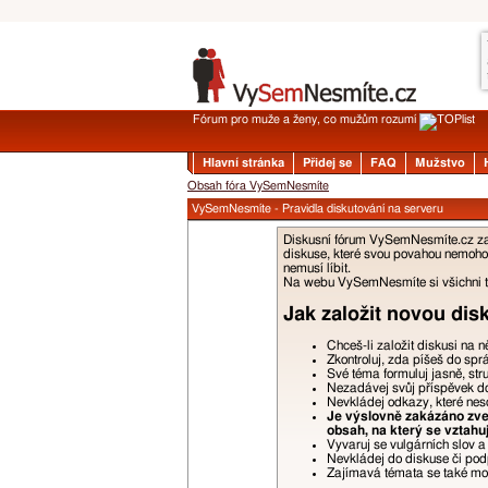
Fórum pro muže a ženy, co mužům rozumí
Hlavní stránka
Přidej se
FAQ
Mužstvo
Obsah fóra VySemNesmíte
VySemNesmíte - Pravidla diskutování na serveru
Diskusní fórum VySemNesmíte.cz zalo
diskuse, které svou povahou nemohou
nemusí líbit.
Na webu VySemNesmíte si všichni tyk
Jak založit novou dis
Chceš-li založit diskusi na 
Zkontroluj, zda píšeš do spr
Své téma formuluj jasně, str
Nezadávej svůj příspěvek do 
Nevkládej odkazy, které nes
Je výslovně zakázáno zveř
obsah, na který se vztahu
Vyvaruj se vulgárních slov 
Nevkládej do diskuse či podp
Zajímavá témata se také moho