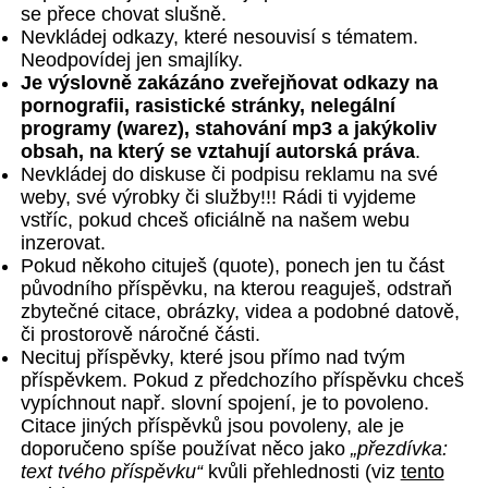
se přece chovat slušně.
Nevkládej odkazy, které nesouvisí s tématem.
Neodpovídej jen smajlíky.
Je výslovně zakázáno zveřejňovat odkazy na
pornografii, rasistické stránky, nelegální
programy (warez), stahování mp3 a jakýkoliv
obsah, na který se vztahují autorská práva
.
Nevkládej do diskuse či podpisu reklamu na své
weby, své výrobky či služby!!! Rádi ti vyjdeme
vstříc, pokud chceš oficiálně na našem webu
inzerovat.
Pokud někoho cituješ (quote), ponech jen tu část
původního příspěvku, na kterou reaguješ, odstraň
zbytečné citace, obrázky, videa a podobné datově,
či prostorově náročné části.
Necituj příspěvky, které jsou přímo nad tvým
příspěvkem. Pokud z předchozího příspěvku chceš
vypíchnout např. slovní spojení, je to povoleno.
Citace jiných příspěvků jsou povoleny, ale je
doporučeno spíše používat něco jako
„přezdívka:
text tvého příspěvku“
kvůli přehlednosti (viz
tento