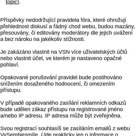
topic
).
Příspěvky nedodržující pravidela fóra, které ohrožují
přehlednost diskusí a řádný chod webu, budou mazány,
přesouvány, či editovány moderátory dle jejich uvážení
a bez nároku na jakékoliv stížnosti.
Je zakázáno vlastnit na VSN více uživatelských účtů
nebo vlastnit účet, ve kterém je nastaveno opačné
pohlaví.
Opakované porušování pravidel bude postihováno
snížením dosaženého hodnocení, či omezením
přístupu.
V případě opakovaného zasílání reklamních odkazů
bude udělen zákaz přístupu na registrované jméno
a/nebo IP adresu. IP adresa může být zveřejněna.
Svou registrací souhlasíš se zasíláním emailů z webu
VySemNesmíte. (Jde prakticky jen o informace o