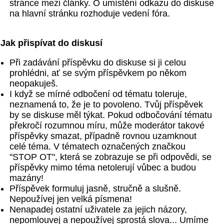
stránce mezi články. O umístění odkazu do diskuse
na hlavní stránku rozhoduje vedení fóra.
Jak přispívat do diskusí
Při zadávání příspěvku do diskuse si ji celou
prohlédni, ať se svým příspěvkem po někom
neopakuješ.
I když se mírné odbočení od tématu toleruje,
neznamená to, že je to povoleno. Tvůj příspěvek
by se diskuse měl týkat. Pokud odbočování tématu
překročí rozumnou míru, může moderátor takové
příspěvky smazat, případně rovnou uzamknout
celé téma. V tématech označených značkou
"STOP OT", která se zobrazuje se při odpovědi, se
příspěvky mimo téma netolerují vůbec a budou
mazány!
Příspěvek formuluj jasně, stručně a slušně.
Nepoužívej jen velká písmena!
Nenapadej ostatní uživatele za jejich názory,
nepomlouvej a nepoužívej sprostá slova... Umíme