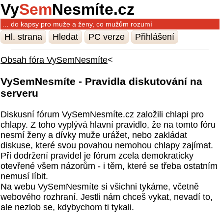
Vy
Sem
Nesmíte.cz
… do kapsy pro muže a ženy, co mužům rozumí
Hl. strana
Hledat
PC verze
Přihlášení
Obsah fóra VySemNesmíte
<
VySemNesmíte - Pravidla diskutování na
serveru
Diskusní fórum VySemNesmíte.cz založili chlapi pro
chlapy. Z toho vyplývá hlavní pravidlo, že na tomto fóru
nesmí ženy a dívky muže urážet, nebo zakládat
diskuse, které svou povahou nemohou chlapy zajímat.
Při dodržení pravidel je fórum zcela demokraticky
otevřené všem názorům - i těm, které se třeba ostatním
nemusí líbit.
Na webu VySemNesmíte si všichni tykáme, včetně
webového rozhraní. Jestli nám chceš vykat, nevadí to,
ale nezlob se, kdybychom ti tykali.