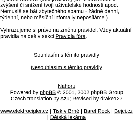
zvýšení či snížení tvojí uživatelské hodnosti apod.
Nemusíš se bát zbytečného spamu - žádné denní,
týdenní, nebo měsíční infomaily neposíláme.)
Vyhrazujeme si právo na změnu pravidel. Vždy aktuální
pravidla najdeš v sekci
Pravidla fóra
.
Souhlasím s těmito pravidly
Nesouhlasím s těmito pravidly
Nahoru
Powered by
phpBB
© 2001, 2002 phpBB Group
Czech translation by
Azu
; Revised by drake127
www.elektrocigler.cz
|
Tisk v Brně
|
Barel Rock
|
Bejci.cz
|
Dětská lékárna