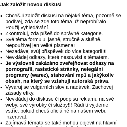
Jak založit novou diskusi
Chceš-li založit diskusi na nějaké téma, pozorně se
podívej, zda se zde toto téma už neprobíralo.
Použij vyhledávání.
Zkontroluj, zda píšeš do správné kategorie.
Své téma formuluj jasně, stručně a slušně.
Nepoužívej jen velká písmena!
Nezadávej svůj příspěvek do více kategorií!!!
Nevkládej odkazy, které nesouvisí s tématem.
Je výslovně zakázáno zveřejňovat odkazy na
pornografii, rasistické stránky, nelegální
programy (warez), stahování mp3 a jakýkoliv
obsah, na který se vztahují autorská práva
.
Vyvaruj se vulgárních slov a nadávek. Zachovej
zásady etiky.
Nevkládej do diskuse či podpisu reklamu na své
weby, své výrobky či služby!!! Rádi ti vyjdeme
vstříc, pokud chceš oficiálně na našem webu
inzerovat.
Zajímavá témata se také mohou objevit na hlavní