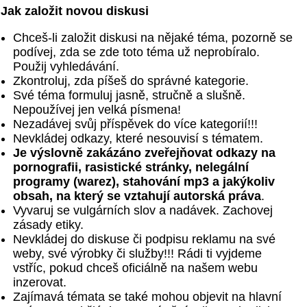
Jak založit novou diskusi
Chceš-li založit diskusi na nějaké téma, pozorně se
podívej, zda se zde toto téma už neprobíralo.
Použij vyhledávání.
Zkontroluj, zda píšeš do správné kategorie.
Své téma formuluj jasně, stručně a slušně.
Nepoužívej jen velká písmena!
Nezadávej svůj příspěvek do více kategorií!!!
Nevkládej odkazy, které nesouvisí s tématem.
Je výslovně zakázáno zveřejňovat odkazy na
pornografii, rasistické stránky, nelegální
programy (warez), stahování mp3 a jakýkoliv
obsah, na který se vztahují autorská práva
.
Vyvaruj se vulgárních slov a nadávek. Zachovej
zásady etiky.
Nevkládej do diskuse či podpisu reklamu na své
weby, své výrobky či služby!!! Rádi ti vyjdeme
vstříc, pokud chceš oficiálně na našem webu
inzerovat.
Zajímavá témata se také mohou objevit na hlavní