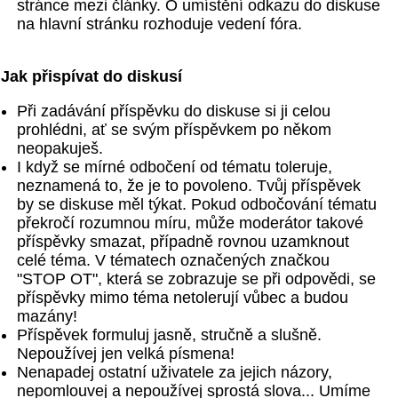
stránce mezi články. O umístění odkazu do diskuse
na hlavní stránku rozhoduje vedení fóra.
Jak přispívat do diskusí
Při zadávání příspěvku do diskuse si ji celou
prohlédni, ať se svým příspěvkem po někom
neopakuješ.
I když se mírné odbočení od tématu toleruje,
neznamená to, že je to povoleno. Tvůj příspěvek
by se diskuse měl týkat. Pokud odbočování tématu
překročí rozumnou míru, může moderátor takové
příspěvky smazat, případně rovnou uzamknout
celé téma. V tématech označených značkou
"STOP OT", která se zobrazuje se při odpovědi, se
příspěvky mimo téma netolerují vůbec a budou
mazány!
Příspěvek formuluj jasně, stručně a slušně.
Nepoužívej jen velká písmena!
Nenapadej ostatní uživatele za jejich názory,
nepomlouvej a nepoužívej sprostá slova... Umíme