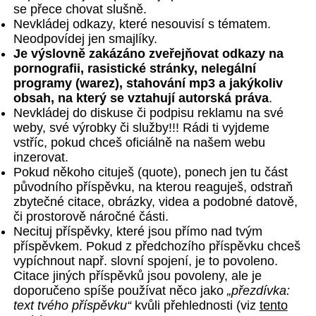
se přece chovat slušně.
Nevkládej odkazy, které nesouvisí s tématem.
Neodpovídej jen smajlíky.
Je výslovně zakázáno zveřejňovat odkazy na
pornografii, rasistické stránky, nelegální
programy (warez), stahování mp3 a jakýkoliv
obsah, na který se vztahují autorská práva
.
Nevkládej do diskuse či podpisu reklamu na své
weby, své výrobky či služby!!! Rádi ti vyjdeme
vstříc, pokud chceš oficiálně na našem webu
inzerovat.
Pokud někoho cituješ (quote), ponech jen tu část
původního příspěvku, na kterou reaguješ, odstraň
zbytečné citace, obrázky, videa a podobné datově,
či prostorově náročné části.
Necituj příspěvky, které jsou přímo nad tvým
příspěvkem. Pokud z předchozího příspěvku chceš
vypíchnout např. slovní spojení, je to povoleno.
Citace jiných příspěvků jsou povoleny, ale je
doporučeno spíše používat něco jako
„přezdívka:
text tvého příspěvku“
kvůli přehlednosti (viz
tento