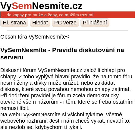
Vy
Sem
Nesmíte.cz
… do kapsy pro muže a ženy, co mužům rozumí
Hl. strana
Hledat
PC verze
Přihlášení
Obsah fóra VySemNesmíte
<
VySemNesmíte - Pravidla diskutování na
serveru
Diskusní fórum VySemNesmíte.cz založili chlapi pro
chlapy. Z toho vyplývá hlavní pravidlo, že na tomto fóru
nesmí ženy a dívky muže urážet, nebo zakládat
diskuse, které svou povahou nemohou chlapy zajímat.
Při dodržení pravidel je fórum zcela demokraticky
otevřené všem názorům - i těm, které se třeba ostatním
nemusí líbit.
Na webu VySemNesmíte si všichni tykáme, včetně
webového rozhraní. Jestli nám chceš vykat, nevadí to,
ale nezlob se, kdybychom ti tykali.