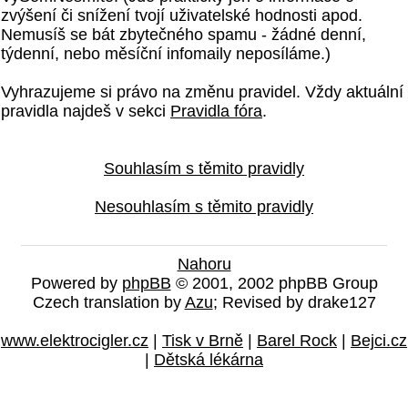
zvýšení či snížení tvojí uživatelské hodnosti apod.
Nemusíš se bát zbytečného spamu - žádné denní,
týdenní, nebo měsíční infomaily neposíláme.)
Vyhrazujeme si právo na změnu pravidel. Vždy aktuální
pravidla najdeš v sekci
Pravidla fóra
.
Souhlasím s těmito pravidly
Nesouhlasím s těmito pravidly
Nahoru
Powered by
phpBB
© 2001, 2002 phpBB Group
Czech translation by
Azu
; Revised by drake127
www.elektrocigler.cz
|
Tisk v Brně
|
Barel Rock
|
Bejci.cz
|
Dětská lékárna