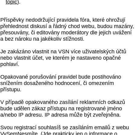
topic
).
Příspěvky nedodržující pravidela fóra, které ohrožují
přehlednost diskusí a řádný chod webu, budou mazány,
přesouvány, či editovány moderátory dle jejich uvážení
a bez nároku na jakékoliv stížnosti.
Je zakázáno vlastnit na VSN více uživatelských účtů
nebo vlastnit účet, ve kterém je nastaveno opačné
pohlaví.
Opakované porušování pravidel bude postihováno
snížením dosaženého hodnocení, či omezením
přístupu.
V případě opakovaného zasílání reklamních odkazů
bude udělen zákaz přístupu na registrované jméno
a/nebo IP adresu. IP adresa může být zveřejněna.
Svou registrací souhlasíš se zasíláním emailů z webu
VySemNesmíte. (Jde prakticky jen o informace o