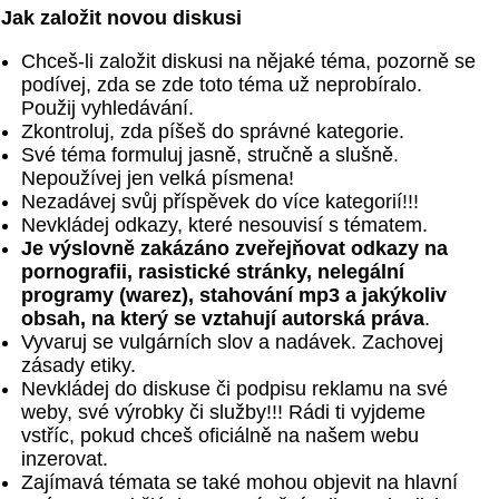
Jak založit novou diskusi
Chceš-li založit diskusi na nějaké téma, pozorně se
podívej, zda se zde toto téma už neprobíralo.
Použij vyhledávání.
Zkontroluj, zda píšeš do správné kategorie.
Své téma formuluj jasně, stručně a slušně.
Nepoužívej jen velká písmena!
Nezadávej svůj příspěvek do více kategorií!!!
Nevkládej odkazy, které nesouvisí s tématem.
Je výslovně zakázáno zveřejňovat odkazy na
pornografii, rasistické stránky, nelegální
programy (warez), stahování mp3 a jakýkoliv
obsah, na který se vztahují autorská práva
.
Vyvaruj se vulgárních slov a nadávek. Zachovej
zásady etiky.
Nevkládej do diskuse či podpisu reklamu na své
weby, své výrobky či služby!!! Rádi ti vyjdeme
vstříc, pokud chceš oficiálně na našem webu
inzerovat.
Zajímavá témata se také mohou objevit na hlavní