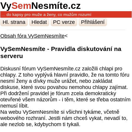
Vy
Sem
Nesmíte.cz
… do kapsy pro muže a ženy, co mužům rozumí
Hl. strana
Hledat
PC verze
Přihlášení
Obsah fóra VySemNesmíte
<
VySemNesmíte - Pravidla diskutování na
serveru
Diskusní fórum VySemNesmíte.cz založili chlapi pro
chlapy. Z toho vyplývá hlavní pravidlo, že na tomto fóru
nesmí ženy a dívky muže urážet, nebo zakládat
diskuse, které svou povahou nemohou chlapy zajímat.
Při dodržení pravidel je fórum zcela demokraticky
otevřené všem názorům - i těm, které se třeba ostatním
nemusí líbit.
Na webu VySemNesmíte si všichni tykáme, včetně
webového rozhraní. Jestli nám chceš vykat, nevadí to,
ale nezlob se, kdybychom ti tykali.