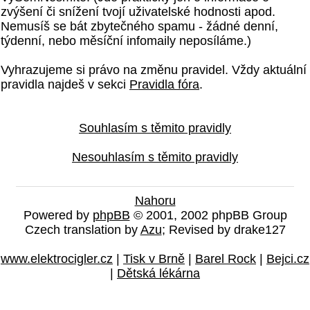
zvýšení či snížení tvojí uživatelské hodnosti apod.
Nemusíš se bát zbytečného spamu - žádné denní,
týdenní, nebo měsíční infomaily neposíláme.)
Vyhrazujeme si právo na změnu pravidel. Vždy aktuální
pravidla najdeš v sekci
Pravidla fóra
.
Souhlasím s těmito pravidly
Nesouhlasím s těmito pravidly
Nahoru
Powered by
phpBB
© 2001, 2002 phpBB Group
Czech translation by
Azu
; Revised by drake127
www.elektrocigler.cz
|
Tisk v Brně
|
Barel Rock
|
Bejci.cz
|
Dětská lékárna