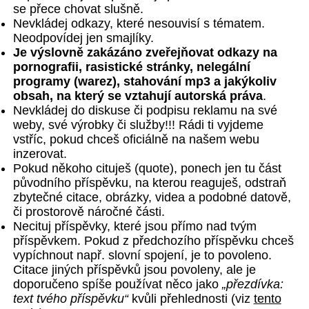
se přece chovat slušně.
Nevkládej odkazy, které nesouvisí s tématem.
Neodpovídej jen smajlíky.
Je výslovně zakázáno zveřejňovat odkazy na
pornografii, rasistické stránky, nelegální
programy (warez), stahování mp3 a jakýkoliv
obsah, na který se vztahují autorská práva
.
Nevkládej do diskuse či podpisu reklamu na své
weby, své výrobky či služby!!! Rádi ti vyjdeme
vstříc, pokud chceš oficiálně na našem webu
inzerovat.
Pokud někoho cituješ (quote), ponech jen tu část
původního příspěvku, na kterou reaguješ, odstraň
zbytečné citace, obrázky, videa a podobné datově,
či prostorově náročné části.
Necituj příspěvky, které jsou přímo nad tvým
příspěvkem. Pokud z předchozího příspěvku chceš
vypíchnout např. slovní spojení, je to povoleno.
Citace jiných příspěvků jsou povoleny, ale je
doporučeno spíše používat něco jako
„přezdívka:
text tvého příspěvku“
kvůli přehlednosti (viz
tento