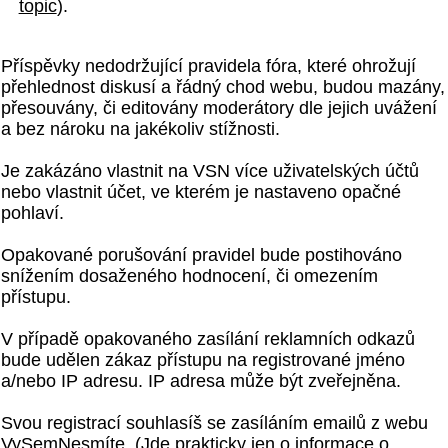
topic
).
Příspěvky nedodržující pravidela fóra, které ohrožují
přehlednost diskusí a řádný chod webu, budou mazány,
přesouvány, či editovány moderátory dle jejich uvážení
a bez nároku na jakékoliv stížnosti.
Je zakázáno vlastnit na VSN více uživatelských účtů
nebo vlastnit účet, ve kterém je nastaveno opačné
pohlaví.
Opakované porušování pravidel bude postihováno
snížením dosaženého hodnocení, či omezením
přístupu.
V případě opakovaného zasílání reklamních odkazů
bude udělen zákaz přístupu na registrované jméno
a/nebo IP adresu. IP adresa může být zveřejněna.
Svou registrací souhlasíš se zasíláním emailů z webu
VySemNesmíte. (Jde prakticky jen o informace o