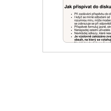
Jak přispívat do disku
Při zadávání příspěvku do d
I když se mírné odbočení od 
rozumnou míru, může moderá
se zobrazuje se při odpověd
Příspěvek formuluj jasně, st
Nenapadej ostatní uživatele 
Nevkládej odkazy, které nes
Je výslovně zakázáno zveř
obsah, na který se vztahu
Nevkládej do diskuse či podp
Pokud někoho cituješ (quote)
prostorově náročné části.
Necituj příspěvky, které jso
jiných příspěvků jsou povole
Příspěvky nedodržující pravidela fór
uvážení a bez nároku na jakékoliv stí
Je zakázáno vlastnit na VSN více uži
Opakované porušování pravidel bude
V případě opakovaného zasílání rek
Svou registrací souhlasíš se zasílán
Nemusíš se bát zbytečného spamu - 
Vyhrazujeme si právo na změnu prav