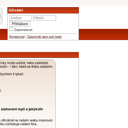
Uživatel
Zapamatovat
Registrovat
|
Zapomněl jsem své heslo
dívky muže urážet, nebo zakládat
ům - i těm, které se třeba ostatním
ychom ti tykali.
í.
 stahování mp3 a jakýkoliv
š oficiálně na našem webu inzerovat.
ku rozhoduje vedení fóra.