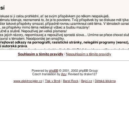
sí
iskuse si ji celou prohlédni, ať se svým příspěvkem po někom neopakuješ.
tématu toleruje, neznamená to, že je to povoleno. Tvůj příspěvek by se diskuse měl týk
tor takové příspěvky smazat, případně rovnou uzamknout celé téma. V tématech ozn
i, se příspěvky mimo téma netolerují vůbec a budou mazány!
ručně a slušně. Nepoužívej jen velká písmena!
za jejich názory, nepomlouvej a nepoužívej sprostá slova... Umíme se přece chovat slu
ouvisí s tématem. Neodpovídej jen smajlíky.
ejňovat odkazy na pornografii, rasistické stránky, nelegální programy (warez),
jí autorská práva
.
isu reklamu na své weby, své výrobky či služby!!! Rádi ti vyjdeme vstříc, pokud chce
, ponech jen tu část původního příspěvku, na kterou reaguješ, odstraň zbytečné citace, 
Souhlasím s těmito pravidly
/
Nesouhlasím s těmito pravidly
u přímo nad tvým příspěvkem. Pokud z předchozího příspěvku chceš vypíchnout např. slov
ny, ale je doporučeno spíše používat něco jako
„přezdívka: text tvého příspěvku“
kvůli p
Powered by
phpBB
© 2001, 2002 phpBB Group
Czech translation by
Azu
; Revised by drake127
a, které ohrožují přehlednost diskusí a řádný chod webu, budou mazány, přesouvány, či
žnosti.
www.elektrocigler.cz
|
Tisk v Brně
|
Barel Rock
|
Bejci.cz
|
Dětská lékárna
vatelských účtů nebo vlastnit účet, ve kterém je nastaveno opačné pohlaví.
 postihováno snížením dosaženého hodnocení, či omezením přístupu.
lamních odkazů bude udělen zákaz přístupu na registrované jméno a/nebo IP adresu. I
ím emailů z webu VySemNesmíte. (Jde prakticky jen o informace o zvýšení či snížení tv
žádné denní, týdenní, nebo měsíční infomaily neposíláme.)
idel. Vždy aktuální pravidla najdeš v sekci
Pravidla fóra
.