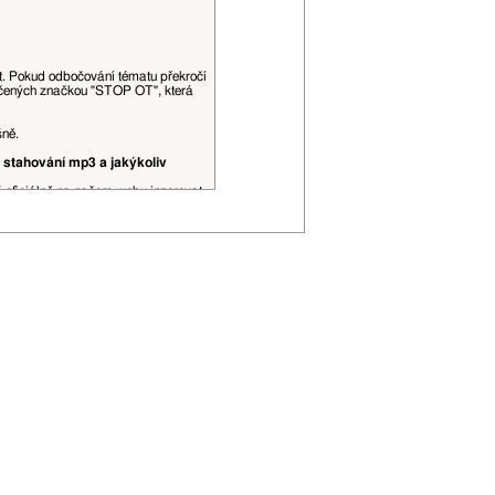
at. Pokud odbočování tématu překročí
ačených značkou "STOP OT", která
šně.
 stahování mp3 a jakýkoliv
š oficiálně na našem webu inzerovat.
obrázky, videa a podobné datově, či
ní spojení, je to povoleno. Citace
řehlednosti (viz
tento topic
).
 editovány moderátory dle jejich
P adresa může být zveřejněna.
ojí uživatelské hodnosti apod.