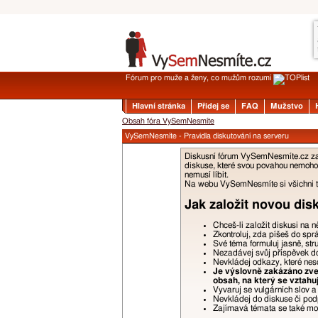
Fórum pro muže a ženy, co mužům rozumí
Hlavní stránka
Přidej se
FAQ
Mužstvo
Obsah fóra VySemNesmíte
VySemNesmíte - Pravidla diskutování na serveru
Diskusní fórum VySemNesmíte.cz zalo
diskuse, které svou povahou nemohou
nemusí líbit.
Na webu VySemNesmíte si všichni tyk
Jak založit novou dis
Chceš-li založit diskusi na 
Zkontroluj, zda píšeš do spr
Své téma formuluj jasně, str
Nezadávej svůj příspěvek do 
Nevkládej odkazy, které nes
Je výslovně zakázáno zveř
obsah, na který se vztahu
Vyvaruj se vulgárních slov 
Nevkládej do diskuse či podp
Zajímavá témata se také moho