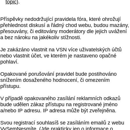
topic
).
Příspěvky nedodržující pravidela fóra, které ohrožují
přehlednost diskusí a řádný chod webu, budou mazány,
přesouvány, či editovány moderátory dle jejich uvážení
a bez nároku na jakékoliv stížnosti.
Je zakázáno vlastnit na VSN více uživatelských účtů
nebo vlastnit účet, ve kterém je nastaveno opačné
pohlaví.
Opakované porušování pravidel bude postihováno
snížením dosaženého hodnocení, či omezením
přístupu.
V případě opakovaného zasílání reklamních odkazů
bude udělen zákaz přístupu na registrované jméno
a/nebo IP adresu. IP adresa může být zveřejněna.
Svou registrací souhlasíš se zasíláním emailů z webu
VySemNesmíte. (Jde prakticky jen o informace o