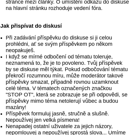
stránce mezi články. O umístění odkazu do diskuse
na hlavní stránku rozhoduje vedení fóra.
Jak přispívat do diskusí
Při zadávání příspěvku do diskuse si ji celou
prohlédni, ať se svým příspěvkem po někom
neopakuješ.
I když se mírné odbočení od tématu toleruje,
neznamená to, že je to povoleno. Tvůj příspěvek
by se diskuse měl týkat. Pokud odbočování tématu
překročí rozumnou míru, může moderátor takové
příspěvky smazat, případně rovnou uzamknout
celé téma. V tématech označených značkou
"STOP OT", která se zobrazuje se při odpovědi, se
příspěvky mimo téma netolerují vůbec a budou
mazány!
Příspěvek formuluj jasně, stručně a slušně.
Nepoužívej jen velká písmena!
Nenapadej ostatní uživatele za jejich názory,
nepomlouvej a nepoužívej sprostá slova... Umíme