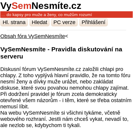
Vy
Sem
Nesmíte.cz
… do kapsy pro muže a ženy, co mužům rozumí
Hl. strana
Hledat
PC verze
Přihlášení
Obsah fóra VySemNesmíte
<
VySemNesmíte - Pravidla diskutování na
serveru
Diskusní fórum VySemNesmíte.cz založili chlapi pro
chlapy. Z toho vyplývá hlavní pravidlo, že na tomto fóru
nesmí ženy a dívky muže urážet, nebo zakládat
diskuse, které svou povahou nemohou chlapy zajímat.
Při dodržení pravidel je fórum zcela demokraticky
otevřené všem názorům - i těm, které se třeba ostatním
nemusí líbit.
Na webu VySemNesmíte si všichni tykáme, včetně
webového rozhraní. Jestli nám chceš vykat, nevadí to,
ale nezlob se, kdybychom ti tykali.