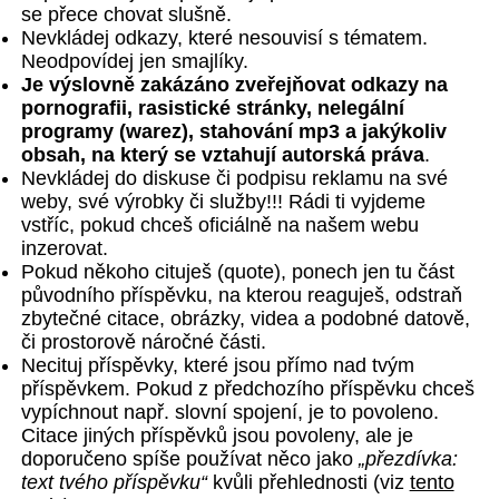
se přece chovat slušně.
Nevkládej odkazy, které nesouvisí s tématem.
Neodpovídej jen smajlíky.
Je výslovně zakázáno zveřejňovat odkazy na
pornografii, rasistické stránky, nelegální
programy (warez), stahování mp3 a jakýkoliv
obsah, na který se vztahují autorská práva
.
Nevkládej do diskuse či podpisu reklamu na své
weby, své výrobky či služby!!! Rádi ti vyjdeme
vstříc, pokud chceš oficiálně na našem webu
inzerovat.
Pokud někoho cituješ (quote), ponech jen tu část
původního příspěvku, na kterou reaguješ, odstraň
zbytečné citace, obrázky, videa a podobné datově,
či prostorově náročné části.
Necituj příspěvky, které jsou přímo nad tvým
příspěvkem. Pokud z předchozího příspěvku chceš
vypíchnout např. slovní spojení, je to povoleno.
Citace jiných příspěvků jsou povoleny, ale je
doporučeno spíše používat něco jako
„přezdívka:
text tvého příspěvku“
kvůli přehlednosti (viz
tento