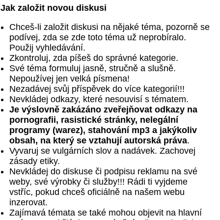
Jak založit novou diskusi
Chceš-li založit diskusi na nějaké téma, pozorně se
podívej, zda se zde toto téma už neprobíralo.
Použij vyhledávání.
Zkontroluj, zda píšeš do správné kategorie.
Své téma formuluj jasně, stručně a slušně.
Nepoužívej jen velká písmena!
Nezadávej svůj příspěvek do více kategorií!!!
Nevkládej odkazy, které nesouvisí s tématem.
Je výslovně zakázáno zveřejňovat odkazy na
pornografii, rasistické stránky, nelegální
programy (warez), stahování mp3 a jakýkoliv
obsah, na který se vztahují autorská práva
.
Vyvaruj se vulgárních slov a nadávek. Zachovej
zásady etiky.
Nevkládej do diskuse či podpisu reklamu na své
weby, své výrobky či služby!!! Rádi ti vyjdeme
vstříc, pokud chceš oficiálně na našem webu
inzerovat.
Zajímavá témata se také mohou objevit na hlavní