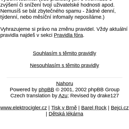
zvýšení či snížení tvojí uživatelské hodnosti apod.
Nemusíš se bát zbytečného spamu - žádné denní,
týdenní, nebo měsíční infomaily neposíláme.)
Vyhrazujeme si právo na změnu pravidel. Vždy aktuální
pravidla najdeš v sekci
Pravidla fóra
.
Souhlasím s těmito pravidly
Nesouhlasím s těmito pravidly
Nahoru
Powered by
phpBB
© 2001, 2002 phpBB Group
Czech translation by
Azu
; Revised by drake127
www.elektrocigler.cz
|
Tisk v Brně
|
Barel Rock
|
Bejci.cz
|
Dětská lékárna