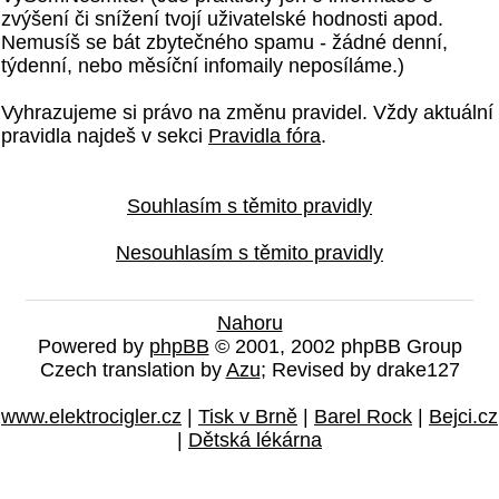
zvýšení či snížení tvojí uživatelské hodnosti apod.
Nemusíš se bát zbytečného spamu - žádné denní,
týdenní, nebo měsíční infomaily neposíláme.)
Vyhrazujeme si právo na změnu pravidel. Vždy aktuální
pravidla najdeš v sekci
Pravidla fóra
.
Souhlasím s těmito pravidly
Nesouhlasím s těmito pravidly
Nahoru
Powered by
phpBB
© 2001, 2002 phpBB Group
Czech translation by
Azu
; Revised by drake127
www.elektrocigler.cz
|
Tisk v Brně
|
Barel Rock
|
Bejci.cz
|
Dětská lékárna