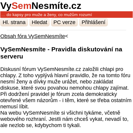
Vy
Sem
Nesmíte.cz
… do kapsy pro muže a ženy, co mužům rozumí
Hl. strana
Hledat
PC verze
Přihlášení
Obsah fóra VySemNesmíte
<
VySemNesmíte - Pravidla diskutování na
serveru
Diskusní fórum VySemNesmíte.cz založili chlapi pro
chlapy. Z toho vyplývá hlavní pravidlo, že na tomto fóru
nesmí ženy a dívky muže urážet, nebo zakládat
diskuse, které svou povahou nemohou chlapy zajímat.
Při dodržení pravidel je fórum zcela demokraticky
otevřené všem názorům - i těm, které se třeba ostatním
nemusí líbit.
Na webu VySemNesmíte si všichni tykáme, včetně
webového rozhraní. Jestli nám chceš vykat, nevadí to,
ale nezlob se, kdybychom ti tykali.