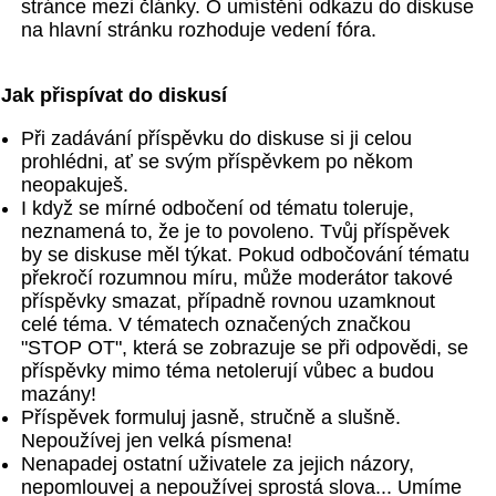
stránce mezi články. O umístění odkazu do diskuse
na hlavní stránku rozhoduje vedení fóra.
Jak přispívat do diskusí
Při zadávání příspěvku do diskuse si ji celou
prohlédni, ať se svým příspěvkem po někom
neopakuješ.
I když se mírné odbočení od tématu toleruje,
neznamená to, že je to povoleno. Tvůj příspěvek
by se diskuse měl týkat. Pokud odbočování tématu
překročí rozumnou míru, může moderátor takové
příspěvky smazat, případně rovnou uzamknout
celé téma. V tématech označených značkou
"STOP OT", která se zobrazuje se při odpovědi, se
příspěvky mimo téma netolerují vůbec a budou
mazány!
Příspěvek formuluj jasně, stručně a slušně.
Nepoužívej jen velká písmena!
Nenapadej ostatní uživatele za jejich názory,
nepomlouvej a nepoužívej sprostá slova... Umíme