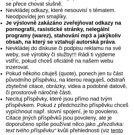
se přece chovat slušně.
Nevkládej odkazy, které nesouvisí s tématem.
Neodpovídej jen smajlíky.
Je výslovně zakázáno zveřejňovat odkazy na
pornografii, rasistické stránky, nelegální
programy (warez), stahování mp3 a jakýkoliv
obsah, na který se vztahují autorská práva
.
Nevkládej do diskuse či podpisu reklamu na své
weby, své výrobky či služby!!! Rádi ti vyjdeme
vstříc, pokud chceš oficiálně na našem webu
inzerovat.
Pokud někoho cituješ (quote), ponech jen tu část
původního příspěvku, na kterou reaguješ, odstraň
zbytečné citace, obrázky, videa a podobné datově,
či prostorově náročné části.
Necituj příspěvky, které jsou přímo nad tvým
příspěvkem. Pokud z předchozího příspěvku chceš
vypíchnout např. slovní spojení, je to povoleno.
Citace jiných příspěvků jsou povoleny, ale je
doporučeno spíše používat něco jako
„přezdívka:
text tvého příspěvku“
kvůli přehlednosti (viz
tento