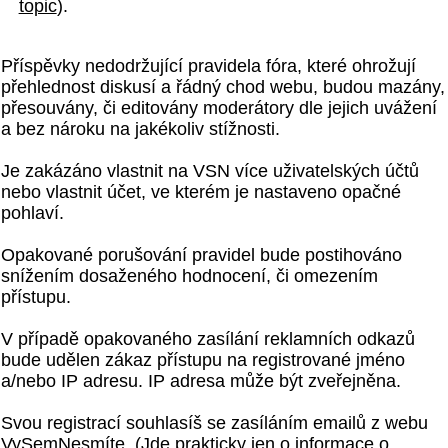
topic
).
Příspěvky nedodržující pravidela fóra, které ohrožují
přehlednost diskusí a řádný chod webu, budou mazány,
přesouvány, či editovány moderátory dle jejich uvážení
a bez nároku na jakékoliv stížnosti.
Je zakázáno vlastnit na VSN více uživatelských účtů
nebo vlastnit účet, ve kterém je nastaveno opačné
pohlaví.
Opakované porušování pravidel bude postihováno
snížením dosaženého hodnocení, či omezením
přístupu.
V případě opakovaného zasílání reklamních odkazů
bude udělen zákaz přístupu na registrované jméno
a/nebo IP adresu. IP adresa může být zveřejněna.
Svou registrací souhlasíš se zasíláním emailů z webu
VySemNesmíte. (Jde prakticky jen o informace o