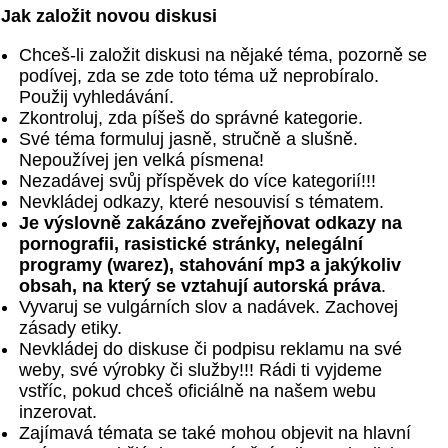
Jak založit novou diskusi
Chceš-li založit diskusi na nějaké téma, pozorně se
podívej, zda se zde toto téma už neprobíralo.
Použij vyhledávání.
Zkontroluj, zda píšeš do správné kategorie.
Své téma formuluj jasně, stručně a slušně.
Nepoužívej jen velká písmena!
Nezadávej svůj příspěvek do více kategorií!!!
Nevkládej odkazy, které nesouvisí s tématem.
Je výslovně zakázáno zveřejňovat odkazy na
pornografii, rasistické stránky, nelegální
programy (warez), stahování mp3 a jakýkoliv
obsah, na který se vztahují autorská práva
.
Vyvaruj se vulgárních slov a nadávek. Zachovej
zásady etiky.
Nevkládej do diskuse či podpisu reklamu na své
weby, své výrobky či služby!!! Rádi ti vyjdeme
vstříc, pokud chceš oficiálně na našem webu
inzerovat.
Zajímavá témata se také mohou objevit na hlavní