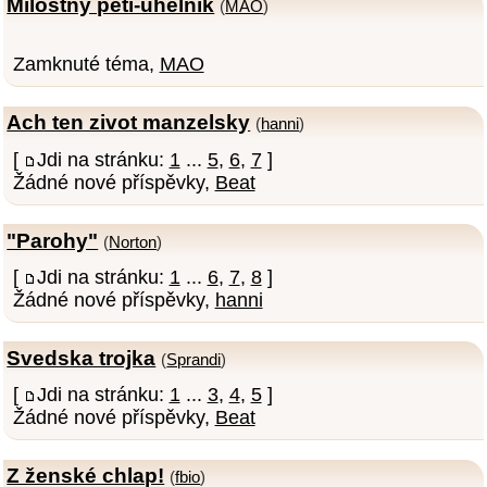
Milostný pěti-úhelník
(
MAO
)
Zamknuté téma,
MAO
Ach ten zivot manzelsky
(
hanni
)
[
Jdi na stránku:
1
...
5
,
6
,
7
]
Žádné nové příspěvky,
Beat
"Parohy"
(
Norton
)
[
Jdi na stránku:
1
...
6
,
7
,
8
]
Žádné nové příspěvky,
hanni
Svedska trojka
(
Sprandi
)
[
Jdi na stránku:
1
...
3
,
4
,
5
]
Žádné nové příspěvky,
Beat
Z ženské chlap!
(
fbio
)