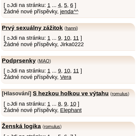
[
Jdi na stránku:
1
...
4
,
5
,
6
]
Žádné nové příspěvky,
jenda^^
Prvý sexuálny zážitok
(
hanni
)
[
Jdi na stránku:
1
...
9
,
10
,
11
]
Žádné nové příspěvky, Jirka0222
Podprsenky
(
MAO
)
[
Jdi na stránku:
1
...
9
,
10
,
11
]
Žádné nové příspěvky,
Vera
S hezkou holkou ve výtahu
[Hlasování]
(
romulus
)
[
Jdi na stránku:
1
...
8
,
9
,
10
]
Žádné nové příspěvky,
Elephant
Ženská logika
(
romulus
)