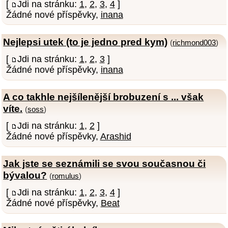
[
Jdi na stránku:
1
,
2
,
3
,
4
]
Žádné nové příspěvky,
inana
Nejlepsi utek (to je jedno pred kym)
(
richmond003
)
[
Jdi na stránku:
1
,
2
,
3
]
Žádné nové příspěvky,
inana
A co takhle nejšílenější brobuzení s ... však
víte.
(
soss
)
[
Jdi na stránku:
1
,
2
]
Žádné nové příspěvky,
Arashid
Jak jste se seznámili se svou současnou či
bývalou?
(
romulus
)
[
Jdi na stránku:
1
,
2
,
3
,
4
]
Žádné nové příspěvky,
Beat