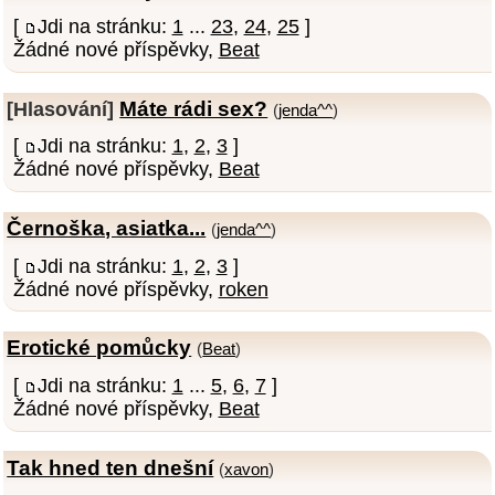
[
Jdi na stránku:
1
...
23
,
24
,
25
]
Žádné nové příspěvky,
Beat
Máte rádi sex?
[Hlasování]
(
jenda^^
)
[
Jdi na stránku:
1
,
2
,
3
]
Žádné nové příspěvky,
Beat
Černoška, asiatka...
(
jenda^^
)
[
Jdi na stránku:
1
,
2
,
3
]
Žádné nové příspěvky,
roken
Erotické pomůcky
(
Beat
)
[
Jdi na stránku:
1
...
5
,
6
,
7
]
Žádné nové příspěvky,
Beat
Tak hned ten dnešní
(
xavon
)