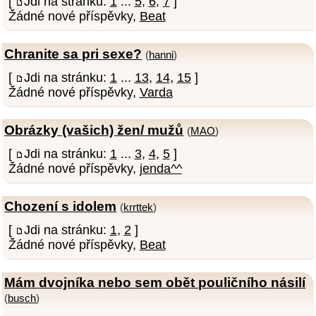
[
Jdi na stránku:
1
...
5
,
6
,
7
]
Žádné nové příspěvky,
Beat
Chranite sa pri sexe?
(
hanni
)
[
Jdi na stránku:
1
...
13
,
14
,
15
]
Žádné nové příspěvky,
Varda
Obrázky (vašich) žen/ mužů
(
MAO
)
[
Jdi na stránku:
1
...
3
,
4
,
5
]
Žádné nové příspěvky,
jenda^^
Chození s idolem
(
krrttek
)
[
Jdi na stránku:
1
,
2
]
Žádné nové příspěvky,
Beat
Mám dvojníka nebo sem obět pouličního násilí
(
busch
)