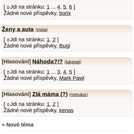
[
Jdi na stránku:
1
...
4
,
5
,
6
]
Žádné nové příspěvky,
borix
Ženy a auta
(
mina
)
[
Jdi na stránku:
1
,
2
]
Žádné nové příspěvky,
Bugi
Náhoda?!?
[Hlasování]
(
lukenet
)
[
Jdi na stránku:
1
...
3
,
4
,
5
]
Žádné nové příspěvky,
Mark Pawl
Zlá máma (?)
[Hlasování]
(
romulus
)
[
Jdi na stránku:
1
,
2
]
Žádné nové příspěvky,
kenas
» Nové téma