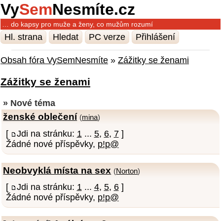
Vy
Sem
Nesmíte.cz
… do kapsy pro muže a ženy, co mužům rozumí
Hl. strana
Hledat
PC verze
Přihlášení
Obsah fóra VySemNesmíte
»
Zážitky se ženami
Zážitky se ženami
» Nové téma
ženské oblečení
(
mina
)
[
Jdi na stránku:
1
...
5
,
6
,
7
]
Žádné nové příspěvky,
p!p@
Neobvyklá místa na sex
(
Norton
)
[
Jdi na stránku:
1
...
4
,
5
,
6
]
Žádné nové příspěvky,
p!p@