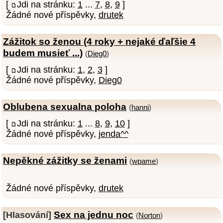
[
Jdi na stránku:
1
...
7
,
8
,
9
]
Žádné nové příspěvky,
drutek
Zážitok so ženou (4 roky + nejaké ďaľšie 4
budem musieť ...)
(
Dieg0
)
[
Jdi na stránku:
1
,
2
,
3
]
Žádné nové příspěvky,
Dieg0
Oblubena sexualna poloha
(
hanni
)
[
Jdi na stránku:
1
...
8
,
9
,
10
]
Žádné nové příspěvky,
jenda^^
Nepěkné zážitky se ženami
(
wpame
)
Žádné nové příspěvky,
drutek
Sex na jednu noc
[Hlasování]
(
Norton
)