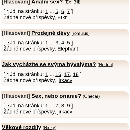
Anální sex?
[Hlasování]
(
Ex_Bill
)
[
Jdi na stránku:
1
...
5
,
6
,
7
]
Žádné nové příspěvky, Etkr
Prodejné děvy
[Hlasování]
(
romulus
)
[
Jdi na stránku:
1
...
3
,
4
,
5
]
Žádné nové příspěvky,
Elephant
Jak vycházíte se svýma bývalýma?
(
Norton
)
[
Jdi na stránku:
1
...
16
,
17
,
18
]
Žádné nové příspěvky,
jirkacv
Sex, nebo onanie?
[Hlasování]
(
Onecar
)
[
Jdi na stránku:
1
...
7
,
8
,
9
]
Žádné nové příspěvky,
jirkacv
Věkové rozdíly
(
Ricky
)