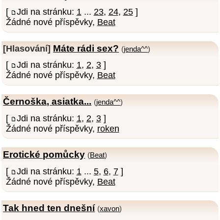
[
Jdi na stránku:
1
...
23
,
24
,
25
]
Žádné nové příspěvky,
Beat
Máte rádi sex?
[Hlasování]
(
jenda^^
)
[
Jdi na stránku:
1
,
2
,
3
]
Žádné nové příspěvky,
Beat
Černoška, asiatka...
(
jenda^^
)
[
Jdi na stránku:
1
,
2
,
3
]
Žádné nové příspěvky,
roken
Erotické pomůcky
(
Beat
)
[
Jdi na stránku:
1
...
5
,
6
,
7
]
Žádné nové příspěvky,
Beat
Tak hned ten dnešní
(
xavon
)