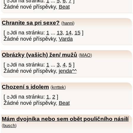
[
Jdi na stránku:
1
...
5
,
6
,
7
]
Žádné nové příspěvky,
Beat
Chranite sa pri sexe?
(
hanni
)
[
Jdi na stránku:
1
...
13
,
14
,
15
]
Žádné nové příspěvky,
Varda
Obrázky (vašich) žen/ mužů
(
MAO
)
[
Jdi na stránku:
1
...
3
,
4
,
5
]
Žádné nové příspěvky,
jenda^^
Chození s idolem
(
krrttek
)
[
Jdi na stránku:
1
,
2
]
Žádné nové příspěvky,
Beat
Mám dvojníka nebo sem obět pouličního násilí
(
busch
)