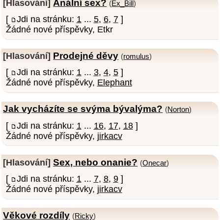
Anální sex?
[Hlasování]
(
Ex_Bill
)
[
Jdi na stránku:
1
...
5
,
6
,
7
]
Žádné nové příspěvky, Etkr
Prodejné děvy
[Hlasování]
(
romulus
)
[
Jdi na stránku:
1
...
3
,
4
,
5
]
Žádné nové příspěvky,
Elephant
Jak vycházíte se svýma bývalýma?
(
Norton
)
[
Jdi na stránku:
1
...
16
,
17
,
18
]
Žádné nové příspěvky,
jirkacv
Sex, nebo onanie?
[Hlasování]
(
Onecar
)
[
Jdi na stránku:
1
...
7
,
8
,
9
]
Žádné nové příspěvky,
jirkacv
Věkové rozdíly
(
Ricky
)