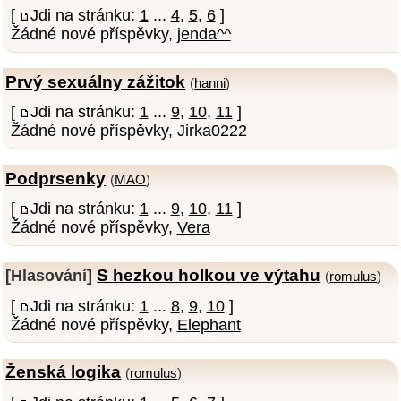
[
Jdi na stránku:
1
...
4
,
5
,
6
]
Žádné nové příspěvky,
jenda^^
Prvý sexuálny zážitok
(
hanni
)
[
Jdi na stránku:
1
...
9
,
10
,
11
]
Žádné nové příspěvky, Jirka0222
Podprsenky
(
MAO
)
[
Jdi na stránku:
1
...
9
,
10
,
11
]
Žádné nové příspěvky,
Vera
S hezkou holkou ve výtahu
[Hlasování]
(
romulus
)
[
Jdi na stránku:
1
...
8
,
9
,
10
]
Žádné nové příspěvky,
Elephant
Ženská logika
(
romulus
)