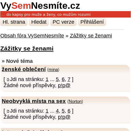
Vy
Sem
Nesmíte.cz
… do kapsy pro muže a ženy, co mužům rozumí
Hl. strana
Hledat
PC verze
Přihlášení
Obsah fóra VySemNesmíte
»
Zážitky se ženami
Zážitky se ženami
» Nové téma
ženské oblečení
(
mina
)
[
Jdi na stránku:
1
...
5
,
6
,
7
]
Žádné nové příspěvky,
p!p@
Neobvyklá místa na sex
(
Norton
)
[
Jdi na stránku:
1
...
4
,
5
,
6
]
Žádné nové příspěvky,
p!p@