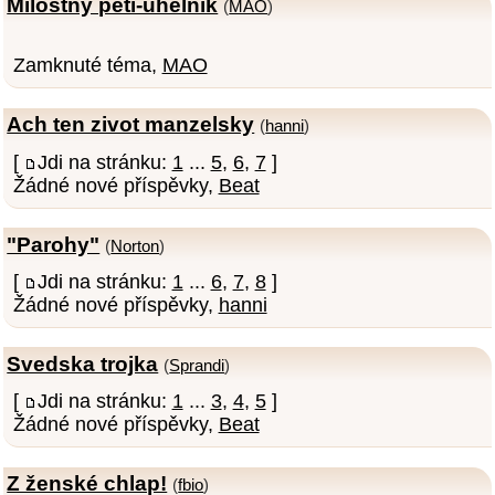
Milostný pěti-úhelník
(
MAO
)
Zamknuté téma,
MAO
Ach ten zivot manzelsky
(
hanni
)
[
Jdi na stránku:
1
...
5
,
6
,
7
]
Žádné nové příspěvky,
Beat
"Parohy"
(
Norton
)
[
Jdi na stránku:
1
...
6
,
7
,
8
]
Žádné nové příspěvky,
hanni
Svedska trojka
(
Sprandi
)
[
Jdi na stránku:
1
...
3
,
4
,
5
]
Žádné nové příspěvky,
Beat
Z ženské chlap!
(
fbio
)