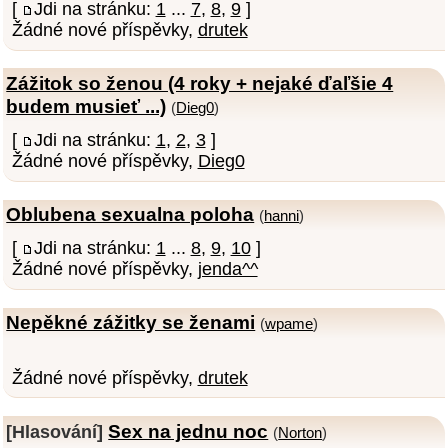
[
Jdi na stránku:
1
...
7
,
8
,
9
]
Žádné nové příspěvky,
drutek
Zážitok so ženou (4 roky + nejaké ďaľšie 4
budem musieť ...)
(
Dieg0
)
[
Jdi na stránku:
1
,
2
,
3
]
Žádné nové příspěvky,
Dieg0
Oblubena sexualna poloha
(
hanni
)
[
Jdi na stránku:
1
...
8
,
9
,
10
]
Žádné nové příspěvky,
jenda^^
Nepěkné zážitky se ženami
(
wpame
)
Žádné nové příspěvky,
drutek
Sex na jednu noc
[Hlasování]
(
Norton
)