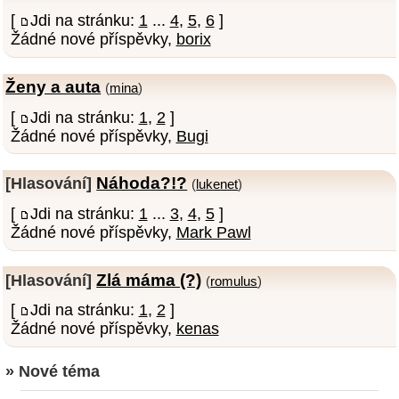
[
Jdi na stránku:
1
...
4
,
5
,
6
]
Žádné nové příspěvky,
borix
Ženy a auta
(
mina
)
[
Jdi na stránku:
1
,
2
]
Žádné nové příspěvky,
Bugi
Náhoda?!?
[Hlasování]
(
lukenet
)
[
Jdi na stránku:
1
...
3
,
4
,
5
]
Žádné nové příspěvky,
Mark Pawl
Zlá máma (?)
[Hlasování]
(
romulus
)
[
Jdi na stránku:
1
,
2
]
Žádné nové příspěvky,
kenas
» Nové téma