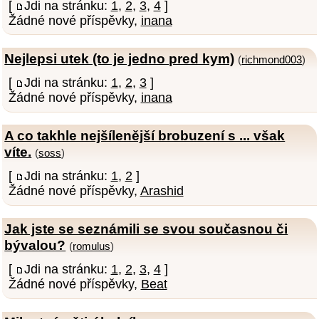
[
Jdi na stránku:
1
,
2
,
3
,
4
]
Žádné nové příspěvky,
inana
Nejlepsi utek (to je jedno pred kym)
(
richmond003
)
[
Jdi na stránku:
1
,
2
,
3
]
Žádné nové příspěvky,
inana
A co takhle nejšílenější brobuzení s ... však
víte.
(
soss
)
[
Jdi na stránku:
1
,
2
]
Žádné nové příspěvky,
Arashid
Jak jste se seznámili se svou současnou či
bývalou?
(
romulus
)
[
Jdi na stránku:
1
,
2
,
3
,
4
]
Žádné nové příspěvky,
Beat