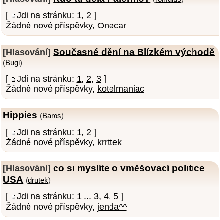
[
Jdi na stránku:
1
,
2
]
Žádné nové příspěvky,
Onecar
Současné dění na Blízkém východě
[Hlasování]
(
Bugi
)
[
Jdi na stránku:
1
,
2
,
3
]
Žádné nové příspěvky,
kotelmaniac
Hippies
(
Baros
)
[
Jdi na stránku:
1
,
2
]
Žádné nové příspěvky,
krrttek
co si myslíte o vměšovací politice
[Hlasování]
USA
(
drutek
)
[
Jdi na stránku:
1
...
3
,
4
,
5
]
Žádné nové příspěvky,
jenda^^