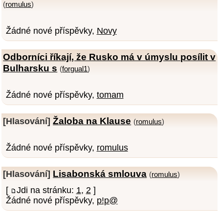
(
romulus
)
Žádné nové příspěvky,
Novy
Odborníci říkají, že Rusko má v úmyslu posílit v
Bulharsku s
(
forgual1
)
Žádné nové příspěvky,
tomam
Žaloba na Klause
[Hlasování]
(
romulus
)
Žádné nové příspěvky,
romulus
Lisabonská smlouva
[Hlasování]
(
romulus
)
[
Jdi na stránku:
1
,
2
]
Žádné nové příspěvky,
p!p@