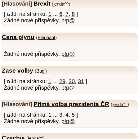
Brexit
[Hlasování]
(
jenda^^
)
[
Jdi na stránku:
1
...
6
,
7
,
8
]
Žádné nové příspěvky,
p!p@
Cena plynu
(
Elephant
)
Žádné nové příspěvky,
p!p@
Zase volby
(
Bugi
)
[
Jdi na stránku:
1
...
29
,
30
,
31
]
Žádné nové příspěvky,
p!p@
Přímá volba prezidenta ČR
[Hlasování]
(
jenda^^
)
[
Jdi na stránku:
1
...
3
,
4
,
5
]
Žádné nové příspěvky,
p!p@
Czechia
(
jenda^^
)