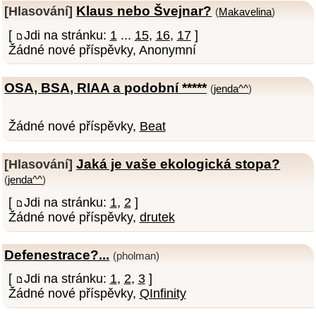
Klaus nebo Švejnar?
[Hlasování]
(
Makavelina
)
[
Jdi na stránku:
1
...
15
,
16
,
17
]
Žádné nové příspěvky, Anonymní
OSA, BSA, RIAA a podobní *****
(
jenda^^
)
Žádné nové příspěvky,
Beat
Jaká je vaše ekologická stopa?
[Hlasování]
(
jenda^^
)
[
Jdi na stránku:
1
,
2
]
Žádné nové příspěvky,
drutek
Defenestrace?...
(pholman)
[
Jdi na stránku:
1
,
2
,
3
]
Žádné nové příspěvky,
QInfinity