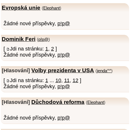
Evropská unie
(
Elephant
)
Žádné nové příspěvky,
p!p@
Dominik Feri
(
p!p@
)
[
Jdi na stránku:
1
,
2
]
Žádné nové příspěvky,
p!p@
Volby prezidenta v USA
[Hlasování]
(
jenda^^
)
[
Jdi na stránku:
1
...
10
,
11
,
12
]
Žádné nové příspěvky,
p!p@
Důchodová reforma
[Hlasování]
(
Elephant
)
Žádné nové příspěvky,
p!p@