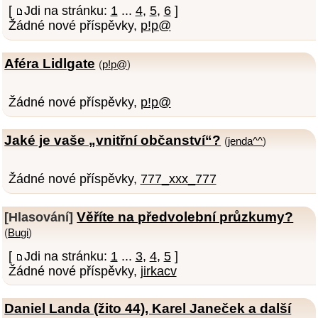
[
Jdi na stránku:
1
...
4
,
5
,
6
]
Žádné nové příspěvky,
p!p@
Aféra Lidlgate
(
p!p@
)
Žádné nové příspěvky,
p!p@
Jaké je vaše „vnitřní občanství“?
(
jenda^^
)
Žádné nové příspěvky,
777_xxx_777
Věříte na předvolební průzkumy?
[Hlasování]
(
Bugi
)
[
Jdi na stránku:
1
...
3
,
4
,
5
]
Žádné nové příspěvky,
jirkacv
Daniel Landa (žito 44), Karel Janeček a další