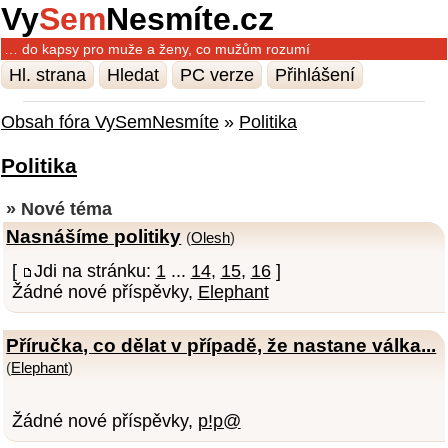
Vy
Sem
Nesmíte.cz
… do kapsy pro muže a ženy, co mužům rozumí
Hl. strana
Hledat
PC verze
Přihlášení
Obsah fóra VySemNesmíte
»
Politika
Politika
» Nové téma
Nasnášíme politiky
(
Olesh
)
[
Jdi na stránku:
1
...
14
,
15
,
16
]
Žádné nové příspěvky,
Elephant
Příručka, co dělat v případě, že nastane válka...
(
Elephant
)
Žádné nové příspěvky,
p!p@