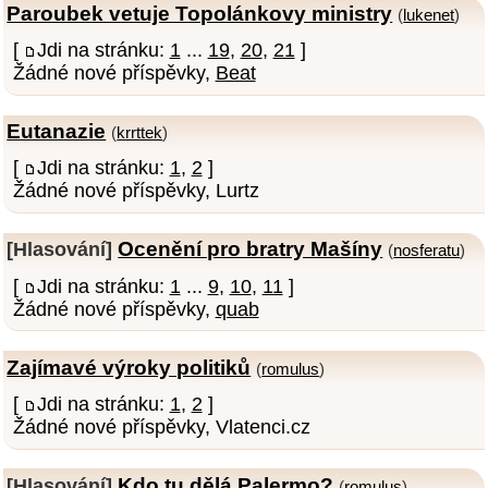
Paroubek vetuje Topolánkovy ministry
(
lukenet
)
[
Jdi na stránku:
1
...
19
,
20
,
21
]
Žádné nové příspěvky,
Beat
Eutanazie
(
krrttek
)
[
Jdi na stránku:
1
,
2
]
Žádné nové příspěvky, Lurtz
Ocenění pro bratry Mašíny
[Hlasování]
(
nosferatu
)
[
Jdi na stránku:
1
...
9
,
10
,
11
]
Žádné nové příspěvky,
quab
Zajímavé výroky politiků
(
romulus
)
[
Jdi na stránku:
1
,
2
]
Žádné nové příspěvky, Vlatenci.cz
Kdo tu dělá Palermo?
[Hlasování]
(
romulus
)