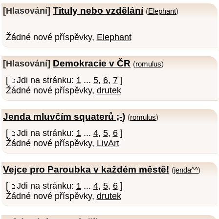
Tituly nebo vzdělání
[Hlasování]
(
Elephant
)
Žádné nové příspěvky,
Elephant
Demokracie v ČR
[Hlasování]
(
romulus
)
[
Jdi na stránku:
1
...
5
,
6
,
7
]
Žádné nové příspěvky,
drutek
Jenda mluvčím squaterů ;-)
(
romulus
)
[
Jdi na stránku:
1
...
4
,
5
,
6
]
Žádné nové příspěvky,
LivArt
Vejce pro Paroubka v každém městě!
(
jenda^^
)
[
Jdi na stránku:
1
...
4
,
5
,
6
]
Žádné nové příspěvky,
drutek