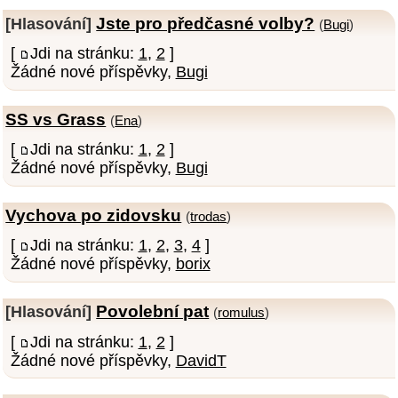
Jste pro předčasné volby?
[Hlasování]
(
Bugi
)
[
Jdi na stránku:
1
,
2
]
Žádné nové příspěvky,
Bugi
SS vs Grass
(
Ena
)
[
Jdi na stránku:
1
,
2
]
Žádné nové příspěvky,
Bugi
Vychova po zidovsku
(
trodas
)
[
Jdi na stránku:
1
,
2
,
3
,
4
]
Žádné nové příspěvky,
borix
Povolební pat
[Hlasování]
(
romulus
)
[
Jdi na stránku:
1
,
2
]
Žádné nové příspěvky,
DavidT