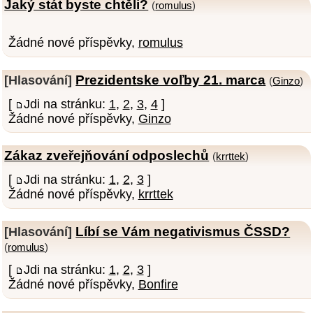
Jaký stát byste chtěli?
(
romulus
)
Žádné nové příspěvky,
romulus
Prezidentske voľby 21. marca
[Hlasování]
(
Ginzo
)
[
Jdi na stránku:
1
,
2
,
3
,
4
]
Žádné nové příspěvky,
Ginzo
Zákaz zveřejňování odposlechů
(
krrttek
)
[
Jdi na stránku:
1
,
2
,
3
]
Žádné nové příspěvky,
krrttek
Líbí se Vám negativismus ČSSD?
[Hlasování]
(
romulus
)
[
Jdi na stránku:
1
,
2
,
3
]
Žádné nové příspěvky,
Bonfire