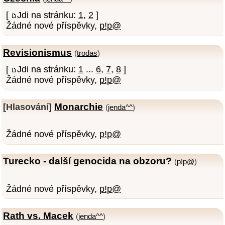
[
Jdi na stránku:
1
,
2
]
Žádné nové příspěvky,
p!p@
Revisionismus
(
trodas
)
[
Jdi na stránku:
1
...
6
,
7
,
8
]
Žádné nové příspěvky,
p!p@
Monarchie
[Hlasování]
(
jenda^^
)
Žádné nové příspěvky,
p!p@
Turecko - další genocida na obzoru?
(
p!p@
)
Žádné nové příspěvky,
p!p@
Rath vs. Macek
(
jenda^^
)