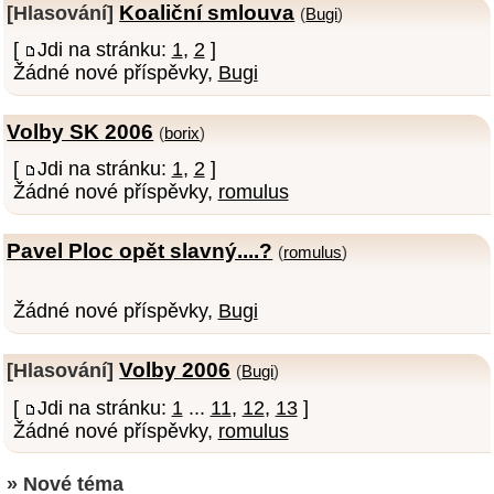
Koaliční smlouva
[Hlasování]
(
Bugi
)
[
Jdi na stránku:
1
,
2
]
Žádné nové příspěvky,
Bugi
Volby SK 2006
(
borix
)
[
Jdi na stránku:
1
,
2
]
Žádné nové příspěvky,
romulus
Pavel Ploc opět slavný....?
(
romulus
)
Žádné nové příspěvky,
Bugi
Volby 2006
[Hlasování]
(
Bugi
)
[
Jdi na stránku:
1
...
11
,
12
,
13
]
Žádné nové příspěvky,
romulus
» Nové téma