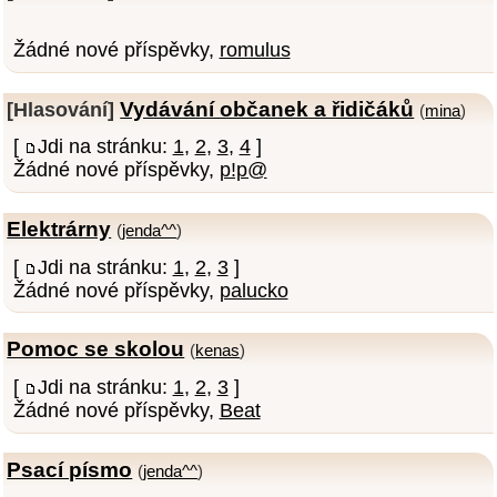
Žádné nové příspěvky,
romulus
Vydávání občanek a řidičáků
[Hlasování]
(
mina
)
[
Jdi na stránku:
1
,
2
,
3
,
4
]
Žádné nové příspěvky,
p!p@
Elektrárny
(
jenda^^
)
[
Jdi na stránku:
1
,
2
,
3
]
Žádné nové příspěvky,
palucko
Pomoc se skolou
(
kenas
)
[
Jdi na stránku:
1
,
2
,
3
]
Žádné nové příspěvky,
Beat
Psací písmo
(
jenda^^
)