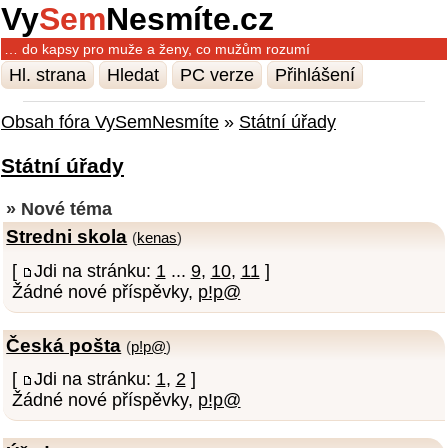
Vy
Sem
Nesmíte.cz
… do kapsy pro muže a ženy, co mužům rozumí
Hl. strana
Hledat
PC verze
Přihlášení
Obsah fóra VySemNesmíte
»
Státní úřady
Státní úřady
» Nové téma
Stredni skola
(
kenas
)
[
Jdi na stránku:
1
...
9
,
10
,
11
]
Žádné nové příspěvky,
p!p@
Česká pošta
(
p!p@
)
[
Jdi na stránku:
1
,
2
]
Žádné nové příspěvky,
p!p@