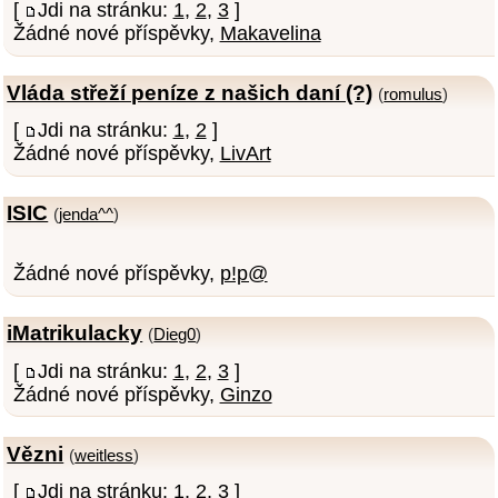
[
Jdi na stránku:
1
,
2
,
3
]
Žádné nové příspěvky,
Makavelina
Vláda střeží peníze z našich daní (?)
(
romulus
)
[
Jdi na stránku:
1
,
2
]
Žádné nové příspěvky,
LivArt
ISIC
(
jenda^^
)
Žádné nové příspěvky,
p!p@
iMatrikulacky
(
Dieg0
)
[
Jdi na stránku:
1
,
2
,
3
]
Žádné nové příspěvky,
Ginzo
Vězni
(
weitless
)
[
Jdi na stránku:
1
,
2
,
3
]