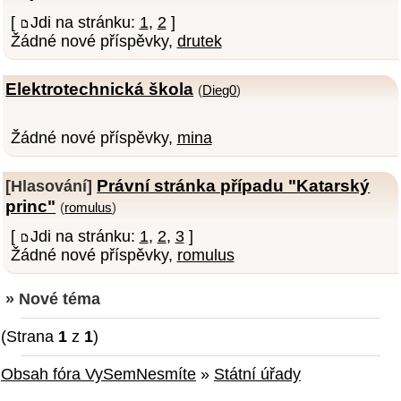
[
Jdi na stránku:
1
,
2
]
Žádné nové příspěvky,
drutek
Elektrotechnická škola
(
Dieg0
)
Žádné nové příspěvky,
mina
Právní stránka případu "Katarský
[Hlasování]
princ"
(
romulus
)
[
Jdi na stránku:
1
,
2
,
3
]
Žádné nové příspěvky,
romulus
» Nové téma
(Strana
1
z
1
)
Obsah fóra VySemNesmíte
»
Státní úřady