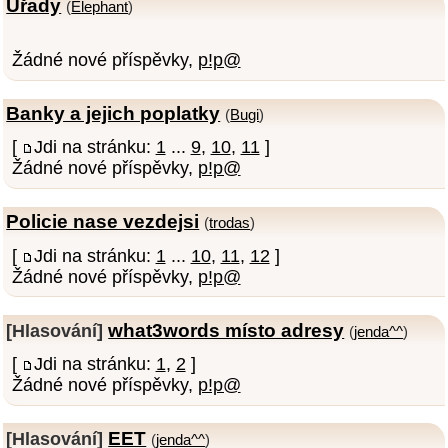
Úřady
(
Elephant
)
Žádné nové příspěvky,
p!p@
Banky a jejich poplatky
(
Bugi
)
[
Jdi na stránku:
1
...
9
,
10
,
11
]
Žádné nové příspěvky,
p!p@
Policie nase vezdejsi
(
trodas
)
[
Jdi na stránku:
1
...
10
,
11
,
12
]
Žádné nové příspěvky,
p!p@
what3words místo adresy
[Hlasování]
(
jenda^^
)
[
Jdi na stránku:
1
,
2
]
Žádné nové příspěvky,
p!p@
EET
[Hlasování]
(
jenda^^
)