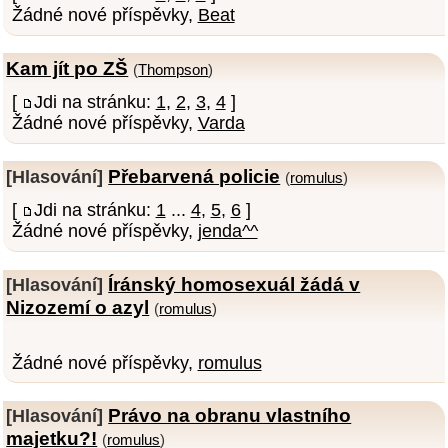
Žádné nové příspěvky,
Beat
Kam jít po ZŠ
(
Thompson
)
[
Jdi na stránku:
1
,
2
,
3
,
4
]
Žádné nové příspěvky,
Varda
Přebarvená policie
[Hlasování]
(
romulus
)
[
Jdi na stránku:
1
...
4
,
5
,
6
]
Žádné nové příspěvky,
jenda^^
Íránský homosexuál žádá v
[Hlasování]
Nizozemí o azyl
(
romulus
)
Žádné nové příspěvky,
romulus
Právo na obranu vlastního
[Hlasování]
majetku?!
(
romulus
)