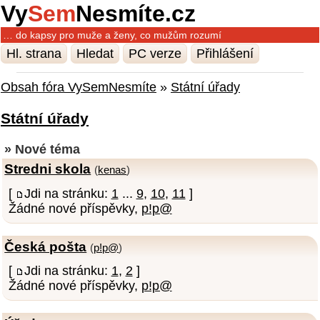
Vy
Sem
Nesmíte.cz
… do kapsy pro muže a ženy, co mužům rozumí
Hl. strana
Hledat
PC verze
Přihlášení
Obsah fóra VySemNesmíte
»
Státní úřady
Státní úřady
» Nové téma
Stredni skola
(
kenas
)
[
Jdi na stránku:
1
...
9
,
10
,
11
]
Žádné nové příspěvky,
p!p@
Česká pošta
(
p!p@
)
[
Jdi na stránku:
1
,
2
]
Žádné nové příspěvky,
p!p@