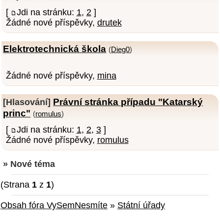
[
Jdi na stránku:
1
,
2
]
Žádné nové příspěvky,
drutek
Elektrotechnická škola
(
Dieg0
)
Žádné nové příspěvky,
mina
Právní stránka případu "Katarský
[Hlasování]
princ"
(
romulus
)
[
Jdi na stránku:
1
,
2
,
3
]
Žádné nové příspěvky,
romulus
» Nové téma
(Strana
1
z
1
)
Obsah fóra VySemNesmíte
»
Státní úřady