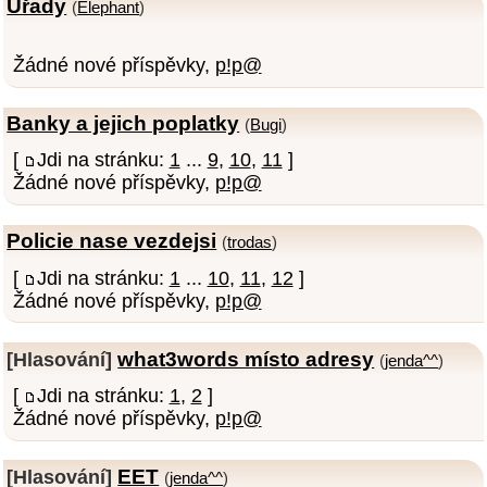
Úřady
(
Elephant
)
Žádné nové příspěvky,
p!p@
Banky a jejich poplatky
(
Bugi
)
[
Jdi na stránku:
1
...
9
,
10
,
11
]
Žádné nové příspěvky,
p!p@
Policie nase vezdejsi
(
trodas
)
[
Jdi na stránku:
1
...
10
,
11
,
12
]
Žádné nové příspěvky,
p!p@
what3words místo adresy
[Hlasování]
(
jenda^^
)
[
Jdi na stránku:
1
,
2
]
Žádné nové příspěvky,
p!p@
EET
[Hlasování]
(
jenda^^
)