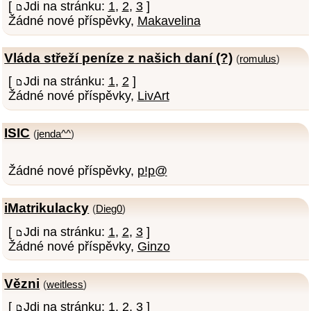
[
Jdi na stránku:
1
,
2
,
3
]
Žádné nové příspěvky,
Makavelina
Vláda střeží peníze z našich daní (?)
(
romulus
)
[
Jdi na stránku:
1
,
2
]
Žádné nové příspěvky,
LivArt
ISIC
(
jenda^^
)
Žádné nové příspěvky,
p!p@
iMatrikulacky
(
Dieg0
)
[
Jdi na stránku:
1
,
2
,
3
]
Žádné nové příspěvky,
Ginzo
Vězni
(
weitless
)
[
Jdi na stránku:
1
,
2
,
3
]