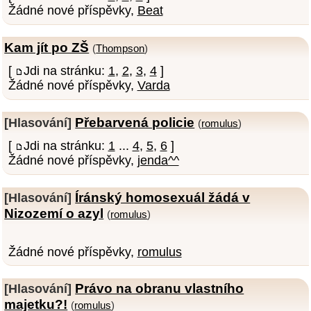
Žádné nové příspěvky,
Beat
Kam jít po ZŠ
(
Thompson
)
[
Jdi na stránku:
1
,
2
,
3
,
4
]
Žádné nové příspěvky,
Varda
Přebarvená policie
[Hlasování]
(
romulus
)
[
Jdi na stránku:
1
...
4
,
5
,
6
]
Žádné nové příspěvky,
jenda^^
Íránský homosexuál žádá v
[Hlasování]
Nizozemí o azyl
(
romulus
)
Žádné nové příspěvky,
romulus
Právo na obranu vlastního
[Hlasování]
majetku?!
(
romulus
)