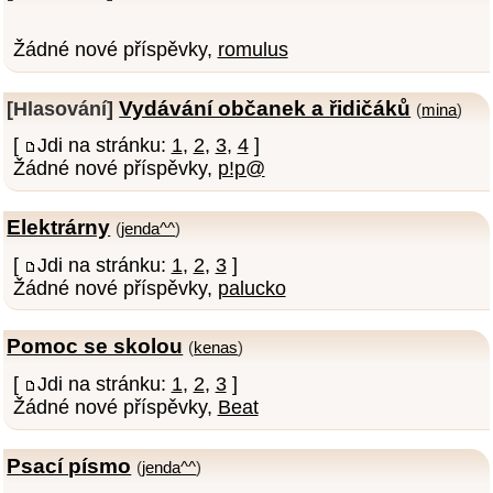
Žádné nové příspěvky,
romulus
Vydávání občanek a řidičáků
[Hlasování]
(
mina
)
[
Jdi na stránku:
1
,
2
,
3
,
4
]
Žádné nové příspěvky,
p!p@
Elektrárny
(
jenda^^
)
[
Jdi na stránku:
1
,
2
,
3
]
Žádné nové příspěvky,
palucko
Pomoc se skolou
(
kenas
)
[
Jdi na stránku:
1
,
2
,
3
]
Žádné nové příspěvky,
Beat
Psací písmo
(
jenda^^
)