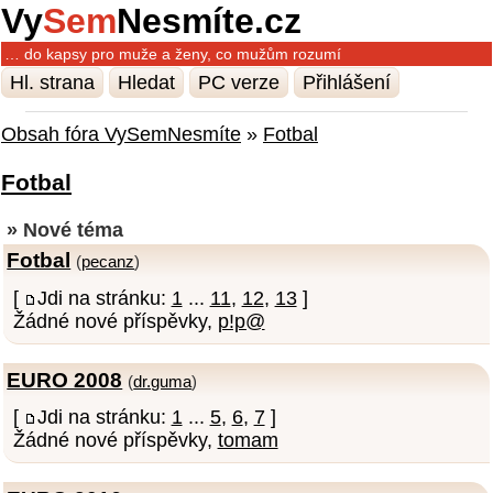
Vy
Sem
Nesmíte.cz
… do kapsy pro muže a ženy, co mužům rozumí
Hl. strana
Hledat
PC verze
Přihlášení
Obsah fóra VySemNesmíte
»
Fotbal
Fotbal
» Nové téma
Fotbal
(
pecanz
)
[
Jdi na stránku:
1
...
11
,
12
,
13
]
Žádné nové příspěvky,
p!p@
EURO 2008
(
dr.guma
)
[
Jdi na stránku:
1
...
5
,
6
,
7
]
Žádné nové příspěvky,
tomam