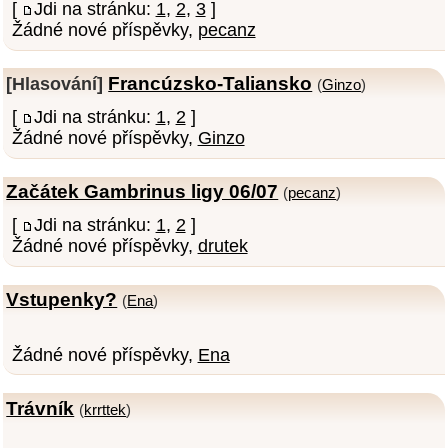
[
Jdi na stránku:
1
,
2
,
3
]
Žádné nové příspěvky,
pecanz
Francúzsko-Taliansko
[Hlasování]
(
Ginzo
)
[
Jdi na stránku:
1
,
2
]
Žádné nové příspěvky,
Ginzo
Začátek Gambrinus ligy 06/07
(
pecanz
)
[
Jdi na stránku:
1
,
2
]
Žádné nové příspěvky,
drutek
Vstupenky?
(
Ena
)
Žádné nové příspěvky,
Ena
Trávník
(
krrttek
)