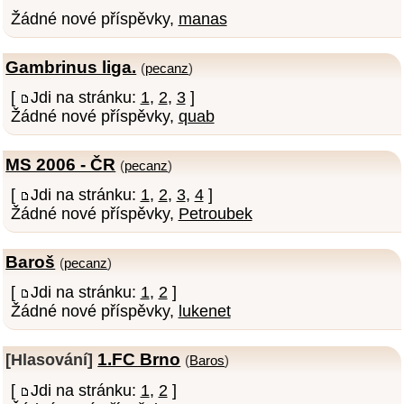
Žádné nové příspěvky,
manas
Gambrinus liga.
(
pecanz
)
[
Jdi na stránku:
1
,
2
,
3
]
Žádné nové příspěvky,
quab
MS 2006 - ČR
(
pecanz
)
[
Jdi na stránku:
1
,
2
,
3
,
4
]
Žádné nové příspěvky,
Petroubek
Baroš
(
pecanz
)
[
Jdi na stránku:
1
,
2
]
Žádné nové příspěvky,
lukenet
1.FC Brno
[Hlasování]
(
Baros
)
[
Jdi na stránku:
1
,
2
]