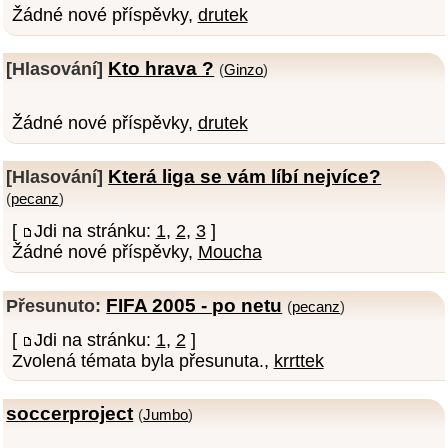
Žádné nové příspěvky,
drutek
Kto hrava ?
[Hlasování]
(
Ginzo
)
Žádné nové příspěvky,
drutek
Která liga se vám líbí nejvíce?
[Hlasování]
(
pecanz
)
[
Jdi na stránku:
1
,
2
,
3
]
Žádné nové příspěvky,
Moucha
FIFA 2005 - po netu
Přesunuto:
(
pecanz
)
[
Jdi na stránku:
1
,
2
]
Zvolená témata byla přesunuta.,
krrttek
soccerproject
(
Jumbo
)