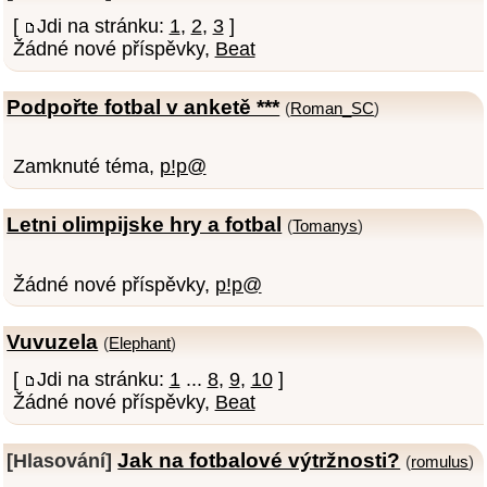
[
Jdi na stránku:
1
,
2
,
3
]
Žádné nové příspěvky,
Beat
Podpořte fotbal v anketě ***
(
Roman_SC
)
Zamknuté téma,
p!p@
Letni olimpijske hry a fotbal
(
Tomanys
)
Žádné nové příspěvky,
p!p@
Vuvuzela
(
Elephant
)
[
Jdi na stránku:
1
...
8
,
9
,
10
]
Žádné nové příspěvky,
Beat
Jak na fotbalové výtržnosti?
[Hlasování]
(
romulus
)