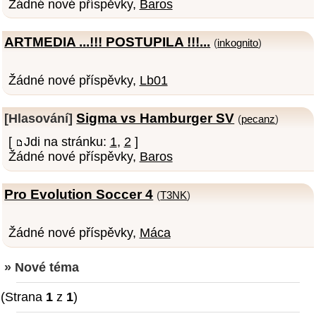
Žádné nové příspěvky,
Baros
ARTMEDIA ...!!! POSTUPILA !!!...
(
inkognito
)
Žádné nové příspěvky,
Lb01
Sigma vs Hamburger SV
[Hlasování]
(
pecanz
)
[
Jdi na stránku:
1
,
2
]
Žádné nové příspěvky,
Baros
Pro Evolution Soccer 4
(
T3NK
)
Žádné nové příspěvky,
Máca
» Nové téma
(Strana
1
z
1
)