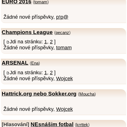
EURO 2016
(
tomam
)
Žádné nové příspěvky,
p!p@
Champions League
(
pecanz
)
[
Jdi na stránku:
1
,
2
]
Žádné nové příspěvky,
tomam
ARSENAL
(
Ena
)
[
Jdi na stránku:
1
,
2
]
Žádné nové příspěvky,
Wojcek
Hattrick.org nebo Sokker.org
(
Moucha
)
Žádné nové příspěvky,
Wojcek
NEsnášim fotbal
[Hlasování]
(
krrttek
)