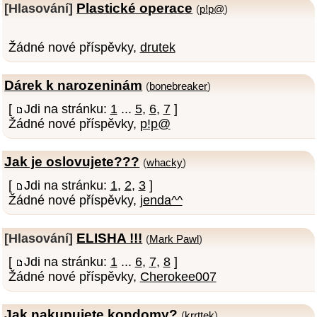
Plastické operace
[Hlasování]
(
p!p@
)
Žádné nové příspěvky,
drutek
Dárek k narozeninám
(
bonebreaker
)
[
Jdi na stránku:
1
...
5
,
6
,
7
]
Žádné nové příspěvky,
p!p@
Jak je oslovujete???
(
whacky
)
[
Jdi na stránku:
1
,
2
,
3
]
Žádné nové příspěvky,
jenda^^
ELISHA !!!
[Hlasování]
(
Mark Pawl
)
[
Jdi na stránku:
1
...
6
,
7
,
8
]
Žádné nové příspěvky,
Cherokee007
Jak nakupujete kondomy?
(
krrttek
)