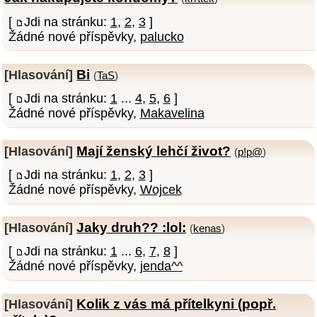
[
Jdi na stránku:
1
,
2
,
3
]
Žádné nové příspěvky,
palucko
Bi
[Hlasování]
(
TaS
)
[
Jdi na stránku:
1
...
4
,
5
,
6
]
Žádné nové příspěvky,
Makavelina
Mají ženský lehčí život?
[Hlasování]
(
p!p@
)
[
Jdi na stránku:
1
,
2
,
3
]
Žádné nové příspěvky,
Wojcek
Jaky druh?? :lol:
[Hlasování]
(
kenas
)
[
Jdi na stránku:
1
...
6
,
7
,
8
]
Žádné nové příspěvky,
jenda^^
Kolik z vás má přítelkyni (popř.
[Hlasování]