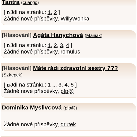
Tantra
(
cuangc
)
[
Jdi na stránku:
1
,
2
]
Žádné nové příspěvky,
WillyWonka
Agáta Hanychová
[Hlasování]
(
Maniak
)
[
Jdi na stránku:
1
,
2
,
3
,
4
]
Žádné nové příspěvky,
romulus
Máte rádi zdravotní sestry ???
[Hlasování]
(
Szkepek
)
[
Jdi na stránku:
1
...
3
,
4
,
5
]
Žádné nové příspěvky,
p!p@
Dominika Myslivcová
(
p!p@
)
Žádné nové příspěvky,
drutek