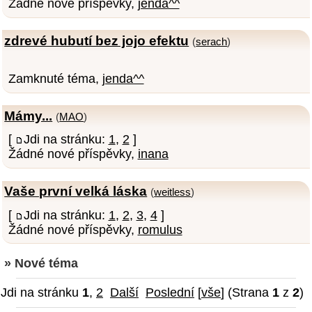
Žádné nové příspěvky,
jenda^^
zdrevé hubutí bez jojo efektu
(
serach
)
Zamknuté téma,
jenda^^
Mámy...
(
MAO
)
[
Jdi na stránku:
1
,
2
]
Žádné nové příspěvky,
inana
Vaše první velká láska
(
weitless
)
[
Jdi na stránku:
1
,
2
,
3
,
4
]
Žádné nové příspěvky,
romulus
» Nové téma
Jdi na stránku
1
,
2
Další
Poslední
[
vše
] (Strana
1
z
2
)