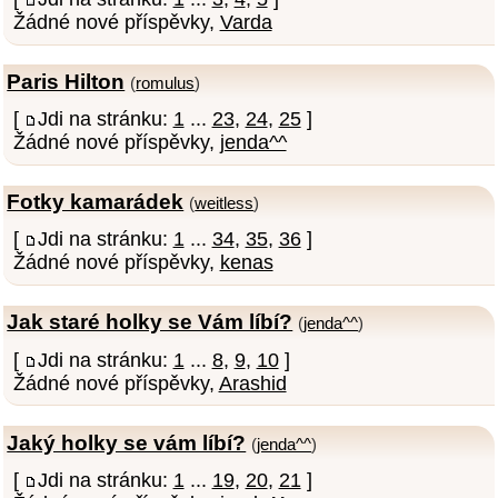
Žádné nové příspěvky,
Varda
Paris Hilton
(
romulus
)
[
Jdi na stránku:
1
...
23
,
24
,
25
]
Žádné nové příspěvky,
jenda^^
Fotky kamarádek
(
weitless
)
[
Jdi na stránku:
1
...
34
,
35
,
36
]
Žádné nové příspěvky,
kenas
Jak staré holky se Vám líbí?
(
jenda^^
)
[
Jdi na stránku:
1
...
8
,
9
,
10
]
Žádné nové příspěvky,
Arashid
Jaký holky se vám líbí?
(
jenda^^
)
[
Jdi na stránku:
1
...
19
,
20
,
21
]