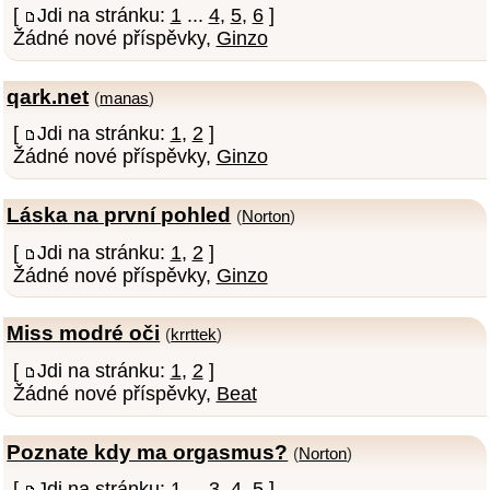
[
Jdi na stránku:
1
...
4
,
5
,
6
]
Žádné nové příspěvky,
Ginzo
qark.net
(
manas
)
[
Jdi na stránku:
1
,
2
]
Žádné nové příspěvky,
Ginzo
Láska na první pohled
(
Norton
)
[
Jdi na stránku:
1
,
2
]
Žádné nové příspěvky,
Ginzo
Miss modré oči
(
krrttek
)
[
Jdi na stránku:
1
,
2
]
Žádné nové příspěvky,
Beat
Poznate kdy ma orgasmus?
(
Norton
)
[
Jdi na stránku:
1
...
3
,
4
,
5
]