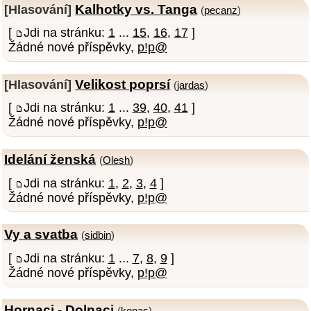
Kalhotky vs. Tanga
[Hlasování]
(
pecanz
)
[
Jdi na stránku:
1
...
15
,
16
,
17
]
Žádné nové příspěvky,
p!p@
Velikost poprsí
[Hlasování]
(
jardas
)
[
Jdi na stránku:
1
...
39
,
40
,
41
]
Žádné nové příspěvky,
p!p@
Idelání ženská
(
Olesh
)
[
Jdi na stránku:
1
,
2
,
3
,
4
]
Žádné nové příspěvky,
p!p@
Vy a svatba
(
sidbin
)
[
Jdi na stránku:
1
...
7
,
8
,
9
]
Žádné nové příspěvky,
p!p@
Hornaci - Dolnaci
(
kenas
)