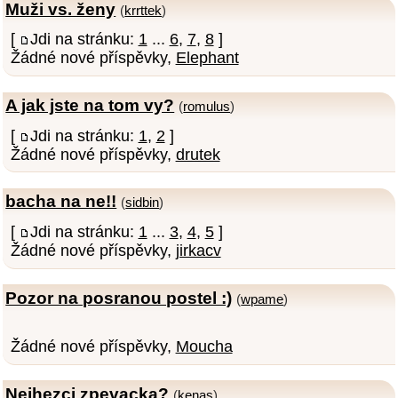
Muži vs. ženy
(
krrttek
)
[
Jdi na stránku:
1
...
6
,
7
,
8
]
Žádné nové příspěvky,
Elephant
A jak jste na tom vy?
(
romulus
)
[
Jdi na stránku:
1
,
2
]
Žádné nové příspěvky,
drutek
bacha na ne!!
(
sidbin
)
[
Jdi na stránku:
1
...
3
,
4
,
5
]
Žádné nové příspěvky,
jirkacv
Pozor na posranou postel :)
(
wpame
)
Žádné nové příspěvky,
Moucha
Nejhezci zpevacka?
(
kenas
)