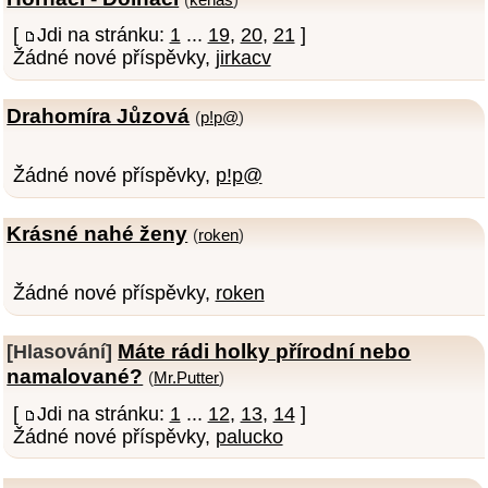
[
Jdi na stránku:
1
...
19
,
20
,
21
]
Žádné nové příspěvky,
jirkacv
Drahomíra Jůzová
(
p!p@
)
Žádné nové příspěvky,
p!p@
Krásné nahé ženy
(
roken
)
Žádné nové příspěvky,
roken
Máte rádi holky přírodní nebo
[Hlasování]
namalované?
(
Mr.Putter
)
[
Jdi na stránku:
1
...
12
,
13
,
14
]
Žádné nové příspěvky,
palucko