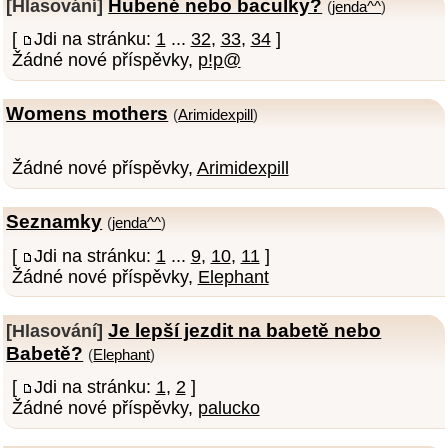
Hubené nebo baculky?
[Hlasování]
(
jenda^^
)
[
Jdi na stránku:
1
...
32
,
33
,
34
]
Žádné nové příspěvky,
p!p@
Womens mothers
(
Arimidexpill
)
Žádné nové příspěvky,
Arimidexpill
Seznamky
(
jenda^^
)
[
Jdi na stránku:
1
...
9
,
10
,
11
]
Žádné nové příspěvky,
Elephant
Je lepší jezdit na babetě nebo
[Hlasování]
Babetě?
(
Elephant
)
[
Jdi na stránku:
1
,
2
]
Žádné nové příspěvky,
palucko