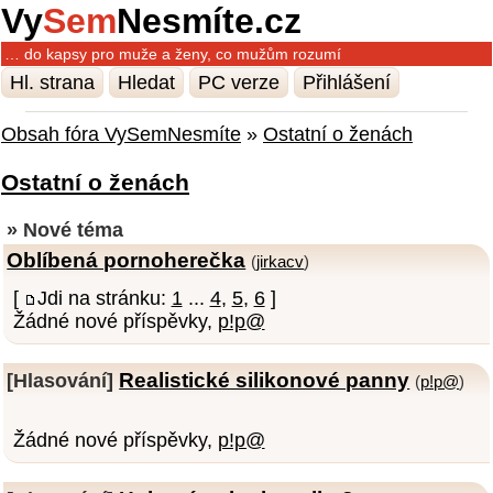
Vy
Sem
Nesmíte.cz
… do kapsy pro muže a ženy, co mužům rozumí
Hl. strana
Hledat
PC verze
Přihlášení
Obsah fóra VySemNesmíte
»
Ostatní o ženách
Ostatní o ženách
» Nové téma
Oblíbená pornoherečka
(
jirkacv
)
[
Jdi na stránku:
1
...
4
,
5
,
6
]
Žádné nové příspěvky,
p!p@
Realistické silikonové panny
[Hlasování]
(
p!p@
)
Žádné nové příspěvky,
p!p@