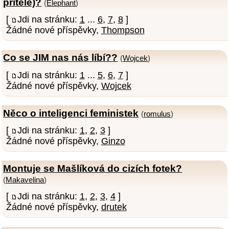
přítele)?
(
Elephant
)
[
Jdi na stránku:
1
...
6
,
7
,
8
]
Žádné nové příspěvky,
Thompson
Co se JIM nas nás líbí??
(
Wojcek
)
[
Jdi na stránku:
1
...
5
,
6
,
7
]
Žádné nové příspěvky,
Wojcek
Něco o inteligenci feministek
(
romulus
)
[
Jdi na stránku:
1
,
2
,
3
]
Žádné nové příspěvky,
Ginzo
Montuje se Mašlíková do cizích fotek?
(
Makavelina
)
[
Jdi na stránku:
1
,
2
,
3
,
4
]
Žádné nové příspěvky,
drutek