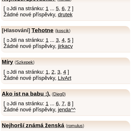
[
Jdi na stránku:
1
...
5
,
6
,
7
]
Žádné nové příspěvky,
drutek
Tehotne
[Hlasování]
(
koscik
)
[
Jdi na stránku:
1
...
3
,
4
,
5
]
Žádné nové příspěvky,
jirkacv
Míry
(
Szkepek
)
[
Jdi na stránku:
1
,
2
,
3
,
4
]
Žádné nové příspěvky,
LivArt
Ako ist na babu :).
(
Dieg0
)
[
Jdi na stránku:
1
...
6
,
7
,
8
]
Žádné nové příspěvky,
jenda^^
Nejhorší známá ženská
(
romulus
)