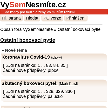
Vy
Sem
Nesmíte.cz
… do kapsy pro muže a ženy, co mužům rozumí
Hl. strana
Hledat
PC verze
Přihlášení
Obsah fóra VySemNesmíte
»
Ostatní boxovací pytle
Ostatní boxovací pytle
» Nové téma
Koronavirus Covid-19
(
p!p@
)
[
Jdi na stránku:
1
...
83
,
84
,
85
]
Žádné nové příspěvky,
p!p@
Skutečný boxovací pytel!
(
Mark Pawl
)
[
Jdi na stránku:
1
...
328
,
329
,
330
]
Žádné nové příspěvky,
palucko