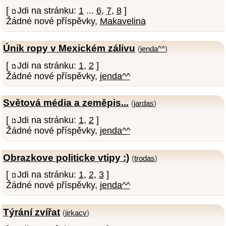
[
Jdi na stránku:
1
...
6
,
7
,
8
]
Žádné nové příspěvky,
Makavelina
Únik ropy v Mexickém zálivu
(
jenda^^
)
[
Jdi na stránku:
1
,
2
]
Žádné nové příspěvky,
jenda^^
Světová média a zeměpis...
(
jardas
)
[
Jdi na stránku:
1
,
2
]
Žádné nové příspěvky,
jenda^^
Obrazkove politicke vtipy :)
(
trodas
)
[
Jdi na stránku:
1
,
2
,
3
]
Žádné nové příspěvky,
jenda^^
Týrání zvířat
(
jirkacv
)