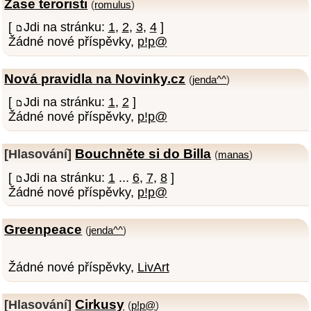
Zase teroristi
(
romulus
)
[
Jdi na stránku:
1
,
2
,
3
,
4
]
Žádné nové příspěvky,
p!p@
Nová pravidla na Novinky.cz
(
jenda^^
)
[
Jdi na stránku:
1
,
2
]
Žádné nové příspěvky,
p!p@
Bouchněte si do Billa
[Hlasování]
(
manas
)
[
Jdi na stránku:
1
...
6
,
7
,
8
]
Žádné nové příspěvky,
p!p@
Greenpeace
(
jenda^^
)
Žádné nové příspěvky,
LivArt
Cirkusy
[Hlasování]
(
p!p@
)