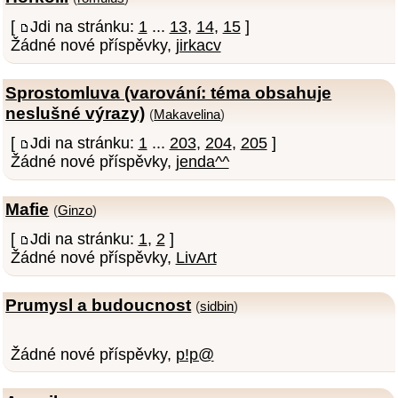
[
Jdi na stránku:
1
...
13
,
14
,
15
]
Žádné nové příspěvky,
jirkacv
Sprostomluva (varování: téma obsahuje
neslušné výrazy)
(
Makavelina
)
[
Jdi na stránku:
1
...
203
,
204
,
205
]
Žádné nové příspěvky,
jenda^^
Mafie
(
Ginzo
)
[
Jdi na stránku:
1
,
2
]
Žádné nové příspěvky,
LivArt
Prumysl a budoucnost
(
sidbin
)
Žádné nové příspěvky,
p!p@