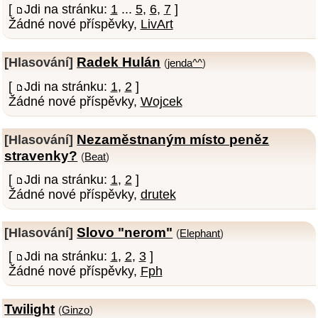
[
Jdi na stránku:
1
...
5
,
6
,
7
]
Žádné nové příspěvky,
LivArt
Radek Hulán
[Hlasování]
(
jenda^^
)
[
Jdi na stránku:
1
,
2
]
Žádné nové příspěvky,
Wojcek
Nezaměstnaným místo peněz
[Hlasování]
stravenky?
(
Beat
)
[
Jdi na stránku:
1
,
2
]
Žádné nové příspěvky,
drutek
Slovo "nerom"
[Hlasování]
(
Elephant
)
[
Jdi na stránku:
1
,
2
,
3
]
Žádné nové příspěvky,
Fph
Twilight
(
Ginzo
)