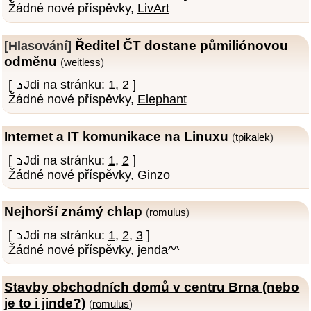
Žádné nové příspěvky,
LivArt
Ředitel ČT dostane půmiliónovou
[Hlasování]
odměnu
(
weitless
)
[
Jdi na stránku:
1
,
2
]
Žádné nové příspěvky,
Elephant
Internet a IT komunikace na Linuxu
(
tpikalek
)
[
Jdi na stránku:
1
,
2
]
Žádné nové příspěvky,
Ginzo
Nejhorší známý chlap
(
romulus
)
[
Jdi na stránku:
1
,
2
,
3
]
Žádné nové příspěvky,
jenda^^
Stavby obchodních domů v centru Brna (nebo
je to i jinde?)
(
romulus
)