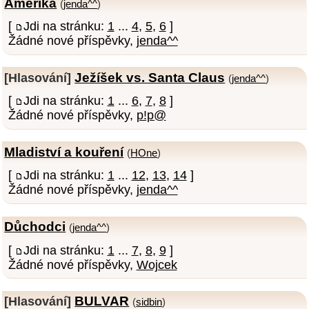
Amerika
(
jenda^^
)
[
Jdi na stránku:
1
...
4
,
5
,
6
]
Žádné nové příspěvky,
jenda^^
Ježíšek vs. Santa Claus
[Hlasování]
(
jenda^^
)
[
Jdi na stránku:
1
...
6
,
7
,
8
]
Žádné nové příspěvky,
p!p@
Mladiství a kouření
(
HOne
)
[
Jdi na stránku:
1
...
12
,
13
,
14
]
Žádné nové příspěvky,
jenda^^
Důchodci
(
jenda^^
)
[
Jdi na stránku:
1
...
7
,
8
,
9
]
Žádné nové příspěvky,
Wojcek
BULVAR
[Hlasování]
(
sidbin
)