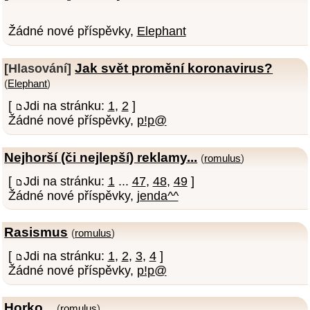
Žádné nové příspěvky,
Elephant
Jak svět promění koronavirus?
[Hlasování]
(
Elephant
)
[
Jdi na stránku:
1
,
2
]
Žádné nové příspěvky,
p!p@
Nejhorší (či nejlepší) reklamy...
(
romulus
)
[
Jdi na stránku:
1
...
47
,
48
,
49
]
Žádné nové příspěvky,
jenda^^
Rasismus
(
romulus
)
[
Jdi na stránku:
1
,
2
,
3
,
4
]
Žádné nové příspěvky,
p!p@
Horko...
(
romulus
)