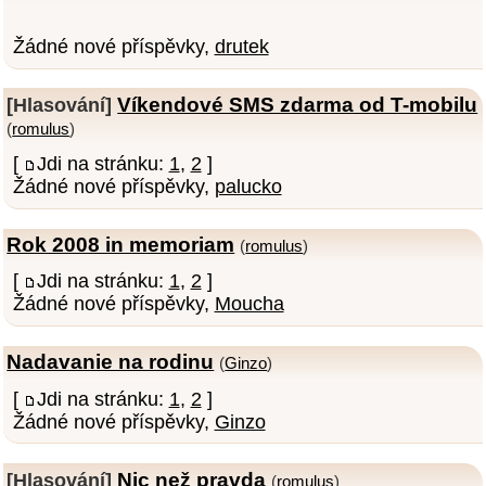
Žádné nové příspěvky,
drutek
Víkendové SMS zdarma od T-mobilu
[Hlasování]
(
romulus
)
[
Jdi na stránku:
1
,
2
]
Žádné nové příspěvky,
palucko
Rok 2008 in memoriam
(
romulus
)
[
Jdi na stránku:
1
,
2
]
Žádné nové příspěvky,
Moucha
Nadavanie na rodinu
(
Ginzo
)
[
Jdi na stránku:
1
,
2
]
Žádné nové příspěvky,
Ginzo
Nic než pravda
[Hlasování]
(
romulus
)