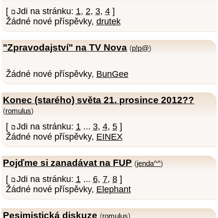
[
Jdi na stránku:
1
,
2
,
3
,
4
]
Žádné nové příspěvky,
drutek
"Zpravodajství" na TV Nova
(
p!p@
)
Žádné nové příspěvky,
BunGee
Konec (starého) světa 21. prosince 2012??
(
romulus
)
[
Jdi na stránku:
1
...
3
,
4
,
5
]
Žádné nové příspěvky,
EINEX
Pojďme si zanadávat na FUP
(
jenda^^
)
[
Jdi na stránku:
1
...
6
,
7
,
8
]
Žádné nové příspěvky,
Elephant
Pesimistická diskuze
(
romulus
)