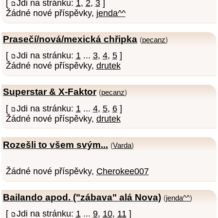
[
Jdi na stránku:
1
,
2
,
3
]
Žádné nové příspěvky,
jenda^^
Prasečí/nová/mexická chřipka
(
pecanz
)
[
Jdi na stránku:
1
...
3
,
4
,
5
]
Žádné nové příspěvky,
drutek
Superstar & X-Faktor
(
pecanz
)
[
Jdi na stránku:
1
...
4
,
5
,
6
]
Žádné nové příspěvky,
drutek
Rozešli to všem svým...
(
Varda
)
Žádné nové příspěvky,
Cherokee007
Bailando apod. ("zábava" alá Nova)
(
jenda^^
)
[
Jdi na stránku:
1
...
9
,
10
,
11
]