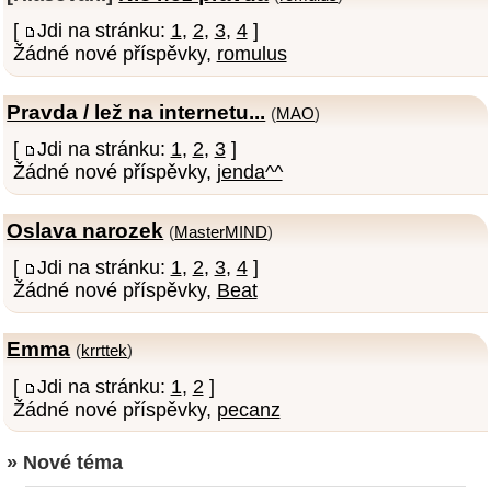
[
Jdi na stránku:
1
,
2
,
3
,
4
]
Žádné nové příspěvky,
romulus
Pravda / lež na internetu...
(
MAO
)
[
Jdi na stránku:
1
,
2
,
3
]
Žádné nové příspěvky,
jenda^^
Oslava narozek
(
MasterMIND
)
[
Jdi na stránku:
1
,
2
,
3
,
4
]
Žádné nové příspěvky,
Beat
Emma
(
krrttek
)
[
Jdi na stránku:
1
,
2
]
Žádné nové příspěvky,
pecanz
» Nové téma