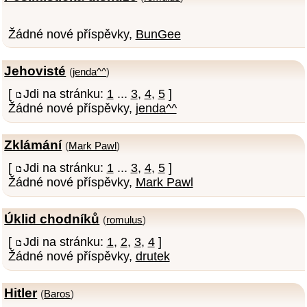
Žádné nové příspěvky,
BunGee
Jehovisté
(
jenda^^
)
[
Jdi na stránku:
1
...
3
,
4
,
5
]
Žádné nové příspěvky,
jenda^^
Zklámání
(
Mark Pawl
)
[
Jdi na stránku:
1
...
3
,
4
,
5
]
Žádné nové příspěvky,
Mark Pawl
Úklid chodníků
(
romulus
)
[
Jdi na stránku:
1
,
2
,
3
,
4
]
Žádné nové příspěvky,
drutek
Hitler
(
Baros
)