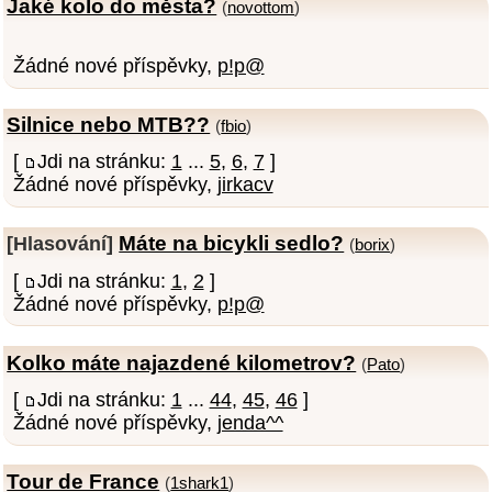
Jaké kolo do města?
(
novottom
)
Žádné nové příspěvky,
p!p@
Silnice nebo MTB??
(
fbio
)
[
Jdi na stránku:
1
...
5
,
6
,
7
]
Žádné nové příspěvky,
jirkacv
Máte na bicykli sedlo?
[Hlasování]
(
borix
)
[
Jdi na stránku:
1
,
2
]
Žádné nové příspěvky,
p!p@
Kolko máte najazdené kilometrov?
(
Pato
)
[
Jdi na stránku:
1
...
44
,
45
,
46
]
Žádné nové příspěvky,
jenda^^
Tour de France
(
1shark1
)