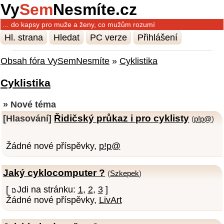
Vy
Sem
Nesmíte.cz
… do kapsy pro muže a ženy, co mužům rozumí
Hl. strana
Hledat
PC verze
Přihlášení
Obsah fóra VySemNesmíte
»
Cyklistika
Cyklistika
» Nové téma
Řidičský průkaz i pro cyklisty
[Hlasování]
(
p!p@
)
Žádné nové příspěvky,
p!p@
Jaký cyklocomputer ?
(
Szkepek
)
[
Jdi na stránku:
1
,
2
,
3
]
Žádné nové příspěvky,
LivArt