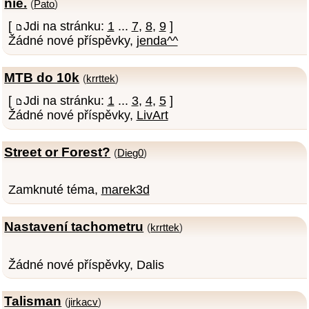
nie.
(
Pato
)
[
Jdi na stránku:
1
...
7
,
8
,
9
]
Žádné nové příspěvky,
jenda^^
MTB do 10k
(
krrttek
)
[
Jdi na stránku:
1
...
3
,
4
,
5
]
Žádné nové příspěvky,
LivArt
Street or Forest?
(
Dieg0
)
Zamknuté téma,
marek3d
Nastavení tachometru
(
krrttek
)
Žádné nové příspěvky, Dalis
Talisman
(
jirkacv
)