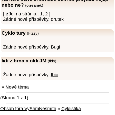
nebo ne?
(
otesánek
)
[
Jdi na stránku:
1
,
2
]
Žádné nové příspěvky,
drutek
Cyklo tury
(
Fizzy
)
Žádné nové příspěvky,
Bugi
lidi z brna a okli JM
(
fbio
)
Žádné nové příspěvky,
fbio
» Nové téma
(Strana
1
z
1
)
Obsah fóra VySemNesmíte
»
Cyklistika