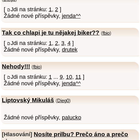
[
Jdi na stránku:
1
,
2
]
Žádné nové příspěvky,
jenda^^
Tak co chlapi je tu nějakej biker??
(
fbio
)
[
Jdi na stránku:
1
,
2
,
3
,
4
]
Žádné nové příspěvky,
drutek
Nehody!!!
(
fbio
)
[
Jdi na stránku:
1
...
9
,
10
,
11
]
Žádné nové příspěvky,
jenda^^
Liptovský Mikuláš
(
Dieg0
)
Žádné nové příspěvky,
palucko
Nosíte prilbu? Prečo áno a prečo
[Hlasování]