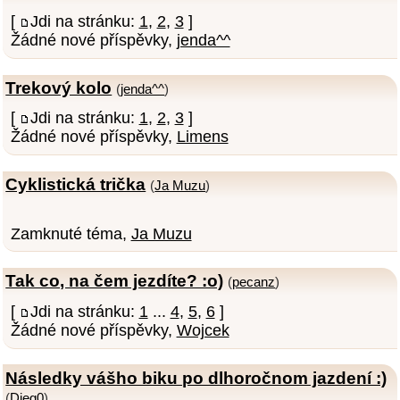
[
Jdi na stránku:
1
,
2
,
3
]
Žádné nové příspěvky,
jenda^^
Trekový kolo
(
jenda^^
)
[
Jdi na stránku:
1
,
2
,
3
]
Žádné nové příspěvky,
Limens
Cyklistická trička
(
Ja Muzu
)
Zamknuté téma,
Ja Muzu
Tak co, na čem jezdíte? :o)
(
pecanz
)
[
Jdi na stránku:
1
...
4
,
5
,
6
]
Žádné nové příspěvky,
Wojcek
Následky vášho biku po dlhoročnom jazdení :)
(
Dieg0
)