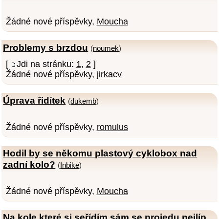
Žádné nové příspěvky,
Moucha
Problemy s brzdou
(
noumek
)
[
Jdi na stránku:
1
,
2
]
Žádné nové příspěvky,
jirkacv
Úprava řidítek
(
dukemb
)
Žádné nové příspěvky,
romulus
Hodil by se někomu plastový cyklobox nad
zadní kolo?
(
Inbike
)
Žádné nové příspěvky,
Moucha
Na kole které si seřídím sám se projedu nejlíp