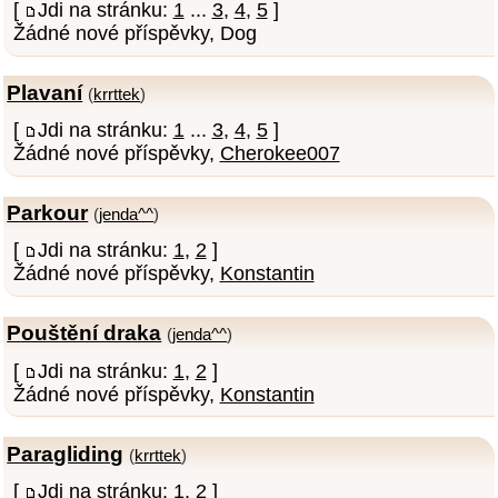
[
Jdi na stránku:
1
...
3
,
4
,
5
]
Žádné nové příspěvky, Dog
Plavaní
(
krrttek
)
[
Jdi na stránku:
1
...
3
,
4
,
5
]
Žádné nové příspěvky,
Cherokee007
Parkour
(
jenda^^
)
[
Jdi na stránku:
1
,
2
]
Žádné nové příspěvky,
Konstantin
Pouštění draka
(
jenda^^
)
[
Jdi na stránku:
1
,
2
]
Žádné nové příspěvky,
Konstantin
Paragliding
(
krrttek
)
[
Jdi na stránku:
1
,
2
]