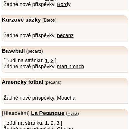
Žádné nové příspěvky,
Bordy
Kurzové sázky
(
Baros
)
Žádné nové příspěvky,
pecanz
Baseball
(
pecanz
)
[
Jdi na stránku:
1
,
2
]
Žádné nové příspěvky,
martinmach
Americký fotbal
(
pecanz
)
Žádné nové příspěvky,
Moucha
La Petanque
[Hlasování]
(
Hyna
)
[
Jdi na stránku:
1
,
2
,
3
]
Žádné nové příspěvky,
Chaizy