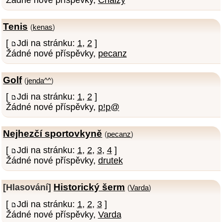
Tenis
(
kenas
)
[
Jdi na stránku:
1
,
2
]
Žádné nové příspěvky,
pecanz
Golf
(
jenda^^
)
[
Jdi na stránku:
1
,
2
]
Žádné nové příspěvky,
p!p@
Nejhezčí sportovkyně
(
pecanz
)
[
Jdi na stránku:
1
,
2
,
3
,
4
]
Žádné nové příspěvky,
drutek
Historický šerm
[Hlasování]
(
Varda
)
[
Jdi na stránku:
1
,
2
,
3
]
Žádné nové příspěvky,
Varda