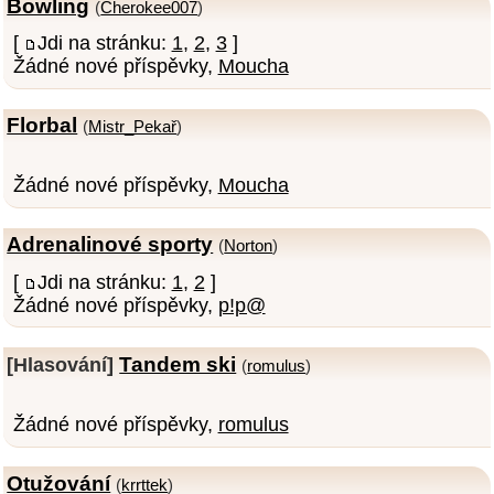
Bowling
(
Cherokee007
)
[
Jdi na stránku:
1
,
2
,
3
]
Žádné nové příspěvky,
Moucha
Florbal
(
Mistr_Pekař
)
Žádné nové příspěvky,
Moucha
Adrenalinové sporty
(
Norton
)
[
Jdi na stránku:
1
,
2
]
Žádné nové příspěvky,
p!p@
Tandem ski
[Hlasování]
(
romulus
)
Žádné nové příspěvky,
romulus
Otužování
(
krrttek
)