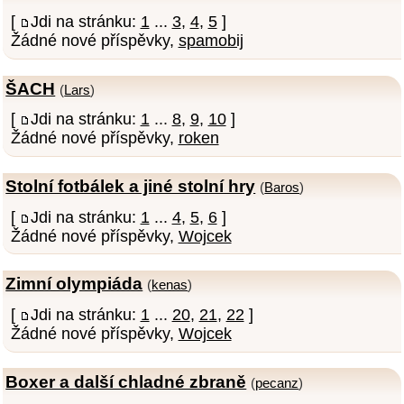
[
Jdi na stránku:
1
...
3
,
4
,
5
]
Žádné nové příspěvky,
spamobij
ŠACH
(
Lars
)
[
Jdi na stránku:
1
...
8
,
9
,
10
]
Žádné nové příspěvky,
roken
Stolní fotbálek a jiné stolní hry
(
Baros
)
[
Jdi na stránku:
1
...
4
,
5
,
6
]
Žádné nové příspěvky,
Wojcek
Zimní olympiáda
(
kenas
)
[
Jdi na stránku:
1
...
20
,
21
,
22
]
Žádné nové příspěvky,
Wojcek
Boxer a další chladné zbraně
(
pecanz
)