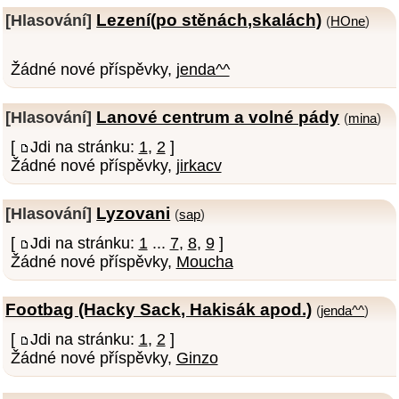
Lezení(po stěnách,skalách)
[Hlasování]
(
HOne
)
Žádné nové příspěvky,
jenda^^
Lanové centrum a volné pády
[Hlasování]
(
mina
)
[
Jdi na stránku:
1
,
2
]
Žádné nové příspěvky,
jirkacv
Lyzovani
[Hlasování]
(
sap
)
[
Jdi na stránku:
1
...
7
,
8
,
9
]
Žádné nové příspěvky,
Moucha
Footbag (Hacky Sack, Hakisák apod.)
(
jenda^^
)
[
Jdi na stránku:
1
,
2
]
Žádné nové příspěvky,
Ginzo