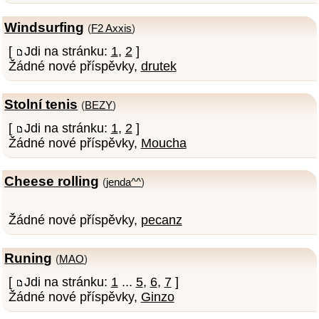
Windsurfing
(
F2 Axxis
)
[
Jdi na stránku:
1
,
2
]
Žádné nové příspěvky,
drutek
Stolní tenis
(
BEZY
)
[
Jdi na stránku:
1
,
2
]
Žádné nové příspěvky,
Moucha
Cheese rolling
(
jenda^^
)
Žádné nové příspěvky,
pecanz
Runing
(
MAO
)
[
Jdi na stránku:
1
...
5
,
6
,
7
]
Žádné nové příspěvky,
Ginzo