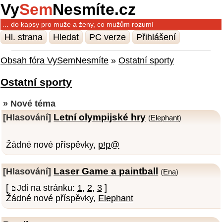
Vy
Sem
Nesmíte.cz
… do kapsy pro muže a ženy, co mužům rozumí
Hl. strana
Hledat
PC verze
Přihlášení
Obsah fóra VySemNesmíte
»
Ostatní sporty
Ostatní sporty
» Nové téma
Letní olympijské hry
[Hlasování]
(
Elephant
)
Žádné nové příspěvky,
p!p@
Laser Game a paintball
[Hlasování]
(
Ena
)
[
Jdi na stránku:
1
,
2
,
3
]
Žádné nové příspěvky,
Elephant