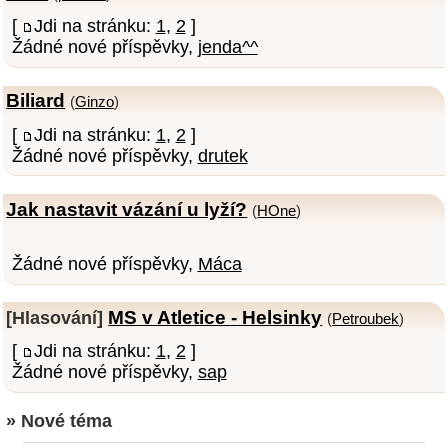
[
Jdi na stránku:
1
,
2
]
Žádné nové příspěvky,
jenda^^
Biliard
(
Ginzo
)
[
Jdi na stránku:
1
,
2
]
Žádné nové příspěvky,
drutek
Jak nastavit vázání u lyží?
(
HOne
)
Žádné nové příspěvky,
Máca
MS v Atletice - Helsinky
[Hlasování]
(
Petroubek
)
[
Jdi na stránku:
1
,
2
]
Žádné nové příspěvky,
sap
» Nové téma