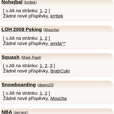
Nohejbal
(
krrttek
)
[
Jdi na stránku:
1
,
2
]
Žádné nové příspěvky,
krrttek
LOH 2008 Peking
(
Moucha
)
[
Jdi na stránku:
1
,
2
]
Žádné nové příspěvky,
jenda^^
Squash
(
Mark Pawl
)
[
Jdi na stránku:
1
,
2
,
3
]
Žádné nové příspěvky,
BratrCukr
Snowboarding
(
djpero23
)
[
Jdi na stránku:
1
,
2
]
Žádné nové příspěvky,
Moucha
NBA
(
pecanz
)