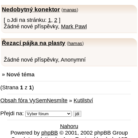
Nedobytný konektor
(
manas
)
[
Jdi na stránku:
1
,
2
]
Žádné nové příspěvky,
Mark Pawl
Řezací pájka na plasty
(
hamas
)
Žádné nové příspěvky, Anonymní
» Nové téma
(Strana
1
z
1
)
Obsah fóra VySemNesmíte
»
Kutilství
Přejdi na:
Nahoru
Powered by
phpBB
© 2001, 2002 phpBB Group