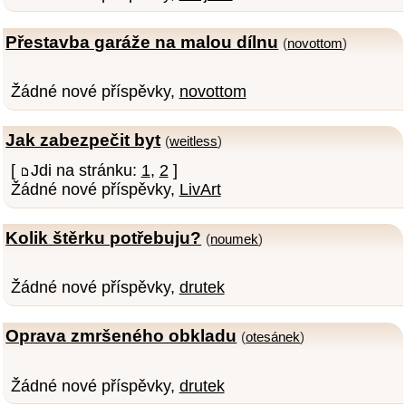
Přestavba garáže na malou dílnu
(
novottom
)
Žádné nové příspěvky,
novottom
Jak zabezpečit byt
(
weitless
)
[
Jdi na stránku:
1
,
2
]
Žádné nové příspěvky,
LivArt
Kolik štěrku potřebuju?
(
noumek
)
Žádné nové příspěvky,
drutek
Oprava zmršeného obkladu
(
otesánek
)
Žádné nové příspěvky,
drutek