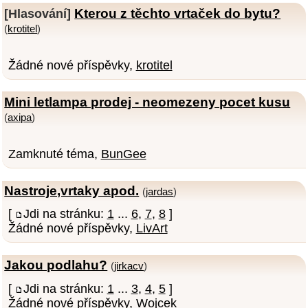
Kterou z těchto vrtaček do bytu?
[Hlasování]
(
krotitel
)
Žádné nové příspěvky,
krotitel
Mini letlampa prodej - neomezeny pocet kusu
(
axipa
)
Zamknuté téma,
BunGee
Nastroje,vrtaky apod.
(
jardas
)
[
Jdi na stránku:
1
...
6
,
7
,
8
]
Žádné nové příspěvky,
LivArt
Jakou podlahu?
(
jirkacv
)
[
Jdi na stránku:
1
...
3
,
4
,
5
]
Žádné nové příspěvky,
Wojcek