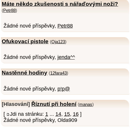
Máte někdo zkušenosti s nářaďovými noži?
(
Petr88
)
Žádné nové příspěvky,
Petr88
Ofukovací pistole
(
Oja123
)
Žádné nové příspěvky,
jenda^^
Nastěnné hodiny
(
12fara43
)
Žádné nové příspěvky,
p!p@
Říznutí při holení
[Hlasování]
(
manas
)
[
Jdi na stránku:
1
...
14
,
15
,
16
]
Žádné nové příspěvky, Olda909