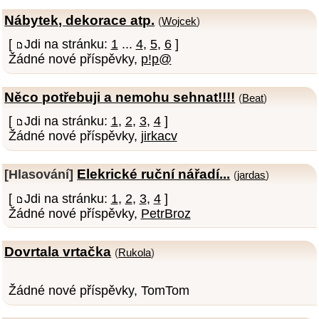
Nábytek, dekorace atp.
(
Wojcek
)
[
Jdi na stránku:
1
...
4
,
5
,
6
]
Žádné nové příspěvky,
p!p@
Něco potřebuji a nemohu sehnat!!!!
(
Beat
)
[
Jdi na stránku:
1
,
2
,
3
,
4
]
Žádné nové příspěvky,
jirkacv
Elekrické ruční nářadí...
[Hlasování]
(
jardas
)
[
Jdi na stránku:
1
,
2
,
3
,
4
]
Žádné nové příspěvky,
PetrBroz
Dovrtala vrtačka
(
Rukola
)
Žádné nové příspěvky, TomTom