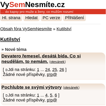
Vy
Sem
Nesmíte.cz
… do kapsy pro muže a ženy, co mužům rozumí
Hl. strana
Hledat
PC verze
Přihlášení
Obsah fóra VySemNesmíte
»
Kutilství
Kutilství
» Nové téma
Devatero řemesel, desátá bída. Co si
neudělám, to nemám.
(
otesánek
)
[
Jdi na stránku:
1
...
24
,
25
,
26
]
Žádné nové příspěvky,
p!p@
Pochlubte se svými výtvory
(
otesánek
)
[
Jdi na stránku:
1
...
4
,
5
,
6
]
Žádné nové příspěvky,
p!p@