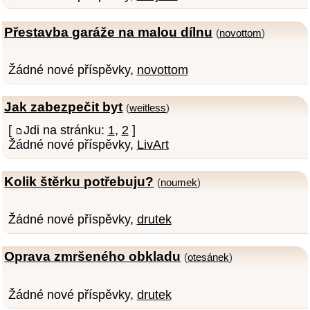
Přestavba garáže na malou dílnu
(
novottom
)
Žádné nové příspěvky,
novottom
Jak zabezpečit byt
(
weitless
)
[
Jdi na stránku:
1
,
2
]
Žádné nové příspěvky,
LivArt
Kolik štěrku potřebuju?
(
noumek
)
Žádné nové příspěvky,
drutek
Oprava zmršeného obkladu
(
otesánek
)
Žádné nové příspěvky,
drutek