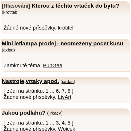
Kterou z těchto vrtaček do bytu?
[Hlasování]
(
krotitel
)
Žádné nové příspěvky,
krotitel
Mini letlampa prodej - neomezeny pocet kusu
(
axipa
)
Zamknuté téma,
BunGee
Nastroje,vrtaky apod.
(
jardas
)
[
Jdi na stránku:
1
...
6
,
7
,
8
]
Žádné nové příspěvky,
LivArt
Jakou podlahu?
(
jirkacv
)
[
Jdi na stránku:
1
...
3
,
4
,
5
]
Žádné nové příspěvky,
Wojcek