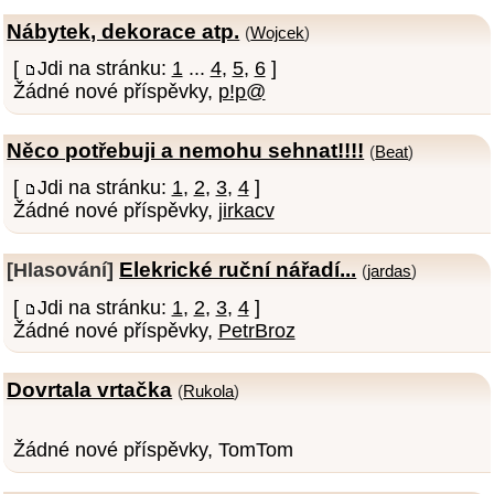
Nábytek, dekorace atp.
(
Wojcek
)
[
Jdi na stránku:
1
...
4
,
5
,
6
]
Žádné nové příspěvky,
p!p@
Něco potřebuji a nemohu sehnat!!!!
(
Beat
)
[
Jdi na stránku:
1
,
2
,
3
,
4
]
Žádné nové příspěvky,
jirkacv
Elekrické ruční nářadí...
[Hlasování]
(
jardas
)
[
Jdi na stránku:
1
,
2
,
3
,
4
]
Žádné nové příspěvky,
PetrBroz
Dovrtala vrtačka
(
Rukola
)
Žádné nové příspěvky, TomTom