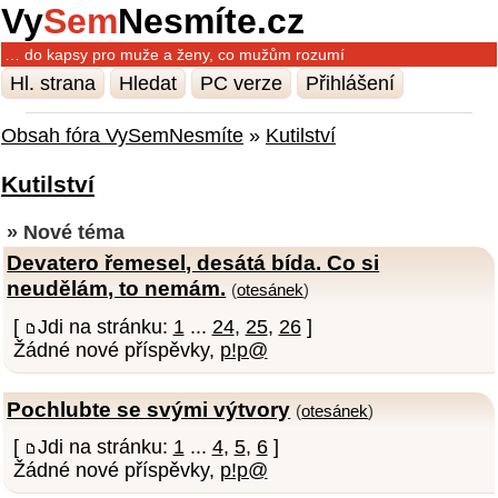
Vy
Sem
Nesmíte.cz
… do kapsy pro muže a ženy, co mužům rozumí
Hl. strana
Hledat
PC verze
Přihlášení
Obsah fóra VySemNesmíte
»
Kutilství
Kutilství
» Nové téma
Devatero řemesel, desátá bída. Co si
neudělám, to nemám.
(
otesánek
)
[
Jdi na stránku:
1
...
24
,
25
,
26
]
Žádné nové příspěvky,
p!p@
Pochlubte se svými výtvory
(
otesánek
)
[
Jdi na stránku:
1
...
4
,
5
,
6
]
Žádné nové příspěvky,
p!p@