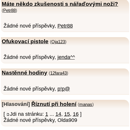
Máte někdo zkušenosti s nářaďovými noži?
(
Petr88
)
Žádné nové příspěvky,
Petr88
Ofukovací pistole
(
Oja123
)
Žádné nové příspěvky,
jenda^^
Nastěnné hodiny
(
12fara43
)
Žádné nové příspěvky,
p!p@
Říznutí při holení
[Hlasování]
(
manas
)
[
Jdi na stránku:
1
...
14
,
15
,
16
]
Žádné nové příspěvky, Olda909