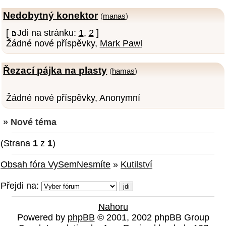
Nedobytný konektor
(
manas
)
[
Jdi na stránku:
1
,
2
]
Žádné nové příspěvky,
Mark Pawl
Řezací pájka na plasty
(
hamas
)
Žádné nové příspěvky, Anonymní
» Nové téma
(Strana
1
z
1
)
Obsah fóra VySemNesmíte
»
Kutilství
Přejdi na:
Nahoru
Powered by
phpBB
© 2001, 2002 phpBB Group