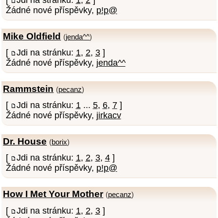
Žádné nové příspěvky,
p!p@
Mike Oldfield
(
jenda^^
)
[
Jdi na stránku:
1
,
2
,
3
]
Žádné nové příspěvky,
jenda^^
Rammstein
(
pecanz
)
[
Jdi na stránku:
1
...
5
,
6
,
7
]
Žádné nové příspěvky,
jirkacv
Dr. House
(
borix
)
[
Jdi na stránku:
1
,
2
,
3
,
4
]
Žádné nové příspěvky,
p!p@
How I Met Your Mother
(
pecanz
)
[
Jdi na stránku:
1
,
2
,
3
]