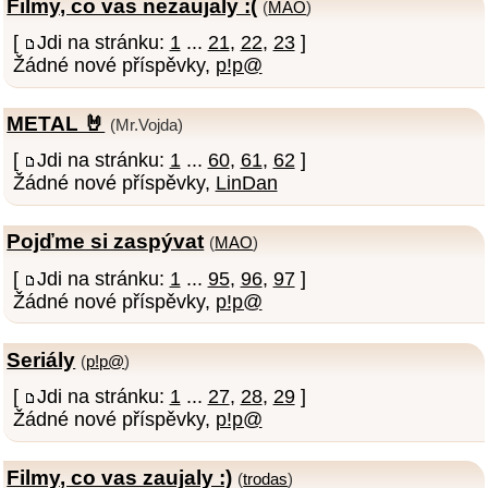
Filmy, co vas nezaujaly :(
(
MAO
)
[
Jdi na stránku:
1
...
21
,
22
,
23
]
Žádné nové příspěvky,
p!p@
METAL 🤘
(Mr.Vojda)
[
Jdi na stránku:
1
...
60
,
61
,
62
]
Žádné nové příspěvky,
LinDan
Pojďme si zaspývat
(
MAO
)
[
Jdi na stránku:
1
...
95
,
96
,
97
]
Žádné nové příspěvky,
p!p@
Seriály
(
p!p@
)
[
Jdi na stránku:
1
...
27
,
28
,
29
]
Žádné nové příspěvky,
p!p@
Filmy, co vas zaujaly :)
(
trodas
)