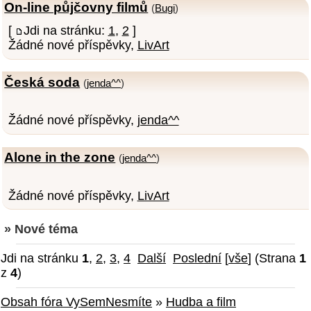
On-line půjčovny filmů
(
Bugi
)
[
Jdi na stránku:
1
,
2
]
Žádné nové příspěvky,
LivArt
Česká soda
(
jenda^^
)
Žádné nové příspěvky,
jenda^^
Alone in the zone
(
jenda^^
)
Žádné nové příspěvky,
LivArt
» Nové téma
Jdi na stránku
1
,
2
,
3
,
4
Další
Poslední
[
vše
] (Strana
1
z
4
)
Obsah fóra VySemNesmíte
»
Hudba a film