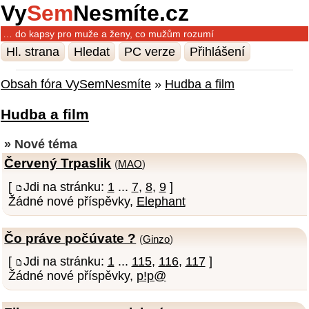
Vy
Sem
Nesmíte.cz
… do kapsy pro muže a ženy, co mužům rozumí
Hl. strana
Hledat
PC verze
Přihlášení
Obsah fóra VySemNesmíte
»
Hudba a film
Hudba a film
» Nové téma
Červený Trpaslik
(
MAO
)
[
Jdi na stránku:
1
...
7
,
8
,
9
]
Žádné nové příspěvky,
Elephant
Čo práve počúvate ?
(
Ginzo
)
[
Jdi na stránku:
1
...
115
,
116
,
117
]
Žádné nové příspěvky,
p!p@