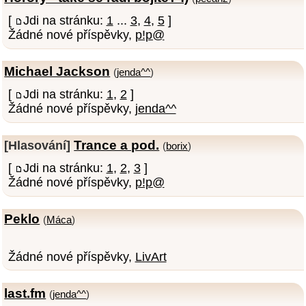
[
Jdi na stránku:
1
...
3
,
4
,
5
]
Žádné nové příspěvky,
p!p@
Michael Jackson
(
jenda^^
)
[
Jdi na stránku:
1
,
2
]
Žádné nové příspěvky,
jenda^^
Trance a pod.
[Hlasování]
(
borix
)
[
Jdi na stránku:
1
,
2
,
3
]
Žádné nové příspěvky,
p!p@
Peklo
(
Máca
)
Žádné nové příspěvky,
LivArt
last.fm
(
jenda^^
)