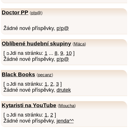
Doctor PP
(
p!p@
)
Žádné nové příspěvky,
p!p@
Oblíbené hudební skupiny
(
Máca
)
[
Jdi na stránku:
1
...
8
,
9
,
10
]
Žádné nové příspěvky,
p!p@
Black Books
(
pecanz
)
[
Jdi na stránku:
1
,
2
,
3
]
Žádné nové příspěvky,
drutek
Kytaristi na YouTube
(
Moucha
)
[
Jdi na stránku:
1
,
2
]
Žádné nové příspěvky,
jenda^^