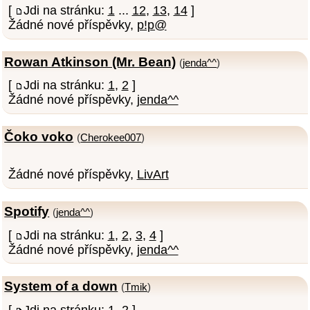
[
Jdi na stránku:
1
...
12
,
13
,
14
]
Žádné nové příspěvky,
p!p@
Rowan Atkinson (Mr. Bean)
(
jenda^^
)
[
Jdi na stránku:
1
,
2
]
Žádné nové příspěvky,
jenda^^
Čoko voko
(
Cherokee007
)
Žádné nové příspěvky,
LivArt
Spotify
(
jenda^^
)
[
Jdi na stránku:
1
,
2
,
3
,
4
]
Žádné nové příspěvky,
jenda^^
System of a down
(
Tmik
)
[
Jdi na stránku:
1
,
2
]