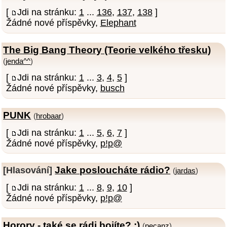
[
Jdi na stránku:
1
...
136
,
137
,
138
]
Žádné nové příspěvky,
Elephant
The Big Bang Theory (Teorie velkého třesku)
(
jenda^^
)
[
Jdi na stránku:
1
...
3
,
4
,
5
]
Žádné nové příspěvky,
busch
PUNK
(
hrobaar
)
[
Jdi na stránku:
1
...
5
,
6
,
7
]
Žádné nové příspěvky,
p!p@
Jake posloucháte rádio?
[Hlasování]
(
jardas
)
[
Jdi na stránku:
1
...
8
,
9
,
10
]
Žádné nové příspěvky,
p!p@
Horory - také se rádi bojíte? :)
(
pecanz
)