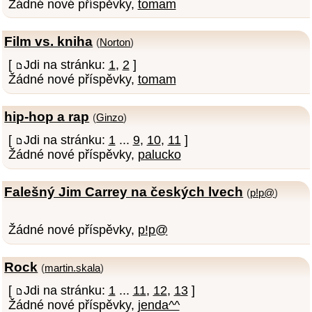
Žádné nové příspěvky,
tomam
Film vs. kniha
(
Norton
)
[
Jdi na stránku:
1
,
2
]
Žádné nové příspěvky,
tomam
hip-hop a rap
(
Ginzo
)
[
Jdi na stránku:
1
...
9
,
10
,
11
]
Žádné nové příspěvky,
palucko
Falešný Jim Carrey na českých lvech
(
p!p@
)
Žádné nové příspěvky,
p!p@
Rock
(
martin.skala
)
[
Jdi na stránku:
1
...
11
,
12
,
13
]
Žádné nové příspěvky,
jenda^^