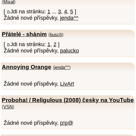
(
Mixal
)
[
Jdi na stránku:
1
...
3
,
4
,
5
]
Žádné nové příspěvky,
jenda^^
Přátelé - shánim
(
busch
)
[
Jdi na stránku:
1
,
2
]
Žádné nové příspěvky,
palucko
Annoying Orange
(
jenda^^
)
Žádné nové příspěvky,
LivArt
Proboha! / Religulous (2008) česky na YouTube
(
VSN
)
Žádné nové příspěvky,
p!p@