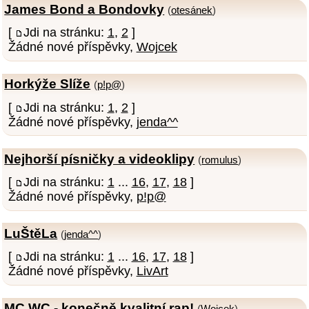
James Bond a Bondovky
(
otesánek
)
[
Jdi na stránku:
1
,
2
]
Žádné nové příspěvky,
Wojcek
Horkýže Slíže
(
p!p@
)
[
Jdi na stránku:
1
,
2
]
Žádné nové příspěvky,
jenda^^
Nejhorší písničky a videoklipy
(
romulus
)
[
Jdi na stránku:
1
...
16
,
17
,
18
]
Žádné nové příspěvky,
p!p@
LuŠtěLa
(
jenda^^
)
[
Jdi na stránku:
1
...
16
,
17
,
18
]
Žádné nové příspěvky,
LivArt
MC WC - konečně kvalitní rap!