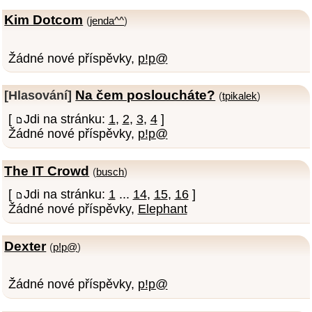
Kim Dotcom
(
jenda^^
)
Žádné nové příspěvky,
p!p@
Na čem posloucháte?
[Hlasování]
(
tpikalek
)
[
Jdi na stránku:
1
,
2
,
3
,
4
]
Žádné nové příspěvky,
p!p@
The IT Crowd
(
busch
)
[
Jdi na stránku:
1
...
14
,
15
,
16
]
Žádné nové příspěvky,
Elephant
Dexter
(
p!p@
)
Žádné nové příspěvky,
p!p@