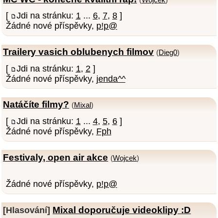
(
Wojcek
)
[
Jdi na stránku:
1
...
6
,
7
,
8
]
Žádné nové příspěvky,
p!p@
Trailery vasich oblubenych filmov
(
Dieg0
)
[
Jdi na stránku:
1
,
2
]
Žádné nové příspěvky,
jenda^^
Natáčíte filmy?
(
Mixal
)
[
Jdi na stránku:
1
...
4
,
5
,
6
]
Žádné nové příspěvky,
Fph
Festivaly, open air akce
(
Wojcek
)
Žádné nové příspěvky,
p!p@
Mixal doporučuje videoklipy :D
[Hlasování]