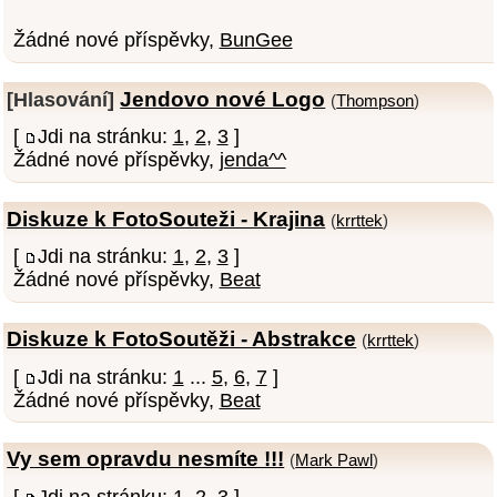
Žádné nové příspěvky,
BunGee
Jendovo nové Logo
[Hlasování]
(
Thompson
)
[
Jdi na stránku:
1
,
2
,
3
]
Žádné nové příspěvky,
jenda^^
Diskuze k FotoSouteži - Krajina
(
krrttek
)
[
Jdi na stránku:
1
,
2
,
3
]
Žádné nové příspěvky,
Beat
Diskuze k FotoSoutěži - Abstrakce
(
krrttek
)
[
Jdi na stránku:
1
...
5
,
6
,
7
]
Žádné nové příspěvky,
Beat
Vy sem opravdu nesmíte !!!
(
Mark Pawl
)
[
Jdi na stránku:
1
,
2
,
3
]