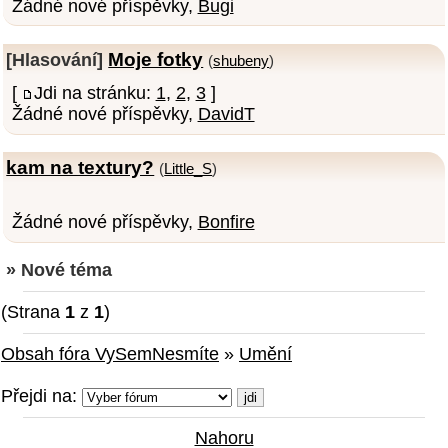
Žádné nové příspěvky,
Bugi
Moje fotky
[Hlasování]
(
shubeny
)
[
Jdi na stránku:
1
,
2
,
3
]
Žádné nové příspěvky,
DavidT
kam na textury?
(
Little_S
)
Žádné nové příspěvky,
Bonfire
» Nové téma
(Strana
1
z
1
)
Obsah fóra VySemNesmíte
»
Umění
Přejdi na:
Nahoru