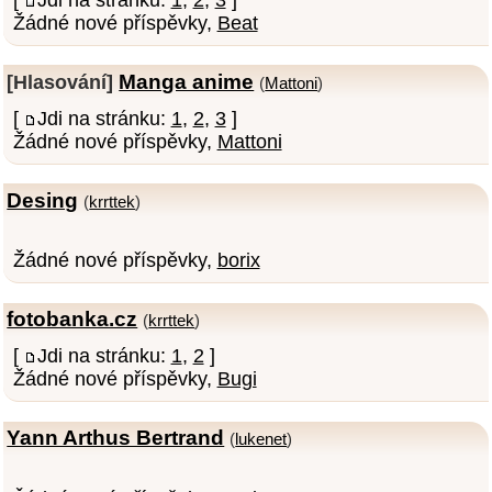
Žádné nové příspěvky,
Beat
Manga anime
[Hlasování]
(
Mattoni
)
[
Jdi na stránku:
1
,
2
,
3
]
Žádné nové příspěvky,
Mattoni
Desing
(
krrttek
)
Žádné nové příspěvky,
borix
fotobanka.cz
(
krrttek
)
[
Jdi na stránku:
1
,
2
]
Žádné nové příspěvky,
Bugi
Yann Arthus Bertrand
(
lukenet
)