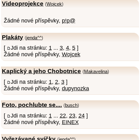
Videoprojekce
(
Wojcek
)
Žádné nové příspěvky,
p!p@
Plakáty
(
jenda^^
)
[
Jdi na stránku:
1
...
3
,
4
,
5
]
Žádné nové příspěvky,
Wojcek
Kaplický a jeho Chobotnice
(
Makavelina
)
[
Jdi na stránku:
1
,
2
,
3
]
Žádné nové příspěvky,
dupynozka
Foto, pochlubte se....
(
busch
)
[
Jdi na stránku:
1
...
22
,
23
,
24
]
Žádné nové příspěvky,
EINEX
Vyřezávané svíčky
(
jenda^^
)