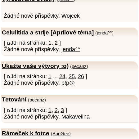
Žádné nové příspěvky,
Wojcek
Celulitida a strije [Aprílové téma]
(
jenda^^
)
[
Jdi na stránku:
1
,
2
]
Žádné nové příspěvky,
jenda^^
Ukažte vaše výtvory :o)
(
pecanz
)
[
Jdi na stránku:
1
...
24
,
25
,
26
]
Žádné nové příspěvky,
p!p@
Tetování
(
pecanz
)
[
Jdi na stránku:
1
,
2
,
3
]
Žádné nové příspěvky,
Makavelina
Rámeček k fotce
(
BunGee
)