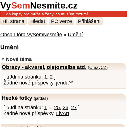
Vy
Sem
Nesmíte.cz
… do kapsy pro muže a ženy, co mužům rozumí
Hl. strana
Hledat
PC verze
Přihlášení
Obsah fóra VySemNesmíte
»
Umění
Umění
» Nové téma
Obrazy - akvarel, olejomalba atd.
(
CrazyCZ
)
[
Jdi na stránku:
1
,
2
]
Žádné nové příspěvky,
jenda^^
Hezké fotky
(
jardas
)
[
Jdi na stránku:
1
...
25
,
26
,
27
]
Žádné nové příspěvky,
LivArt