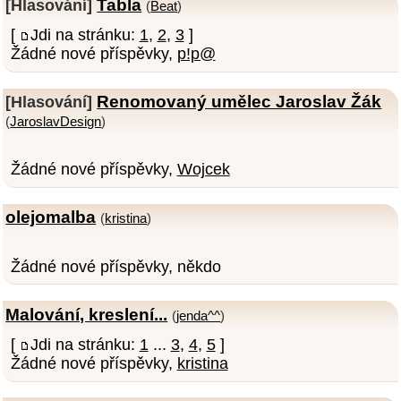
Tabla
[Hlasování]
(
Beat
)
[
Jdi na stránku:
1
,
2
,
3
]
Žádné nové příspěvky,
p!p@
Renomovaný umělec Jaroslav Žák
[Hlasování]
(
JaroslavDesign
)
Žádné nové příspěvky,
Wojcek
olejomalba
(
kristina
)
Žádné nové příspěvky, někdo
Malování, kreslení...
(
jenda^^
)
[
Jdi na stránku:
1
...
3
,
4
,
5
]
Žádné nové příspěvky,
kristina