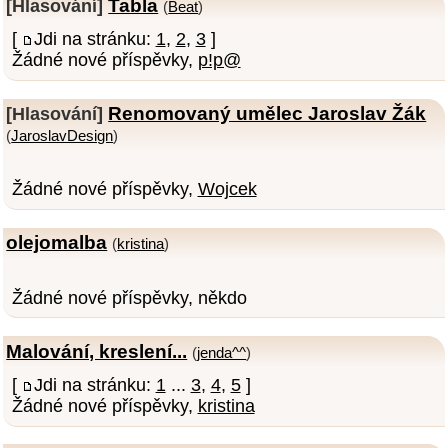
Tabla
[Hlasování]
(
Beat
)
[
Jdi na stránku:
1
,
2
,
3
]
Žádné nové příspěvky,
p!p@
Renomovaný umělec Jaroslav Žák
[Hlasování]
(
JaroslavDesign
)
Žádné nové příspěvky,
Wojcek
olejomalba
(
kristina
)
Žádné nové příspěvky, někdo
Malování, kreslení...
(
jenda^^
)
[
Jdi na stránku:
1
...
3
,
4
,
5
]
Žádné nové příspěvky,
kristina