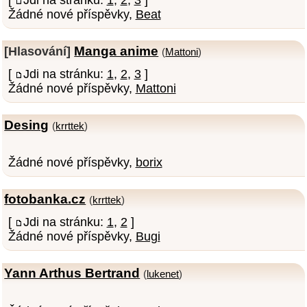
Žádné nové příspěvky,
Beat
Manga anime
[Hlasování]
(
Mattoni
)
[
Jdi na stránku:
1
,
2
,
3
]
Žádné nové příspěvky,
Mattoni
Desing
(
krrttek
)
Žádné nové příspěvky,
borix
fotobanka.cz
(
krrttek
)
[
Jdi na stránku:
1
,
2
]
Žádné nové příspěvky,
Bugi
Yann Arthus Bertrand
(
lukenet
)