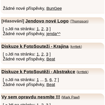
Žádné nové příspěvky,
BunGee
Jendovo nové Logo
[Hlasování]
(
Thompson
)
[
Jdi na stránku:
1
,
2
,
3
]
Žádné nové příspěvky,
jenda^^
Diskuze k FotoSouteži - Krajina
(
krrttek
)
[
Jdi na stránku:
1
,
2
,
3
]
Žádné nové příspěvky,
Beat
Diskuze k FotoSoutěži - Abstrakce
(
krrttek
)
[
Jdi na stránku:
1
...
5
,
6
,
7
]
Žádné nové příspěvky,
Beat
Vy sem opravdu nesmíte !!!
(
Mark Pawl
)
[
Jdi na stránku:
1
,
2
,
3
]