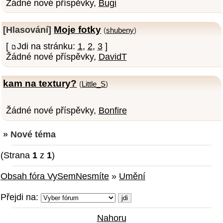
Žádné nové příspěvky,
Bugi
Moje fotky
[Hlasování]
(
shubeny
)
[
Jdi na stránku:
1
,
2
,
3
]
Žádné nové příspěvky,
DavidT
kam na textury?
(
Little_S
)
Žádné nové příspěvky,
Bonfire
» Nové téma
(Strana
1
z
1
)
Obsah fóra VySemNesmíte
»
Umění
Přejdi na:
Nahoru