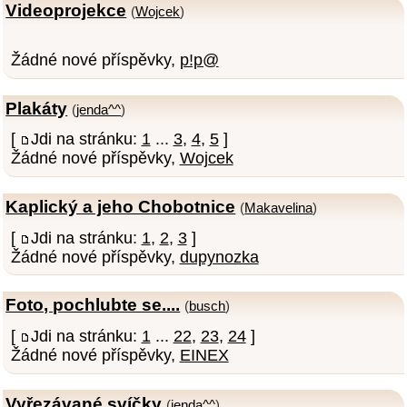
Videoprojekce
(
Wojcek
)
Žádné nové příspěvky,
p!p@
Plakáty
(
jenda^^
)
[
Jdi na stránku:
1
...
3
,
4
,
5
]
Žádné nové příspěvky,
Wojcek
Kaplický a jeho Chobotnice
(
Makavelina
)
[
Jdi na stránku:
1
,
2
,
3
]
Žádné nové příspěvky,
dupynozka
Foto, pochlubte se....
(
busch
)
[
Jdi na stránku:
1
...
22
,
23
,
24
]
Žádné nové příspěvky,
EINEX
Vyřezávané svíčky
(
jenda^^
)