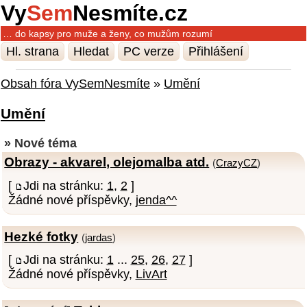
Vy
Sem
Nesmíte.cz
… do kapsy pro muže a ženy, co mužům rozumí
Hl. strana
Hledat
PC verze
Přihlášení
Obsah fóra VySemNesmíte
»
Umění
Umění
» Nové téma
Obrazy - akvarel, olejomalba atd.
(
CrazyCZ
)
[
Jdi na stránku:
1
,
2
]
Žádné nové příspěvky,
jenda^^
Hezké fotky
(
jardas
)
[
Jdi na stránku:
1
...
25
,
26
,
27
]
Žádné nové příspěvky,
LivArt