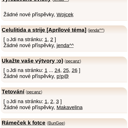
Žádné nové příspěvky,
Wojcek
Celulitida a strije [Aprílové téma]
(
jenda^^
)
[
Jdi na stránku:
1
,
2
]
Žádné nové příspěvky,
jenda^^
Ukažte vaše výtvory :o)
(
pecanz
)
[
Jdi na stránku:
1
...
24
,
25
,
26
]
Žádné nové příspěvky,
p!p@
Tetování
(
pecanz
)
[
Jdi na stránku:
1
,
2
,
3
]
Žádné nové příspěvky,
Makavelina
Rámeček k fotce
(
BunGee
)