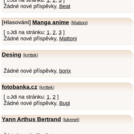
Žádné nové příspěvky,
Beat
Manga anime
[Hlasování]
(
Mattoni
)
[
Jdi na stránku:
1
,
2
,
3
]
Žádné nové příspěvky,
Mattoni
Desing
(
krrttek
)
Žádné nové příspěvky,
borix
fotobanka.cz
(
krrttek
)
[
Jdi na stránku:
1
,
2
]
Žádné nové příspěvky,
Bugi
Yann Arthus Bertrand
(
lukenet
)