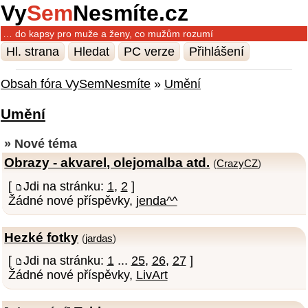
Vy
Sem
Nesmíte.cz
… do kapsy pro muže a ženy, co mužům rozumí
Hl. strana
Hledat
PC verze
Přihlášení
Obsah fóra VySemNesmíte
»
Umění
Umění
» Nové téma
Obrazy - akvarel, olejomalba atd.
(
CrazyCZ
)
[
Jdi na stránku:
1
,
2
]
Žádné nové příspěvky,
jenda^^
Hezké fotky
(
jardas
)
[
Jdi na stránku:
1
...
25
,
26
,
27
]
Žádné nové příspěvky,
LivArt