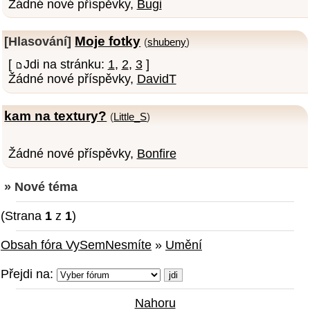
Žádné nové příspěvky,
Bugi
Moje fotky
[Hlasování]
(
shubeny
)
[
Jdi na stránku:
1
,
2
,
3
]
Žádné nové příspěvky,
DavidT
kam na textury?
(
Little_S
)
Žádné nové příspěvky,
Bonfire
» Nové téma
(Strana
1
z
1
)
Obsah fóra VySemNesmíte
»
Umění
Přejdi na:
Nahoru