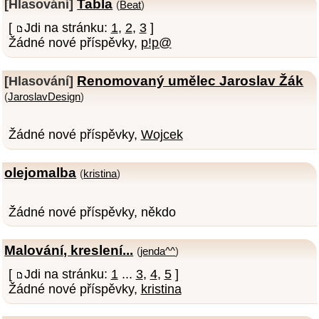
Tabla
[Hlasování]
(
Beat
)
[
Jdi na stránku:
1
,
2
,
3
]
Žádné nové příspěvky,
p!p@
Renomovaný umělec Jaroslav Žák
[Hlasování]
(
JaroslavDesign
)
Žádné nové příspěvky,
Wojcek
olejomalba
(
kristina
)
Žádné nové příspěvky, někdo
Malování, kreslení...
(
jenda^^
)
[
Jdi na stránku:
1
...
3
,
4
,
5
]
Žádné nové příspěvky,
kristina