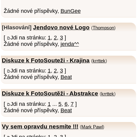
Žádné nové příspěvky,
BunGee
Jendovo nové Logo
[Hlasování]
(
Thompson
)
[
Jdi na stránku:
1
,
2
,
3
]
Žádné nové příspěvky,
jenda^^
Diskuze k FotoSouteži - Krajina
(
krrttek
)
[
Jdi na stránku:
1
,
2
,
3
]
Žádné nové příspěvky,
Beat
Diskuze k FotoSoutěži - Abstrakce
(
krrttek
)
[
Jdi na stránku:
1
...
5
,
6
,
7
]
Žádné nové příspěvky,
Beat
Vy sem opravdu nesmíte !!!
(
Mark Pawl
)
[
Jdi na stránku:
1
,
2
,
3
]