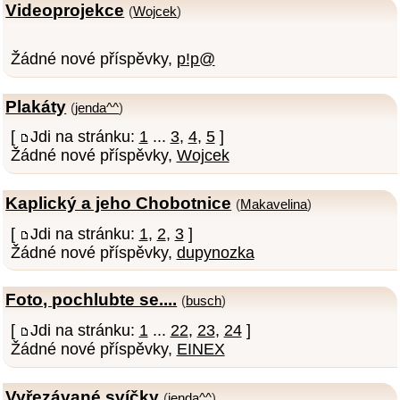
Videoprojekce
(
Wojcek
)
Žádné nové příspěvky,
p!p@
Plakáty
(
jenda^^
)
[
Jdi na stránku:
1
...
3
,
4
,
5
]
Žádné nové příspěvky,
Wojcek
Kaplický a jeho Chobotnice
(
Makavelina
)
[
Jdi na stránku:
1
,
2
,
3
]
Žádné nové příspěvky,
dupynozka
Foto, pochlubte se....
(
busch
)
[
Jdi na stránku:
1
...
22
,
23
,
24
]
Žádné nové příspěvky,
EINEX
Vyřezávané svíčky
(
jenda^^
)