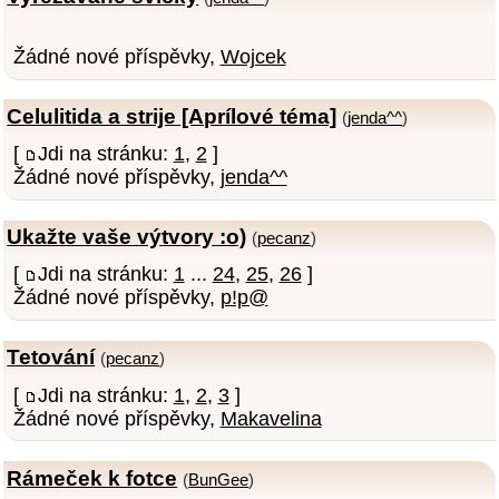
Žádné nové příspěvky,
Wojcek
Celulitida a strije [Aprílové téma]
(
jenda^^
)
[
Jdi na stránku:
1
,
2
]
Žádné nové příspěvky,
jenda^^
Ukažte vaše výtvory :o)
(
pecanz
)
[
Jdi na stránku:
1
...
24
,
25
,
26
]
Žádné nové příspěvky,
p!p@
Tetování
(
pecanz
)
[
Jdi na stránku:
1
,
2
,
3
]
Žádné nové příspěvky,
Makavelina
Rámeček k fotce
(
BunGee
)