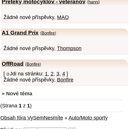
Preteky motocyklov - veteranov
(
hanni
)
Žádné nové příspěvky,
MAO
A1 Grand Prix
(
Bonfire
)
Žádné nové příspěvky,
Thompson
OffRoad
(
Bonfire
)
[
Jdi na stránku:
1
,
2
,
3
,
4
]
Žádné nové příspěvky,
Bonfire
» Nové téma
(Strana
1
z
1
)
Obsah fóra VySemNesmíte
»
Auto/Moto sporty