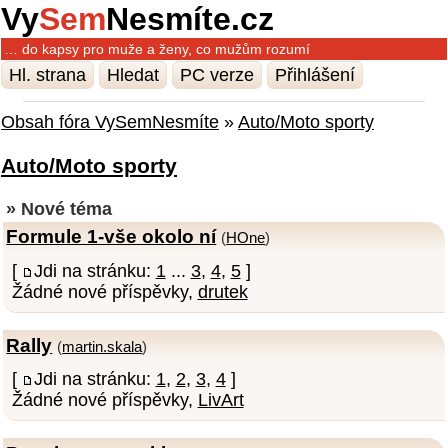
Vy
Sem
Nesmíte.cz
… do kapsy pro muže a ženy, co mužům rozumí
Hl. strana
Hledat
PC verze
Přihlášení
Obsah fóra VySemNesmíte
»
Auto/Moto sporty
Auto/Moto sporty
» Nové téma
Formule 1-vše okolo ní
(
HOne
)
[
Jdi na stránku:
1
...
3
,
4
,
5
]
Žádné nové příspěvky,
drutek
Rally
(
martin.skala
)
[
Jdi na stránku:
1
,
2
,
3
,
4
]
Žádné nové příspěvky,
LivArt