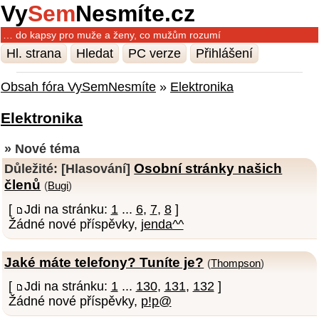
Vy
Sem
Nesmíte.cz
… do kapsy pro muže a ženy, co mužům rozumí
Hl. strana
Hledat
PC verze
Přihlášení
Obsah fóra VySemNesmíte
»
Elektronika
Elektronika
» Nové téma
Osobní stránky našich
Důležité:
[Hlasování]
členů
(
Bugi
)
[
Jdi na stránku:
1
...
6
,
7
,
8
]
Žádné nové příspěvky,
jenda^^
Jaké máte telefony? Tuníte je?
(
Thompson
)
[
Jdi na stránku:
1
...
130
,
131
,
132
]
Žádné nové příspěvky,
p!p@