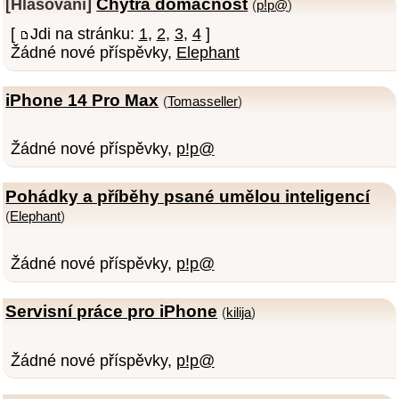
Chytrá domácnost
[Hlasování]
(
p!p@
)
[
Jdi na stránku:
1
,
2
,
3
,
4
]
Žádné nové příspěvky,
Elephant
iPhone 14 Pro Max
(
Tomasseller
)
Žádné nové příspěvky,
p!p@
Pohádky a příběhy psané umělou inteligencí
(
Elephant
)
Žádné nové příspěvky,
p!p@
Servisní práce pro iPhone
(
kilija
)
Žádné nové příspěvky,
p!p@