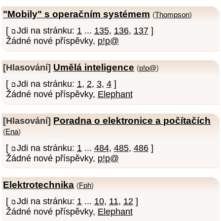
"Mobily" s operačním systémem
(
Thompson
)
[
Jdi na stránku:
1
...
135
,
136
,
137
]
Žádné nové příspěvky,
p!p@
Umělá inteligence
[Hlasování]
(
p!p@
)
[
Jdi na stránku:
1
,
2
,
3
,
4
]
Žádné nové příspěvky,
Elephant
Poradna o elektronice a počítačích
[Hlasování]
(
Ena
)
[
Jdi na stránku:
1
...
484
,
485
,
486
]
Žádné nové příspěvky,
p!p@
Elektrotechnika
(
Fph
)
[
Jdi na stránku:
1
...
10
,
11
,
12
]
Žádné nové příspěvky,
Elephant