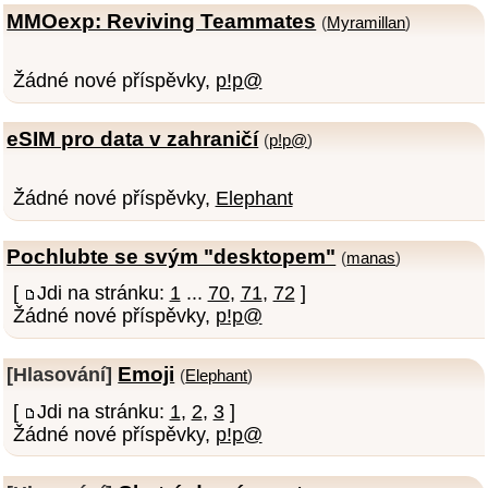
MMOexp: Reviving Teammates
(
Myramillan
)
Žádné nové příspěvky,
p!p@
eSIM pro data v zahraničí
(
p!p@
)
Žádné nové příspěvky,
Elephant
Pochlubte se svým "desktopem"
(
manas
)
[
Jdi na stránku:
1
...
70
,
71
,
72
]
Žádné nové příspěvky,
p!p@
Emoji
[Hlasování]
(
Elephant
)
[
Jdi na stránku:
1
,
2
,
3
]
Žádné nové příspěvky,
p!p@