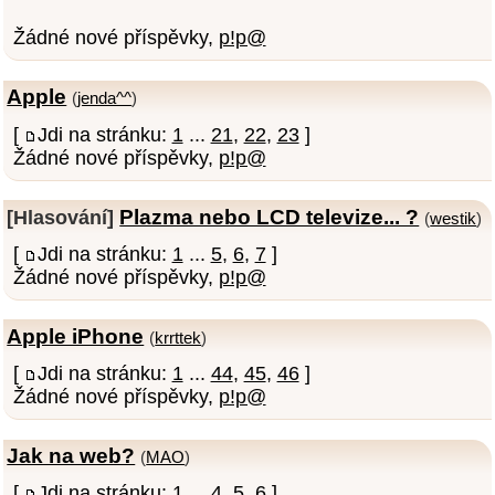
Žádné nové příspěvky,
p!p@
Apple
(
jenda^^
)
[
Jdi na stránku:
1
...
21
,
22
,
23
]
Žádné nové příspěvky,
p!p@
Plazma nebo LCD televize... ?
[Hlasování]
(
westik
)
[
Jdi na stránku:
1
...
5
,
6
,
7
]
Žádné nové příspěvky,
p!p@
Apple iPhone
(
krrttek
)
[
Jdi na stránku:
1
...
44
,
45
,
46
]
Žádné nové příspěvky,
p!p@
Jak na web?
(
MAO
)
[
Jdi na stránku:
1
...
4
,
5
,
6
]