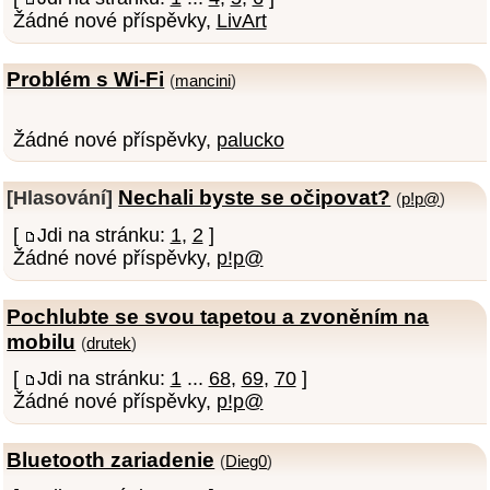
Žádné nové příspěvky,
LivArt
Problém s Wi-Fi
(
mancini
)
Žádné nové příspěvky,
palucko
Nechali byste se očipovat?
[Hlasování]
(
p!p@
)
[
Jdi na stránku:
1
,
2
]
Žádné nové příspěvky,
p!p@
Pochlubte se svou tapetou a zvoněním na
mobilu
(
drutek
)
[
Jdi na stránku:
1
...
68
,
69
,
70
]
Žádné nové příspěvky,
p!p@
Bluetooth zariadenie
(
Dieg0
)