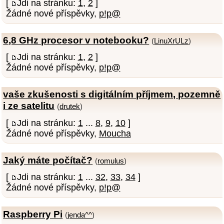
[
Jdi na stránku:
1
,
2
]
Žádné nové příspěvky,
p!p@
6,8 GHz procesor v notebooku?
(
LinuXrULz
)
[
Jdi na stránku:
1
,
2
]
Žádné nové příspěvky,
p!p@
vaše zkušenosti s digitálním příjmem, pozemně
i ze satelitu
(
drutek
)
[
Jdi na stránku:
1
...
8
,
9
,
10
]
Žádné nové příspěvky,
Moucha
Jaký máte počítač?
(
romulus
)
[
Jdi na stránku:
1
...
32
,
33
,
34
]
Žádné nové příspěvky,
p!p@
Raspberry Pi
(
jenda^^
)