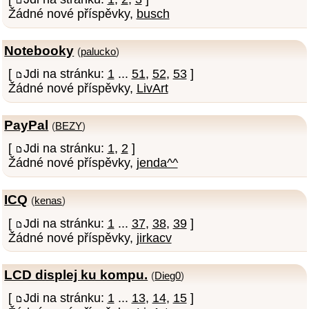
Žádné nové příspěvky,
busch
Notebooky
(
palucko
)
[
Jdi na stránku:
1
...
51
,
52
,
53
]
Žádné nové příspěvky,
LivArt
PayPal
(
BEZY
)
[
Jdi na stránku:
1
,
2
]
Žádné nové příspěvky,
jenda^^
ICQ
(
kenas
)
[
Jdi na stránku:
1
...
37
,
38
,
39
]
Žádné nové příspěvky,
jirkacv
LCD displej ku kompu.
(
Dieg0
)
[
Jdi na stránku:
1
...
13
,
14
,
15
]