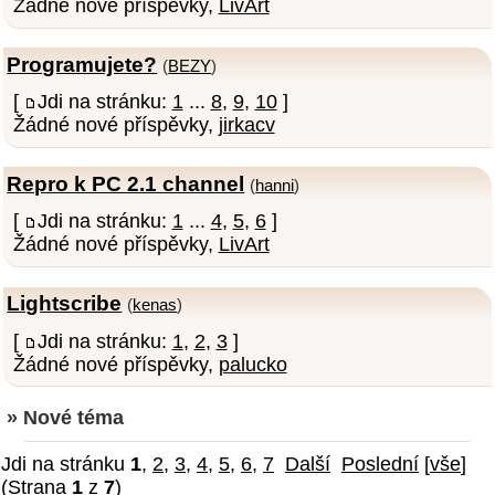
Žádné nové příspěvky,
LivArt
Programujete?
(
BEZY
)
[
Jdi na stránku:
1
...
8
,
9
,
10
]
Žádné nové příspěvky,
jirkacv
Repro k PC 2.1 channel
(
hanni
)
[
Jdi na stránku:
1
...
4
,
5
,
6
]
Žádné nové příspěvky,
LivArt
Lightscribe
(
kenas
)
[
Jdi na stránku:
1
,
2
,
3
]
Žádné nové příspěvky,
palucko
» Nové téma
Jdi na stránku
1
,
2
,
3
,
4
,
5
,
6
,
7
Další
Poslední
[
vše
]
(Strana
1
z
7
)