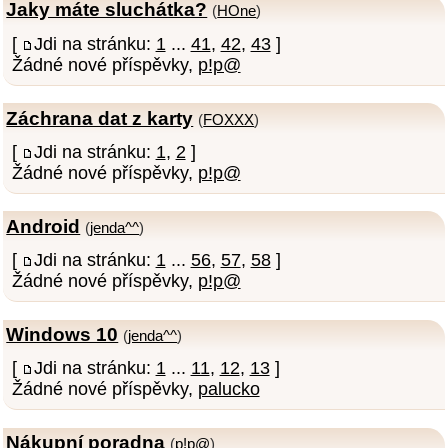
Jaky máte sluchátka?
(
HOne
)
[
Jdi na stránku:
1
...
41
,
42
,
43
]
Žádné nové příspěvky,
p!p@
Záchrana dat z karty
(
FOXXX
)
[
Jdi na stránku:
1
,
2
]
Žádné nové příspěvky,
p!p@
Android
(
jenda^^
)
[
Jdi na stránku:
1
...
56
,
57
,
58
]
Žádné nové příspěvky,
p!p@
Windows 10
(
jenda^^
)
[
Jdi na stránku:
1
...
11
,
12
,
13
]
Žádné nové příspěvky,
palucko
Nákupní poradna
(
p!p@
)