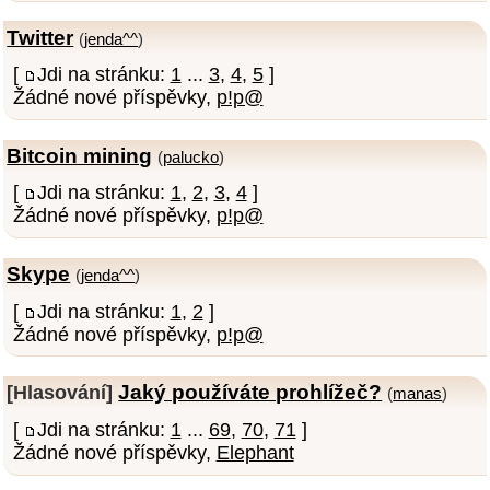
Twitter
(
jenda^^
)
[
Jdi na stránku:
1
...
3
,
4
,
5
]
Žádné nové příspěvky,
p!p@
Bitcoin mining
(
palucko
)
[
Jdi na stránku:
1
,
2
,
3
,
4
]
Žádné nové příspěvky,
p!p@
Skype
(
jenda^^
)
[
Jdi na stránku:
1
,
2
]
Žádné nové příspěvky,
p!p@
Jaký používáte prohlížeč?
[Hlasování]
(
manas
)
[
Jdi na stránku:
1
...
69
,
70
,
71
]
Žádné nové příspěvky,
Elephant