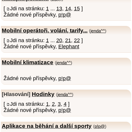
[
Jdi na stránku:
1
...
13
,
14
,
15
]
Žádné nové příspěvky,
p!p@
Mobilní operátoři, volání, tarify...
(
jenda^^
)
[
Jdi na stránku:
1
...
20
,
21
,
22
]
Žádné nové příspěvky,
Elephant
Mobilní klimatizace
(
jenda^^
)
Žádné nové příspěvky,
p!p@
Hodinky
[Hlasování]
(
jenda^^
)
[
Jdi na stránku:
1
,
2
,
3
,
4
]
Žádné nové příspěvky,
p!p@
Aplikace na běhání a další sporty
(
p!p@
)