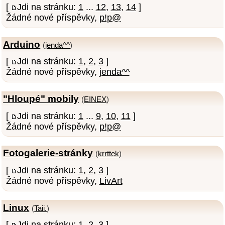
[
Jdi na stránku:
1
...
12
,
13
,
14
]
Žádné nové příspěvky,
p!p@
Arduino
(
jenda^^
)
[
Jdi na stránku:
1
,
2
,
3
]
Žádné nové příspěvky,
jenda^^
"Hloupé" mobily
(
EINEX
)
[
Jdi na stránku:
1
...
9
,
10
,
11
]
Žádné nové příspěvky,
p!p@
Fotogalerie-stránky
(
krrttek
)
[
Jdi na stránku:
1
,
2
,
3
]
Žádné nové příspěvky,
LivArt
Linux
(
Taii.
)
[
Jdi na stránku:
1
,
2
,
3
]