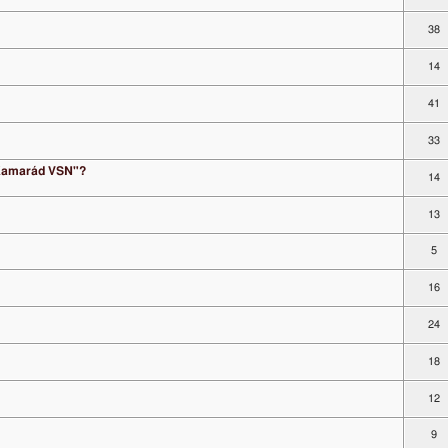
38
14
41
33
 "Kamarád VSN"?
14
13
5
16
24
18
12
9