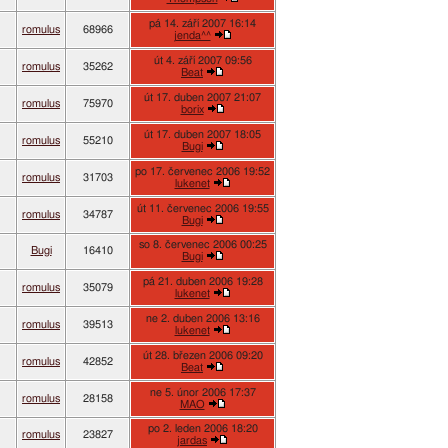
pá 14. září 2007 16:14
romulus
68966
jenda^^
út 4. září 2007 09:56
romulus
35262
Beat
út 17. duben 2007 21:07
romulus
75970
borix
út 17. duben 2007 18:05
romulus
55210
Bugi
po 17. červenec 2006 19:52
romulus
31703
lukenet
út 11. červenec 2006 19:55
romulus
34787
Bugi
so 8. červenec 2006 00:25
Bugi
16410
Bugi
pá 21. duben 2006 19:28
romulus
35079
lukenet
ne 2. duben 2006 13:16
romulus
39513
lukenet
út 28. březen 2006 09:20
romulus
42852
Beat
ne 5. únor 2006 17:37
romulus
28158
MAO
po 2. leden 2006 18:20
romulus
23827
jardas