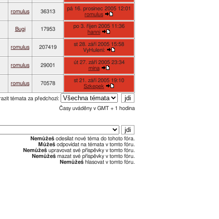
pá 16. prosinec 2005 12:01
romulus
36313
romulus
po 3. říjen 2005 11:36
Bugi
17953
hanni
st 28. září 2005 15:58
romulus
207419
VyHulení:
út 27. září 2005 23:34
romulus
29001
mina
st 21. září 2005 19:10
romulus
70578
Szkepek
azit témata za předchozí:
Časy uváděny v GMT + 1 hodina
Nemůžeš
odesílat nové téma do tohoto fóra.
Můžeš
odpovídat na témata v tomto fóru.
Nemůžeš
upravovat své příspěvky v tomto fóru.
Nemůžeš
mazat své příspěvky v tomto fóru.
Nemůžeš
hlasovat v tomto fóru.