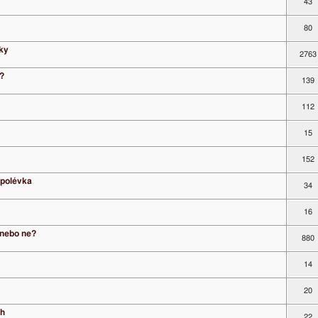
43
80
iky
2763
e?
139
112
15
152
 polévka
34
16
o nebo ne?
880
14
20
ch
22