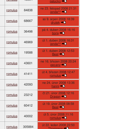
palucko
ne 23. listopad 2008 21:31
romulus
84838
jenda^^
so 9. srpen 2008 18:39
romulus
68667
drutek
pá 4. duben 2008 16:16
romulus
36498
borix
út 1. duben 2008 16:31
romulus
46969
jenda^^
út 1. duben 2008 12:53
romulus
19588
Beat
ne 16. březen 2008 20:24
romulus
43601
pecanz
út 4. březen 2008 12:47
romulus
41411
romulus
ne 24. únor 2008 13:36
romulus
42093
hanni
čt 21. únor 2008 12:16
romulus
23212
Dragon
út 19. únor 2008 08:58
romulus
60412
Beat
út 5. únor 2008 11:16
romulus
40002
romulus
út 22. leden 2008 22:50
romulus
305884
Thompson