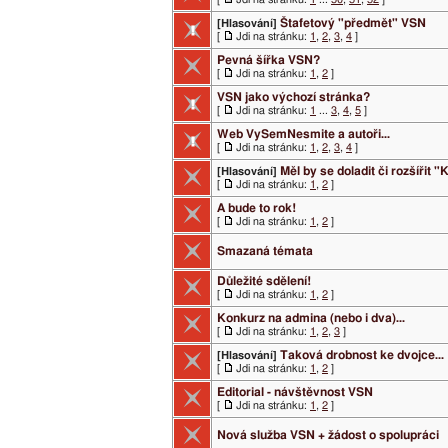
Štafetový "předmět" VSN
[Hlasování]
[
Jdi na stránku:
1
,
2
,
3
,
4
]
Pevná šířka VSN?
[
Jdi na stránku:
1
,
2
]
VSN jako výchozí stránka?
[
Jdi na stránku:
1
...
3
,
4
,
5
]
Web VySemNesmite a autoři...
[
Jdi na stránku:
1
,
2
,
3
,
4
]
Měl by se doladit či rozšířit
[Hlasování]
[
Jdi na stránku:
1
,
2
]
A bude to rok!
[
Jdi na stránku:
1
,
2
]
Smazaná témata
Důležité sdělení!
[
Jdi na stránku:
1
,
2
]
Konkurz na admina (nebo i dva)...
[
Jdi na stránku:
1
,
2
,
3
]
Taková drobnost ke dvojce...
[Hlasování]
[
Jdi na stránku:
1
,
2
]
Editorial - návštěvnost VSN
[
Jdi na stránku:
1
,
2
]
Nová služba VSN + žádost o spolupráci