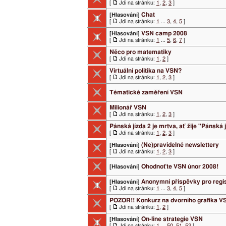
[
Jdi na stránku:
1
,
2
,
3
]
Chat
[Hlasování]
[
Jdi na stránku:
1
...
3
,
4
,
5
]
VSN camp 2008
[Hlasování]
[
Jdi na stránku:
1
...
5
,
6
,
7
]
Něco pro matematiky
[
Jdi na stránku:
1
,
2
]
Virtuální politika na VSN?
[
Jdi na stránku:
1
,
2
,
3
]
Tématické zaměření VSN
Milionář VSN
[
Jdi na stránku:
1
,
2
,
3
]
Pánská jízda 2 je mrtva, ať žije "Pánská j
[
Jdi na stránku:
1
,
2
,
3
]
(Ne)pravidelné newslettery
[Hlasování]
[
Jdi na stránku:
1
,
2
,
3
]
Ohodnoťte VSN únor 2008!
[Hlasování]
Anonymní příspěvky pro regi
[Hlasování]
[
Jdi na stránku:
1
...
3
,
4
,
5
]
POZOR!! Konkurz na dvorního grafika V
[
Jdi na stránku:
1
,
2
]
On-line strategie VSN
[Hlasování]
[
Jdi na stránku:
1
...
50
,
51
,
52
]