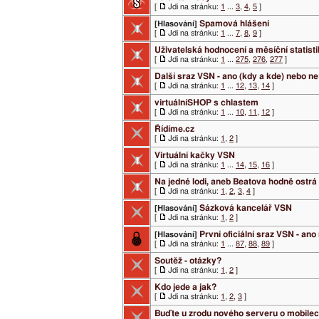
[
Jdi na stránku:
1
...
3
,
4
,
5
]
Spamová hlášení
[Hlasování]
[
Jdi na stránku:
1
...
7
,
8
,
9
]
Uživatelská hodnocení a měsíční statist
[
Jdi na stránku:
1
...
275
,
276
,
277
]
Další sraz VSN - ano (kdy a kde) nebo n
[
Jdi na stránku:
1
...
12
,
13
,
14
]
virtuálníSHOP s chlastem
[
Jdi na stránku:
1
...
10
,
11
,
12
]
Řídíme.cz
[
Jdi na stránku:
1
,
2
]
Virtuální kačky VSN
[
Jdi na stránku:
1
...
14
,
15
,
16
]
Na jedné lodi, aneb Beatova hodně ostrá
[
Jdi na stránku:
1
,
2
,
3
,
4
]
Sázková kancelář VSN
[Hlasování]
[
Jdi na stránku:
1
,
2
]
První oficiální sraz VSN - an
[Hlasování]
[
Jdi na stránku:
1
...
87
,
88
,
89
]
Soutěž - otázky?
[
Jdi na stránku:
1
,
2
]
Kdo jede a jak?
[
Jdi na stránku:
1
,
2
,
3
]
Buďte u zrodu nového serveru o mobile