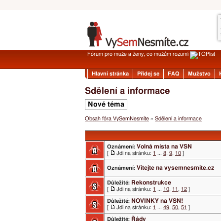
Fórum pro muže a ženy, co mužům rozumí
Hlavní stránka
Přidej se
FAQ
Mužstvo
Sdělení a informace
Nové téma
Obsah fóra VySemNesmíte
»
Sdělení a informace
Volná místa na VSN
Oznámení:
[
Jdi na stránku:
1
...
8
,
9
,
10
]
Vítejte na vysemnesmite.cz
Oznámení:
Rekonstrukce
Důležité:
[
Jdi na stránku:
1
...
10
,
11
,
12
]
NOVINKY na VSN!
Důležité:
[
Jdi na stránku:
1
...
49
,
50
,
51
]
Řády
Důležité: