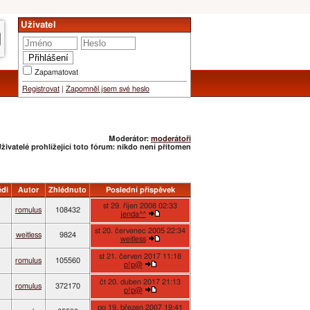
Uživatel
Zapamatovat
Registrovat
|
Zapomněl jsem své heslo
Moderátor:
moderátoři
živatelé prohlížející toto fórum: nikdo není přítomen
di
Autor
Zhlédnuto
Poslední příspěvek
st 29. říjen 2008 02:33
romulus
108432
jenda^^
st 20. červenec 2005 22:34
weitless
9824
weitless
st 21. červen 2017 11:18
romulus
105560
p!p@
čt 20. duben 2017 21:13
romulus
372170
p!p@
po 19. březen 2007 19:41