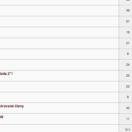
49
61
16
21
8
24
ízda 2"!
22
22
8
strované členy
42
SN
11
511