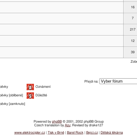
16
7
217
12
39
Zobr
Přejdi na:
pěvky
Oznámení
pěvky [oblíbené]
Důležité
pěvky [zamknuto]
Powered by
phpBB
© 2001, 2002 phpBB Group
Czech translation by
Azu
; Revised by drake127
www.elektrocigler.cz
|
Tisk v Brně
|
Barel Rock
|
Bejci.cz
|
Dětská lékárna