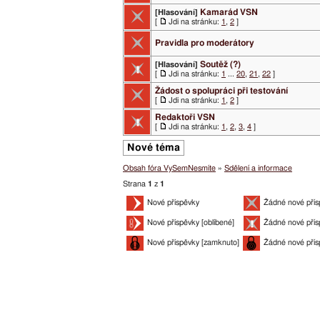
Kamarád VSN
[Hlasování]
[
Jdi na stránku:
1
,
2
]
Pravidla pro moderátory
Soutěž (?)
[Hlasování]
[
Jdi na stránku:
1
...
20
,
21
,
22
]
Žádost o spolupráci při testování
[
Jdi na stránku:
1
,
2
]
Redaktoři VSN
[
Jdi na stránku:
1
,
2
,
3
,
4
]
Nové téma
Obsah fóra VySemNesmíte
»
Sdělení a informace
Strana
1
z
1
Nové příspěvky
Žádné nové přís
Nové příspěvky [oblíbené]
Žádné nové přís
Nové příspěvky [zamknuto]
Žádné nové přís