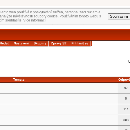
Tento web používá k poskytování služeb, personalizaci reklam a
Souhlasím
analýze návštěvnosti soubory cookie. Používáním tohoto webu s
tím souhlasíte.
Vice informací
Hledat
Nastavení
Skupiny
Zprávy SZ
Přihlásit se
U
Témata
Odpově
97
0
111
503