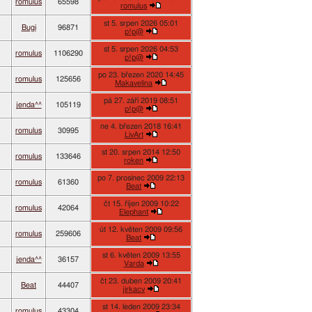
romulus
65598
romulus
st 5. srpen 2026 05:01
Bugi
96871
p!p@
st 5. srpen 2026 04:53
romulus
1106290
p!p@
po 23. březen 2020 14:45
romulus
125656
Makavelina
pá 27. září 2019 08:51
jenda^^
105119
p!p@
ne 4. březen 2018 16:41
romulus
30995
LivArt
st 20. srpen 2014 12:50
romulus
133646
roken
po 7. prosinec 2009 22:13
romulus
61360
Beat
čt 15. říjen 2009 10:22
romulus
42064
Elephant
út 12. květen 2009 09:56
romulus
259606
Beat
st 6. květen 2009 13:55
jenda^^
36157
Varda
čt 23. duben 2009 20:41
Beat
44407
jirkacv
st 14. leden 2009 23:34
romulus
43304