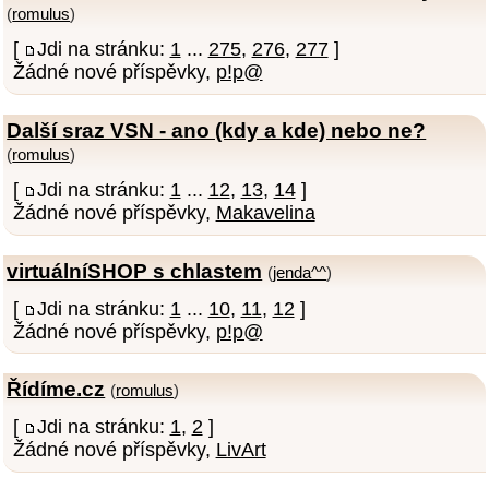
(
romulus
)
[
Jdi na stránku:
1
...
275
,
276
,
277
]
Žádné nové příspěvky,
p!p@
Další sraz VSN - ano (kdy a kde) nebo ne?
(
romulus
)
[
Jdi na stránku:
1
...
12
,
13
,
14
]
Žádné nové příspěvky,
Makavelina
virtuálníSHOP s chlastem
(
jenda^^
)
[
Jdi na stránku:
1
...
10
,
11
,
12
]
Žádné nové příspěvky,
p!p@
Řídíme.cz
(
romulus
)
[
Jdi na stránku:
1
,
2
]
Žádné nové příspěvky,
LivArt