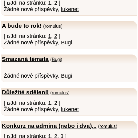
[
Jdi na stránku:
1
,
2
]
Žádné nové příspěvky,
lukenet
A bude to rok!
(
romulus
)
[
Jdi na stránku:
1
,
2
]
Žádné nové příspěvky,
Bugi
Smazaná témata
(
Bugi
)
Žádné nové příspěvky,
Bugi
Důležité sdělení!
(
romulus
)
[
Jdi na stránku:
1
,
2
]
Žádné nové příspěvky,
lukenet
Konkurz na admina (nebo i dva)...
(
romulus
)
[
Jdi na stránku:
1
,
2
,
3
]