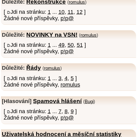
Rekonstrukce
Důležité:
(
romulus
)
[
Jdi na stránku:
1
...
10
,
11
,
12
]
Žádné nové příspěvky,
p!p@
NOVINKY na VSN!
Důležité:
(
romulus
)
[
Jdi na stránku:
1
...
49
,
50
,
51
]
Žádné nové příspěvky,
p!p@
Řády
Důležité:
(
romulus
)
[
Jdi na stránku:
1
...
3
,
4
,
5
]
Žádné nové příspěvky,
romulus
Spamová hlášení
[Hlasování]
(
Bugi
)
[
Jdi na stránku:
1
...
7
,
8
,
9
]
Žádné nové příspěvky,
p!p@
Uživatelská hodnocení a měsíční statistiky