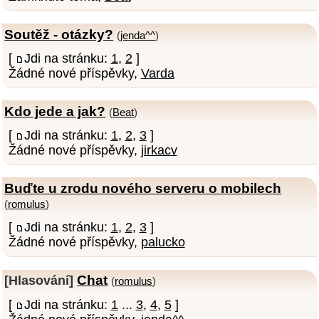
Soutěž - otázky?
(
jenda^^
)
[
Jdi na stránku:
1
,
2
]
Žádné nové příspěvky,
Varda
Kdo jede a jak?
(
Beat
)
[
Jdi na stránku:
1
,
2
,
3
]
Žádné nové příspěvky,
jirkacv
Buďte u zrodu nového serveru o mobilech
(
romulus
)
[
Jdi na stránku:
1
,
2
,
3
]
Žádné nové příspěvky,
palucko
Chat
[Hlasování]
(
romulus
)
[
Jdi na stránku:
1
...
3
,
4
,
5
]