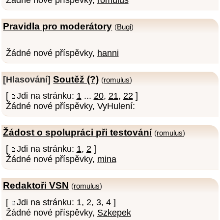
Pravidla pro moderátory
(
Bugi
)
Žádné nové příspěvky,
hanni
Soutěž (?)
[Hlasování]
(
romulus
)
[
Jdi na stránku:
1
...
20
,
21
,
22
]
Žádné nové příspěvky, VyHulení:
Žádost o spolupráci při testování
(
romulus
)
[
Jdi na stránku:
1
,
2
]
Žádné nové příspěvky,
mina
Redaktoři VSN
(
romulus
)
[
Jdi na stránku:
1
,
2
,
3
,
4
]
Žádné nové příspěvky,
Szkepek