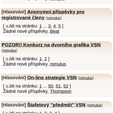
Anonymní příspěvky pro
[Hlasování]
registrované členy
(
romulus
)
[
Jdi na stránku:
1
...
3
,
4
,
5
]
Žádné nové příspěvky,
Beat
POZOR!! Konkurz na dvorního grafika VSN
(
romulus
)
[
Jdi na stránku:
1
,
2
]
Žádné nové příspěvky,
romulus
On-line strategie VSN
[Hlasování]
(
romulus
)
[
Jdi na stránku:
1
...
50
,
51
,
52
]
Žádné nové příspěvky,
Thompson
Štafetový "předmět" VSN
[Hlasování]
(
romulus
)