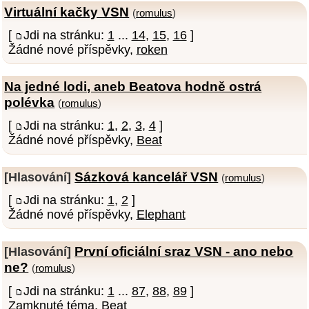
Virtuální kačky VSN
(
romulus
)
[
Jdi na stránku:
1
...
14
,
15
,
16
]
Žádné nové příspěvky,
roken
Na jedné lodi, aneb Beatova hodně ostrá
polévka
(
romulus
)
[
Jdi na stránku:
1
,
2
,
3
,
4
]
Žádné nové příspěvky,
Beat
Sázková kancelář VSN
[Hlasování]
(
romulus
)
[
Jdi na stránku:
1
,
2
]
Žádné nové příspěvky,
Elephant
První oficiální sraz VSN - ano nebo
[Hlasování]
ne?
(
romulus
)
[
Jdi na stránku:
1
...
87
,
88
,
89
]
Zamknuté téma,
Beat