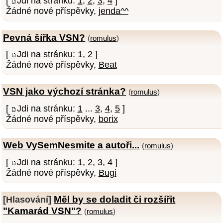
[
Jdi na stránku:
1
,
2
,
3
,
4
]
Žádné nové příspěvky,
jenda^^
Pevná šířka VSN?
(
romulus
)
[
Jdi na stránku:
1
,
2
]
Žádné nové příspěvky,
Beat
VSN jako výchozí stránka?
(
romulus
)
[
Jdi na stránku:
1
...
3
,
4
,
5
]
Žádné nové příspěvky,
borix
Web VySemNesmite a autoři...
(
romulus
)
[
Jdi na stránku:
1
,
2
,
3
,
4
]
Žádné nové příspěvky,
Bugi
Měl by se doladit či rozšířit
[Hlasování]
"Kamarád VSN"?
(
romulus
)