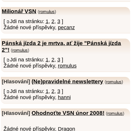
Milionář VSN
(
romulus
)
[
Jdi na stránku:
1
,
2
,
3
]
Žádné nové příspěvky,
pecanz
Pánská jízda 2 je mrtva, ať žije "Pánská jízda
2"!
(
romulus
)
[
Jdi na stránku:
1
,
2
,
3
]
Žádné nové příspěvky,
romulus
(Ne)pravidelné newslettery
[Hlasování]
(
romulus
)
[
Jdi na stránku:
1
,
2
,
3
]
Žádné nové příspěvky,
hanni
Ohodnoťte VSN únor 2008!
[Hlasování]
(
romulus
)
Žádné nové příspěvky,
Dragon