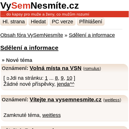
Vy
Sem
Nesmíte.cz
… do kapsy pro muže a ženy, co mužům rozumí
Hl. strana
Hledat
PC verze
Přihlášení
Obsah fóra VySemNesmíte
»
Sdělení a informace
Sdělení a informace
» Nové téma
Volná místa na VSN
Oznámení:
(
romulus
)
[
Jdi na stránku:
1
...
8
,
9
,
10
]
Žádné nové příspěvky,
jenda^^
Vítejte na vysemnesmite.cz
Oznámení:
(
weitless
)
Zamknuté téma,
weitless