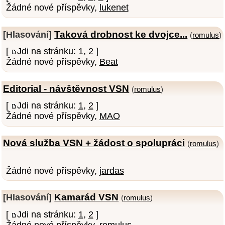
Žádné nové příspěvky,
lukenet
Taková drobnost ke dvojce...
[Hlasování]
(
romulus
)
[
Jdi na stránku:
1
,
2
]
Žádné nové příspěvky,
Beat
Editorial - návštěvnost VSN
(
romulus
)
[
Jdi na stránku:
1
,
2
]
Žádné nové příspěvky,
MAO
Nová služba VSN + žádost o spolupráci
(
romulus
)
Žádné nové příspěvky,
jardas
Kamarád VSN
[Hlasování]
(
romulus
)
[
Jdi na stránku:
1
,
2
]
Žádné nové příspěvky,
romulus