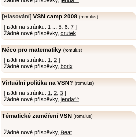
Žádné nové příspěvky,
jenda^^
VSN camp 2008
[Hlasování]
(
romulus
)
[
Jdi na stránku:
1
...
5
,
6
,
7
]
Žádné nové příspěvky,
drutek
Něco pro matematiky
(
romulus
)
[
Jdi na stránku:
1
,
2
]
Žádné nové příspěvky,
borix
Virtuální politika na VSN?
(
romulus
)
[
Jdi na stránku:
1
,
2
,
3
]
Žádné nové příspěvky,
jenda^^
Tématické zaměření VSN
(
romulus
)
Žádné nové příspěvky,
Beat