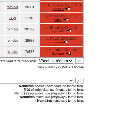
pá 16. prosinec 2005 12:01
romulus
36301
romulus
po 3. říjen 2005 11:36
Bugi
17945
hanni
st 28. září 2005 15:58
romulus
207386
VyHulení:
út 27. září 2005 23:34
romulus
28998
mina
st 21. září 2005 19:10
romulus
70567
Szkepek
azit témata za předchozí:
Časy uváděny v GMT + 1 hodina
Nemůžeš
odesílat nové téma do tohoto fóra.
Můžeš
odpovídat na témata v tomto fóru.
Nemůžeš
upravovat své příspěvky v tomto fóru.
Nemůžeš
mazat své příspěvky v tomto fóru.
Nemůžeš
hlasovat v tomto fóru.