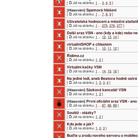
[
Jdi na stránku:
1
...
3
,
4
,
5
]
Spamová hlášení
[Hlasování]
[
Jdi na stránku:
1
...
7
,
8
,
9
]
Uživatelská hodnocení a měsíční statist
[
Jdi na stránku:
1
...
275
,
276
,
277
]
Další sraz VSN - ano (kdy a kde) nebo n
[
Jdi na stránku:
1
...
12
,
13
,
14
]
virtuálníSHOP s chlastem
[
Jdi na stránku:
1
...
10
,
11
,
12
]
Řídíme.cz
[
Jdi na stránku:
1
,
2
]
Virtuální kačky VSN
[
Jdi na stránku:
1
...
14
,
15
,
16
]
Na jedné lodi, aneb Beatova hodně ostrá
[
Jdi na stránku:
1
,
2
,
3
,
4
]
Sázková kancelář VSN
[Hlasování]
[
Jdi na stránku:
1
,
2
]
První oficiální sraz VSN - an
[Hlasování]
[
Jdi na stránku:
1
...
87
,
88
,
89
]
Soutěž - otázky?
[
Jdi na stránku:
1
,
2
]
Kdo jede a jak?
[
Jdi na stránku:
1
,
2
,
3
]
Buďte u zrodu nového serveru o mobile