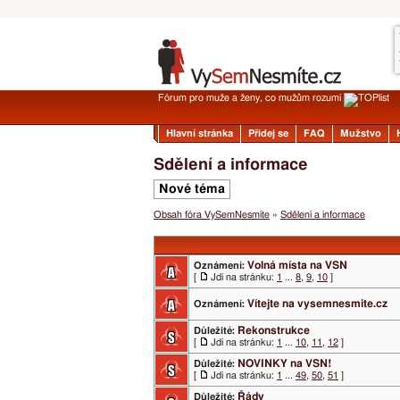
Fórum pro muže a ženy, co mužům rozumí
Hlavní stránka
Přidej se
FAQ
Mužstvo
Sdělení a informace
Nové téma
Obsah fóra VySemNesmíte
»
Sdělení a informace
Volná místa na VSN
Oznámení:
[
Jdi na stránku:
1
...
8
,
9
,
10
]
Vítejte na vysemnesmite.cz
Oznámení:
Rekonstrukce
Důležité:
[
Jdi na stránku:
1
...
10
,
11
,
12
]
NOVINKY na VSN!
Důležité:
[
Jdi na stránku:
1
...
49
,
50
,
51
]
Řády
Důležité: