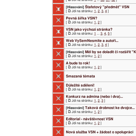
Štafetový "předmět" VSN
[Hlasování]
[
Jdi na stránku:
1
,
2
,
3
,
4
]
Pevná šířka VSN?
[
Jdi na stránku:
1
,
2
]
VSN jako výchozí stránka?
[
Jdi na stránku:
1
...
3
,
4
,
5
]
Web VySemNesmite a autoři...
[
Jdi na stránku:
1
,
2
,
3
,
4
]
Měl by se doladit či rozšířit
[Hlasování]
[
Jdi na stránku:
1
,
2
]
A bude to rok!
[
Jdi na stránku:
1
,
2
]
Smazaná témata
Důležité sdělení!
[
Jdi na stránku:
1
,
2
]
Konkurz na admina (nebo i dva)...
[
Jdi na stránku:
1
,
2
,
3
]
Taková drobnost ke dvojce...
[Hlasování]
[
Jdi na stránku:
1
,
2
]
Editorial - návštěvnost VSN
[
Jdi na stránku:
1
,
2
]
Nová služba VSN + žádost o spolupráci