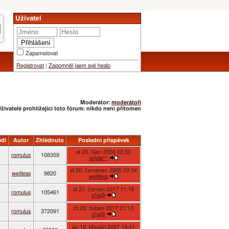
Uživatel
Zapamatovat
Registrovat
|
Zapomněl jsem své heslo
Moderátor:
moderátoři
živatelé prohlížející toto fórum: nikdo není přítomen
di
Autor
Zhlédnuto
Poslední příspěvek
st 29. říjen 2008 02:33
romulus
108359
jenda^^
st 20. červenec 2005 22:34
weitless
9820
weitless
st 21. červen 2017 11:18
romulus
105461
p!p@
čt 20. duben 2017 21:13
romulus
372091
p!p@
po 19. březen 2007 19:41