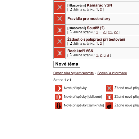
Kamarád VSN
[Hlasování]
[
Jdi na stránku:
1
,
2
]
Pravidla pro moderátory
Soutěž (?)
[Hlasování]
[
Jdi na stránku:
1
...
20
,
21
,
22
]
Žádost o spolupráci při testování
[
Jdi na stránku:
1
,
2
]
Redaktoři VSN
[
Jdi na stránku:
1
,
2
,
3
,
4
]
Nové téma
Obsah fóra VySemNesmíte
»
Sdělení a informace
Strana
1
z
1
Nové příspěvky
Žádné nové přís
Nové příspěvky [oblíbené]
Žádné nové přís
Nové příspěvky [zamknuto]
Žádné nové přís