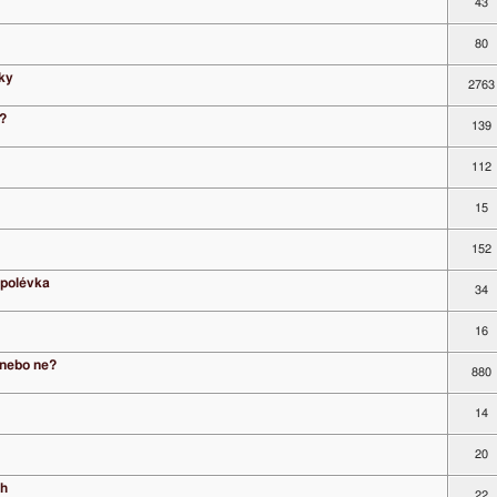
43
80
iky
2763
e?
139
112
15
152
 polévka
34
16
o nebo ne?
880
14
20
ch
22