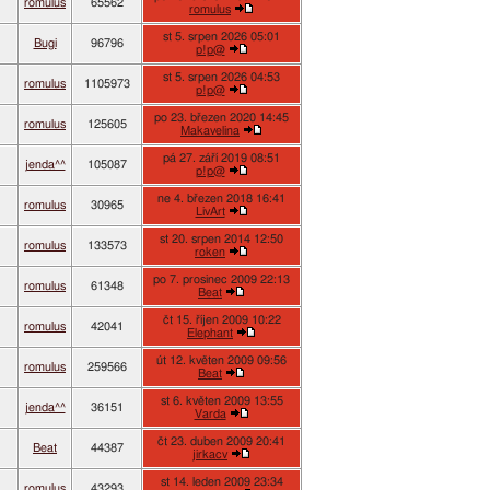
romulus
65562
romulus
st 5. srpen 2026 05:01
Bugi
96796
p!p@
st 5. srpen 2026 04:53
romulus
1105973
p!p@
po 23. březen 2020 14:45
romulus
125605
Makavelina
pá 27. září 2019 08:51
jenda^^
105087
p!p@
ne 4. březen 2018 16:41
romulus
30965
LivArt
st 20. srpen 2014 12:50
romulus
133573
roken
po 7. prosinec 2009 22:13
romulus
61348
Beat
čt 15. říjen 2009 10:22
romulus
42041
Elephant
út 12. květen 2009 09:56
romulus
259566
Beat
st 6. květen 2009 13:55
jenda^^
36151
Varda
čt 23. duben 2009 20:41
Beat
44387
jirkacv
st 14. leden 2009 23:34
romulus
43293