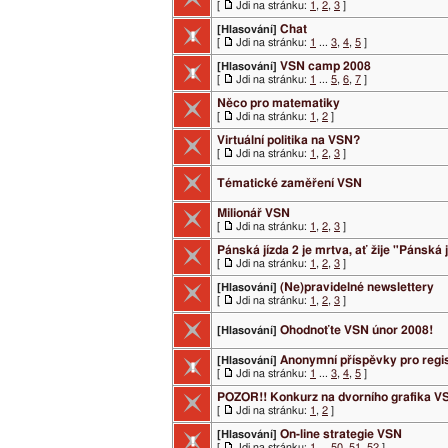
[
Jdi na stránku:
1
,
2
,
3
]
Chat
[Hlasování]
[
Jdi na stránku:
1
...
3
,
4
,
5
]
VSN camp 2008
[Hlasování]
[
Jdi na stránku:
1
...
5
,
6
,
7
]
Něco pro matematiky
[
Jdi na stránku:
1
,
2
]
Virtuální politika na VSN?
[
Jdi na stránku:
1
,
2
,
3
]
Tématické zaměření VSN
Milionář VSN
[
Jdi na stránku:
1
,
2
,
3
]
Pánská jízda 2 je mrtva, ať žije "Pánská j
[
Jdi na stránku:
1
,
2
,
3
]
(Ne)pravidelné newslettery
[Hlasování]
[
Jdi na stránku:
1
,
2
,
3
]
Ohodnoťte VSN únor 2008!
[Hlasování]
Anonymní příspěvky pro regi
[Hlasování]
[
Jdi na stránku:
1
...
3
,
4
,
5
]
POZOR!! Konkurz na dvorního grafika V
[
Jdi na stránku:
1
,
2
]
On-line strategie VSN
[Hlasování]
[
Jdi na stránku:
1
...
50
,
51
,
52
]