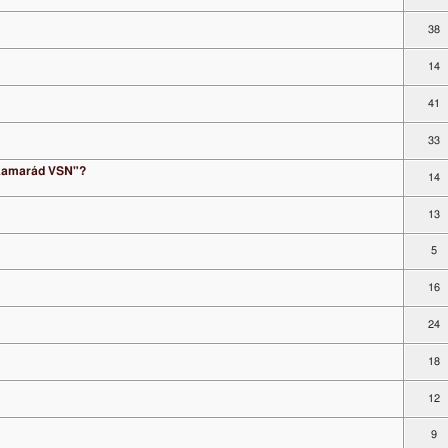
38
14
41
33
 "Kamarád VSN"?
14
13
5
16
24
18
12
9