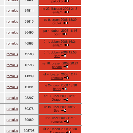
palucko
ne 23. listopad 2008 21:31
romulus
84814
jenda^^
so 9. srpen 2008 18:39
romulus
68615
drutek
pá 4. duben 2008 16:16
romulus
36495
borix
út 1. duben 2008 16:31
romulus
46963
jenda^^
út 1. duben 2008 12:53
romulus
19583
Beat
ne 16. březen 2008 20:24
romulus
43596
pecanz
út 4. březen 2008 12:47
romulus
41399
romulus
ne 24. únor 2008 13:36
romulus
42091
hanni
čt 21. únor 2008 12:16
romulus
23207
Dragon
út 19. únor 2008 08:58
romulus
60376
Beat
út 5. únor 2008 11:16
romulus
39989
romulus
út 22. leden 2008 22:50
romulus
305795
Thompson