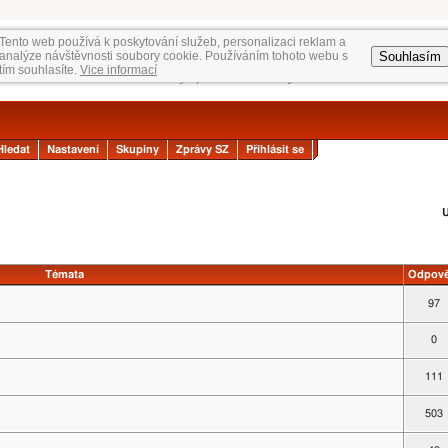
Tento web používá k poskytování služeb, personalizaci reklam a
Souhlasím
analýze návštěvnosti soubory cookie. Používáním tohoto webu s
tím souhlasíte.
Vice informací
Hledat
Nastavení
Skupiny
Zprávy SZ
Přihlásit se
U
Témata
Odpově
97
0
111
503