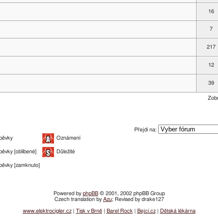
16
7
217
12
39
Zobr
Přejdi na:
pěvky
Oznámení
pěvky [oblíbené]
Důležité
pěvky [zamknuto]
Powered by
phpBB
© 2001, 2002 phpBB Group
Czech translation by
Azu
; Revised by drake127
www.elektrocigler.cz
|
Tisk v Brně
|
Barel Rock
|
Bejci.cz
|
Dětská lékárna