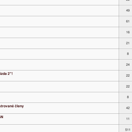
49
61
16
21
8
24
ízda 2"!
22
22
8
strované členy
42
SN
11
511