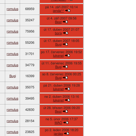
pá 14. září 2007 16:14
romulus
68959
jenda^^
út 4. září 2007 09:56
romulus
35247
Beat
út 17. duben 2007 21:07
romulus
75956
borix
út 17. duben 2007 18:05
romulus
55206
Bugi
po 17. červenec 2006 19:52
romulus
31701
lukenet
út 11. červenec 2006 19:55
romulus
34779
Bugi
so 8. červenec 2006 00:25
Bugi
16399
Bugi
pá 21. duben 2006 19:28
romulus
35075
lukenet
ne 2. duben 2006 13:16
romulus
39495
lukenet
út 28. březen 2006 09:20
romulus
42830
Beat
ne 5. únor 2006 17:37
romulus
28154
MAO
po 2. leden 2006 18:20
romulus
23825
jardas