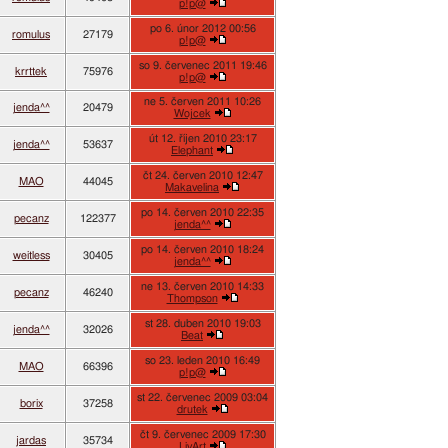
p!p@
po 6. únor 2012 00:56
romulus
27179
p!p@
so 9. červenec 2011 19:46
krrttek
75976
p!p@
ne 5. červen 2011 10:26
jenda^^
20479
Wojcek
út 12. říjen 2010 23:17
jenda^^
53637
Elephant
čt 24. červen 2010 12:47
MAO
44045
Makavelina
po 14. červen 2010 22:35
pecanz
122377
jenda^^
po 14. červen 2010 18:24
weitless
30405
jenda^^
ne 13. červen 2010 14:33
pecanz
46240
Thompson
st 28. duben 2010 19:03
jenda^^
32026
Beat
so 23. leden 2010 16:49
MAO
66396
p!p@
st 22. červenec 2009 03:04
borix
37258
drutek
čt 9. červenec 2009 17:30
jardas
35734
LivArt