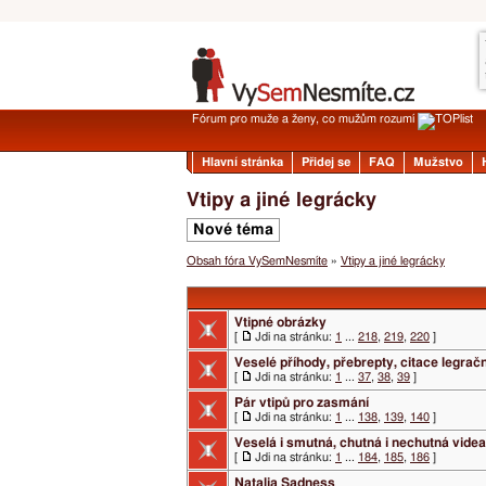
Fórum pro muže a ženy, co mužům rozumí
Hlavní stránka
Přidej se
FAQ
Mužstvo
Vtipy a jiné legrácky
Nové téma
Obsah fóra VySemNesmíte
»
Vtipy a jiné legrácky
Vtipné obrázky
[
Jdi na stránku:
1
...
218
,
219
,
220
]
Veselé příhody, přebrepty, citace legrač
[
Jdi na stránku:
1
...
37
,
38
,
39
]
Pár vtipů pro zasmání
[
Jdi na stránku:
1
...
138
,
139
,
140
]
Veselá i smutná, chutná i nechutná videa
[
Jdi na stránku:
1
...
184
,
185
,
186
]
Natalia Sadness