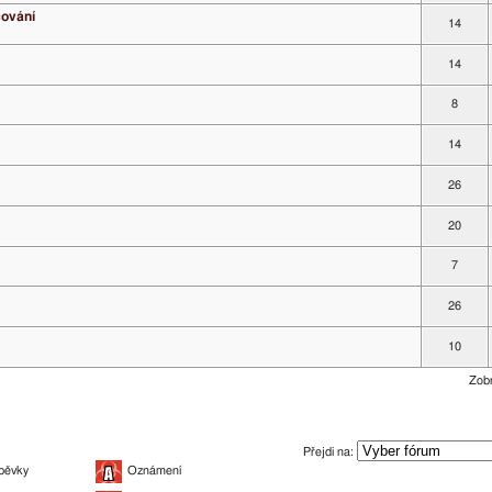
čování
14
14
8
14
26
20
7
26
10
Zobr
Přejdi na:
pěvky
Oznámení