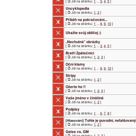
[
Jdi na stránku:
1
...
3
,
4
,
5
]
Uncyklopedia
[
Jdi na stránku:
1
,
2
]
Příběh na pokračování...
[
Jdi na stránku:
1
...
8
,
9
,
10
]
Ukažte svůj obličej :)
„Nechutné“ obrázky
[
Jdi na stránku:
1
...
3
,
4
,
5
]
Bratři Zpátečníci
[
Jdi na stránku:
1
,
2
,
3
]
Oční klamy
[
Jdi na stránku:
1
...
8
,
9
,
10
]
Stripy
[
Jdi na stránku:
1
,
2
]
Ožerte ho !!
[
Jdi na stránku:
1
,
2
,
3
]
Vaše jméno v čínštině
[
Jdi na stránku:
1
,
2
]
Podpisy
[
Jdi na stránku:
1
...
6
,
7
,
8
]
Tohle je puvodní, nefalšovaný
[Hlasování]
[
Jdi na stránku:
1
,
2
]
Gates vs. GM
[
Jdi na stránku:
1
,
2
,
3
]