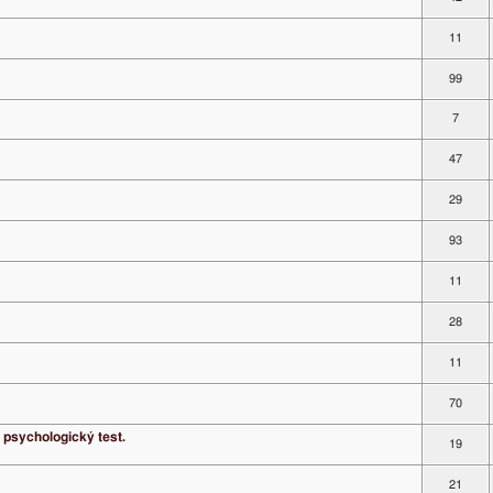
11
99
7
47
29
93
11
28
11
70
 psychologický test.
19
21