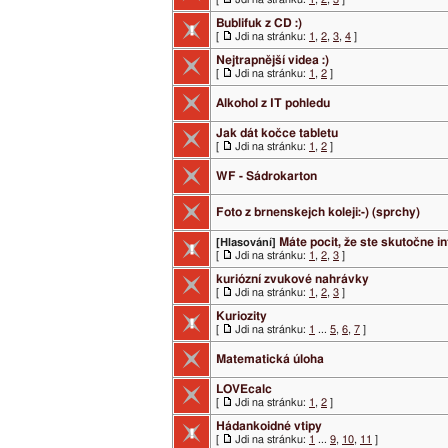
Bublifuk z CD :)
[
Jdi na stránku:
1
,
2
,
3
,
4
]
Nejtrapnější videa :)
[
Jdi na stránku:
1
,
2
]
Alkohol z IT pohledu
Jak dát kočce tabletu
[
Jdi na stránku:
1
,
2
]
WF - Sádrokarton
Foto z brnenskejch koleji:-) (sprchy)
Máte pocit, že ste skutočne i
[Hlasování]
[
Jdi na stránku:
1
,
2
,
3
]
kuriózní zvukové nahrávky
[
Jdi na stránku:
1
,
2
,
3
]
Kuriozity
[
Jdi na stránku:
1
...
5
,
6
,
7
]
Matematická úloha
LOVEcalc
[
Jdi na stránku:
1
,
2
]
Hádankoidné vtipy
[
Jdi na stránku:
1
...
9
,
10
,
11
]