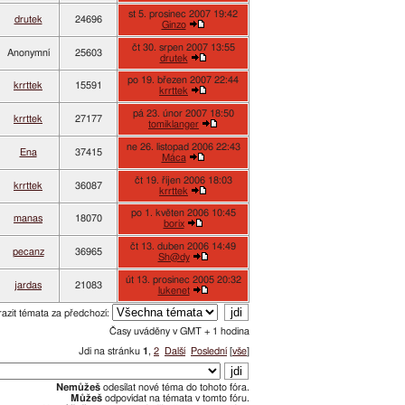
st 5. prosinec 2007 19:42
drutek
24696
Ginzo
čt 30. srpen 2007 13:55
Anonymní
25603
drutek
po 19. březen 2007 22:44
krrttek
15591
krrttek
pá 23. únor 2007 18:50
krrttek
27177
tomiklanger
ne 26. listopad 2006 22:43
Ena
37415
Máca
čt 19. říjen 2006 18:03
krrttek
36087
krrttek
po 1. květen 2006 10:45
manas
18070
borix
čt 13. duben 2006 14:49
pecanz
36965
Sh@dy
út 13. prosinec 2005 20:32
jardas
21083
lukenet
azit témata za předchozí:
Časy uváděny v GMT + 1 hodina
Jdi na stránku
1
,
2
Další
Poslední
[
vše
]
Nemůžeš
odesílat nové téma do tohoto fóra.
Můžeš
odpovídat na témata v tomto fóru.