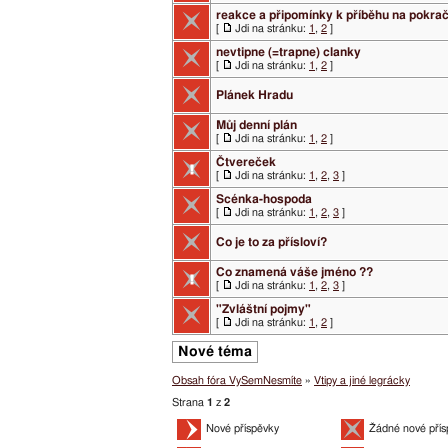
reakce a připomínky k příběhu na pokra
[
Jdi na stránku:
1
,
2
]
nevtipne (=trapne) clanky
[
Jdi na stránku:
1
,
2
]
Plánek Hradu
Můj denní plán
[
Jdi na stránku:
1
,
2
]
Čtvereček
[
Jdi na stránku:
1
,
2
,
3
]
Scénka-hospoda
[
Jdi na stránku:
1
,
2
,
3
]
Co je to za přísloví?
Co znamená váše jméno ??
[
Jdi na stránku:
1
,
2
,
3
]
"Zvláštní pojmy"
[
Jdi na stránku:
1
,
2
]
Nové téma
Obsah fóra VySemNesmíte
»
Vtipy a jiné legrácky
Strana
1
z
2
Nové příspěvky
Žádné nové přís