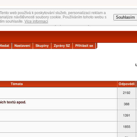
Tento web používá k poskytování služeb, personalizaci reklam a
Souhlasím
analýze návštěvnosti soubory cookie. Používáním tohoto webu s
tím souhlasíte.
Vice informací
Hledat
Nastavení
Skupiny
Zprávy SZ
Přihlásit se
U
Témata
Odpovědi
2192
ních textů apod.
388
1391
1855