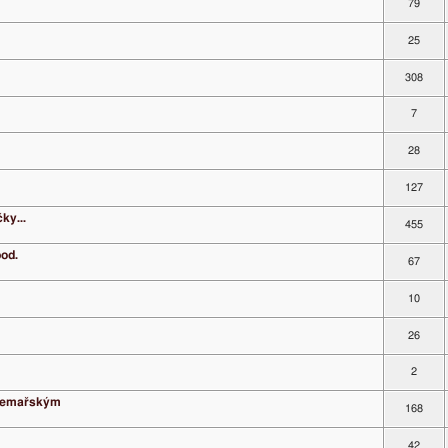
79
25
308
7
28
127
ky...
455
pod.
67
10
26
2
m emařským
168
42