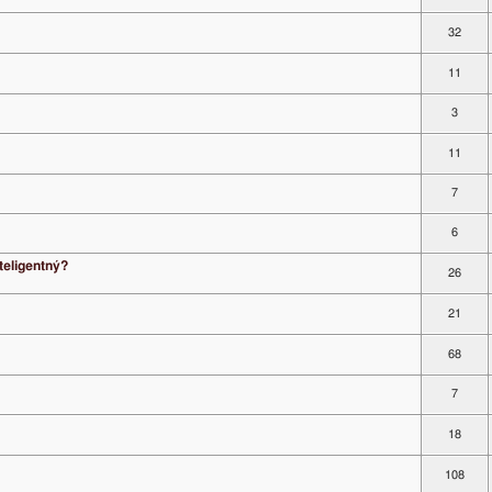
32
11
3
11
7
6
nteligentný?
26
21
68
7
18
108