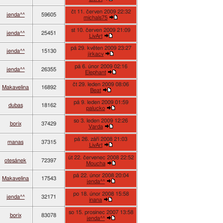
čt 11. červen 2009 22:32
jenda^^
59605
michals75
st 10. červen 2009 21:09
jenda^^
25451
LivArt
pá 29. květen 2009 23:27
jenda^^
15130
jirkacv
pá 6. únor 2009 02:16
jenda^^
26355
Elephant
čt 29. leden 2009 08:06
Makavelina
16892
Beat
pá 9. leden 2009 01:59
dubas
18162
palucko
so 3. leden 2009 12:26
borix
37429
Varda
pá 26. září 2008 21:03
manas
37315
LivArt
út 22. červenec 2008 22:52
otesánek
72397
Moucha
pá 22. únor 2008 20:04
Makavelina
17543
jenda^^
po 18. únor 2008 15:58
jenda^^
32171
inana
so 15. prosinec 2007 13:58
borix
83078
jenda^^