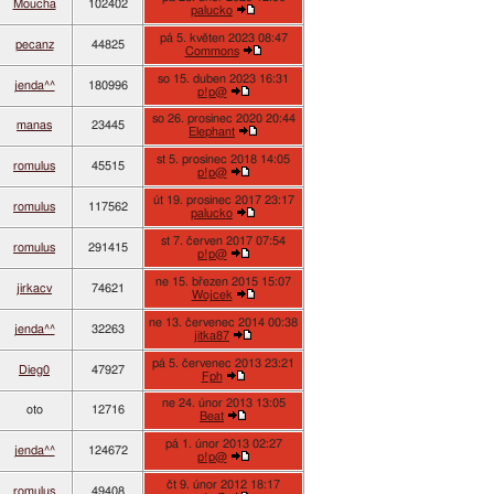
Moucha
102402
palucko
pá 5. květen 2023 08:47
pecanz
44825
Commons
so 15. duben 2023 16:31
jenda^^
180996
p!p@
so 26. prosinec 2020 20:44
manas
23445
Elephant
st 5. prosinec 2018 14:05
romulus
45515
p!p@
út 19. prosinec 2017 23:17
romulus
117562
palucko
st 7. červen 2017 07:54
romulus
291415
p!p@
ne 15. březen 2015 15:07
jirkacv
74621
Wojcek
ne 13. červenec 2014 00:38
jenda^^
32263
jitka87
pá 5. červenec 2013 23:21
Dieg0
47927
Fph
ne 24. únor 2013 13:05
oto
12716
Beat
pá 1. únor 2013 02:27
jenda^^
124672
p!p@
čt 9. únor 2012 18:17
romulus
49408