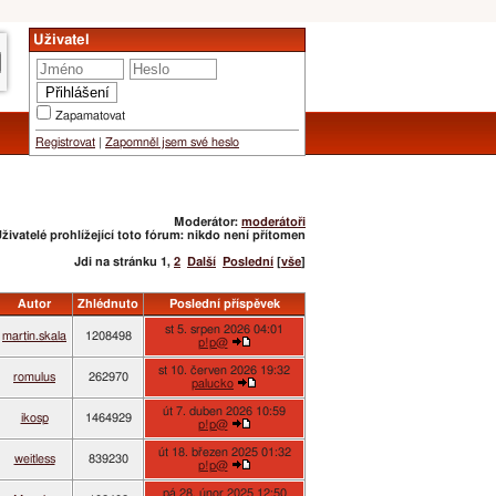
Uživatel
Zapamatovat
Registrovat
|
Zapomněl jsem své heslo
Moderátor:
moderátoři
živatelé prohlížející toto fórum: nikdo není přítomen
Jdi na stránku
1
,
2
Další
Poslední
[
vše
]
Autor
Zhlédnuto
Poslední příspěvek
st 5. srpen 2026 04:01
martin.skala
1208498
p!p@
st 10. červen 2026 19:32
romulus
262970
palucko
út 7. duben 2026 10:59
ikosp
1464929
p!p@
út 18. březen 2025 01:32
weitless
839230
p!p@
pá 28. únor 2025 12:50