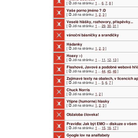
[
Jdi na stránku:
1
...
6
,
7
,
8
]
Vaše porno jméno ? :D
[
Jdi na stránku:
1
,
2
,
3
]
Veselé hlášky, rozhovory, příspěvky...
[
Jdi na stránku:
1
...
29
,
30
,
31
]
vánoční básničky a srandičky
Hádanky
[
Jdi na stránku:
1
,
2
,
3
]
Hoaxy :-)
[
Jdi na stránku:
1
...
11
,
12
,
13
]
Flashové, Javové a podobné webové hříč
[
Jdi na stránku:
1
...
44
,
45
,
46
]
Zajímavé texty na obalech, v licencích a
[
Jdi na stránku:
1
...
5
,
6
,
7
]
Chuck Norris
[
Jdi na stránku:
1
,
2
]
Vtipne (humorne) hlasky
[
Jdi na stránku:
1
,
2
,
3
]
Obžaloba človeka!
Pravidla: Jak být EMO -- diskuze o vše
[
Jdi na stránku:
1
...
15
,
16
,
17
]
Google lov na analfabety