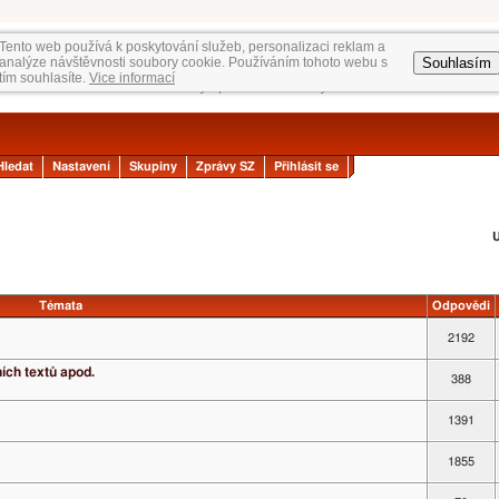
Tento web používá k poskytování služeb, personalizaci reklam a
Souhlasím
analýze návštěvnosti soubory cookie. Používáním tohoto webu s
tím souhlasíte.
Vice informací
Hledat
Nastavení
Skupiny
Zprávy SZ
Přihlásit se
U
Témata
Odpovědi
2192
ních textů apod.
388
1391
1855