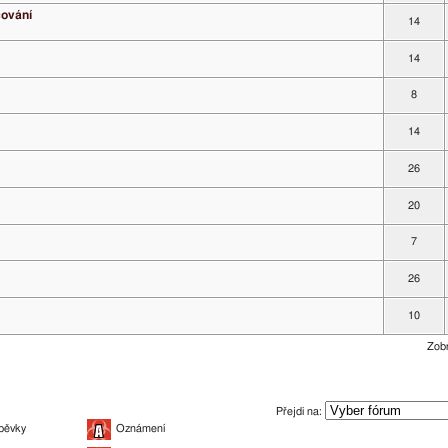
čování
14
14
8
14
26
20
7
26
10
Zobr
Přejdi na:
pěvky
Oznámení