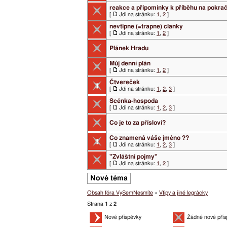
reakce a připomínky k příběhu na pokra
[
Jdi na stránku:
1
,
2
]
nevtipne (=trapne) clanky
[
Jdi na stránku:
1
,
2
]
Plánek Hradu
Můj denní plán
[
Jdi na stránku:
1
,
2
]
Čtvereček
[
Jdi na stránku:
1
,
2
,
3
]
Scénka-hospoda
[
Jdi na stránku:
1
,
2
,
3
]
Co je to za přísloví?
Co znamená váše jméno ??
[
Jdi na stránku:
1
,
2
,
3
]
"Zvláštní pojmy"
[
Jdi na stránku:
1
,
2
]
Nové téma
Obsah fóra VySemNesmíte
»
Vtipy a jiné legrácky
Strana
1
z
2
Nové příspěvky
Žádné nové přís