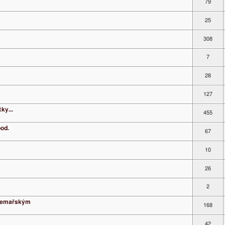
79
25
308
7
28
127
ky...
455
pod.
67
10
26
2
m emařským
168
42