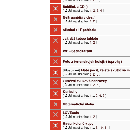
Bublifuk z CD :)
[
Jdi na stránku:
1
,
2
,
3
,
4
]
Nejtrapnější videa :)
[
Jdi na stránku:
1
,
2
]
Alkohol z IT pohledu
Jak dát kočce tabletu
[
Jdi na stránku:
1
,
2
]
WF - Sádrokarton
Foto z brnenskejch koleji:-) (sprchy)
Máte pocit, že ste skutočne i
[Hlasování]
[
Jdi na stránku:
1
,
2
,
3
]
kuriózní zvukové nahrávky
[
Jdi na stránku:
1
,
2
,
3
]
Kuriozity
[
Jdi na stránku:
1
...
5
,
6
,
7
]
Matematická úloha
LOVEcalc
[
Jdi na stránku:
1
,
2
]
Hádankoidné vtipy
[
Jdi na stránku:
1
...
9
,
10
,
11
]