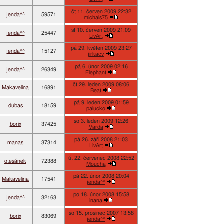
čt 11. červen 2009 22:32
jenda^^
59571
michals75
st 10. červen 2009 21:09
jenda^^
25447
LivArt
pá 29. květen 2009 23:27
jenda^^
15127
jirkacv
pá 6. únor 2009 02:16
jenda^^
26349
Elephant
čt 29. leden 2009 08:06
Makavelina
16891
Beat
pá 9. leden 2009 01:59
dubas
18159
palucko
so 3. leden 2009 12:26
borix
37425
Varda
pá 26. září 2008 21:03
manas
37314
LivArt
út 22. červenec 2008 22:52
otesánek
72388
Moucha
pá 22. únor 2008 20:04
Makavelina
17541
jenda^^
po 18. únor 2008 15:58
jenda^^
32163
inana
so 15. prosinec 2007 13:58
borix
83069
jenda^^