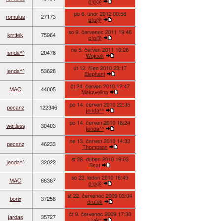
p!p@
po 6. únor 2012 00:56
romulus
27173
p!p@
so 9. červenec 2011 19:46
krrttek
75964
p!p@
ne 5. červen 2011 10:26
jenda^^
20476
Wojcek
út 12. říjen 2010 23:17
jenda^^
53628
Elephant
čt 24. červen 2010 12:47
MAO
44005
Makavelina
po 14. červen 2010 22:35
pecanz
122346
jenda^^
po 14. červen 2010 18:24
weitless
30403
jenda^^
ne 13. červen 2010 14:33
pecanz
46233
Thompson
st 28. duben 2010 19:03
jenda^^
32022
Beat
so 23. leden 2010 16:49
MAO
66367
p!p@
st 22. červenec 2009 03:04
borix
37256
drutek
čt 9. červenec 2009 17:30
jardas
35727
LivArt