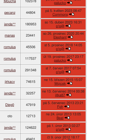
Moucha
102378
palucko
pá 5. květen 2023 08:47
pecanz
44804
Commons
so 15. duben 2023 16:31
jenda^^
180953
p!p@
so 26. prosinec 2020 20:44
manas
23441
Elephant
st 5. prosinec 2018 14:05
romulus
45506
p!p@
út 19. prosinec 2017 23:17
romulus
117537
palucko
st 7. červen 2017 07:54
romulus
291348
p!p@
ne 15. březen 2015 15:07
jirkacv
74615
Wojcek
ne 13. červenec 2014 00:38
jenda^^
32257
jitka87
pá 5. červenec 2013 23:21
Dieg0
47919
Fph
ne 24. únor 2013 13:05
oto
12713
Beat
pá 1. únor 2013 02:27
jenda^^
124622
p!p@
čt 9. únor 2012 18:17
romulus
49401