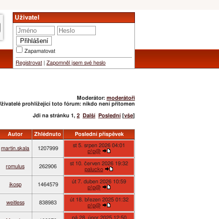
Uživatel
Zapamatovat
Registrovat
|
Zapomněl jsem své heslo
Moderátor:
moderátoři
živatelé prohlížející toto fórum: nikdo není přítomen
Jdi na stránku
1
,
2
Další
Poslední
[
vše
]
Autor
Zhlédnuto
Poslední příspěvek
st 5. srpen 2026 04:01
martin.skala
1207999
p!p@
st 10. červen 2026 19:32
romulus
262906
palucko
út 7. duben 2026 10:59
ikosp
1464579
p!p@
út 18. březen 2025 01:32
weitless
838983
p!p@
pá 28. únor 2025 12:50