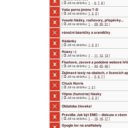
[
Jdi na stránku:
1
...
6
,
7
,
8
]
Vaše porno jméno ? :D
[
Jdi na stránku:
1
,
2
,
3
]
Veselé hlášky, rozhovory, příspěvky...
[
Jdi na stránku:
1
...
29
,
30
,
31
]
vánoční básničky a srandičky
Hádanky
[
Jdi na stránku:
1
,
2
,
3
]
Hoaxy :-)
[
Jdi na stránku:
1
...
11
,
12
,
13
]
Flashové, Javové a podobné webové hříč
[
Jdi na stránku:
1
...
44
,
45
,
46
]
Zajímavé texty na obalech, v licencích a
[
Jdi na stránku:
1
...
5
,
6
,
7
]
Chuck Norris
[
Jdi na stránku:
1
,
2
]
Vtipne (humorne) hlasky
[
Jdi na stránku:
1
,
2
,
3
]
Obžaloba človeka!
Pravidla: Jak být EMO -- diskuze o vše
[
Jdi na stránku:
1
...
15
,
16
,
17
]
Google lov na analfabety