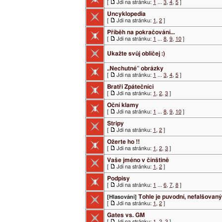
[
Jdi na stránku:
1
...
3
,
4
,
5
]
Uncyklopedia
[
Jdi na stránku:
1
,
2
]
Příběh na pokračování...
[
Jdi na stránku:
1
...
8
,
9
,
10
]
Ukažte svůj obličej :)
„Nechutné“ obrázky
[
Jdi na stránku:
1
...
3
,
4
,
5
]
Bratři Zpátečníci
[
Jdi na stránku:
1
,
2
,
3
]
Oční klamy
[
Jdi na stránku:
1
...
8
,
9
,
10
]
Stripy
[
Jdi na stránku:
1
,
2
]
Ožerte ho !!
[
Jdi na stránku:
1
,
2
,
3
]
Vaše jméno v čínštině
[
Jdi na stránku:
1
,
2
]
Podpisy
[
Jdi na stránku:
1
...
6
,
7
,
8
]
Tohle je puvodní, nefalšovaný
[Hlasování]
[
Jdi na stránku:
1
,
2
]
Gates vs. GM
[
Jdi na stránku:
1
,
2
,
3
]