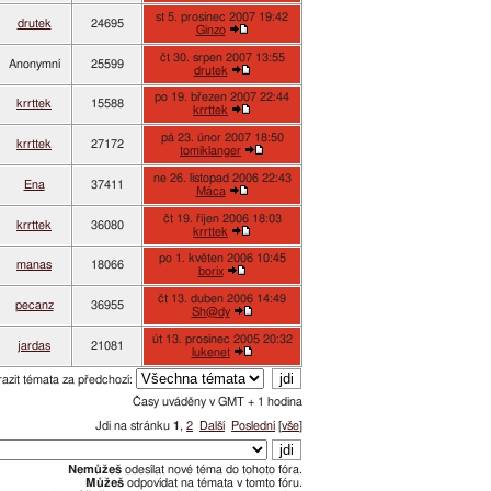
st 5. prosinec 2007 19:42
drutek
24695
Ginzo
čt 30. srpen 2007 13:55
Anonymní
25599
drutek
po 19. březen 2007 22:44
krrttek
15588
krrttek
pá 23. únor 2007 18:50
krrttek
27172
tomiklanger
ne 26. listopad 2006 22:43
Ena
37411
Máca
čt 19. říjen 2006 18:03
krrttek
36080
krrttek
po 1. květen 2006 10:45
manas
18066
borix
čt 13. duben 2006 14:49
pecanz
36955
Sh@dy
út 13. prosinec 2005 20:32
jardas
21081
lukenet
azit témata za předchozí:
Časy uváděny v GMT + 1 hodina
Jdi na stránku
1
,
2
Další
Poslední
[
vše
]
Nemůžeš
odesílat nové téma do tohoto fóra.
Můžeš
odpovídat na témata v tomto fóru.