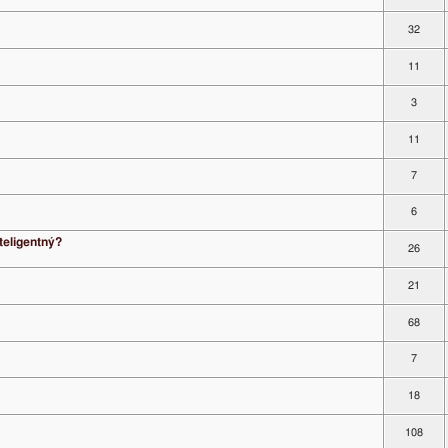
32
11
3
11
7
6
nteligentný?
26
21
68
7
18
108