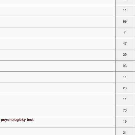
11
99
7
47
29
93
11
28
11
70
 psychologický test.
19
21