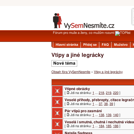
Fórum pro muže a ženy, co mužům rozumí
Hlavní stránka
Přidej se
FAQ
Mužstvo
Vtipy a jiné legrácky
Nové téma
Obsah fóra VySemNesmíte
»
Vtipy a jiné legrácky
Vtipné obrázky
[
Jdi na stránku:
1
...
218
,
219
,
220
]
Veselé příhody, přebrepty, citace legrač
[
Jdi na stránku:
1
...
37
,
38
,
39
]
Pár vtipů pro zasmání
[
Jdi na stránku:
1
...
138
,
139
,
140
]
Veselá i smutná, chutná i nechutná videa
[
Jdi na stránku:
1
...
184
,
185
,
186
]
Natalia Sadness