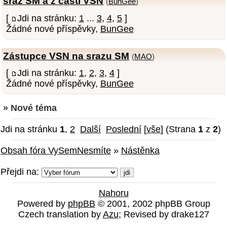
sraz SM a z casti VSN
(
BunGee
)
[
Jdi na stránku:
1
...
3
,
4
,
5
]
Žádné nové příspěvky,
BunGee
Zástupce VSN na srazu SM
(
MAO
)
[
Jdi na stránku:
1
,
2
,
3
,
4
]
Žádné nové příspěvky,
BunGee
» Nové téma
Jdi na stránku
1
,
2
Další
Poslední
[
vše
] (Strana
1
z
2
)
Obsah fóra VySemNesmíte
»
Nástěnka
Přejdi na:
Nahoru
Powered by
phpBB
© 2001, 2002 phpBB Group
Czech translation by
Azu
; Revised by drake127