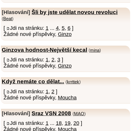
Šli by jste udělat novou revoluci
[Hlasování]
(
Beat
)
[
Jdi na stránku:
1
...
4
,
5
,
6
]
Žádné nové příspěvky,
Ginzo
Ginzova hodnost-Největší kecal
(
mina
)
[
Jdi na stránku:
1
,
2
,
3
]
Žádné nové příspěvky,
Ginzo
Když nemáte co dělat...
(
krrttek
)
[
Jdi na stránku:
1
,
2
]
Žádné nové příspěvky,
Moucha
Sraz VSN 2008
[Hlasování]
(
MAO
)
[
Jdi na stránku:
1
...
18
,
19
,
20
]
Žádné nové příspěvky,
Moucha