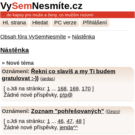
Vy
Sem
Nesmíte.cz
… do kapsy pro muže a ženy, co mužům rozumí
Hl. strana
Hledat
PC verze
Přihlášení
Obsah fóra VySemNesmíte
»
Nástěnka
Nástěnka
» Nové téma
Řekni co slavíš a my Ti budem
Oznámení:
gratulovat :-))
(
jardas
)
[
Jdi na stránku:
1
...
168
,
169
,
170
]
Žádné nové příspěvky,
p!p@
Zoznam "pohřešovaných"
Oznámení:
(
Ginzo
)
[
Jdi na stránku:
1
...
46
,
47
,
48
]
Žádné nové příspěvky,
jenda^^