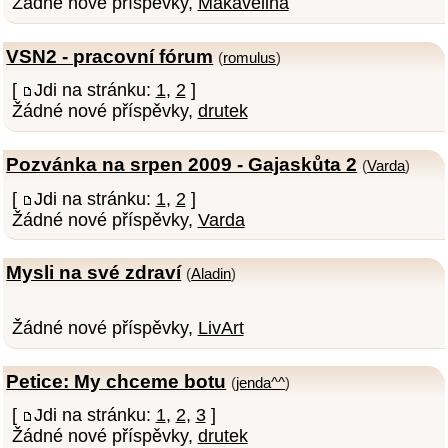
Žádné nové příspěvky,
Makavelina
VSN2 - pracovní fórum
(
romulus
)
[
Jdi na stránku:
1
,
2
]
Žádné nové příspěvky,
drutek
Pozvánka na srpen 2009 - Gajaskůta 2
(
Varda
)
[
Jdi na stránku:
1
,
2
]
Žádné nové příspěvky,
Varda
Mysli na své zdraví
(
Aladin
)
Žádné nové příspěvky,
LivArt
Petice: My chceme botu
(
jenda^^
)
[
Jdi na stránku:
1
,
2
,
3
]
Žádné nové příspěvky,
drutek