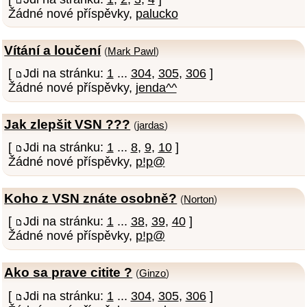
Žádné nové příspěvky,
palucko
Vítání a loučení
(
Mark Pawl
)
[
Jdi na stránku:
1
...
304
,
305
,
306
]
Žádné nové příspěvky,
jenda^^
Jak zlepšit VSN ???
(
jardas
)
[
Jdi na stránku:
1
...
8
,
9
,
10
]
Žádné nové příspěvky,
p!p@
Koho z VSN znáte osobně?
(
Norton
)
[
Jdi na stránku:
1
...
38
,
39
,
40
]
Žádné nové příspěvky,
p!p@
Ako sa prave citite ?
(
Ginzo
)
[
Jdi na stránku:
1
...
304
,
305
,
306
]