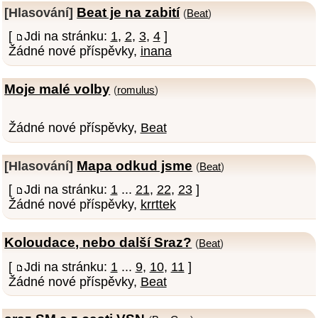
Beat je na zabití
[Hlasování]
(
Beat
)
[
Jdi na stránku:
1
,
2
,
3
,
4
]
Žádné nové příspěvky,
inana
Moje malé volby
(
romulus
)
Žádné nové příspěvky,
Beat
Mapa odkud jsme
[Hlasování]
(
Beat
)
[
Jdi na stránku:
1
...
21
,
22
,
23
]
Žádné nové příspěvky,
krrttek
Koloudace, nebo další Sraz?
(
Beat
)
[
Jdi na stránku:
1
...
9
,
10
,
11
]
Žádné nové příspěvky,
Beat