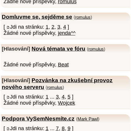
Žádné nové příspěvky,
romulus
Domluvme se, sejděme se
(
romulus
)
[
Jdi na stránku:
1
,
2
,
3
,
4
]
Žádné nové příspěvky,
jenda^^
Nová témata ve fóru
[Hlasování]
(
romulus
)
Žádné nové příspěvky,
Beat
Pozvánka na zkušební provoz
[Hlasování]
nového serveru
(
romulus
)
[
Jdi na stránku:
1
...
3
,
4
,
5
]
Žádné nové příspěvky,
Wojcek
Podpora VySemNesmíte.cz
(
Mark Pawl
)
[
Jdi na stránku:
1
...
7
,
8
,
9
]