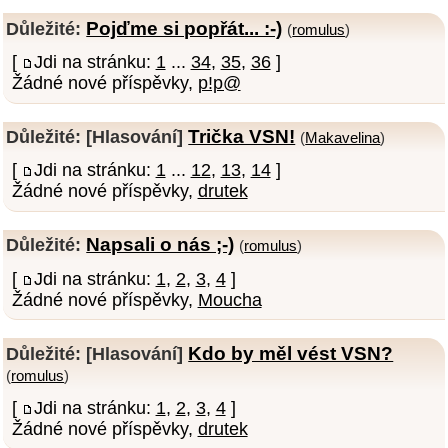
Pojďme si popřát... :-)
Důležité:
(
romulus
)
[
Jdi na stránku:
1
...
34
,
35
,
36
]
Žádné nové příspěvky,
p!p@
Trička VSN!
Důležité:
[Hlasování]
(
Makavelina
)
[
Jdi na stránku:
1
...
12
,
13
,
14
]
Žádné nové příspěvky,
drutek
Napsali o nás ;-)
Důležité:
(
romulus
)
[
Jdi na stránku:
1
,
2
,
3
,
4
]
Žádné nové příspěvky,
Moucha
Kdo by měl vést VSN?
Důležité:
[Hlasování]
(
romulus
)
[
Jdi na stránku:
1
,
2
,
3
,
4
]
Žádné nové příspěvky,
drutek