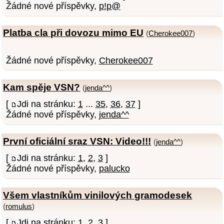
Žádné nové příspěvky,
p!p@
Platba cla při dovozu mimo EU
(
Cherokee007
)
Žádné nové příspěvky,
Cherokee007
Kam spěje VSN?
(
jenda^^
)
[
Jdi na stránku:
1
...
35
,
36
,
37
]
Žádné nové příspěvky,
jenda^^
První oficiální sraz VSN: Video!!!
(
jenda^^
)
[
Jdi na stránku:
1
,
2
,
3
]
Žádné nové příspěvky,
palucko
Všem vlastníkům vinilových gramodesek
(
romulus
)
[
Jdi na stránku:
1
,
2
,
3
]