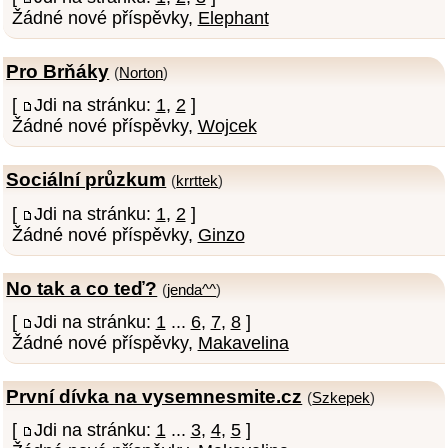
Žádné nové příspěvky,
Elephant
Pro Brňáky
(
Norton
)
[
Jdi na stránku:
1
,
2
]
Žádné nové příspěvky,
Wojcek
Sociální průzkum
(
krrttek
)
[
Jdi na stránku:
1
,
2
]
Žádné nové příspěvky,
Ginzo
No tak a co teď?
(
jenda^^
)
[
Jdi na stránku:
1
...
6
,
7
,
8
]
Žádné nové příspěvky,
Makavelina
První dívka na vysemnesmite.cz
(
Szkepek
)
[
Jdi na stránku:
1
...
3
,
4
,
5
]