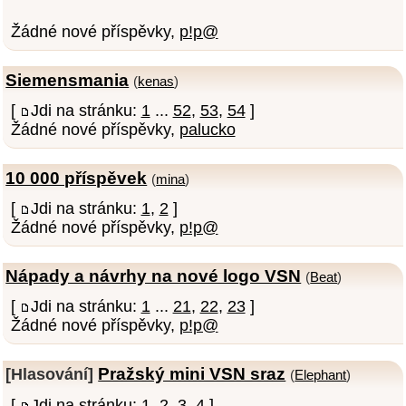
Žádné nové příspěvky,
p!p@
Siemensmania
(
kenas
)
[
Jdi na stránku:
1
...
52
,
53
,
54
]
Žádné nové příspěvky,
palucko
10 000 příspěvek
(
mina
)
[
Jdi na stránku:
1
,
2
]
Žádné nové příspěvky,
p!p@
Nápady a návrhy na nové logo VSN
(
Beat
)
[
Jdi na stránku:
1
...
21
,
22
,
23
]
Žádné nové příspěvky,
p!p@
Pražský mini VSN sraz
[Hlasování]
(
Elephant
)
[
Jdi na stránku:
1
,
2
,
3
,
4
]