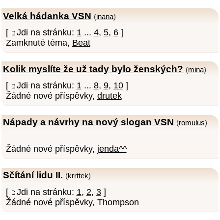
Velká hádanka VSN
(
inana
)
[
Jdi na stránku:
1
...
4
,
5
,
6
]
Zamknuté téma,
Beat
Kolik myslíte že už tady bylo ženských?
(
mina
)
[
Jdi na stránku:
1
...
8
,
9
,
10
]
Žádné nové příspěvky,
drutek
Nápady a návrhy na nový slogan VSN
(
romulus
)
Žádné nové příspěvky,
jenda^^
Sčítání lidu II.
(
krrttek
)
[
Jdi na stránku:
1
,
2
,
3
]
Žádné nové příspěvky,
Thompson