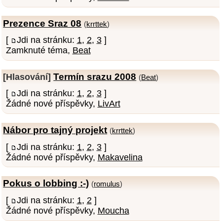
Prezence Sraz 08
(
krrttek
)
[
Jdi na stránku:
1
,
2
,
3
]
Zamknuté téma,
Beat
Termín srazu 2008
[Hlasování]
(
Beat
)
[
Jdi na stránku:
1
,
2
,
3
]
Žádné nové příspěvky,
LivArt
Nábor pro tajný projekt
(
krrttek
)
[
Jdi na stránku:
1
,
2
,
3
]
Žádné nové příspěvky,
Makavelina
Pokus o lobbing :-)
(
romulus
)
[
Jdi na stránku:
1
,
2
]
Žádné nové příspěvky,
Moucha