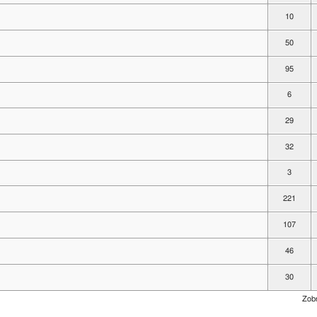
10
50
95
6
29
32
3
221
107
46
30
Zobr