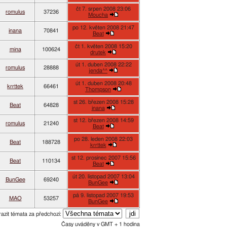
čt 7. srpen 2008 23:06
romulus
37236
Moucha
po 12. květen 2008 21:47
inana
70841
Beat
čt 1. květen 2008 15:20
mina
100624
drutek
út 1. duben 2008 22:22
romulus
28888
jenda^^
út 1. duben 2008 20:48
krrttek
66461
Thompson
st 26. březen 2008 15:28
Beat
64828
inana
st 12. březen 2008 14:59
romulus
21240
Beat
po 28. leden 2008 22:03
Beat
188728
krrttek
st 12. prosinec 2007 15:56
Beat
110134
Beat
út 20. listopad 2007 13:04
BunGee
69240
BunGee
pá 9. listopad 2007 19:53
MAO
53257
BunGee
azit témata za předchozí:
Časy uváděny v GMT + 1 hodina