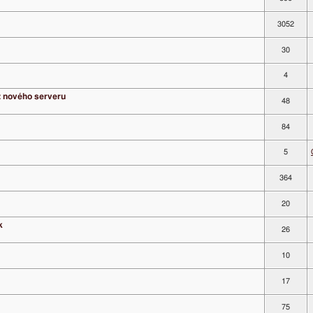
3052
30
4
z nového serveru
48
84
5
364
20
k
26
10
17
75