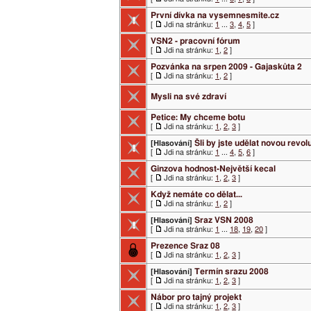
První dívka na vysemnesmite.cz
[
Jdi na stránku:
1
...
3
,
4
,
5
]
VSN2 - pracovní fórum
[
Jdi na stránku:
1
,
2
]
Pozvánka na srpen 2009 - Gajaskůta 2
[
Jdi na stránku:
1
,
2
]
Mysli na své zdraví
Petice: My chceme botu
[
Jdi na stránku:
1
,
2
,
3
]
Šli by jste udělat novou revol
[Hlasování]
[
Jdi na stránku:
1
...
4
,
5
,
6
]
Ginzova hodnost-Největší kecal
[
Jdi na stránku:
1
,
2
,
3
]
Když nemáte co dělat...
[
Jdi na stránku:
1
,
2
]
Sraz VSN 2008
[Hlasování]
[
Jdi na stránku:
1
...
18
,
19
,
20
]
Prezence Sraz 08
[
Jdi na stránku:
1
,
2
,
3
]
Termín srazu 2008
[Hlasování]
[
Jdi na stránku:
1
,
2
,
3
]
Nábor pro tajný projekt
[
Jdi na stránku:
1
,
2
,
3
]