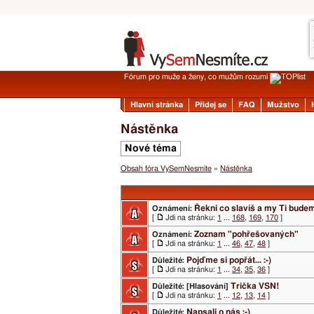
Fórum pro muže a ženy, co mužům rozumí
Hlavní stránka
Přidej se
FAQ
Mužstvo
Nástěnka
Nové téma
Obsah fóra VySemNesmíte
»
Nástěnka
Řekni co slavíš a my Ti budem 
Oznámení:
[
Jdi na stránku:
1
...
168
,
169
,
170
]
Zoznam "pohřešovaných"
Oznámení:
[
Jdi na stránku:
1
...
46
,
47
,
48
]
Pojďme si popřát... :-)
Důležité:
[
Jdi na stránku:
1
...
34
,
35
,
36
]
Trička VSN!
Důležité:
[Hlasování]
[
Jdi na stránku:
1
...
12
,
13
,
14
]
Napsali o nás ;-)
Důležité: