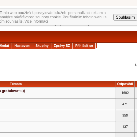
Tento web používá k poskytování služeb, personalizaci reklam a
Souhlasím
analýze návštěvnosti soubory cookie. Používáním tohoto webu s
tím souhlasíte.
Vice informací
Hledat
Nastavení
Skupiny
Zprávy SZ
Přihlásit se
U
Témata
Odpovědi
gratulovat :-))
1692
471
350
137