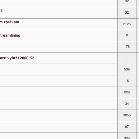
32
N?
32
ým zprávám
2125
Streamlining
0
178
ost vyhrát 2000 Kč
1
539
16
226
34
3056
97
396