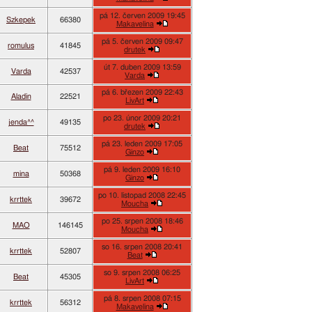
pá 12. červen 2009 19:45
Szkepek
66380
Makavelina
pá 5. červen 2009 09:47
romulus
41845
drutek
út 7. duben 2009 13:59
Varda
42537
Varda
pá 6. březen 2009 22:43
Aladin
22521
LivArt
po 23. únor 2009 20:21
jenda^^
49135
drutek
pá 23. leden 2009 17:05
Beat
75512
Ginzo
pá 9. leden 2009 16:10
mina
50368
Ginzo
po 10. listopad 2008 22:45
krrttek
39672
Moucha
po 25. srpen 2008 18:46
MAO
146145
Moucha
so 16. srpen 2008 20:41
krrttek
52807
Beat
so 9. srpen 2008 06:25
Beat
45305
LivArt
pá 8. srpen 2008 07:15
krrttek
56312
Makavelina