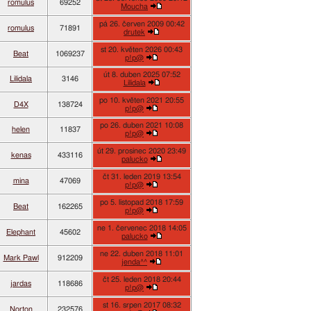
romulus
69252
Moucha
pá 26. červen 2009 00:42
romulus
71891
drutek
st 20. květen 2026 00:43
Beat
1069237
p!p@
út 8. duben 2025 07:52
Lilidala
3146
Lilidala
po 10. květen 2021 20:55
D4X
138724
p!p@
po 26. duben 2021 10:08
helen
11837
p!p@
út 29. prosinec 2020 23:49
kenas
433116
palucko
čt 31. leden 2019 13:54
mina
47069
p!p@
po 5. listopad 2018 17:59
Beat
162265
p!p@
ne 1. červenec 2018 14:05
Elephant
45602
palucko
ne 22. duben 2018 11:01
Mark Pawl
912209
jenda^^
čt 25. leden 2018 20:44
jardas
118686
p!p@
st 16. srpen 2017 08:32
Norton
232576