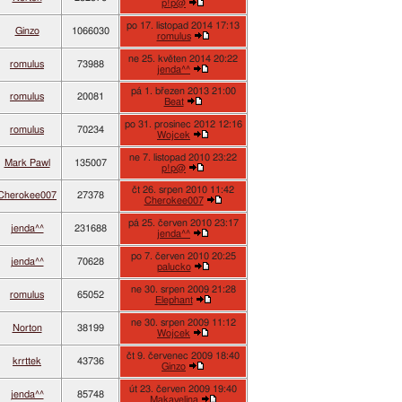
p!p@
po 17. listopad 2014 17:13
Ginzo
1066030
romulus
ne 25. květen 2014 20:22
romulus
73988
jenda^^
pá 1. březen 2013 21:00
romulus
20081
Beat
po 31. prosinec 2012 12:16
romulus
70234
Wojcek
ne 7. listopad 2010 23:22
Mark Pawl
135007
p!p@
čt 26. srpen 2010 11:42
Cherokee007
27378
Cherokee007
pá 25. červen 2010 23:17
jenda^^
231688
jenda^^
po 7. červen 2010 20:25
jenda^^
70628
palucko
ne 30. srpen 2009 21:28
romulus
65052
Elephant
ne 30. srpen 2009 11:12
Norton
38199
Wojcek
čt 9. červenec 2009 18:40
krrttek
43736
Ginzo
út 23. červen 2009 19:40
jenda^^
85748
Makavelina