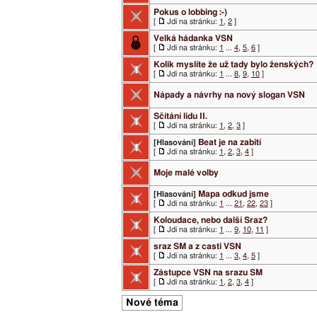
Pokus o lobbing :-)
[
Jdi na stránku:
1
,
2
]
Velká hádanka VSN
[
Jdi na stránku:
1
...
4
,
5
,
6
]
Kolik myslíte že už tady bylo ženských?
[
Jdi na stránku:
1
...
8
,
9
,
10
]
Nápady a návrhy na nový slogan VSN
Sčítání lidu II.
[
Jdi na stránku:
1
,
2
,
3
]
Beat je na zabití
[Hlasování]
[
Jdi na stránku:
1
,
2
,
3
,
4
]
Moje malé volby
Mapa odkud jsme
[Hlasování]
[
Jdi na stránku:
1
...
21
,
22
,
23
]
Koloudace, nebo další Sraz?
[
Jdi na stránku:
1
...
9
,
10
,
11
]
sraz SM a z casti VSN
[
Jdi na stránku:
1
...
3
,
4
,
5
]
Zástupce VSN na srazu SM
[
Jdi na stránku:
1
,
2
,
3
,
4
]
Nové téma