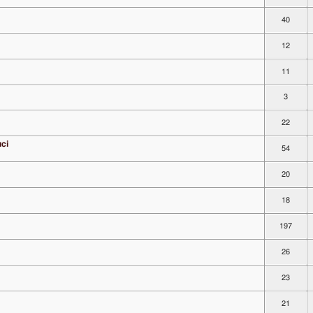
40
12
11
3
22
uci
54
20
18
197
26
23
21