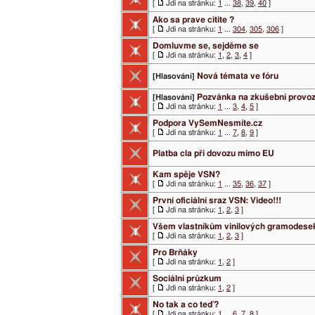
[
Jdi na stránku:
1
...
38
,
39
,
40
]
Ako sa prave citite ?
[
Jdi na stránku:
1
...
304
,
305
,
306
]
Domluvme se, sejděme se
[
Jdi na stránku:
1
,
2
,
3
,
4
]
Nová témata ve fóru
[Hlasování]
Pozvánka na zkušební provo
[Hlasování]
[
Jdi na stránku:
1
...
3
,
4
,
5
]
Podpora VySemNesmíte.cz
[
Jdi na stránku:
1
...
7
,
8
,
9
]
Platba cla při dovozu mimo EU
Kam spěje VSN?
[
Jdi na stránku:
1
...
35
,
36
,
37
]
První oficiální sraz VSN: Video!!!
[
Jdi na stránku:
1
,
2
,
3
]
Všem vlastníkům vinilových gramodese
[
Jdi na stránku:
1
,
2
,
3
]
Pro Brňáky
[
Jdi na stránku:
1
,
2
]
Sociální průzkum
[
Jdi na stránku:
1
,
2
]
No tak a co teď?
[
Jdi na stránku:
1
...
6
,
7
,
8
]