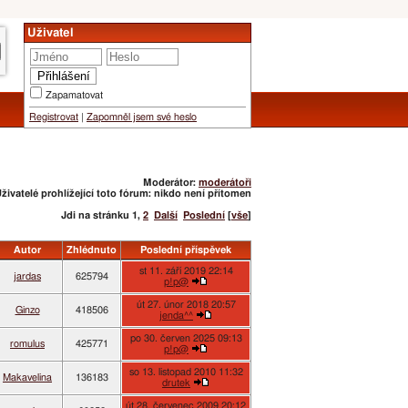
Uživatel
Zapamatovat
Registrovat
|
Zapomněl jsem své heslo
Moderátor:
moderátoři
živatelé prohlížející toto fórum: nikdo není přítomen
Jdi na stránku
1
,
2
Další
Poslední
[
vše
]
Autor
Zhlédnuto
Poslední příspěvek
st 11. září 2019 22:14
jardas
625794
p!p@
út 27. únor 2018 20:57
Ginzo
418506
jenda^^
po 30. červen 2025 09:13
romulus
425771
p!p@
so 13. listopad 2010 11:32
Makavelina
136183
drutek
út 28. červenec 2009 20:12