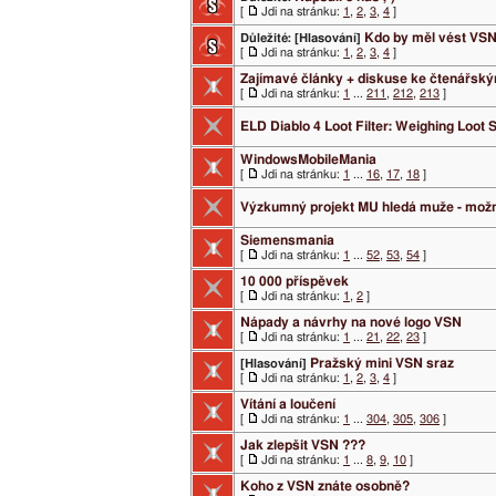
[
Jdi na stránku:
1
,
2
,
3
,
4
]
Kdo by měl vést VS
Důležité:
[Hlasování]
[
Jdi na stránku:
1
,
2
,
3
,
4
]
Zajímavé články + diskuse ke čtenářsk
[
Jdi na stránku:
1
...
211
,
212
,
213
]
ELD Diablo 4 Loot Filter: Weighing Loot 
WindowsMobileMania
[
Jdi na stránku:
1
...
16
,
17
,
18
]
Výzkumný projekt MU hledá muže - možn
Siemensmania
[
Jdi na stránku:
1
...
52
,
53
,
54
]
10 000 příspěvek
[
Jdi na stránku:
1
,
2
]
Nápady a návrhy na nové logo VSN
[
Jdi na stránku:
1
...
21
,
22
,
23
]
Pražský mini VSN sraz
[Hlasování]
[
Jdi na stránku:
1
,
2
,
3
,
4
]
Vítání a loučení
[
Jdi na stránku:
1
...
304
,
305
,
306
]
Jak zlepšit VSN ???
[
Jdi na stránku:
1
...
8
,
9
,
10
]
Koho z VSN znáte osobně?