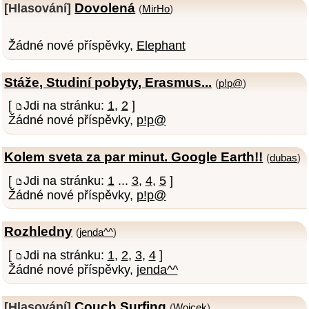
Dovolená
[Hlasování]
(
MirHo
)
Žádné nové příspěvky,
Elephant
Stáže, Studiní pobyty, Erasmus...
(
p!p@
)
[
Jdi na stránku:
1
,
2
]
Žádné nové příspěvky,
p!p@
Kolem sveta za par minut. Google Earth!!
(
dubas
)
[
Jdi na stránku:
1
...
3
,
4
,
5
]
Žádné nové příspěvky,
p!p@
Rozhledny
(
jenda^^
)
[
Jdi na stránku:
1
,
2
,
3
,
4
]
Žádné nové příspěvky,
jenda^^
Couch Surfing
[Hlasování]
(
Wojcek
)