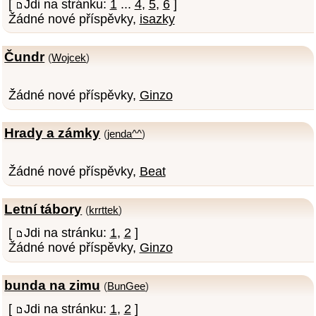
[
Jdi na stránku:
1
...
4
,
5
,
6
]
Žádné nové příspěvky,
isazky
Čundr
(
Wojcek
)
Žádné nové příspěvky,
Ginzo
Hrady a zámky
(
jenda^^
)
Žádné nové příspěvky,
Beat
Letní tábory
(
krrttek
)
[
Jdi na stránku:
1
,
2
]
Žádné nové příspěvky,
Ginzo
bunda na zimu
(
BunGee
)
[
Jdi na stránku:
1
,
2
]