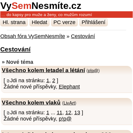
Vy
Sem
Nesmíte.cz
… do kapsy pro muže a ženy, co mužům rozumí
Hl. strana
Hledat
PC verze
Přihlášení
Obsah fóra VySemNesmíte
»
Cestování
Cestování
» Nové téma
Všechno kolem letadel a létání
(
p!p@
)
[
Jdi na stránku:
1
,
2
]
Žádné nové příspěvky,
Elephant
Všechno kolem vlaků
(
LivArt
)
[
Jdi na stránku:
1
...
11
,
12
,
13
]
Žádné nové příspěvky,
p!p@