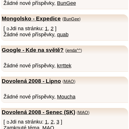
Žádné nové příspěvky,
BunGee
Mongolsko - Expedice
(
BunGee
)
[
Jdi na stránku:
1
,
2
]
Žádné nové příspěvky,
quab
Google - Kde na světě?
(
jenda^^
)
Žádné nové příspěvky,
krrttek
Dovolená 2008 - Lipno
(
MAO
)
Žádné nové příspěvky,
Moucha
Dovolená 2008 - Senec (SK)
(
MAO
)
[
Jdi na stránku:
1
,
2
,
3
]
Zamknuté téma,
MAO