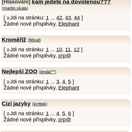
kam jedete na dovolenou???
[Hlasování]
(
martin.skala
)
[
Jdi na stránku:
1
...
42
,
43
,
44
]
Žádné nové příspěvky,
Elephant
Kroměříž
(
Mixal
)
[
Jdi na stránku:
1
...
10
,
11
,
12
]
Žádné nové příspěvky,
p!p@
Nejlepší ZOO
(
jenda^^
)
[
Jdi na stránku:
1
...
3
,
4
,
5
]
Žádné nové příspěvky,
Elephant
Cizí jazyky
(
krrttek
)
[
Jdi na stránku:
1
...
4
,
5
,
6
]
Žádné nové příspěvky,
p!p@