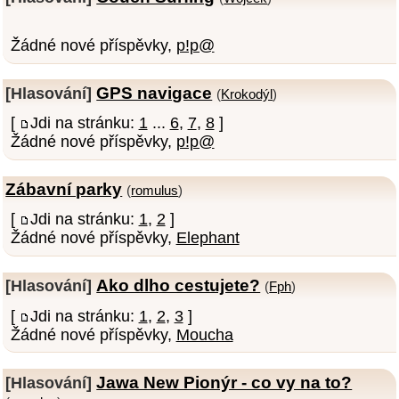
Žádné nové příspěvky,
p!p@
GPS navigace
[Hlasování]
(
Krokodýl
)
[
Jdi na stránku:
1
...
6
,
7
,
8
]
Žádné nové příspěvky,
p!p@
Zábavní parky
(
romulus
)
[
Jdi na stránku:
1
,
2
]
Žádné nové příspěvky,
Elephant
Ako dlho cestujete?
[Hlasování]
(
Fph
)
[
Jdi na stránku:
1
,
2
,
3
]
Žádné nové příspěvky,
Moucha
Jawa New Pionýr - co vy na to?
[Hlasování]