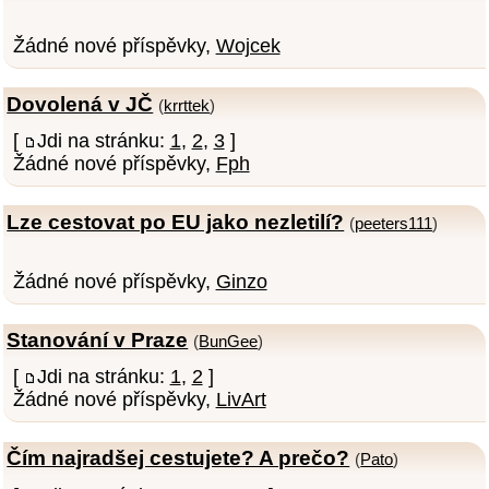
Žádné nové příspěvky,
Wojcek
Dovolená v JČ
(
krrttek
)
[
Jdi na stránku:
1
,
2
,
3
]
Žádné nové příspěvky,
Fph
Lze cestovat po EU jako nezletilí?
(
peeters111
)
Žádné nové příspěvky,
Ginzo
Stanování v Praze
(
BunGee
)
[
Jdi na stránku:
1
,
2
]
Žádné nové příspěvky,
LivArt
Čím najradšej cestujete? A prečo?
(
Pato
)