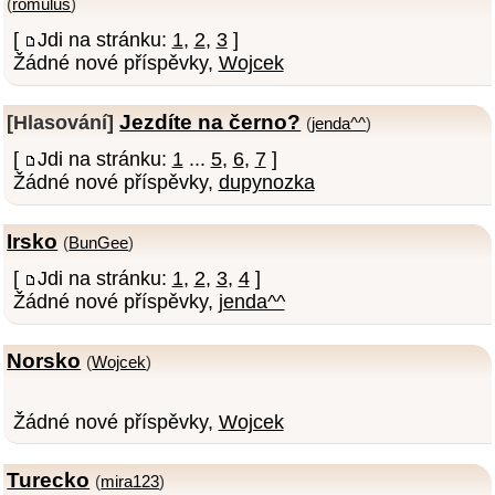
(
romulus
)
[
Jdi na stránku:
1
,
2
,
3
]
Žádné nové příspěvky,
Wojcek
Jezdíte na černo?
[Hlasování]
(
jenda^^
)
[
Jdi na stránku:
1
...
5
,
6
,
7
]
Žádné nové příspěvky,
dupynozka
Irsko
(
BunGee
)
[
Jdi na stránku:
1
,
2
,
3
,
4
]
Žádné nové příspěvky,
jenda^^
Norsko
(
Wojcek
)
Žádné nové příspěvky,
Wojcek
Turecko
(
mira123
)