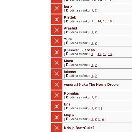
borix
[
Jdi na stránku:
1
,
2
]
Krrttek
[
Jdi na stránku:
1
...
14
,
15
,
16
]
Arashid
[
Jdi na stránku:
1
,
2
]
Yurii
[
Jdi na stránku:
1
,
2
]
Jarďas
[Hlasování]
[
Jdi na stránku:
1
...
11
,
12
,
13
]
Máca
[
Jdi na stránku:
1
,
2
]
lukenet
[
Jdi na stránku:
1
,
2
]
vondra.89 aka The Horny Drooler
Romulus
[
Jdi na stránku:
1
,
2
]
Ena
[
Jdi na stránku:
1
,
2
,
3
]
M4jco
[
Jdi na stránku:
1
,
2
,
3
,
4
]
Kdo je BratrCukr?