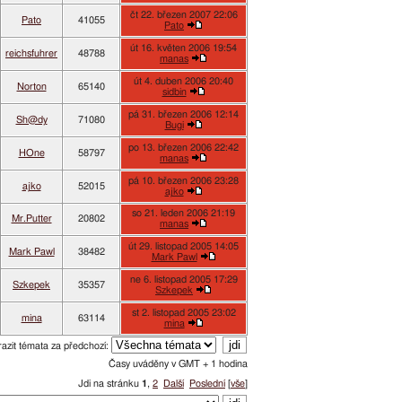
čt 22. březen 2007 22:06
Pato
41055
Pato
út 16. květen 2006 19:54
reichsfuhrer
48788
manas
út 4. duben 2006 20:40
Norton
65140
sidbin
pá 31. březen 2006 12:14
Sh@dy
71080
Bugi
po 13. březen 2006 22:42
HOne
58797
manas
pá 10. březen 2006 23:28
ajko
52015
ajko
so 21. leden 2006 21:19
Mr.Putter
20802
manas
út 29. listopad 2005 14:05
Mark Pawl
38482
Mark Pawl
ne 6. listopad 2005 17:29
Szkepek
35357
Szkepek
st 2. listopad 2005 23:02
mina
63114
mina
azit témata za předchozí:
Časy uváděny v GMT + 1 hodina
Jdi na stránku
1
,
2
Další
Poslední
[
vše
]