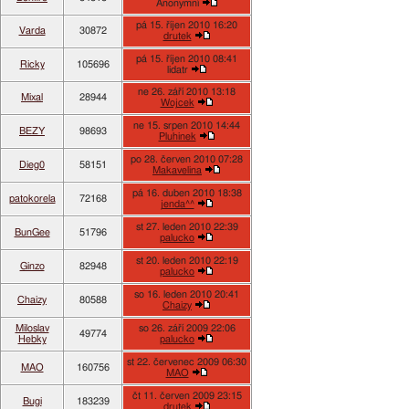
Anonymní
pá 15. říjen 2010 16:20
Varda
30872
drutek
pá 15. říjen 2010 08:41
Ricky
105696
lidatr
ne 26. září 2010 13:18
Mixal
28944
Wojcek
ne 15. srpen 2010 14:44
BEZY
98693
Pluhinek
po 28. červen 2010 07:28
Dieg0
58151
Makavelina
pá 16. duben 2010 18:38
patokorela
72168
jenda^^
st 27. leden 2010 22:39
BunGee
51796
palucko
st 20. leden 2010 22:19
Ginzo
82948
palucko
so 16. leden 2010 20:41
Chaizy
80588
Chaizy
Miloslav
so 26. září 2009 22:06
49774
Hebky
palucko
st 22. červenec 2009 06:30
MAO
160756
MAO
čt 11. červen 2009 23:15
Bugi
183239
drutek