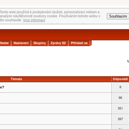
Tento web používá k poskytování služeb, personalizaci reklam a
Souhlasím
analýze návštěvnosti soubory cookie. Používáním tohoto webu s
tím souhlasíte.
Vice informací
Hledat
Nastavení
Skupiny
Zprávy SZ
Přihlásit se
U
Témata
Odpovědi
ce?
8
96
351
397