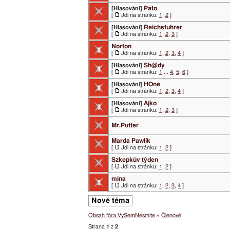
Pato
[Hlasování]
[
Jdi na stránku:
1
,
2
]
Reichsfuhrer
[Hlasování]
[
Jdi na stránku:
1
,
2
,
3
]
Norton
[
Jdi na stránku:
1
,
2
,
3
,
4
]
Sh@dy
[Hlasování]
[
Jdi na stránku:
1
...
4
,
5
,
6
]
HOne
[Hlasování]
[
Jdi na stránku:
1
,
2
,
3
,
4
]
Ajko
[Hlasování]
[
Jdi na stránku:
1
,
2
,
3
]
Mr.Putter
Marda Pawlík
[
Jdi na stránku:
1
,
2
]
Szkepkův týden
[
Jdi na stránku:
1
,
2
]
mina
[
Jdi na stránku:
1
,
2
,
3
,
4
]
Nové téma
Obsah fóra VySemNesmíte
»
Členové
Strana
1
z
2