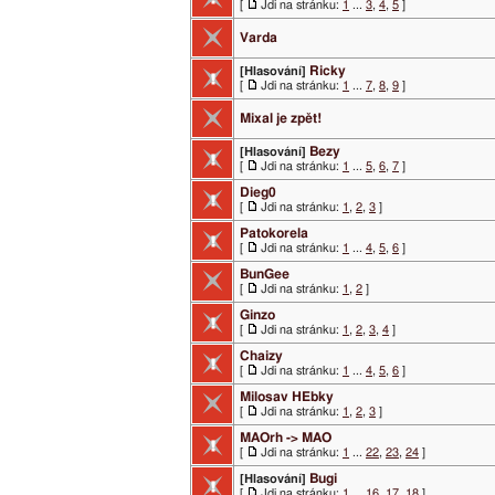
[
Jdi na stránku:
1
...
3
,
4
,
5
]
Varda
Ricky
[Hlasování]
[
Jdi na stránku:
1
...
7
,
8
,
9
]
Mixal je zpět!
Bezy
[Hlasování]
[
Jdi na stránku:
1
...
5
,
6
,
7
]
Dieg0
[
Jdi na stránku:
1
,
2
,
3
]
Patokorela
[
Jdi na stránku:
1
...
4
,
5
,
6
]
BunGee
[
Jdi na stránku:
1
,
2
]
Ginzo
[
Jdi na stránku:
1
,
2
,
3
,
4
]
Chaizy
[
Jdi na stránku:
1
...
4
,
5
,
6
]
Milosav HEbky
[
Jdi na stránku:
1
,
2
,
3
]
MAOrh -> MAO
[
Jdi na stránku:
1
...
22
,
23
,
24
]
Bugi
[Hlasování]
[
Jdi na stránku:
1
...
16
,
17
,
18
]