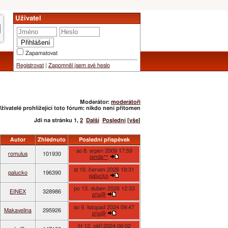
Uživatel
Zapamatovat
Registrovat
|
Zapomněl jsem své heslo
Moderátor:
moderátoři
živatelé prohlížející toto fórum: nikdo není přítomen
Jdi na stránku
1
,
2
Další
Poslední
[
vše
]
Autor
Zhlédnuto
Poslední příspěvek
so 8. srpen 2009 17:59
romulus
101930
jenda^^
st 10. červen 2026 19:31
palucko
196390
palucko
po 13. duben 2026 12:33
EINEX
328986
p!p@
so 9. listopad 2024 09:47
Makavelina
295926
p!p@
čt 12. září 2024 06:02