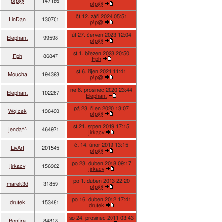
p!p@
147186
p!p@
čt 12. září 2024 05:51
LinDan
130701
p!p@
út 27. červen 2023 12:04
Elephant
99598
p!p@
st 1. březen 2023 20:50
Fph
86847
Fph
st 6. říjen 2021 11:41
Moucha
194393
p!p@
ne 6. prosinec 2020 23:44
Elephant
102267
Elephant
pá 23. říjen 2020 13:07
Wojcek
136430
p!p@
st 21. srpen 2019 17:15
jenda^^
464971
jirkacv
čt 14. únor 2019 13:15
LivArt
201545
p!p@
po 23. duben 2018 09:17
jirkacv
156962
jirkacv
po 1. duben 2013 22:20
marek3d
31859
p!p@
po 16. duben 2012 17:41
drutek
153481
drutek
so 24. prosinec 2011 03:43
Bonfire
84818