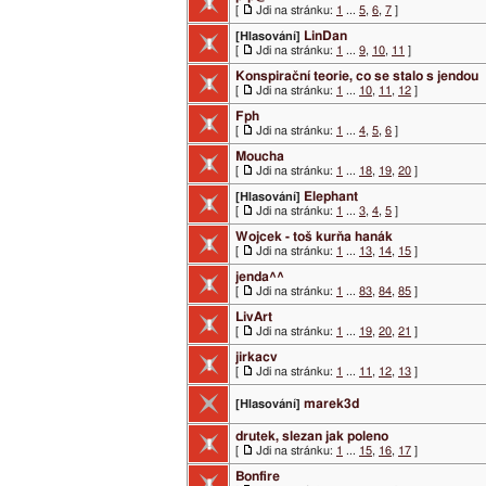
[
Jdi na stránku:
1
...
5
,
6
,
7
]
LinDan
[Hlasování]
[
Jdi na stránku:
1
...
9
,
10
,
11
]
Konspirační teorie, co se stalo s jendou
[
Jdi na stránku:
1
...
10
,
11
,
12
]
Fph
[
Jdi na stránku:
1
...
4
,
5
,
6
]
Moucha
[
Jdi na stránku:
1
...
18
,
19
,
20
]
Elephant
[Hlasování]
[
Jdi na stránku:
1
...
3
,
4
,
5
]
Wojcek - toš kurňa hanák
[
Jdi na stránku:
1
...
13
,
14
,
15
]
jenda^^
[
Jdi na stránku:
1
...
83
,
84
,
85
]
LivArt
[
Jdi na stránku:
1
...
19
,
20
,
21
]
jirkacv
[
Jdi na stránku:
1
...
11
,
12
,
13
]
marek3d
[Hlasování]
drutek, slezan jak poleno
[
Jdi na stránku:
1
...
15
,
16
,
17
]
Bonfire