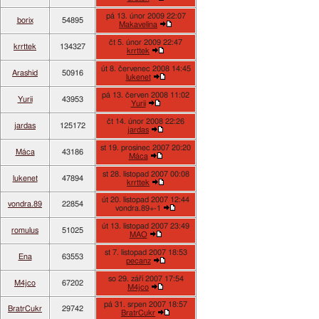
pá 13. únor 2009 22:07
borix
54895
Makavelina
čt 5. únor 2009 22:47
krrttek
134327
krrttek
út 8. červenec 2008 14:45
Arashid
50916
lukenet
pá 13. červen 2008 11:02
Yurii
43953
Yurii
čt 14. únor 2008 22:26
jardas
125172
jardas
st 19. prosinec 2007 20:20
Máca
43186
Máca
st 28. listopad 2007 00:08
lukenet
47894
krrttek
út 20. listopad 2007 12:44
vondra.89
22854
vondra.89+-1
út 13. listopad 2007 23:49
romulus
51025
MAO
st 7. listopad 2007 18:53
Ena
63553
pecanz
so 29. září 2007 17:54
M4jco
67202
M4jco
pá 31. srpen 2007 18:57
BratrCukr
29742
BratrCukr