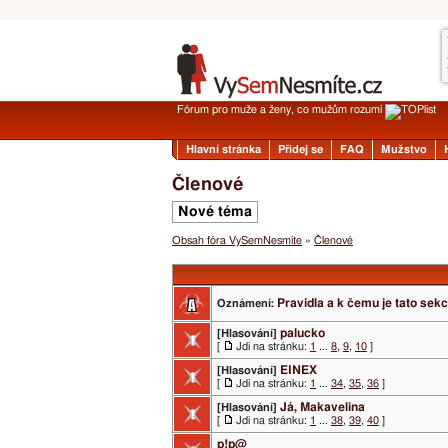
Fórum pro muže a ženy, co mužům rozumí
Hlavní stránka
Přidej se
FAQ
Mužstvo
Členové
Nové téma
Obsah fóra VySemNesmíte
»
Členové
Pravidla a k čemu je tato sek
Oznámení:
palucko
[Hlasování]
[
Jdi na stránku:
1
...
8
,
9
,
10
]
EINEX
[Hlasování]
[
Jdi na stránku:
1
...
34
,
35
,
36
]
Já, Makavelina
[Hlasování]
[
Jdi na stránku:
1
...
38
,
39
,
40
]
p!p@