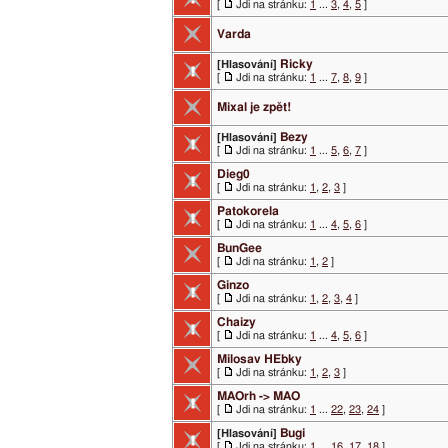
[
Jdi na stránku:
1
...
3
,
4
,
5
]
Varda
Ricky
[Hlasování]
[
Jdi na stránku:
1
...
7
,
8
,
9
]
Mixal je zpět!
Bezy
[Hlasování]
[
Jdi na stránku:
1
...
5
,
6
,
7
]
Dieg0
[
Jdi na stránku:
1
,
2
,
3
]
Patokorela
[
Jdi na stránku:
1
...
4
,
5
,
6
]
BunGee
[
Jdi na stránku:
1
,
2
]
Ginzo
[
Jdi na stránku:
1
,
2
,
3
,
4
]
Chaizy
[
Jdi na stránku:
1
...
4
,
5
,
6
]
Milosav HEbky
[
Jdi na stránku:
1
,
2
,
3
]
MAOrh -> MAO
[
Jdi na stránku:
1
...
22
,
23
,
24
]
Bugi
[Hlasování]
[
Jdi na stránku:
1
...
16
,
17
,
18
]