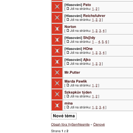
Pato
[Hlasování]
[
Jdi na stránku:
1
,
2
]
Reichsfuhrer
[Hlasování]
[
Jdi na stránku:
1
,
2
,
3
]
Norton
[
Jdi na stránku:
1
,
2
,
3
,
4
]
Sh@dy
[Hlasování]
[
Jdi na stránku:
1
...
4
,
5
,
6
]
HOne
[Hlasování]
[
Jdi na stránku:
1
,
2
,
3
,
4
]
Ajko
[Hlasování]
[
Jdi na stránku:
1
,
2
,
3
]
Mr.Putter
Marda Pawlík
[
Jdi na stránku:
1
,
2
]
Szkepkův týden
[
Jdi na stránku:
1
,
2
]
mina
[
Jdi na stránku:
1
,
2
,
3
,
4
]
Nové téma
Obsah fóra VySemNesmíte
»
Členové
Strana
1
z
2