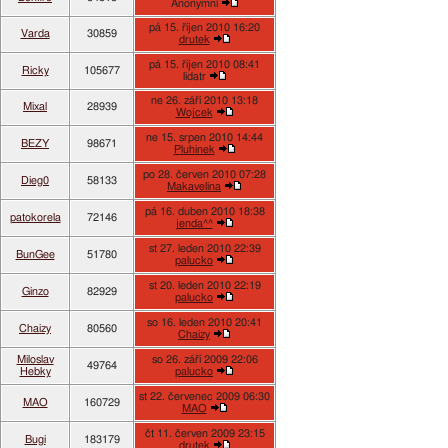
Anonymní
pá 15. říjen 2010 16:20
Varda
30859
drutek
pá 15. říjen 2010 08:41
Ricky
105677
lidatr
ne 26. září 2010 13:18
Mixal
28939
Wojcek
ne 15. srpen 2010 14:44
BEZY
98671
Pluhinek
po 28. červen 2010 07:28
Dieg0
58133
Makavelina
pá 16. duben 2010 18:38
patokorela
72146
jenda^^
st 27. leden 2010 22:39
BunGee
51780
palucko
st 20. leden 2010 22:19
Ginzo
82929
palucko
so 16. leden 2010 20:41
Chaizy
80560
Chaizy
Miloslav
so 26. září 2009 22:06
49764
Hebky
palucko
st 22. červenec 2009 06:30
MAO
160729
MAO
čt 11. červen 2009 23:15
Bugi
183179
drutek