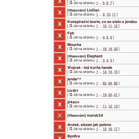
[
Jdi na stránku:
1
...
5
,
6
,
7
]
LinDan
[Hlasování]
[
Jdi na stránku:
1
...
9
,
10
,
11
]
Konspirační teorie, co se stalo s jendou
[
Jdi na stránku:
1
...
10
,
11
,
12
]
Fph
[
Jdi na stránku:
1
...
4
,
5
,
6
]
Moucha
[
Jdi na stránku:
1
...
18
,
19
,
20
]
Elephant
[Hlasování]
[
Jdi na stránku:
1
...
3
,
4
,
5
]
Wojcek - toš kurňa hanák
[
Jdi na stránku:
1
...
13
,
14
,
15
]
jenda^^
[
Jdi na stránku:
1
...
83
,
84
,
85
]
LivArt
[
Jdi na stránku:
1
...
19
,
20
,
21
]
jirkacv
[
Jdi na stránku:
1
...
11
,
12
,
13
]
marek3d
[Hlasování]
drutek, slezan jak poleno
[
Jdi na stránku:
1
...
15
,
16
,
17
]
Bonfire