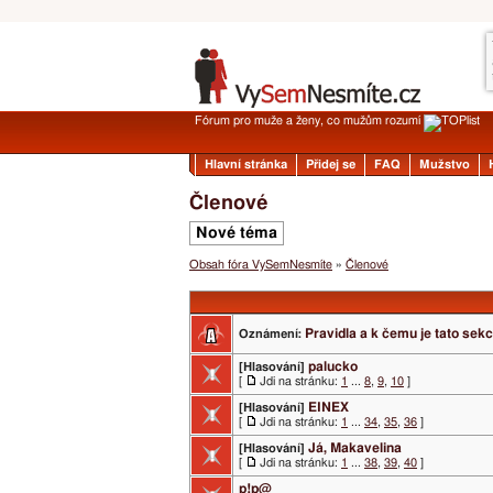
Fórum pro muže a ženy, co mužům rozumí
Hlavní stránka
Přidej se
FAQ
Mužstvo
Členové
Nové téma
Obsah fóra VySemNesmíte
»
Členové
Pravidla a k čemu je tato sek
Oznámení:
palucko
[Hlasování]
[
Jdi na stránku:
1
...
8
,
9
,
10
]
EINEX
[Hlasování]
[
Jdi na stránku:
1
...
34
,
35
,
36
]
Já, Makavelina
[Hlasování]
[
Jdi na stránku:
1
...
38
,
39
,
40
]
p!p@