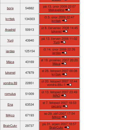
pá 13. únor 2009 22:07
borix
54882
Makavelina
čt 5. únor 2009 22:47
krrttek
134303
krrttek
út 8. červenec 2008 14:45
Arashid
50913
lukenet
pá 13. červen 2008 11:02
Yurii
43940
Yurii
čt 14. únor 2008 22:26
jardas
125154
jardas
st 19. prosinec 2007 20:20
Máca
43169
Máca
st 28. listopad 2007 00:08
lukenet
47879
krrttek
út 20. listopad 2007 12:44
vondra.89
22851
vondra.89+-1
út 13. listopad 2007 23:49
romulus
51009
MAO
st 7. listopad 2007 18:53
Ena
63534
pecanz
so 29. září 2007 17:54
M4jco
67193
M4jco
pá 31. srpen 2007 18:57
BratrCukr
29737
BratrCukr