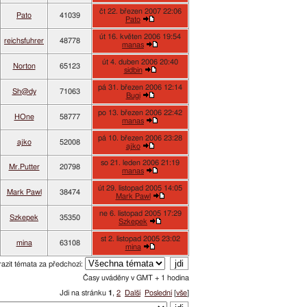
čt 22. březen 2007 22:06
Pato
41039
Pato
út 16. květen 2006 19:54
reichsfuhrer
48778
manas
út 4. duben 2006 20:40
Norton
65123
sidbin
pá 31. březen 2006 12:14
Sh@dy
71063
Bugi
po 13. březen 2006 22:42
HOne
58777
manas
pá 10. březen 2006 23:28
ajko
52008
ajko
so 21. leden 2006 21:19
Mr.Putter
20798
manas
út 29. listopad 2005 14:05
Mark Pawl
38474
Mark Pawl
ne 6. listopad 2005 17:29
Szkepek
35350
Szkepek
st 2. listopad 2005 23:02
mina
63108
mina
azit témata za předchozí:
Časy uváděny v GMT + 1 hodina
Jdi na stránku
1
,
2
Další
Poslední
[
vše
]