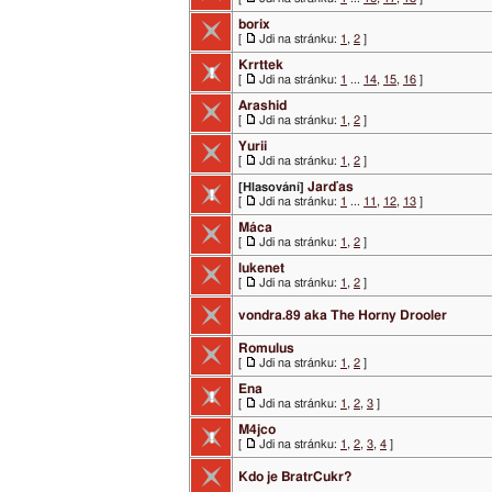
borix
[
Jdi na stránku:
1
,
2
]
Krrttek
[
Jdi na stránku:
1
...
14
,
15
,
16
]
Arashid
[
Jdi na stránku:
1
,
2
]
Yurii
[
Jdi na stránku:
1
,
2
]
Jarďas
[Hlasování]
[
Jdi na stránku:
1
...
11
,
12
,
13
]
Máca
[
Jdi na stránku:
1
,
2
]
lukenet
[
Jdi na stránku:
1
,
2
]
vondra.89 aka The Horny Drooler
Romulus
[
Jdi na stránku:
1
,
2
]
Ena
[
Jdi na stránku:
1
,
2
,
3
]
M4jco
[
Jdi na stránku:
1
,
2
,
3
,
4
]
Kdo je BratrCukr?