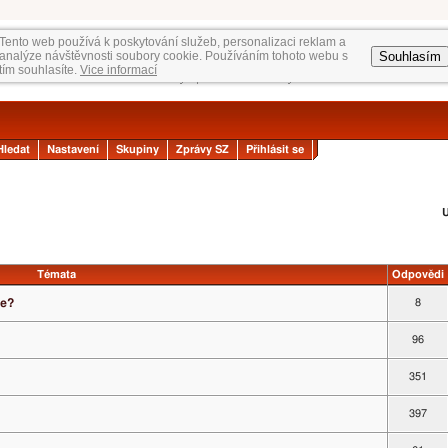
Tento web používá k poskytování služeb, personalizaci reklam a
Souhlasím
analýze návštěvnosti soubory cookie. Používáním tohoto webu s
tím souhlasíte.
Vice informací
Hledat
Nastavení
Skupiny
Zprávy SZ
Přihlásit se
U
Témata
Odpovědi
ce?
8
96
351
397