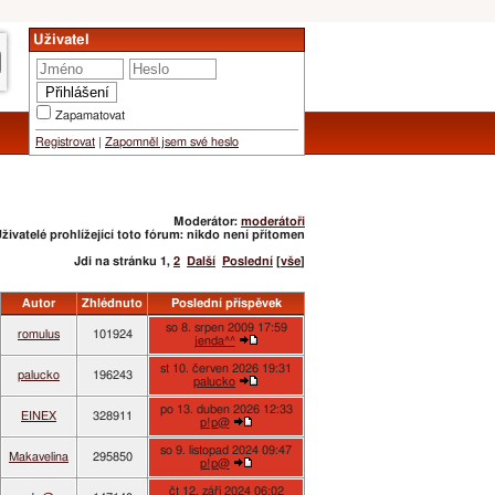
Uživatel
Zapamatovat
Registrovat
|
Zapomněl jsem své heslo
Moderátor:
moderátoři
živatelé prohlížející toto fórum: nikdo není přítomen
Jdi na stránku
1
,
2
Další
Poslední
[
vše
]
Autor
Zhlédnuto
Poslední příspěvek
so 8. srpen 2009 17:59
romulus
101924
jenda^^
st 10. červen 2026 19:31
palucko
196243
palucko
po 13. duben 2026 12:33
EINEX
328911
p!p@
so 9. listopad 2024 09:47
Makavelina
295850
p!p@
čt 12. září 2024 06:02