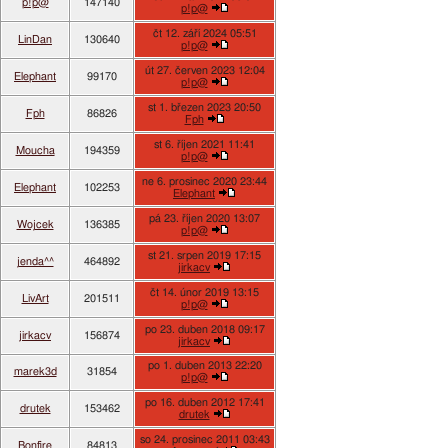
p!p@
147140
p!p@
čt 12. září 2024 05:51
LinDan
130640
p!p@
út 27. červen 2023 12:04
Elephant
99170
p!p@
st 1. březen 2023 20:50
Fph
86826
Fph
st 6. říjen 2021 11:41
Moucha
194359
p!p@
ne 6. prosinec 2020 23:44
Elephant
102253
Elephant
pá 23. říjen 2020 13:07
Wojcek
136385
p!p@
st 21. srpen 2019 17:15
jenda^^
464892
jirkacv
čt 14. únor 2019 13:15
LivArt
201511
p!p@
po 23. duben 2018 09:17
jirkacv
156874
jirkacv
po 1. duben 2013 22:20
marek3d
31854
p!p@
po 16. duben 2012 17:41
drutek
153462
drutek
so 24. prosinec 2011 03:43
Bonfire
84813