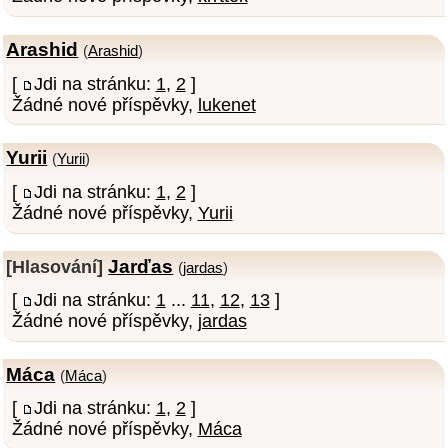
Arashid
(
Arashid
)
[
Jdi na stránku:
1
,
2
]
Žádné nové příspěvky,
lukenet
Yurii
(
Yurii
)
[
Jdi na stránku:
1
,
2
]
Žádné nové příspěvky,
Yurii
Jarďas
[Hlasování]
(
jardas
)
[
Jdi na stránku:
1
...
11
,
12
,
13
]
Žádné nové příspěvky,
jardas
Máca
(
Máca
)
[
Jdi na stránku:
1
,
2
]
Žádné nové příspěvky,
Máca