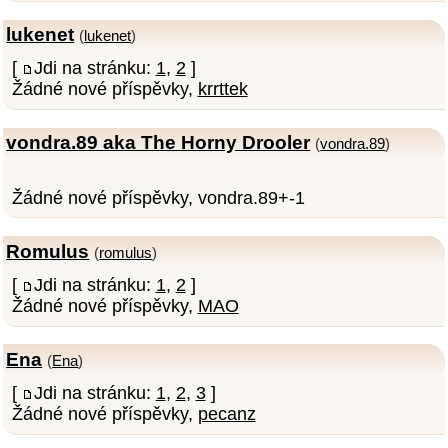
lukenet
(
lukenet
)
[
Jdi na stránku:
1
,
2
]
Žádné nové příspěvky,
krrttek
vondra.89 aka The Horny Drooler
(
vondra.89
)
Žádné nové příspěvky, vondra.89+-1
Romulus
(
romulus
)
[
Jdi na stránku:
1
,
2
]
Žádné nové příspěvky,
MAO
Ena
(
Ena
)
[
Jdi na stránku:
1
,
2
,
3
]
Žádné nové příspěvky,
pecanz