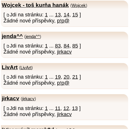
Wojcek - toš kurňa hanák
(
Wojcek
)
[
Jdi na stránku:
1
...
13
,
14
,
15
]
Žádné nové příspěvky,
p!p@
jenda^^
(
jenda^^
)
[
Jdi na stránku:
1
...
83
,
84
,
85
]
Žádné nové příspěvky,
jirkacv
LivArt
(
LivArt
)
[
Jdi na stránku:
1
...
19
,
20
,
21
]
Žádné nové příspěvky,
p!p@
jirkacv
(
jirkacv
)
[
Jdi na stránku:
1
...
11
,
12
,
13
]
Žádné nové příspěvky,
jirkacv